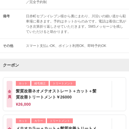
／完全予約制
備考
日赤町セブンイレブン様から裏にまわり、川沿いの細い道から駐
車場に着きます。予約はネットからのみです。電話は着信に気が
つき次第折り返しさせていただきます。SMSメッセージを残し
ていただけると助かります。
その他
スマート支払いOK
ポイント利用OK
即時予約OK
クーポン
カット
縮毛矯正
トリートメント
髪質改善ネオメテオストレート＋カット＋髪
全
員
質改善トリートメント￥26000
¥26,000
カット
カラー
トリートメント
メテオカラー＋カット＋髪質改善トリートメ