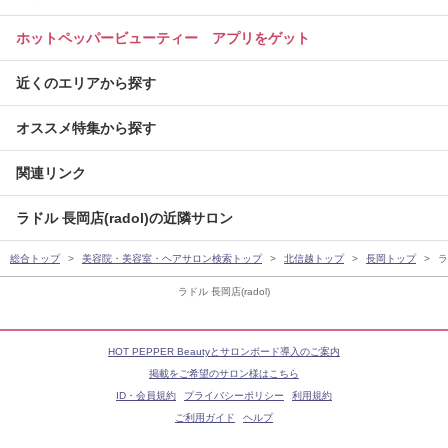
ホットペッパービューティー アプリをゲット
近くのエリアから探す
オススメ特集から探す
関連リンク
ラドル 長岡店(radol)の近隣サロン
総合トップ
美容院・美容室・ヘアサロン検索トップ
北信越トップ
長岡トップ
ラ
ラドル 長岡店(radol)
HOT PEPPER Beautyとサロンボード導入のご案内
掲載をご希望のサロン様はこちら
ID・会員規約
プライバシーポリシー
利用規約
ご利用ガイド
ヘルプ