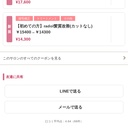
¥17,600
縮毛矯正
トリートメント
その他
【初めての方】radol髪質改善(カットなし)
新
規
￥15400→￥14300
¥14,300
このサロンのすべてのクーポンを見る
友達に共有
LINEで送る
メールで送る
口コミ平均点：
4.64
（68件）