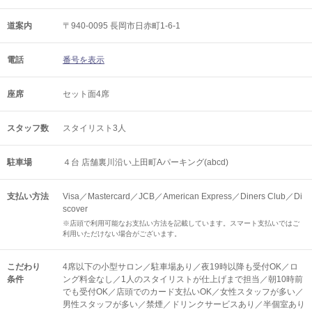
道案内
〒940-0095 長岡市日赤町1-6-1
電話
番号を表示
座席
セット面4席
スタッフ数
スタイリスト3人
駐車場
４台 店舗裏川沿い上田町Aパーキング(abcd)
支払い方法
Visa／Mastercard／JCB／American Express／Diners Club／Di
scover
※店頭で利用可能なお支払い方法を記載しています。スマート支払いではご
利用いただけない場合がございます。
こだわり
4席以下の小型サロン／駐車場あり／夜19時以降も受付OK／ロ
条件
ング料金なし／1人のスタイリストが仕上げまで担当／朝10時前
でも受付OK／店頭でのカード支払いOK／女性スタッフが多い／
男性スタッフが多い／禁煙／ドリンクサービスあり／半個室あり