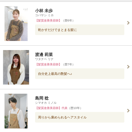
小林 未歩
コバヤシ ミホ
【髪質改善美容師】
（歴6年）
乾かすだけでまとまる髪に
渡邊 莉菜
ワタナベ リナ
【髪質改善美容師】
（歴7年）
自分史上最高の艶髪へ♪
島岡 稔
シマオカ ミノル
【髪質改善美容師】代表
（歴10年）
周りから褒められるヘアスタイル