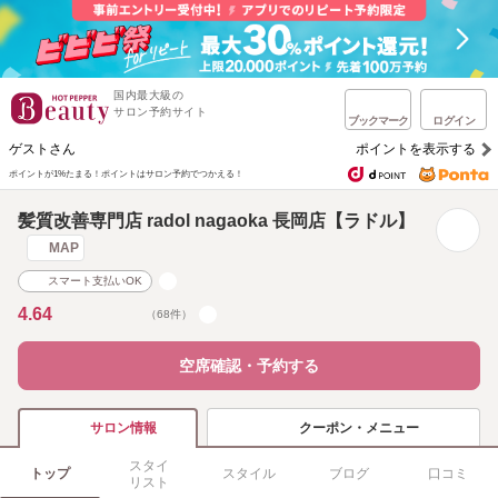
国内最大級の
サロン予約サイト
ブックマーク
ログイン
ゲストさん
ポイントを表示する
ポイントが1%たまる！
ポイントはサロン予約でつかえる！
髪質改善専門店 radol nagaoka 長岡店【ラドル】
MAP
スマート支払いOK
4.64
（68件）
空席確認・予約する
クーポン・メニュー
サロン情報
スタイ
トップ
スタイル
ブログ
口コミ
リスト