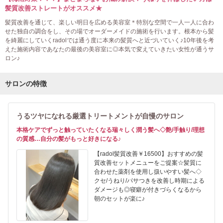
髪質改善ストレートがオススメ★
髪質改善を通じて、楽しい明日を広める美容室＊特別な空間で一人一人に合わ
せた独自の調合をし、その場でオーダーメイドの施術を行います。根本から髪
を綺麗にしていくradolでは通う度に本来の髪質へと近づいていく♪10年後を考
えた施術内容であなたの最後の美容室に◎本気で変えていきたい女性が通うサ
ロン♪
サロンの特徴
うるツヤになれる厳選トリートメントが自慢のサロン
本格ケアでずっと触っていたくなる瑞々しく潤う髪へ◇艶/手触り/理想
の質感…自分の髪がもっと好きになる♪
【radol髪質改善￥16500】おすすめの髪
質改善セットメニューをご提案☆髪質に
合わせた薬剤を使用し扱いやすい髪へ◇
クセ/うねり/パサつきを改善し時期による
ダメージも◎寝癖が付きづらくなるから
朝のセットが楽に♪