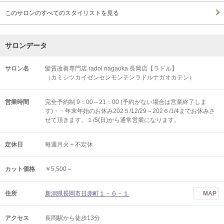
このサロンのすべてのスタイリストを見る
サロンデータ
サロン名
髪質改善専門店 radol nagaoka 長岡店【ラドル】
（カミシツカイゼンセンモンテンラドルナガオカテン）
営業時間
完全予約制 9：00～21：00 (予約がない場合は営業終了しま
す)・・年末年始のお休み202５/12/29～202６/1/4までお休みさ
せて頂きます。１/5(日)から通常営業になります。
定休日
毎週月火＋不定休
カット価格
￥5,500～
住所
新潟県長岡市日赤町１－６－１
MAP
アクセス
長岡駅から徒歩13分