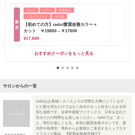
カット
カラー
縮毛矯正
トリートメント
その他
新
【初めての方】radol髪質改善カラー＋
規
カット ￥19800→￥17600
¥17,600
おすすめクーポンをもっと見る
サロンからの一言
radolはお客様一人一人とその空間を大事にしています。
ただ髪を切るだけではなく自分がもっと好きになれる特
別な場所です。全席半個室でリラックス。日常を忘れて
自分だけの時間をお楽しみください。radolでは「きっ
と、明日が楽しくなる」本気の髪質改善サロンです。新
潟市や長岡市、県外からお客様がご来店するトップスタ
イリストが集結。【髪質改善/縮毛矯正】