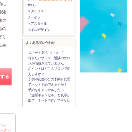
的に
サロン
スタイリスト
養液
クーポン
想の
ヘアスタイル
感の
ネイルデザイン
寄り
よくある問い合わせ
る生
スマート支払いについて
行きたいサロン・近隣のサロ
ンが掲載されていません
ポイントはどこのサロンで使
えますか？
約する
子供や友達の分の予約も代理
でネット予約できますか？
予約をキャンセルしたい
「無断キャンセル」と表示が
出て、ネット予約ができない
ロン
クーポン