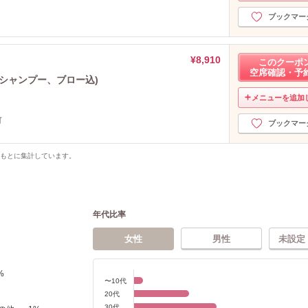
ブックマー
¥8,910
このクーポ
空席確認・予
シャンプー、ブロー込)
メニューを追加
可
ブックマー
をもとに集計しています。
年代比率
女性
男性
未設定
%
〜10代
20代
30代