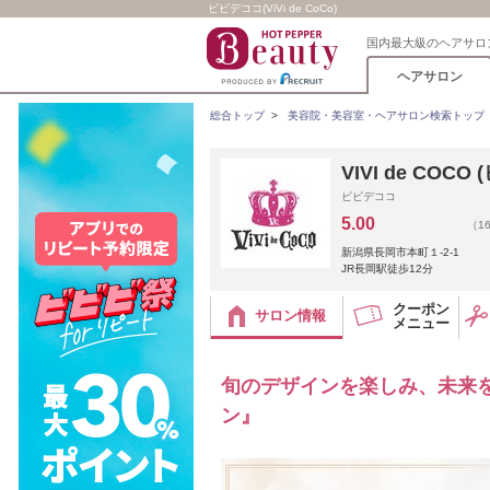
ビビデココ(ViVi de CoCo)
国内最大級のヘアサロ
ヘアサロン
総合トップ
>
美容院・美容室・ヘアサロン検索トップ
VIVI de COCO
ビビデココ
5.00
（1
新潟県長岡市本町１-2-1
JR長岡駅徒歩12分
クーポン
サロン情報
メニュー
旬のデザインを楽しみ、未来
ン』