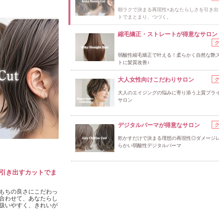
朝ラクで決まる再現性×あなたらしさを引き出
トでまとまり、つづく。
縮毛矯正・ストレートが得意なサロン
弱酸性縮毛矯正で叶える！柔らかく自然な艶
トに髪質改善♪
大人女性向けこだわりサロン
大人のエイジングの悩みに寄り添う上質プラ
サロン
デジタルパーマが得意なサロン
乾かすだけで決まる理想の再現性◎ダメージ
らかい弱酸性デジタルパーマ
を引き出すカットでま
もちの良さにこだわっ
合わせて、あなたらし
扱いやすく、きれいが