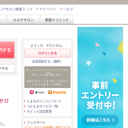
ヘアサロン検索トップ
マイページ
ヘルプ
ン
エステサロン
美容クリニック
ようこそ、ゲストさん。
約する
ログインする
会員登録する（無料）
クする
ホットペッパービューティーなら
1%
ポイントが
たまる！
ためたポイントをつかっておとく
にサロンをネット予約！
サロ
たまるポイントについて
つかえるサービス一覧
ポイント設定変更
ブックマーク
楽し
ログインすると会員情報に保存できます