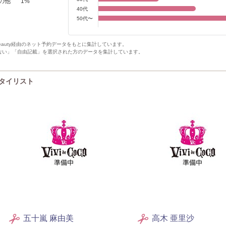
の他
1
%
40代
50代〜
Beauty経由のネット予約データをもとに集計しています。
ない」「自由記載」を選択された方のデータを集計しています。
Pスタイリスト
五十嵐 麻由美
高木 亜里沙