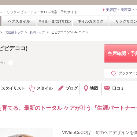
美容院・美容室・
ン ・リラク＆ビューティーサロン検索・予約サイト
ヘアスタイル
ネイル・まつげサロン
ネイルカタログ
リラクサロ
>
北信越トップ
>
長岡トップ
>
ビビデココ(ViVi de CoCo)
 (ビビデココ)
空席確認・予
6件）
ブックマー
スタイリスト
スタイル
ブログ
地図
口コミ
を育てる。最新のトータル ケアが叶う『生涯パートナー
VIVIdeCoCOは、旬のヘアデザインを