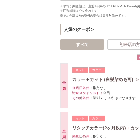
※平均予約金額は、直近1年間のHOT PEPPER Bea
※回数券購入分を含みます。
※予約合計金額が0円の場合は集計対象外です。
人気のクーポン
すべて
初来店の方
カット
カラー
カラー＋カット (白髪染めも可) 
全
来店日条件：
指定なし
員
対象スタイリスト：
全員
その他条件：
学割￥1,100引きになります
カット
カラー
リタッチカラー(2ヶ月以内)＋カッ
全
来店日条件：
指定なし
員