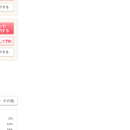
クする
ンで
約する
して予約
クする
・その他
2%
12%
18%