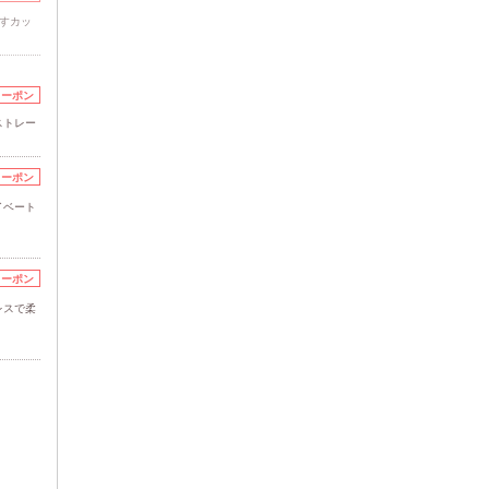
すカッ
クーポン
ストレー
クーポン
イベート
クーポン
レスで柔