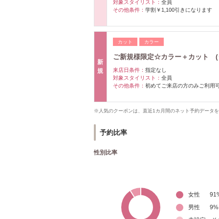
対象スタイリスト：
全員
その他条件：
学割￥1,100引きになります
カット
カラー
ご新規様限定☆カラー＋カット (
新
来店日条件：
指定なし
規
対象スタイリスト：
全員
その他条件：
初めてご来店の方のみご利用
※人気のクーポンは、直近1カ月間のネット予約データ
予約比率
性別比率
女性
91
男性
9
%