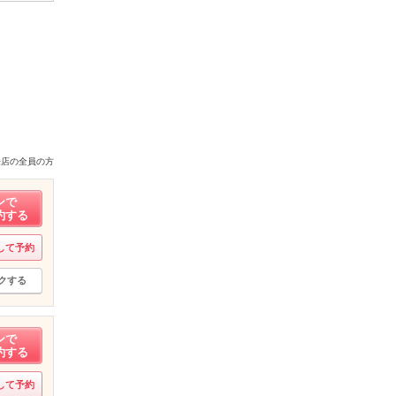
来店の全員の方
ンで
約する
して予約
クする
ンで
約する
して予約