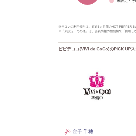
未設定・そ
※サロンの利用傾向は、直近3カ月間のHOT PEPPER 
※「未設定・その他」は、会員情報の性別欄で「回答し
ビビデココ(ViVi de CoCo)のPICK U
金子 千穂