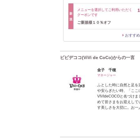
メニューを選択してご利用いただく
新
クーポンです
規
ご新規様１０％オフ
おすすめ
ビビデココ(ViVi de CoCo)からの一言
金子 千穂
マネージャー
ふとした時に自然と足を
や安らぎたい時、「ここ
VIVIdeCOCOと名
めて皆さまをお迎えして
す美しさを大切に。お一