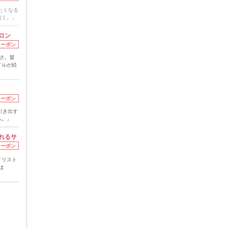
たくなる
続く。」
ロン
クーポン
さ。髪
イルが続
クーポン
引き出す
へ。」
れるサ
クーポン
イリスト
ま