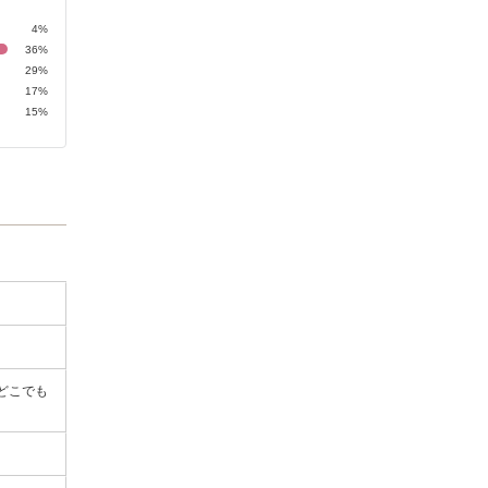
4%
36%
29%
17%
15%
どこでも