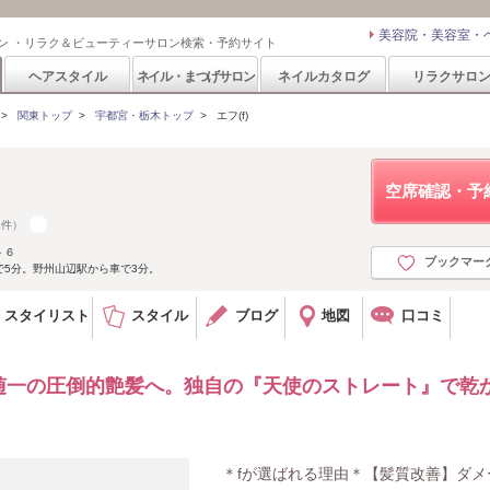
美容院・美容室・
ン ・リラク＆ビューティーサロン検索・予約サイト
ヘアスタイル
ネイル・まつげサロン
ネイルカタログ
リラクサロ
>
関東トップ
>
宇都宮・栃木トップ
>
エフ(f)
空席確認・予
1件）
－６
ブックマー
で5分。野州山辺駅から車で3分。
スタイリスト
スタイル
ブログ
地図
口コミ
随一の圧倒的艶髪へ。独自の『天使のストレート』で乾
＊fが選ばれる理由＊【髪質改善】ダメ