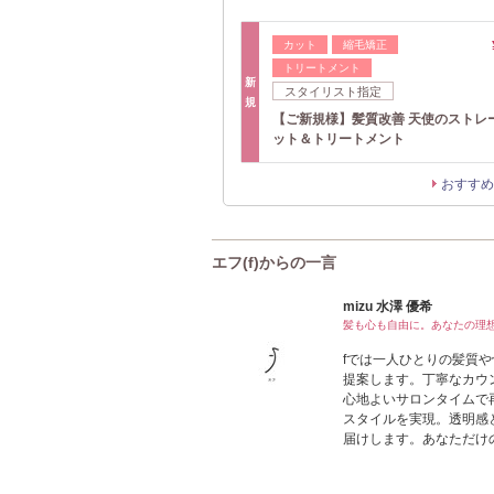
カット
縮毛矯正
トリートメント
新
スタイリスト指定
規
【ご新規様】髪質改善 天使のストレ
ット＆トリートメント
おすすめ
エフ(f)からの一言
mizu 水澤 優希
髪も心も自由に。あなたの理
fでは一人ひとりの髪質や
提案します。丁寧なカウ
心地よいサロンタイムで
スタイルを実現。透明感
届けします。あなただけ