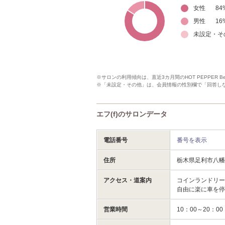
女性
84
男性
16
未設定・そ
※サロンの利用傾向は、直近3カ月間のHOT PEPPER 
※「未設定・その他」は、会員情報の性別欄で「回答し
エフ(f)のサロンデータ
電話番号
番号を表示
住所
栃木県足利市八
アクセス・道案内
コインランドリ
自由に楽に車を
営業時間
10：00～20：00