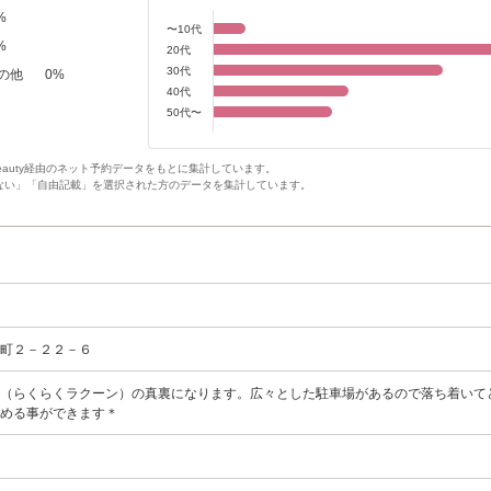
%
〜10代
%
20代
30代
の他
0
%
40代
50代〜
Beauty経由のネット予約データをもとに集計しています。
ない」「自由記載」を選択された方のデータを集計しています。
幡町２－２２－６
ー（らくらくラクーン）の真裏になります。広々とした駐車場があるので落ち着いて
停める事ができます＊