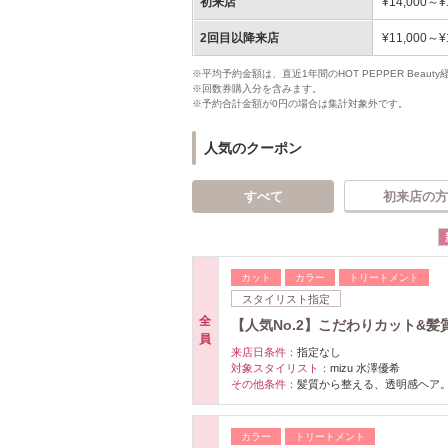
初来店
¥14,000～¥
2回目以降来店
¥11,000～¥
※平均予約金額は、直近1年間のHOT PEPPER Bea
※回数券購入分を含みます。
※予約合計金額が0円の場合は集計対象外です。
人気のクーポン
すべて
初来店の方
カット
カラー
トリートメント
スタイリスト指定
全
【人気No.2】こだわりカット&
員
来店日条件：
指定なし
対象スタイリスト：
mizu 水澤優希
その他条件：
髪質から整える、透明感ヘア
カラー
トリートメント