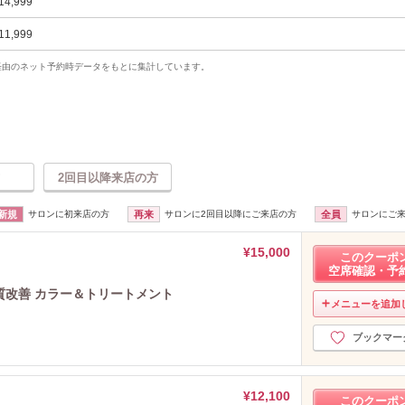
14,999
11,999
uty経由のネット予約時データをもとに集計しています。
2回目以降来店の方
新規
サロンに初来店の方
再来
サロンに2回目以降にご来店の方
全員
サロンにご
¥15,000
このクーポ
空席確認・予
髪質改善 カラー＆トリートメント
メニューを追加
ブックマー
。
¥12,100
このクーポ