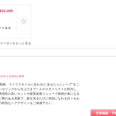
¥22,000
ート＆カ
クーポンをもっと見る
想を叶える特別な時間
骨格、ライフスタイルに合わせた”あなたらしいヘア”をご
ンセリングから仕上げまで一人のスタイリストが担当し、
再現性の高いカットや髪質改善メニューで毎朝が楽になる
と艶のある美髪で、鏡を見るたびに笑顔になれる日々をお
の特別なヘアデザインをご体感下さい。
空席確認・予