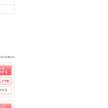
来店の全員の方
ンで
約する
して予約
クする
ンで