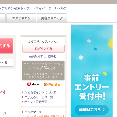
ヘアサロン検索トップ
マイページ
ヘルプ
ン
エステサロン
美容クリニック
ようこそ、ゲストさん。
約する
ログインする
会員登録する（無料）
クする
ホットペッパービューティーなら
1%
ポイントが
たまる！
ためたポイントをつかっておとく
にサロンをネット予約！
かす
たまるポイントについて
つかえるサービス一覧
ポイント設定変更
ブックマーク
ージ
ログインすると会員情報に保存できます