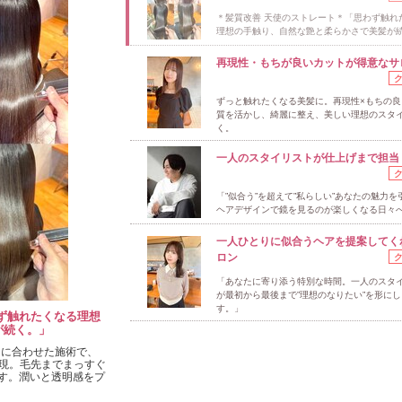
＊髪質改善 天使のストレート＊「思わず触れ
理想の手触り、自然な艶と柔らかさで美髪が
再現性・もちが良いカットが得意なサ
ずっと触れたくなる美髪に。再現性×もちの良
質を活かし、綺麗に整え、美しい理想のスタ
く。
一人のスタイリストが仕上げまで担当
「”似合う”を超えて”私らしい”あなたの魅力を
ヘアデザインで鏡を見るのが楽しくなる日々
一人ひとりに似合うヘアを提案してく
ロン
「あなたに寄り添う特別な時間。一人のスタ
が最初から最後まで”理想のなりたい”を形にし
す。」
ず触れたくなる理想
が続く。」
セに合わせた施術で、
現。毛先までまっすぐ
ます。潤いと透明感をプ