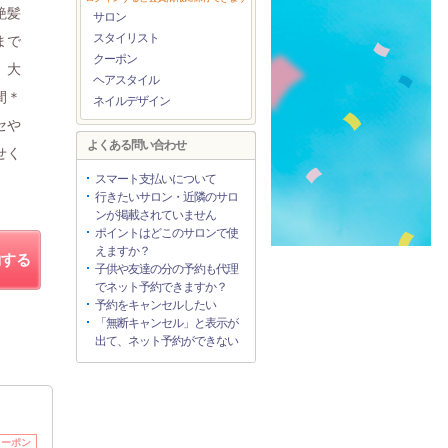
艶髪
サロン
スタイリスト
まで
クーポン
】大
ヘアスタイル
間＊
ネイルデザイン
セや
よくある問い合わせ
せく
スマート支払いについて
行きたいサロン・近隣のサロ
ンが掲載されていません
ポイントはどこのサロンで使
えますか？
約する
子供や友達の分の予約も代理
でネット予約できますか？
予約をキャンセルしたい
「無断キャンセル」と表示が
出て、ネット予約ができない
クーポン