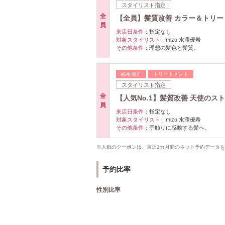
スタイリスト指定
全
【全員】髪質改善 カラー＆トリー
員
来店日条件：
指定なし
対象スタイリスト：
mizu 水澤優希
その他条件：
理想の髪色と髪質。
縮毛矯正
トリートメント
スタイリスト指定
全
【人気No.1】髪質改善 天使の
員
来店日条件：
指定なし
対象スタイリスト：
mizu 水澤優希
その他条件：
手触りに感動する髪へ。
※人気のクーポンは、直近1カ月間のネット予約データ
予約比率
性別比率