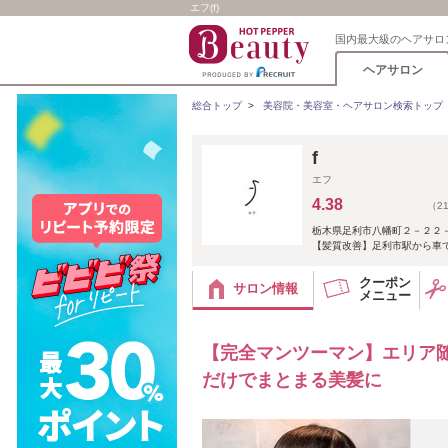
エフ(f)
国内最大級のヘアサロ
ヘアサロン
総合トップ
>
美容院・美容室・ヘアサロン検索トップ
f
エフ
4.38
（2
栃木県足利市八幡町２－２２
【髪質改善】足利市駅から車
クーポン
サロン情報
メニュー
【完全マンツーマン】エリア
だけでまとまる美髪に