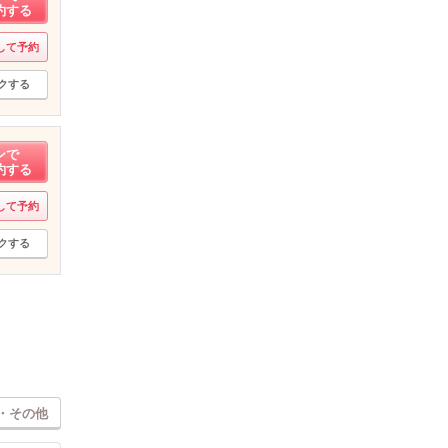
約する
して予約
クする
ンで
約する
して予約
クする
・その他