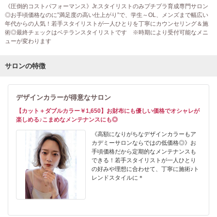
《圧倒的コストパフォーマンス》Jr.スタイリストのみプチプラ育成専門サロン
◎お手頃価格なのに”満足度の高い仕上がり”で、学生～OL、メンズまで幅広い
年代からの人気！若手スタイリストが一人ひとりを丁寧にカウンセリング＆施
術◎最終チェックはベテランスタイリストです ※時期により受付可能なメニ
ューが変わります
サロンの特徴
デザインカラーが得意なサロン
【カット＋ダブルカラー￥1,650】お財布にも優しい価格でオシャレが
楽しめる♪こまめなメンテナンスにも◎
《高額になりがちなデザインカラーもア
カデミーサロンならではの低価格◎》お
手頃価格だから定期的なメンテナンスも
できる！若手スタイリストが一人ひとり
の好みや理想に合わせて、丁寧に施術♪ト
レンドスタイルに＊