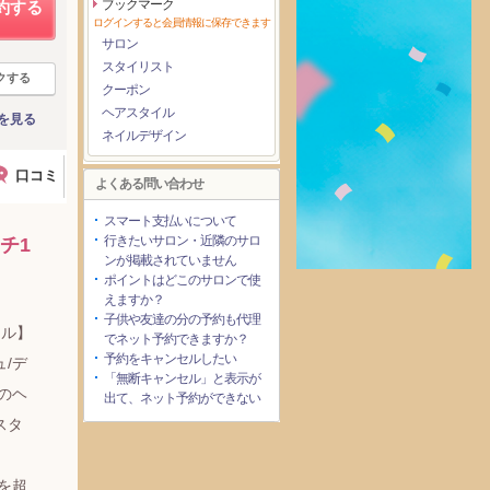
ブックマーク
約する
ログインすると会員情報に保存できます
サロン
スタイリスト
クする
クーポン
ヘアスタイル
を見る
ネイルデザイン
口コミ
よくある問い合わせ
スマート支払いについて
行きたいサロン・近隣のサロ
チ1
ンが掲載されていません
ポイントはどこのサロンで使
えますか？
子供や友達の分の予約も代理
イル】
でネット予約できますか？
予約をキャンセルしたい
/デ
「無断キャンセル」と表示が
のヘ
出て、ネット予約ができない
スタ
想を超