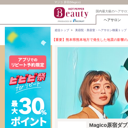
マジコ 原宿(Magico)
国内最大級のヘアサロ
ヘアサロン
総合トップ
>
美容院・美容室・ヘアサロン検索トップ
【重要】熊本県熊本地方で発生した地震の影響のあ
Magico原宿