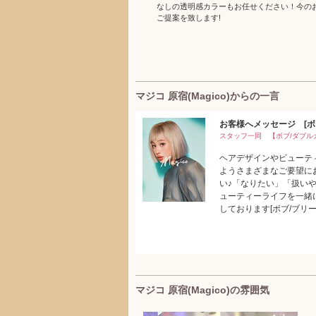
なしの透明感カラーもお任せください！今の
ご提案を致します!
マジコ 原宿(Magico)からの一言
お客様へメッセージ [ボブ
スタッフ一同 【ボブ/ダブル
ヘアデザインやビューテ
ようさまざまなご要望に
い♪「なりたい」「扱い
ューティーライフを一緒
しております[ボブ/ブリー
マジコ 原宿(Magico)の雰囲気