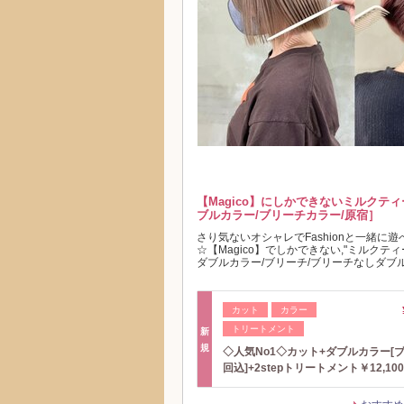
【Magico】にしかできないミルクテ
ブルカラー/ブリーチカラー/原宿］
さり気ないオシャレでFashionと一緒に
☆【Magico】でしかできない,"ミルクテ
ダブルカラー/ブリーチ/ブリーチなしダブ
カット
カラー
トリートメント
新
規
◇人気No1◇カット+ダブルカラー[
回込]+2stepトリートメント￥12,100