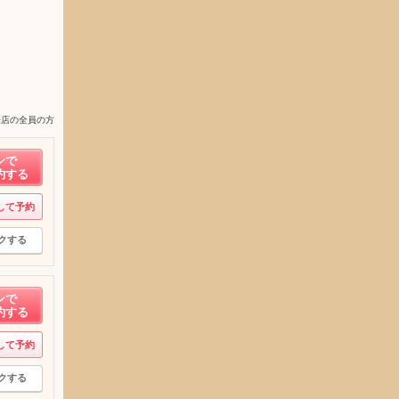
来店の全員の方
ンで
約する
して予約
クする
ンで
約する
して予約
クする