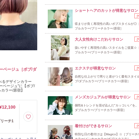
ショートヘアのカットが得意なサロン
収まりが良く再現性の高いボブスタイルが◎［
ブルカラー/ブリーチカラー/原宿］
大人女性向けこだわりサロン
扱いやすく再現性の高いスタイルをご提案☆［
ブルカラー/ブリーチカラー/原宿］
エクステが得意なサロン
ィーベージュ［ボブ/ダ
自然な仕上がりで周りと差がつく最旬スタイ
遊べるデザインカラー
ブ/ダブルカラー/ブリーチカラー/原宿］
ィーベージュ"に【ボブ/
ルカラー/原宿】
メンズカジュアルが得意なサロン
個性&トレンドを混ぜ込んだ"カッコいい"を。
¥12,100
ダブルカラー/ブリーチカラー/原宿］
ブリーチ1
着付けができるサロン
特別な日の着付けは【Magico】☆［ブリーチ
カラー/インナーカラー/ボブ/エクステ］