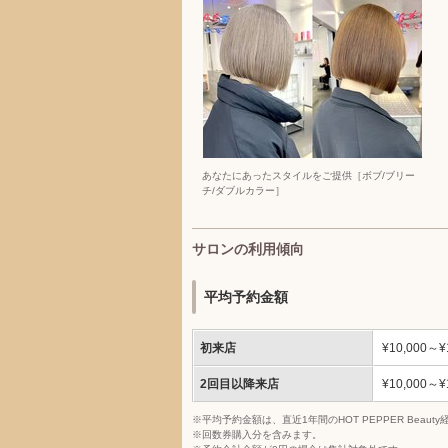
あなたにあったスタイルをご提供［ボブ/ブリー
チ/ダブルカラー］
サロンの利用傾向
平均予約金額
初来店
¥10,000～¥
2回目以降来店
¥10,000～¥
※平均予約金額は、直近1年間のHOT PEPPER Bea
※回数券購入分を含みます。