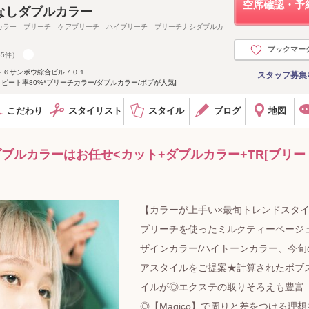
空席確認・予
なしダブルカラー
カラー ブリーチ ケアブリーチ ハイブリーチ ブリーチナシダブルカ
ブックマー
65件）
－６サンポウ綜合ビル７０１
スタッフ募集
リピート率80%*ブリーチカラー/ダブルカラー/ボブが人気]
こだわり
スタイリスト
スタイル
ブログ
地図
ダブルカラーはお任せ<カット+ダブルカラー+TR[ブリー 
【カラーが上手い×最旬トレンドスタ
ブリーチを使ったミルクティーベージュ
ザインカラー/ハイトーンカラー、今旬
アスタイルをご提案★計算されたボブ
イルが◎エクステの取りそろえも豊富
◎【Magico】で周りと差をつける理