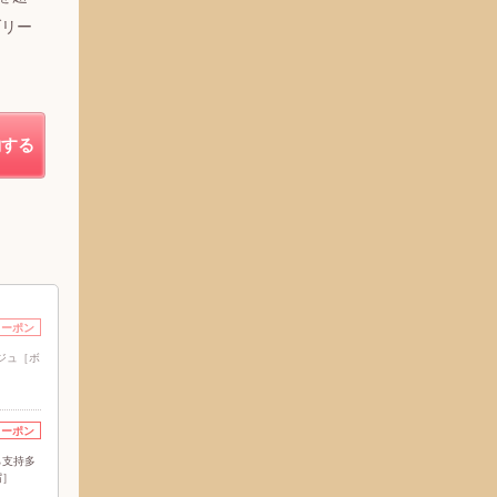
ブリー
約する
クーポン
ジュ［ボ
クーポン
ら支持多
宿］