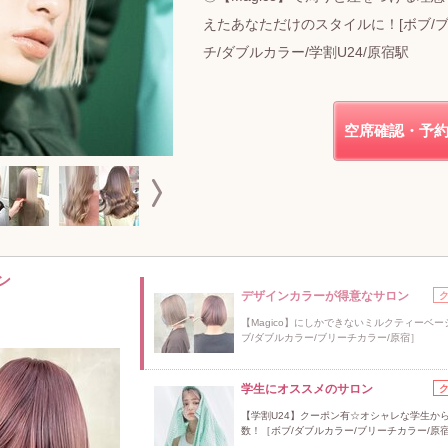
えたあなただけのスタイルに！[ボブ/
チ/ダブルカラー/学割U24/原宿駅
空席確認・予
ン
デザインカラーが得意なサロン
【Magico】にしかできないミルクティーベー
ブ/ダブルカラー/ブリーチカラー/原宿］
学生にオススメのサロン
【学割U24】クーポン有☆オシャレな学生か
数！［ボブ/ダブルカラー/ブリーチカラー/原