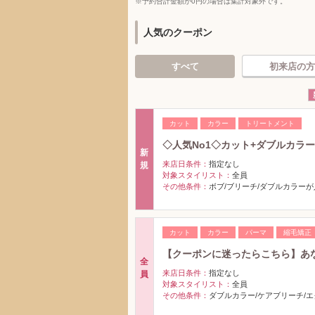
※予約合計金額が0円の場合は集計対象外です。
人気のクーポン
すべて
初来店の方
カット
カラー
トリートメント
◇人気No1◇カット+ダブルカラー[ブ
新
来店日条件：
指定なし
規
対象スタイリスト：
全員
その他条件：
ボブ/ブリーチ/ダブルカラーが
カット
カラー
パーマ
縮毛矯正
【クーポンに迷ったらこちら】あな
全
来店日条件：
指定なし
員
対象スタイリスト：
全員
その他条件：
ダブルカラー/ケアブリーチ/