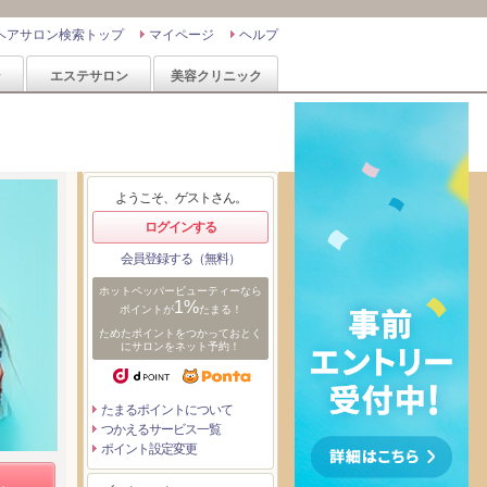
ヘアサロン検索トップ
マイページ
ヘルプ
ン
エステサロン
美容クリニック
ようこそ、ゲストさん。
ログインする
会員登録する（無料）
ホットペッパービューティーなら
1%
ポイントが
たまる！
ためたポイントをつかっておとく
にサロンをネット予約！
たまるポイントについて
つかえるサービス一覧
ポイント設定変更