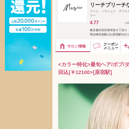
リーチブリーチ
マジコ ハラジュク ダブル
ラー
4.77
（6
東京都渋谷区神宮前６丁目５
明治神宮前駅1分/原宿駅5分[
クーポン
サロン情報
メニュー
<カラー特化>最旬ヘア/ボブ/
回込]￥12100>[原宿駅]