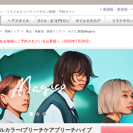
美容院・美容室・
ン ・リラク＆ビューティーサロン検索・予約サイト
ヘアスタイル
ネイル・まつげサロン
ネイルカタログ
リラクサロ
>
関東トップ
>
青山・表参道・原宿トップ
>
マジコ 原宿(Magico)
る地域へご予約されているお客様へ（2026年7月28日）
ダブルカラー/ブリーチケアブリーチハイブ