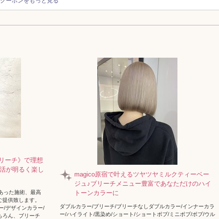
クーポンをもっと見る
ルブリーチ》で理想
活が明るく楽し
magico原宿で叶えるツヤツヤミルクティーベー
ジュ♪ブリーチメニュー豊富であなただけのハイ
にあった施術、最高
トーンカラーに
ご提供致します。
ダブルカラー/ブリーチ/ブリーチなしダブルカラー/インナーカラ
/デザインカラー/
ー/ハイライト/黒染め/ショート/ショートボブ/ミニボブ/ボブ/ウル
ちろん、ブリーチ