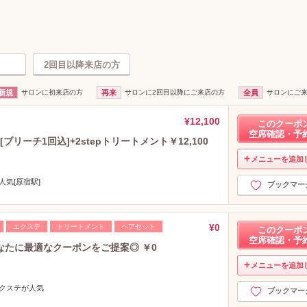
2回目以降来店の方
新規
サロンに初来店の方
再来
サロンに2回目以降にご来店の方
全員
サロンにご
¥12,100
このクーポ
空席確認・予
リーチ1回込]+2stepトリートメント￥12,100
メニューを追加
人気[原宿駅]
ブックマー
¥0
エクステ
トリートメント
ヘアセット
このクーポ
空席確認・予
たに最適なクーポンをご提案◎ ￥0
メニューを追加
エクステが人気
ブックマー