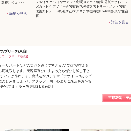
フ/レイヤー/レイヤーカット/顔周りカット/前髪/前髪カット/キッ
お客様にベストな
ズカット/ケアブリーチ/髪質改善/髪質改善トリートメント/髪質
改善ストレート/縮毛矯正/エクステ/学割/学割U24/韓国/原宿/原宿
詳細を見る
駅
詳細を見る
/ブリーチ/原宿]
カラー/ブリーチ/原宿】
ィーサポートなどの美容を通じて皆さまの”笑顔”が増える
お応え致します。美容室選びにまよったらぜひお試し下さ
やすい」は作れます、魔法をかけます☆「デザインのあるビ
に楽しみましょう♪」スタッフ一同、心よりご来店をお待ち
チ/ダブルカラー/学割U24/原宿駅]
空席確認・予