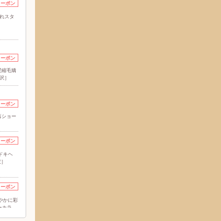
クーポン
れスタ
クーポン
髪縮毛矯
北沢］
クーポン
落ショー
クーポン
ドキヘ
沢］
クーポン
やかに彩
ーカラ