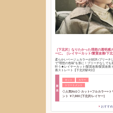
［下北沢］なりたかった理想の透明感カ
ーに。［レイヤーカット/髪質改善/下
柔らかいベージュカラーが好評♪ブリーチ
で"理想の色味"を形に！ブリーチなしでも
叶う★レイヤーカット/髪質改善/髪質改善
善ストレート【下北沢駅4分】
カット
カラー
トリートメント
新
規
◇人気No1◇ カット+フルカラー+
ント ￥7,980 [下北沢/レイヤー]
おすすめ