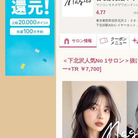
マジコシモキタザワホンテン
4.77
（6
東京都世田谷区北沢２－２６－
下北沢駅4分/レイヤーカット，ベ
クーポン
サロン情報
メニュー
＜下北沢人気No 1サロン＞
ー+TR ￥7,700]