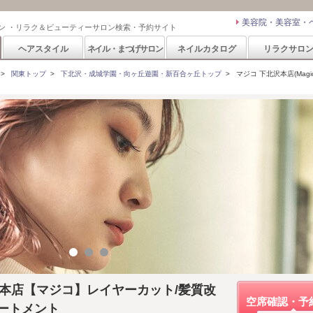
美容院・美容室・
ン ・リラク＆ビューティーサロン検索・予約サイト
ヘアスタイル
ネイル・まつげサロン
ネイルカタログ
リラクサロ
>
関東トップ
>
下北沢・成城学園・向ヶ丘遊園・新百合ヶ丘トップ
>
マジコ 下北沢本店(Magic
北沢本店【マジコ】レイヤーカット/髪質改
空席確認・予
ートメント