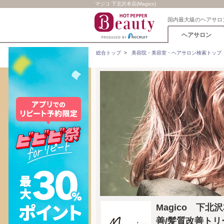
マジコ 下北沢本店(Magico)
国内最大級のヘアサロ
ヘアサロン
総合トップ
>
美容院・美容室・ヘアサロン検索トップ
Magico 下
善/髪質改善トリ