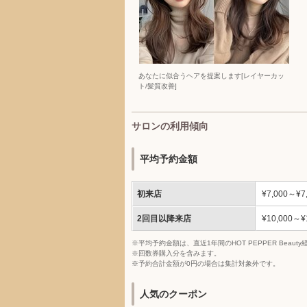
あなたに似合うヘアを提案します[レイヤーカッ
ト/髪質改善]
サロンの利用傾向
平均予約金額
初来店
¥7,000～¥7
2回目以降来店
¥10,000～¥
※平均予約金額は、直近1年間のHOT PEPPER Bea
※回数券購入分を含みます。
※予約合計金額が0円の場合は集計対象外です。
人気のクーポン