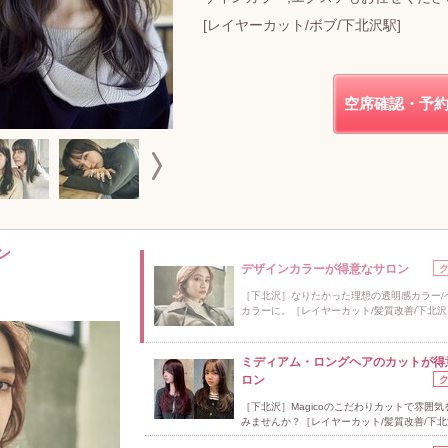
[レイヤーカット/ボブ/下北沢駅]
空席確認・予
ン
デザインカラーが得意なサロン
［下北沢］なりたかった理想の透明感カラー/
カラーに。［レイヤーカット/髪質改善/下北沢
ミディアム・ロングヘアのカットが得
ロン
［下北沢］Magicoのこだわりカットで雰囲気
みませんか？［レイヤーカット/髪質改善/下