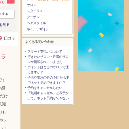
あり
サロン
スタイリスト
クする
クーポン
ヘアスタイル
を見る
ネイルデザイン
口コミ
よくある問い合わせ
スマート支払いについて
カラ
行きたいサロン・近隣のサロ
ンが掲載されていません
ポイントはどこのサロンで使
えますか？
子供や友達の分の予約も代理
です
でネット予約できますか？
い感
予約をキャンセルしたい
「無断キャンセル」と表示が
ンだけ
出て、ネット予約ができない
意識
のも
やデ
い！