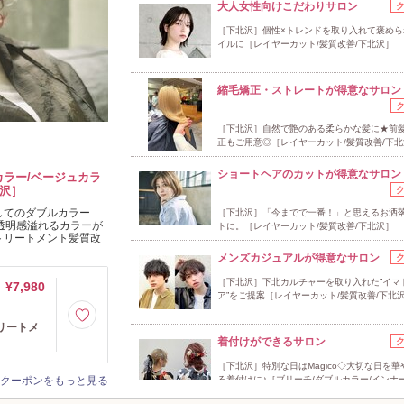
大人女性向けこだわりサロン
［下北沢］個性×トレンドを取り入れて褒めら
イルに［レイヤーカット/髪質改善/下北沢］
縮毛矯正・ストレートが得意なサロン
［下北沢］自然で艶のある柔らかな髪に★前
正もご用意◎［レイヤーカット/髪質改善/下
ショートヘアのカットが得意なサロン
ラー/ベージュカラ
北沢］
してのダブルカラー
［下北沢］「今までで一番！」と思えるお洒
透明感溢れるカラーが
トに。［レイヤーカット/髪質改善/下北沢］
トリートメント髪質改
メンズカジュアルが得意なサロン
［下北沢］下北カルチャーを取り入れた”イマ
¥7,980
ア”をご提案［レイヤーカット/髪質改善/下北
トリートメ
着付けができるサロン
［下北沢］特別な日はMagico◇大切な日を華
クーポンをもっと見る
る着付けに♪［ブリーチ/ダブルカラー/インナ
ー］