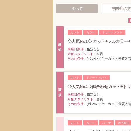
すべて
初来店の方
カット
カラー
トリートメント
◇人気No1◇ カット+フルカラー+ト
新
来店日条件：
指定なし
規
対象スタイリスト：
全員
その他条件：
[ボブ/レイヤーカット/髪質改善
カット
トリートメント
◇人気No2◇似合わせカット+トリ
新
来店日条件：
指定なし
規
対象スタイリスト：
全員
その他条件：
[ボブ/レイヤーカット/髪質改善
カット
カラー
パーマ
縮毛矯正