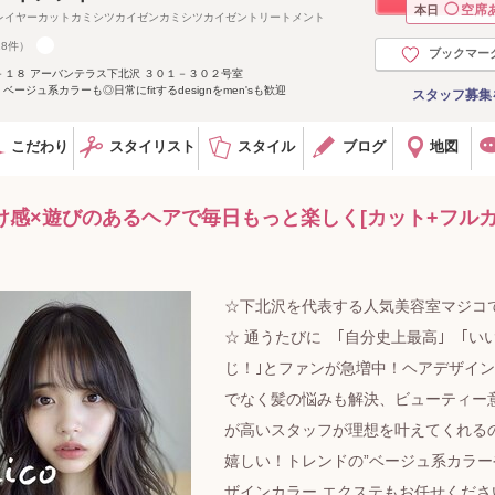
◯
空席
本日
レイヤーカットカミシツカイゼンカミシツカイゼントリートメント
18件）
ブックマー
１８ アーバンテラス下北沢 ３０１－３０２号室
ージュ系カラーも◎日常にfitするdesignをmen'sも歓迎
スタッフ募集
こだわり
スタイリスト
スタイル
ブログ
地図
抜け感×遊びのあるヘアで毎日もっと楽しく[カット+フル
☆下北沢を代表する人気美容室マジコ
☆ 通うたびに ｢自分史上最高｣ ｢い
じ！｣とファンが急増中！ヘアデザイ
でなく髪の悩みも解決、ビューティー
が高いスタッフが理想を叶えてくれる
嬉しい！トレンドの”ベージュ系カラー
ザインカラー,エクステもお任せくださ