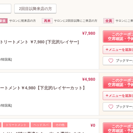
2回目以降来店の方
新規
サロンに初来店の方
再来
サロンに2回目以降にご来店の方
全員
サロンにご
¥7,980
このクーポ
空席確認・予
リートメント ￥7,980 [下北沢/レイヤー]
メニューを追加
/韓国風]
ブックマー
¥4,980
このクーポ
空席確認・予
ートメント￥4,980【下北沢/レイヤーカット】
メニューを追加
/韓国風]
ブックマー
¥0
トリートメント
ヘッドスパ
その他
このクーポ
空席確認・予