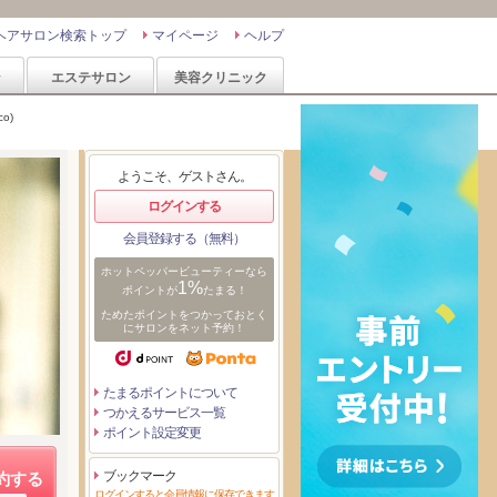
ヘアサロン検索トップ
マイページ
ヘルプ
ン
エステサロン
美容クリニック
o)
ようこそ、ゲストさん。
ログインする
会員登録する（無料）
ホットペッパービューティーなら
1%
ポイントが
たまる！
ためたポイントをつかっておとく
にサロンをネット予約！
たまるポイントについて
つかえるサービス一覧
ポイント設定変更
ブックマーク
約する
ログインすると会員情報に保存できます