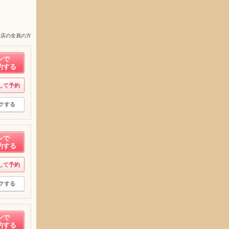
来店の全員の方
ンで
約する
して予約
クする
ンで
約する
して予約
クする
ンで
約する