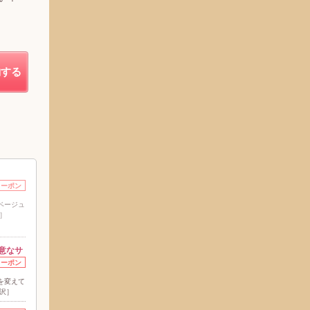
約する
クーポン
ベージュ
］
意なサ
クーポン
を変えて
北沢］