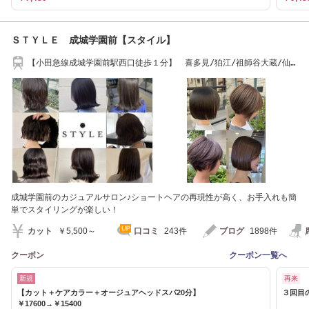
ＳＴＹＬＥ 成城学園前【スタイル】
【小田急線成城学園前駅西口徒歩１分】 喜多見/狛江/祖師谷大蔵/仙
川/砧/調布/
成城学園前のカジュアルサロン♪ショートヘアの再現性が高く、お手入れも簡
単でスタイリングが楽しい！
カット
￥5,500～
口コミ
243件
ブログ
1898件
クーポン
クーポン一覧へ
新規
再来
【カット＋ケアカラー＋オージュアヘッドスパ20分】
３回目
￥17600→￥15400