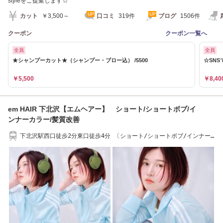
styleをご提案します☆
カット
￥3,500～
口コミ
319件
ブログ
1506件
クーポン
クーポン一覧へ
全員
全員
★シャンプーカット★（シャンプー・ブロー込） /5500
☆SNS
￥5,500
￥8,40
em HAIR 下北沢【エムヘアー】 ショート/ショートボブ/イ
ンナーカラー/髪質改善
下北沢駅西口徒歩2分東口徒歩4分 〔ショート/ショートボブ/インナー
カラー/髪質改善〕