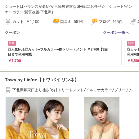
ショートはバランスが命!だから経験豊富なStylistにお任せ☆［ショート/イン
ナーカラー/髪質改善/下北沢］
カット
￥1,100
口コミ
551件
ブログ
465件
クーポン
クーポン一覧へ
新規
新規
◎人気No1◎カット+フルカラー+艶トリートメント ￥7,700【3回
◎カット
目まで利用可能
利用可
￥7,700
￥5,50
Towa by Lin’ne【トワ バイ リンネ】
下北沢駅東口より徒歩3分[トリートメント/イルミナカラー/ブリーチ/
インナーカラー]