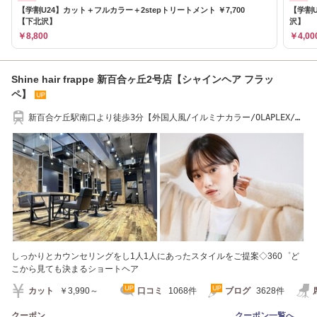
【学割U24】カット＋フルカラー＋2stepトリートメント ￥7,700
【学割U
【下北沢】
沢】
￥8,800
￥4,00
Shine hair frappe 新百合ヶ丘2号店【シャインヘア フラッ
ペ】
新百合ケ丘駅南口より徒歩3分【外国人風/イルミナカラー/OLAPLEX/マ
ツエク/ネイル】
しっかりとカウンセリングをし1人1人にあったスタイルをご提案◇360゜ど
こから見ても決まるショートヘア
カット
￥3,990～
口コミ
1068件
ブログ
3628件
クーポン
クーポン一覧へ