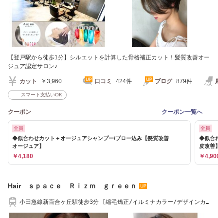
【登戸駅から徒歩1分】シルエットを計算した骨格補正カット！髪質改善オー
ジュア認定サロン♪
カット
￥3,960
口コミ
424件
ブログ
879件
スマート支払いOK
クーポン
クーポン一覧へ
全員
全員
◆似合わせカット＋オージュアシャンプー/ブロー込み【髪質改善
◆似合
オージュア】
皮改善】
￥4,180
￥4,90
Hair ｓｐａｃｅ Ｒｉｚｍ ｇｒｅｅｎ
小田急線新百合ヶ丘駅徒歩3分 [縮毛矯正/イルミナカラー/デザインカ
ラー/ヘッドスパ]