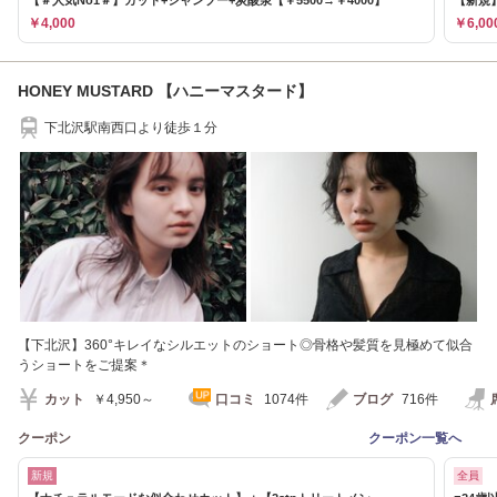
￥4,000
￥6,00
HONEY MUSTARD 【ハニーマスタード】
下北沢駅南西口より徒歩１分
【下北沢】360°キレイなシルエットのショート◎骨格や髪質を見極めて似合
うショートをご提案＊
カット
￥4,950～
口コミ
1074件
ブログ
716件
クーポン
クーポン一覧へ
新規
全員