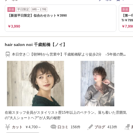
新規
平日限定
9時～17時
新規
【新規平日限定】似合わせカット￥3990
【第一
Tr￥799
￥3,990
￥7,99
hair salon noi 千歳船橋【ノイ】
本日空き〇【朝9時から営業中】千歳船橋駅より徒歩2分 ☆5年後の艶髪
を一緒に創る
在籍スタッフ全員がスタイリスト歴15年以上のベテラン。落ち着いた雰囲気
の"大人ショートヘア"が人気の秘密
カット
￥4,700～
口コミ
156件
ブログ
413件