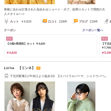
骨格に合わせ計算された似合わせショート・ボブ。顔周りカットで理想の大
人スタイルへ☆
カット
￥4,620
口コミ
228件
ブログ
218件
クーポン
クーポン一覧へ
新規
新規
【小顔×再現性】カット ￥4,620
【下北
￥7,70
￥4,620
￥5,39
Lin'ne 【リンネ】
下北沢駅東口/中央口より徒歩1分 【スパイラルパーマ、シャドウパー
マ、ボブパーマ】