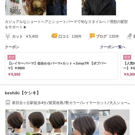
カジュアルなショートヘアとショートパーマで旬なスタイルへ！理想の髪型
をサポート★
カット
￥5,400
口コミ
138件
ブログ
135件
クーポン
クーポン一覧へ
新規
新規
【レイヤーパーマ】似合わせパーマ+カット＋2stepTR 【ボブパー
【人気N
マ】￥9900
ー】￥6
￥9,900
￥6,90
keshiki【ケシキ】
新百合ヶ丘駅徒歩4分/髪質改善/艶カラー/レイヤーカット/大人ショー
ト/ハイライト