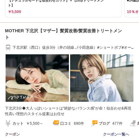
【ナチュラルモードな似合わせカット】＋【2stpトリートメン
■24歳
ト】
￥5,500
10％
MOTHER 下北沢【マザー】髪質改善/髪質改善トリートメン
ト
下北沢駅（西口）徒歩3分（井の頭線./小田急線）#ショートボブ#オー
ジュア#髪質改善
下北沢3分◆大人っぽいショートは"絶妙なバランス感"が命！似合わせ&再現
性高い理想のスタイル提案はお任せ
カット
￥5,500～
口コミ
690件
ブログ
477件
クーポン
クーポン一覧へ