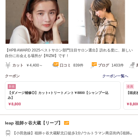
【HPB AWARD 2025ベストサロン部門注目サロン選出】訪れる度に、新しい
自分に出会える場所が【RIZM】です！
カット
￥4,400～
口コミ
839件
ブログ
1403件
クーポン
クーポン一覧へ
新規
全員
【ダメージ補修◎】カット+トリートメント￥8800【シャンプー込
【頭皮改
み】
￥8,800
￥8,80
leap 祖師ヶ谷大蔵【リープ】
【小田急線】祖師ヶ谷大蔵駅北口徒歩1分/ウルトラマン商店街内[祖師