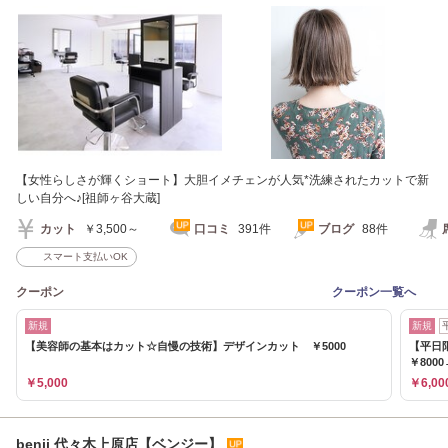
ヶ谷大蔵]
【女性らしさが輝くショート】大胆イメチェンが人気*洗練されたカットで新
しい自分へ♪[祖師ヶ谷大蔵]
カット
￥3,500～
口コミ
391件
ブログ
88件
スマート支払いOK
クーポン
クーポン一覧へ
新規
新規
【美容師の基本はカット☆自慢の技術】デザインカット ￥5000
【平日
￥8000
￥5,000
￥6,00
benji 代々木上原店【ベンジー】