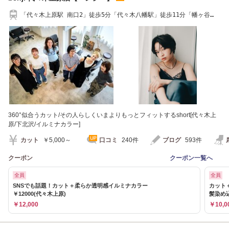
「代々木上原駅 南口2」徒歩5分「代々木八幡駅」徒歩11分「幡ヶ谷
駅」徒歩18分
360°似合うカット/その人らしくいまよりもっとフィットするshort[代々木上
原/下北沢/イルミナカラー]
カット
￥5,000～
口コミ
240件
ブログ
593件
クーポン
クーポン一覧へ
全員
全員
SNSでも話題！カット＋柔らか透明感イルミナカラー
カット
￥12000(代々木上原)
髪染め
￥12,000
￥10,0