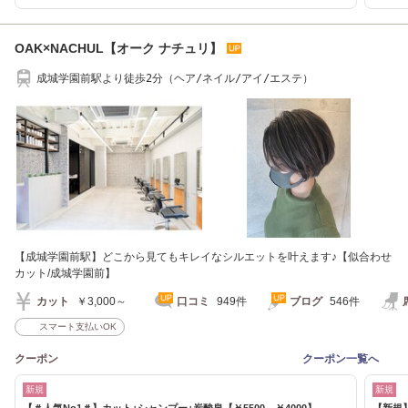
OAK×NACHUL【オーク ナチュリ】
成城学園前駅より徒歩2分（ヘア/ネイル/アイ/エステ）
【成城学園前駅】どこから見てもキレイなシルエットを叶えます♪【似合わせ
カット/成城学園前】
カット
￥3,000～
口コミ
949件
ブログ
546件
スマート支払いOK
クーポン
クーポン一覧へ
新規
新規
【＃人気No1＃】カット+シャンプー+炭酸泉【￥5500→￥4000】
【新規】