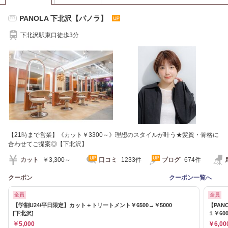
PANOLA 下北沢【パノラ】
PR
下北沢駅東口徒歩3分
【21時まで営業】《カット￥3300～》理想のスタイルが叶う★髪質・骨格に
合わせてご提案◎【下北沢】
カット
￥3,300～
口コミ
1233件
ブログ
674件
クーポン
クーポン一覧へ
全員
全員
【学割U24/平日限定】カット＋トリートメント￥6500→￥5000
【PAN
[下北沢]
１￥600
￥5,000
￥6,00