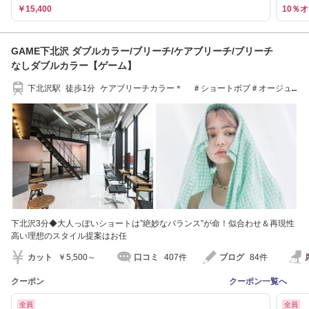
￥15,400
10％
GAME下北沢 ダブルカラー/ブリーチ/ケアブリーチ/ブリーチ
なしダブルカラー【ゲーム】
下北沢駅 徒歩1分 ケアブリーチカラー＊ ＃ショートボブ＃オージュ
ア＃髪質改善
下北沢3分◆大人っぽいショートは”絶妙なバランス”が命！似合わせ＆再現性
高い理想のスタイル提案はお任
カット
￥5,500～
口コミ
407件
ブログ
84件
クーポン
クーポン一覧へ
全員
全員