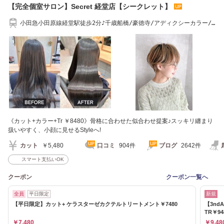
【完全個室サロン】Secret 経堂店【シークレット】
小田急小田原線経堂駅徒歩2分♪千歳船橋/豪徳寺/アディクシーカラー/
ケラスターゼ
《カット+カラー+Tr ￥8480》骨格に合わせた似合わせ提案♪スッキリ纏まり
扱いやすく、小顔に見せるStyleへ!
カット
￥5,480
口コミ
904件
ブログ
2642件
スマート支払いOK
クーポン
クーポン一覧へ
全員
平日限定
新規
【平日限定】カット+ ケラスターゼカクテルトリートメント￥7480
【3nd
TR￥94
￥7,480
￥9,48