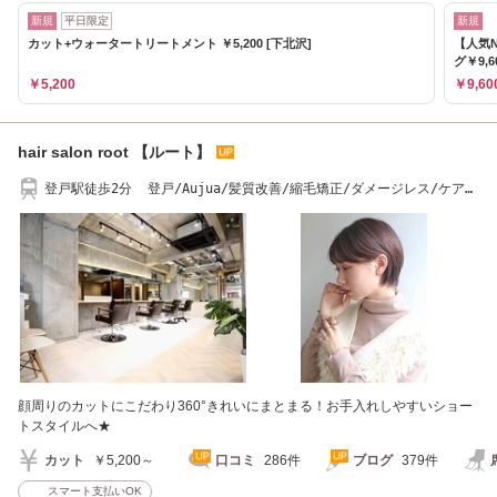
新規
平日限定
新規
カット+ウォータートリートメント ￥5,200 [下北沢]
【人気N
グ￥9,6
￥5,200
￥9,60
hair salon root 【ルート】
登戸駅徒歩2分 登戸/Aujua/髪質改善/縮毛矯正/ダメージレス/ケアカ
ラー/Ｕ２４学割
顔周りのカットにこだわり360°きれいにまとまる！お手入れしやすいショー
トスタイルへ★
カット
￥5,200～
口コミ
286件
ブログ
379件
スマート支払いOK