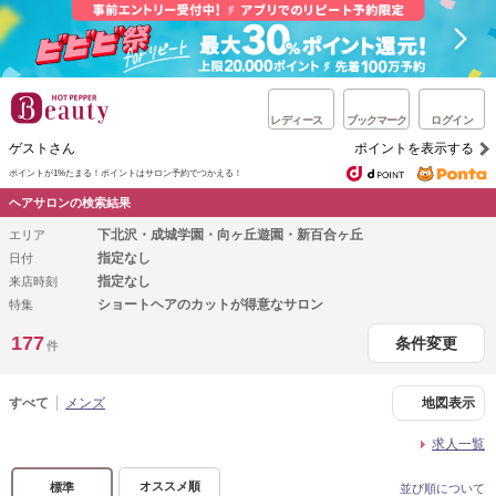
レディース
ブックマーク
ログイン
ゲストさん
ポイントを表示する
ポイントが1%たまる！
ポイントはサロン予約でつかえる！
ヘアサロンの検索結果
下北沢・成城学園・向ヶ丘遊園・新百合ヶ丘
エリア
指定なし
日付
指定なし
来店時刻
ショートヘアのカットが得意なサロン
特集
177
条件変更
件
すべて
メンズ
地図表示
求人一覧
オススメ順
標準
並び順について