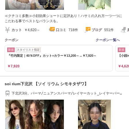
≪クチコミ多数≫小顔効果ショートに定評あり！ハサミの入れ方一つ一つに
こだわる事でベストなバランスを。
カット
￥4,620～
口コミ
718件
ブログ
551件
クーポン
クーポン一覧へ
新規
スタイリスト指定
新規
『竹内限定｜40％OFF』カット+カラー￥13,200～→￥7,920～
【小顔×
￥7,920
￥4,62
soi rium下北沢 【ソイ リウム シモキタザワ】
下北沢3分。パーマ/ニュアンスパーマ/レイヤーカット_レイヤーパーマ
＿ボブパーマ