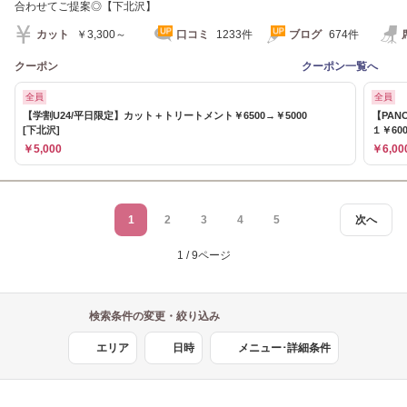
合わせてご提案◎【下北沢】
カット
￥3,300～
口コミ
1233件
ブログ
674件
クーポン
クーポン一覧へ
全員
全員
【学割U24/平日限定】カット＋トリートメント￥6500→￥5000
【PAN
[下北沢]
１￥600
￥5,000
￥6,00
1
2
3
4
5
次へ
1 / 9ページ
検索条件の変更・絞り込み
エリア
日時
メニュー･詳細条件