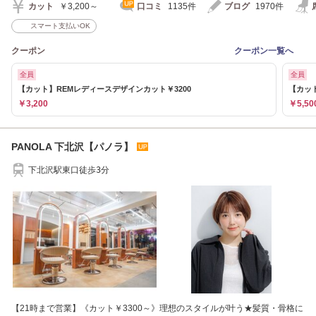
カット
￥3,200～
口コミ
1135件
ブログ
1970件
スマート支払いOK
クーポン
クーポン一覧へ
全員
全員
【カット】REMレディースデザインカット￥3200
【カッ
￥3,200
￥5,50
PANOLA 下北沢【パノラ】
下北沢駅東口徒歩3分
【21時まで営業】《カット￥3300～》理想のスタイルが叶う★髪質・骨格に