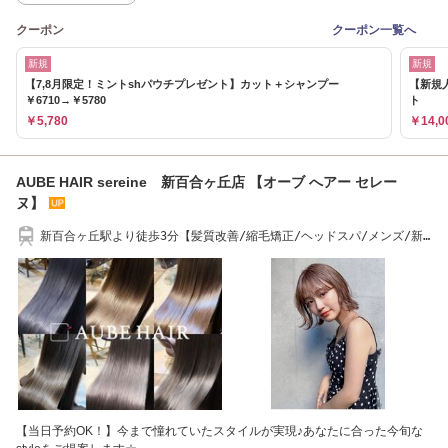
クーポン
クーポン一覧へ
新規
新規
【7,8月限定！ミントshパウチプレゼント】カット＋シャンプー
【新規
￥6710→￥5780
ト
￥5,780
￥14,0
AUBE HAIR sereine 新百合ヶ丘店 【オーブ へアー セレー
ヌ】
新百合ヶ丘駅より徒歩3分【髪質改善/縮毛矯正/ヘッドスパ/メンズ/新
百合ケ丘】
【当日予約OK！】今まで憧れていたスタイルが実現♪あなたに合った今旬な