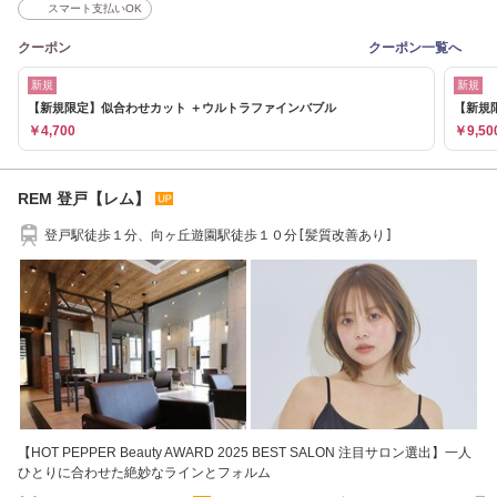
スマート支払いOK
クーポン
クーポン一覧へ
新規
新規
【新規限定】似合わせカット ＋ウルトラファインバブル
【新規
￥4,700
￥9,50
REM 登戸【レム】
登戸駅徒歩１分、向ヶ丘遊園駅徒歩１０分[髪質改善あり]
【HOT PEPPER Beauty AWARD 2025 BEST SALON 注目サロン選出】一人
ひとりに合わせた絶妙なラインとフォルム