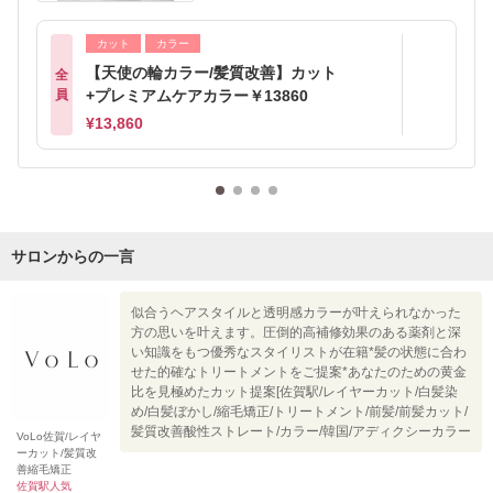
カット
カラー
【天使の輪カラー/髪質改善】カット
全
員
+プレミアムケアカラー￥13860
¥13,860
サロンからの一言
似合うヘアスタイルと透明感カラーが叶えられなかった
方の思いを叶えます。圧倒的高補修効果のある薬剤と深
い知識をもつ優秀なスタイリストが在籍*髪の状態に合わ
せた的確なトリートメントをご提案*あなたのための黄金
比を見極めたカット提案[佐賀駅/レイヤーカット/白髪染
め/白髪ぼかし/縮毛矯正/トリートメント/前髪/前髪カット/
髪質改善酸性ストレート/カラー/韓国/アディクシーカラー
VoLo佐賀/レイヤ
ーカット/髪質改
善縮毛矯正
佐賀駅人気