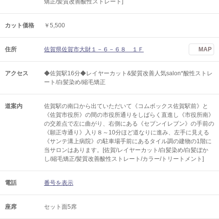
矯正/髪質改善酸性ストレート]
カット価格
￥5,500
住所
佐賀県佐賀市大財１－６－６８ １Ｆ
MAP
アクセス
◆佐賀駅16分◆レイヤーカット&髪質改善人気salon*酸性ストレ
ート/白髪染め/縮毛矯正
道案内
佐賀駅の南口から出ていただいて《コムボックス佐賀駅前》と
《佐賀市役所》の間の市役所通りをしばらく直進し《市役所南》
の交差点で左に曲がり、右側にある《セブンイレブン》の手前の
《願正寺通り》入り８～10分ほど道なりに進み、左手に見える
《サンテ溝上病院》の駐車場手前にあるタイル調の建物の1階に
当サロンはあります。[佐賀/レイヤーカット/白髪染め/白髪ぼか
し/縮毛矯正/髪質改善酸性ストレート/カラー/トリートメント]
電話
番号を表示
座席
セット面5席