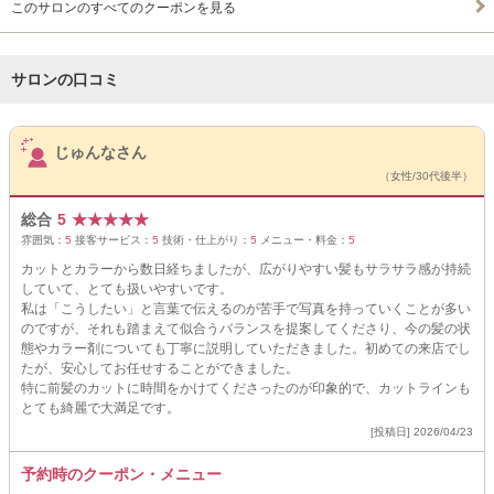
このサロンのすべてのクーポンを見る
サロンの口コミ
サロンPick Up
じゅんなさん
（女性/30代後半）
総合
5
★
★
★
★
★
雰囲気：
5
接客サービス：
5
技術・仕上がり：
5
メニュー・料金：
5
カットとカラーから数日経ちましたが、広がりやすい髪もサラサラ感が持続
していて、とても扱いやすいです。
私は「こうしたい」と言葉で伝えるのが苦手で写真を持っていくことが多い
のですが、それも踏まえて似合うバランスを提案してくださり、今の髪の状
態やカラー剤についても丁寧に説明していただきました。初めての来店でし
たが、安心してお任せすることができました。
特に前髪のカットに時間をかけてくださったのが印象的で、カットラインも
とても綺麗で大満足です。
[投稿日] 2026/04/23
予約時のクーポン・メニュー