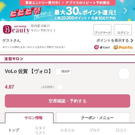
国内最大級の
サロン予約サイト
ブックマーク
ログイン
ゲストさん
ポイントを表示する
ポイントが1%たまる！
ポイントはサロン予約でつかえる！
VoLo 佐賀 【ヴォロ】
MAP
4.87
（1238件）
空席確認・予約する
クーポン・メニュー
サロン情報
スタイ
トップ
スタイル
ブログ
口コミ
リスト