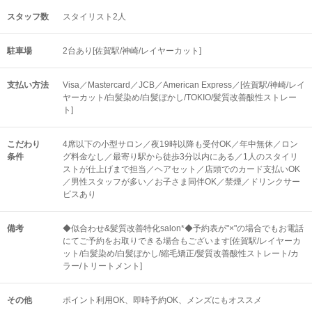
スタッフ数
スタイリスト2人
駐車場
2台あり[佐賀駅/神崎/レイヤーカット]
支払い方法
Visa／Mastercard／JCB／American Express／[佐賀駅/神崎/レイ
ヤーカット/白髪染め/白髪ぼかし/TOKIO/髪質改善酸性ストレー
ト]
こだわり
4席以下の小型サロン／夜19時以降も受付OK／年中無休／ロン
条件
グ料金なし／最寄り駅から徒歩3分以内にある／1人のスタイリ
ストが仕上げまで担当／ヘアセット／店頭でのカード支払いOK
／男性スタッフが多い／お子さま同伴OK／禁煙／ドリンクサー
ビスあり
備考
◆似合わせ&髪質改善特化salon*◆予約表が"×"の場合でもお電話
にてご予約をお取りできる場合もございます[佐賀駅/レイヤーカ
ット/白髪染め/白髪ぼかし/縮毛矯正/髪質改善酸性ストレート/カ
ラー/トリートメント]
その他
ポイント利用OK
即時予約OK
メンズにもオススメ