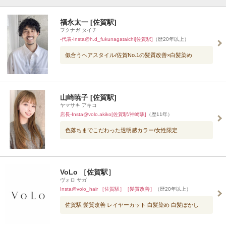
福永太一 [佐賀駅]
フクナガ タイチ
-代表-Insta@h.d_fukunagataichi[佐賀駅]
（歴20年以上）
似合うヘアスタイル/佐賀No.1の髪質改善×白髪染め
山崎暁子 [佐賀駅]
ヤマサキ アキコ
店長-Insta@volo.akiko[佐賀駅/神崎駅]
（歴11年）
色落ちまでこだわった透明感カラー/女性限定
VoLo ［佐賀駅］
ヴォロ サガ
Insta@volo_hair ［佐賀駅］［髪質改善］
（歴20年以上）
佐賀駅 髪質改善 レイヤーカット 白髪染め 白髪ぼかし