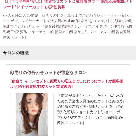
【口コミ平均4.9以上】似合わせカットと透明感カラー"髪質改善酸性スト
レート*レイヤーカットも◎*佐賀駅
-大人女性に人気-前髪、顔周りの数ミリ単位までこだわるショートカット&ショ
ートボブ、レイヤーカットで大人気のsalon*"似合う"をコンセプトに顔周りの毛
先までこだわったカット*髪質改善の酸性ストレートでハイダメージ毛で叶う縮
毛矯正*[佐賀/レイヤーカット/白髪染め/白髪ぼかし/トリートメント/髪質改善酸
性ストレート]
サロンの特徴
顔周りの似合わせカットが得意なサロン
"似合う"をコンセプトに顔周りの毛先までこだわったカットが顧客様
より好評[佐賀駅/前髪カット/髪質改善]
『前髪が決まらない…』そんなあなたの
ための黄金比を見極めたカット提案*お顔
の印象を左右する顔周りカットで小顔実
現*[佐賀駅/ショートカット/ショートボ
ブ/TOKIO/アディクシーカラー/白髪染め/
酸性ストレート]