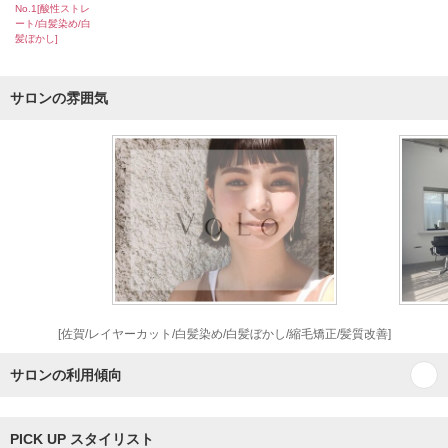
No.1[酸性ストレ
ート/白髪染め/白
髪ぼかし]
サロンの雰囲気
[佐賀/レイヤーカット/白髪染め/白髪ぼかし/縮毛矯正/髪質改善]
サロンの利用傾向
PICK UP スタイリスト