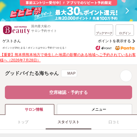
国内最大級の
サロン予約サイト
ブックマーク
ログイン
ゲストさん
ポイントを表示する
ポイントが1%たまる！
ポイントはサロン予約でつかえる！
【重要】熊本県熊本地方で発生した地震の影響のある地域へご予約されているお客
様へ（2026年7月28日）
グッドバイたる海ちゃん
MAP
空席確認・予約する
メニュー
サロン情報
トップ
スタイリスト
口コミ