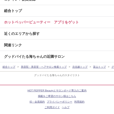
総合トップ
ホットペッパービューティー アプリをゲット
近くのエリアから探す
関連リンク
グッドバイたる海ちゃんの近隣サロン
総合トップ
美容院・美容室・ヘアサロン検索トップ
北信越トップ
富山トップ
グ
グッドバイたる海ちゃんのスタイリスト
HOT PEPPER Beautyとサロンボード導入のご案内
掲載をご希望のサロン様はこちら
ID・会員規約
プライバシーポリシー
利用規約
ご利用ガイド
ヘルプ