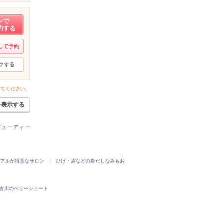
ンで
約する
して予約
クする
いてください。
を表示する
ービューティー
アルが得意なサロン
ひげ・眉などの身だしなみもお
古川のベリーショート