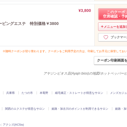
¥3,800
このクーポ
空席確認・予
ビングエステ 特別価格￥3800
メニューを追加
ブックマー
※随時クーポンが切り替わります。クーポンをご利用予定の方は、印刷してお手元に保管してお
クーポン印刷画面
アヤジンビオス店(Ayajn bios)の地図/ホットペッパ
兵庫県
たつの市
本竜野
縮毛矯正・ストレートが得意なサロン
メンズカジュ
関西のエクステが得意なサロン
姫路・加古川のポイントが利用できるサロン
姫路・加
)
|
アクシズ(ACSis)