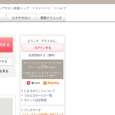
ヘアサロン検索トップ
マイページ
ヘルプ
ン
エステサロン
美容クリニック
ようこそ、ゲストさん。
約する
ログインする
会員登録する（無料）
クする
ホットペッパービューティーなら
1%
ポイントが
たまる！
を見る
ためたポイントをつかっておとく
にサロンをネット予約！
たまるポイントについて
つかえるサービス一覧
ポイント設定変更
ブックマーク
ログインすると会員情報に保存できます