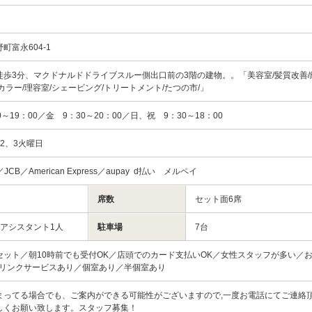
町富永604-1
歩3分、マクドナルドドライブスルー側出口前の3階の建物。。「美容室/髪質改善/
カラー/理容室/シェービング/トリートメント/たつの市/」
～19：00／金 9：30～20：00／日、祝 9：30～18：00
2、3火曜日
rd／JCB／American Express／aupay d払い メルペイ
席数
セット面6席
／アシスタント1人
駐車場
7台
セット／朝10時前でも受付OK／店頭でのカード支払いOK／女性スタッフが多い／
ドリンクサービスあり／個室あり／半個室あり
まってる場合でも、ご案内ができる可能性がございますので,一度お電話にてご連絡
しくお願い致します。スタッフ募集！