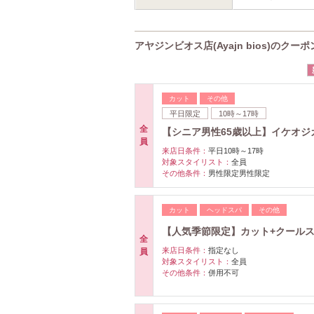
アヤジンビオス店(Ayajn bios)のクーポ
カット
その他
平日限定
10時～17時
全
【シニア男性65歳以上】イケオジ
員
来店日条件：
平日10時～17時
対象スタイリスト：
全員
その他条件：
男性限定男性限定
カット
ヘッドスパ
その他
【人気季節限定】カット+クールス
全
来店日条件：
指定なし
員
対象スタイリスト：
全員
その他条件：
併用不可