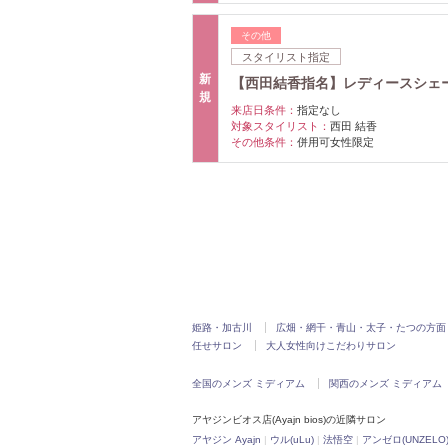
その他
スタイリスト指定
新
【西田結香指名】レディースシェー
規
来店日条件：
指定なし
対象スタイリスト：
西田 結香
その他条件：
併用可女性限定
姫路・加古川
広畑・網干・青山・太子・たつの方面
任せサロン
大人女性向けこだわりサロン
全国のメンズ ミディアム
関西のメンズ ミディアム
アヤジンビオス店(Ayajn bios)の近隣サロン
アヤジン Ayajn
|
ウル(uLu)
|
法悟空
|
アンゼロ(UNZELO