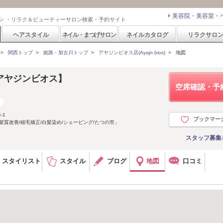
美容院・美容室・
ン ・リラク＆ビューティーサロン検索・予約サイト
ヘアスタイル
ネイル・まつげサロン
ネイルカタログ
リラクサロ
>
関西トップ
>
姫路・加古川トップ
>
アヤジンビオス店(Ayajn bios)
>
地図
店【アヤジンビオス】
空席確認・予
-1
ブックマー
髪質改善/縮毛矯正/白髪染め/シェービング/たつの市」
スタッフ募集
スタイリスト
スタイル
ブログ
地図
口コミ