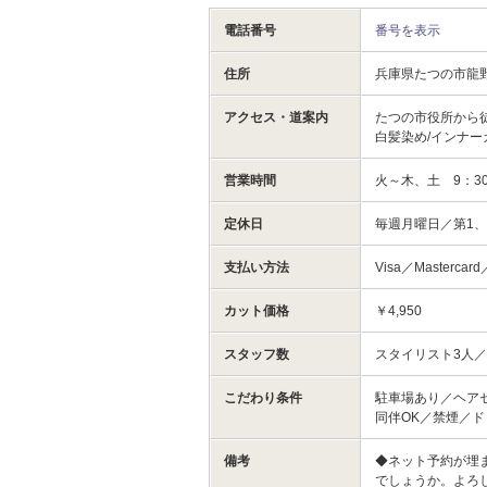
電話番号
番号を表示
住所
兵庫県たつの市龍野
アクセス・道案内
たつの市役所から徒
白髪染め/インナー
営業時間
火～木、土 9：30
定休日
毎週月曜日／第1、
支払い方法
Visa／Masterca
カット価格
￥4,950
スタッフ数
スタイリスト3人
こだわり条件
駐車場あり／ヘア
同伴OK／禁煙／
備考
◆ネット予約が埋
でしょうか。よろ