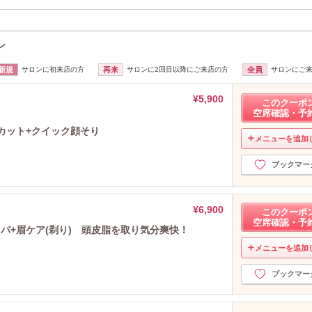
ン
新規
サロンに初来店の方
再来
サロンに2回目以降にご来店の方
全員
サロンにご
¥5,900
このクーポ
空席確認・予
カット+クイック顔そり
メニューを追加
ブックマー
¥6,900
このクーポ
空席確認・予
パ+眉ケア(剃り) 頭皮脂を取り気分爽快！
メニューを追加
ブックマー