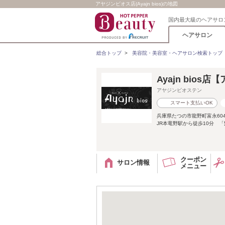
アヤジンビオス店(Ayajn bios)の地図
国内最大級のヘアサロ
ヘアサロン
総合トップ
>
美容院・美容室・ヘアサロン検索トップ
Ayajn bios
アヤジンビオステン
スマート支払いOK
兵庫県たつの市龍野町富永604
JR本竜野駅から徒歩10分 「
クーポン
サロン情報
メニュー