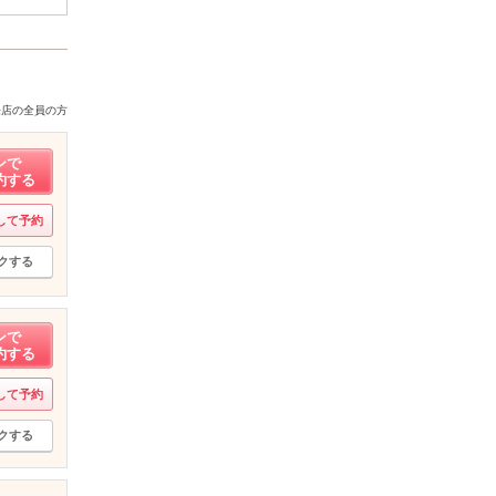
来店の全員の方
ンで
約する
して予約
クする
ンで
約する
して予約
クする