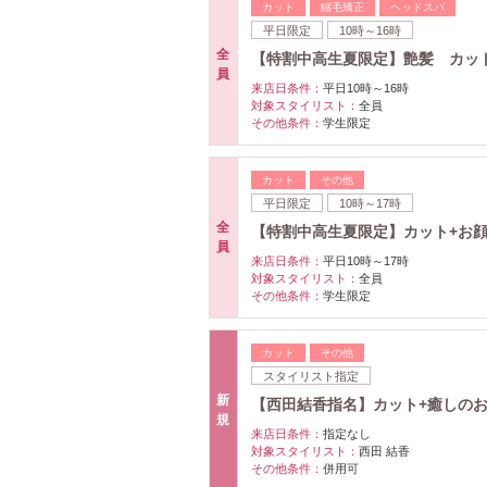
カット
縮毛矯正
ヘッドスパ
平日限定
10時～16時
全
【特割中高生夏限定】艶髪 カッ
員
来店日条件：
平日10時～16時
対象スタイリスト：
全員
その他条件：
学生限定
カット
その他
平日限定
10時～17時
全
【特割中高生夏限定】カット+お顔
員
来店日条件：
平日10時～17時
対象スタイリスト：
全員
その他条件：
学生限定
カット
その他
スタイリスト指定
新
【西田結香指名】カット+癒しのお
規
来店日条件：
指定なし
対象スタイリスト：
西田 結香
その他条件：
併用可