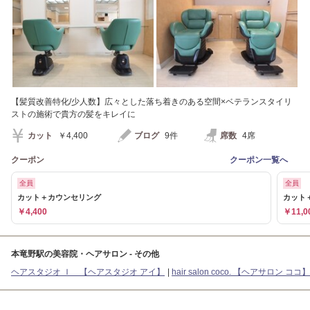
【髪質改善特化/少人数】広々とした落ち着きのある空間×ベテランスタイリ
ストの施術で貴方の髪をキレイに
カット
￥4,400
ブログ
9件
席数
4席
クーポン
クーポン一覧へ
全員
全員
カット＋カウンセリング
カット
￥4,400
￥11,0
本竜野駅の美容院・ヘアサロン - その他
ヘアスタジオ Ｉ 【ヘアスタジオ アイ】
hair salon coco. 【ヘアサロン ココ】