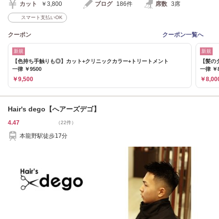
カット
￥3,800
ブログ
186件
席数
3席
スマート支払いOK
クーポン
クーポン一覧へ
新規
新規
【色持ち手触りも◎】カット+クリニックカラー+トリートメント
【髪の
一律 ￥9500
一律 ￥8
￥9,500
￥8,00
Hair's dego【へアーズデゴ】
4.47
（22件）
本龍野駅徒歩17分