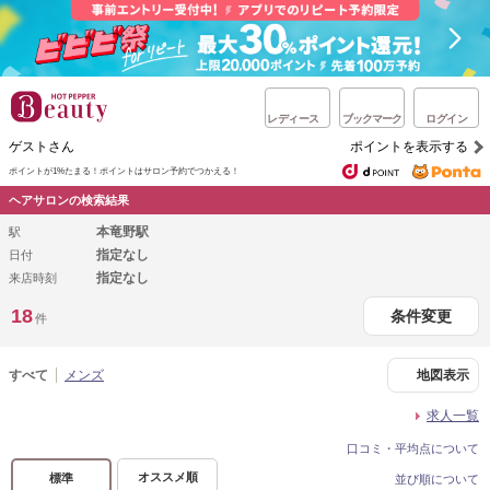
レディース
ブックマーク
ログイン
ゲストさん
ポイントを表示する
ポイントが1%たまる！
ポイントはサロン予約でつかえる！
ヘアサロンの検索結果
本竜野駅
駅
指定なし
日付
指定なし
来店時刻
18
条件変更
件
すべて
メンズ
地図表示
求人一覧
口コミ・平均点について
オススメ順
標準
並び順について