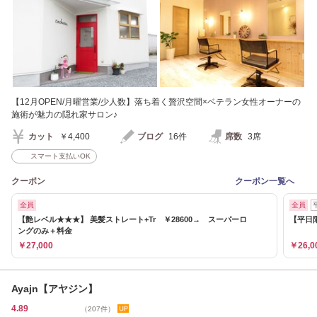
【12月OPEN/月曜営業/少人数】落ち着く贅沢空間×ベテラン女性オーナーの
施術が魅力の隠れ家サロン♪
カット
￥4,400
ブログ
16件
席数
3席
スマート支払いOK
クーポン
クーポン一覧へ
全員
全員
【艶レベル★★★】 美髪ストレート+Tr ￥28600→ スーパーロ
【平日限
ングのみ＋料金
￥27,000
￥26,0
Ayajn【アヤジン】
4.89
（207件）