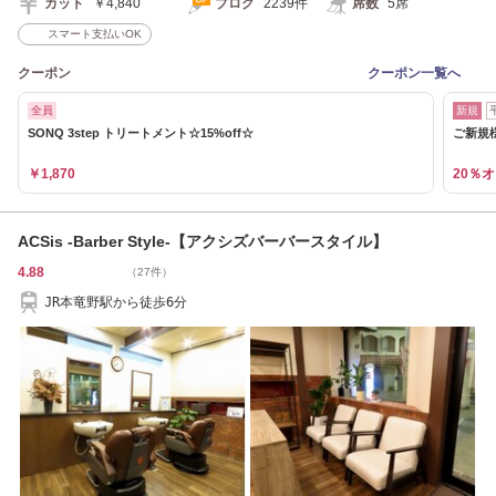
カット
￥4,840
ブログ
2239件
席数
5席
スマート支払いOK
クーポン
クーポン一覧へ
全員
新規
SONQ 3step トリートメント☆15%off☆
ご新規様
￥1,870
20％
ACSis -Barber Style-【アクシズバーバースタイル】
4.88
（27件）
JR本竜野駅から徒歩6分