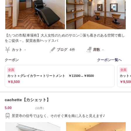
【たつの市/駐車場有】大人女性のためのサロン◇落ち着きのある空間で癒し
をご提供－。髪質改善/ヘッドスパ
カット
-
ブログ
4件
席数
-
クーポン
クーポン一覧へ
全員
全員
カット＋グレイカラー＋トリートメント ￥11500→￥8500
カット＋
￥8,500
￥9,50
cachette【カシェット】
5.00
（11件）
景雲寺の信号ではなく、そのすぐ東を南に入ると見えます♪