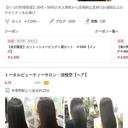
【たつの市/理容室】20代～50代の大人男性から圧倒的な支持◎お値段以上の
クオリティをお届け
カット
￥2,000～
ブログ
10件
席数
5席
クーポン
クーポン一覧へ
全員
当日割
8/8(土)
全員
【当日限定】カット＋シェービング＋眉カット ￥3300【メン
【束の
ズ】
グ￥480
￥3,300
￥4,80
トータルビューティーサロン・法悟空【ヘア】
4.75
（9件）
本竜野駅より徒歩約15分