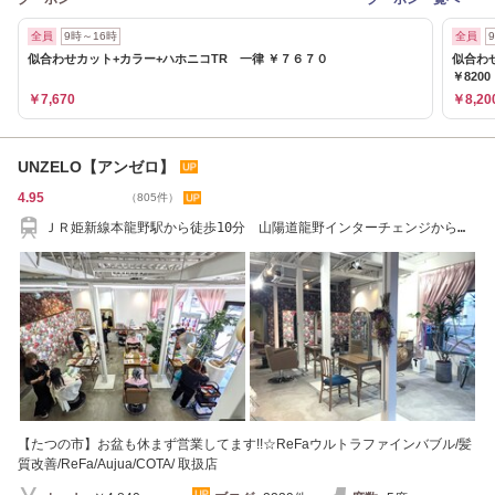
全員
9時～16時
全員
似合わせカット+カラー+ハホニコTR 一律 ￥７６７０
似合わ
￥8200
￥7,670
￥8,20
UNZELO【アンゼロ】
4.95
（805件）
ＪＲ姫新線本龍野駅から徒歩10分 山陽道龍野インターチェンジから車
で2分
【たつの市】お盆も休まず営業してます!!☆ReFaウルトラファインバブル/髪
質改善/ReFa/Aujua/COTA/ 取扱店