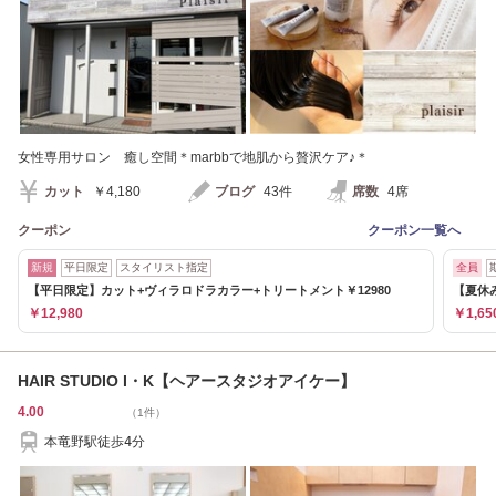
女性専用サロン 癒し空間＊marbbで地肌から贅沢ケア♪＊
カット
￥4,180
ブログ
43件
席数
4席
クーポン
クーポン一覧へ
新規
平日限定
スタイリスト指定
全員
【平日限定】カット+ヴィラロドラカラー+トリートメント￥12980
【夏休
￥12,980
￥1,65
HAIR STUDIO I・K【ヘアースタジオアイケー】
4.00
（1件）
本竜野駅徒歩4分