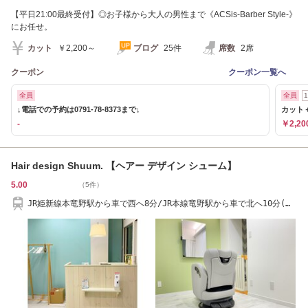
【平日21:00最終受付】◎お子様から大人の男性まで《ACSis-Barber Style-》
にお任せ。
カット
￥2,200～
ブログ
25件
席数
2席
クーポン
クーポン一覧へ
全員
全員
↓電話での予約は0791-78-8373まで↓
カット＋
-
￥2,20
Hair design Shuum. 【ヘアー デザイン シューム】
5.00
（5件）
JR姫新線本竜野駅から車で西へ8分/JR本線竜野駅から車で北へ10分(ヤ
スハラ家具店舗内)