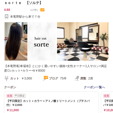
ｓｏｒｔｅ 【ソルテ】
4.88
（17件）
本竜野駅から車で７分
【本竜野/駐車場有】とにかく通いやすい価格×女性オーナー1人サロン×満足
度◎♪カット+カラー+tr￥8000
カット
￥3,000
ブログ
75件
席数
2席
クーポン
クーポン一覧へ
全員
平日限定
全員
【平日限定】カット＋カラー＋アミノ酸トリートメント（プチスパ
【平日
付）￥11000
パ￥100
￥11,000
￥10,0