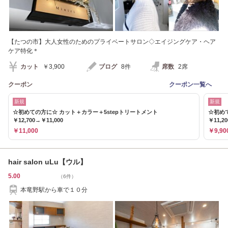
【たつの市】大人女性のためのプライベートサロン◇エイジングケア・ヘア
ケア特化＊
カット
￥3,900
ブログ
8件
席数
2席
クーポン
クーポン一覧へ
新規
新規
☆初めての方に☆ カット＋カラー＋5stepトリートメント
☆初め
￥12,700→￥11,000
￥11,2
￥11,000
￥9,90
hair salon uLu【ウル】
5.00
（6件）
本竜野駅から車で１０分