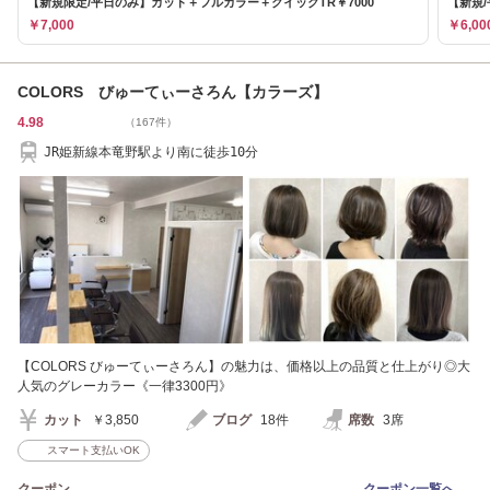
【新規限定/平日のみ】カット＋フルカラー＋クイックTR￥7000
【新規/
￥7,000
￥6,00
COLORS びゅーてぃーさろん【カラーズ】
4.98
（167件）
JR姫新線本竜野駅より南に徒歩10分
【COLORS びゅーてぃーさろん】の魅力は、価格以上の品質と仕上がり◎大
人気のグレーカラー《一律3300円》
カット
￥3,850
ブログ
18件
席数
3席
スマート支払いOK
クーポン
クーポン一覧へ