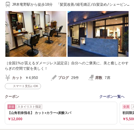
JR本竜野駅から徒歩10分 「髪質改善/縮毛矯正/白髪染め/シェービン
グ/たつの市」
［全国1%が貰えるダメージレス認定店］自分へのご褒美に、美と癒しとやす
らぎの空間で髪を美しく！
カット
￥4,950
ブログ
29件
席数
7席
スマート支払いOK
クーポン
クーポン一覧へ
新規
スタイリスト指定
全員
【山角初奈指名】 カット+カラー+炭酸スパ
初回限定
￥12,000
￥5,50