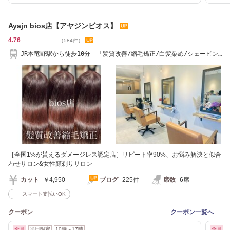
Ayajn bios店【アヤジンビオス】
4.76
（584件）
JR本竜野駅から徒歩10分 「髪質改善/縮毛矯正/白髪染め/シェービン
グ/たつの市」
［全国1%が貰えるダメージレス認定店］リピート率90%、お悩み解決と似合
わせサロン&女性顔剃りサロン
カット
￥4,950
ブログ
225件
席数
6席
スマート支払いOK
クーポン
クーポン一覧へ
全員
平日限定
10時～17時
全員