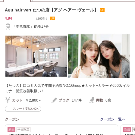
Agu hair vert たつの店【アグ ヘアー ヴェール】
4.84
（265件）
「本竜野駅」徒歩17分
【たつの】口コミ人気で年間予約数NO.1Group★カット+カラー￥6500♪イル
ミナ・髪質改善取扱い！
カット
￥2,800～
ブログ
147件
席数
6席
スマート支払いOK
クーポン
クーポン一覧へ
新規
平日限定
新規