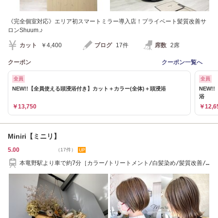
《完全個室対応》エリア初スマートミラー導入店！プライベート髪質改善サ
ロンShuum.♪
カット
￥4,400
ブログ
17件
席数
2席
クーポン
クーポン一覧へ
全員
全員
NEW!!【全員使える頭浸浴付き】カット＋カラー(全体)＋頭浸浴
NEW
浴
￥13,750
￥12,6
Miniri【ミニリ】
5.00
（17件）
本竜野駅より車で約7分［カラー/トリートメント/白髪染め/髪質改善/
たつの］