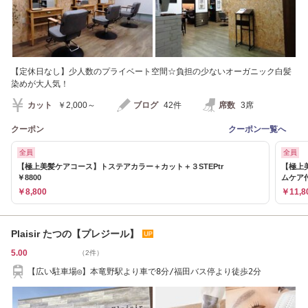
【定休日なし】少人数のプライベート空間☆負担の少ないオーガニック白髪
染めが大人気！
カット
￥2,000～
ブログ
42件
席数
3席
クーポン
クーポン一覧へ
全員
全員
【極上美髪ケアコース】トステアカラー＋カット＋３STEPtr
【極上
￥8800
ムケア
￥8,800
￥11,8
Plaisir たつの【プレジール】
5.00
（2件）
【広い駐車場◎】本竜野駅より車で8分/福田バス停より徒歩2分