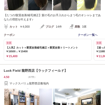
【たつの/髪質改善/縮毛矯正】髪の毛のお手入れからまつ毛のオシャレまであ
なたの理想を叶えます♪
カット
￥4,000
ブログ
14件
席数
3席
クーポン
クーポン一覧へ
全員
全員
【人気】カット＋髪質改善縮毛矯正＋髪質改善トリートメント
【迷っ
￥16500→￥15400
￥1188
￥15,400
￥11,0
Luck Field 龍野西店【ラックフィールド】
4.50
（67件）
マックスバリュ龍野西店敷地内