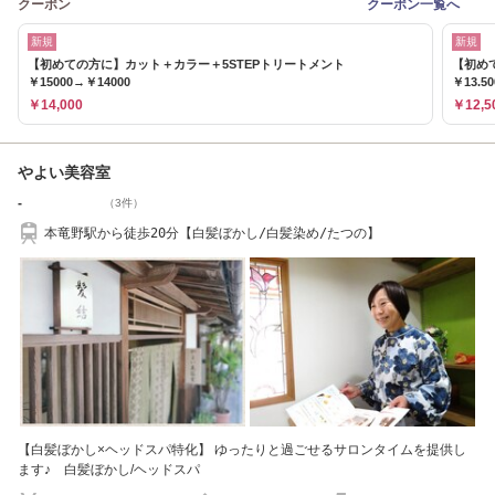
クーポン
クーポン一覧へ
新規
新規
【初めての方に】カット＋カラー＋5STEPトリートメント
【初め
￥15000→￥14000
￥13.5
￥14,000
￥12,5
やよい美容室
-
（3件）
本竜野駅から徒歩20分【白髪ぼかし/白髪染め/たつの】
【白髪ぼかし×ヘッドスパ特化】 ゆったりと過ごせるサロンタイムを提供し
ます♪ 白髪ぼかし/ヘッドスパ