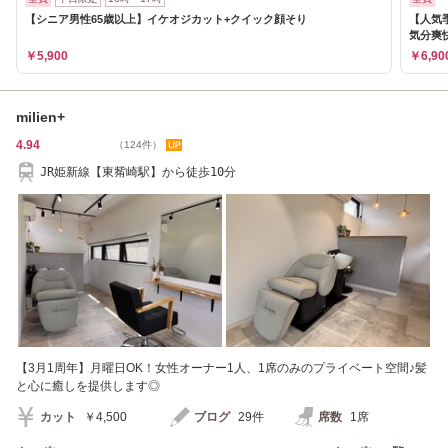
【シニア男性65歳以上】イケオジカット+クイック顔そり
【人気
気分爽
￥5,900
￥6,90
milien+
4.94
（124件）
JR姫新線【東觜崎駅】から徒歩10分
【3月1周年】月曜日OK！女性オーナー1人、1席のみのプライベート空間♪髪
と心に癒しを提供します◎
カット
￥4,500
ブログ
29件
席数
1席