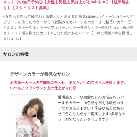
ネットでの当日予約◎【女性も男性も気分上がるhairを★】【駐車場あ
り】【スタイリスト募集】
○女性も男性も年齢問わず気兼ねなく通える新感覚salon○ハイトーンカラーなど
ブリーチを使ったカラーから白髪悩みをカバーするカラーまで幅広いカラー◯
イルミナカラーやN.カラーやフィオーレカラー多彩なカラー剤取り扱い○再現性
とトレンド感を抑えたカット○こなれ感のあるパーマ【一緒に素敵hairを目指し
ましょう♪】
サロンの特徴
デザインカラーが得意なサロン
お客様一人一人の雰囲気に合わせ、あなただけのスタイルを叶えます♪
いつもよりワンランク上の仕上がりに◎
透明感カラーや白髪などのお悩みをカバ
ーするカラー、血色感を与える暖色カラ
ーなどお任せ下さい！季節や気分にあわ
せて色んなお色をご提案します♪多彩なカ
ラー剤でなりたいを叶えます☆