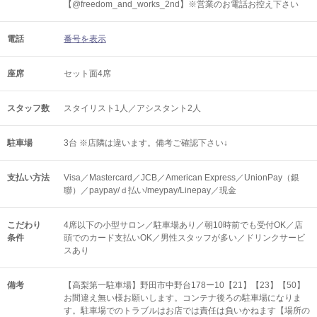
【@freedom_and_works_2nd】※営業のお電話お控え下さい
電話
番号を表示
座席
セット面4席
スタッフ数
スタイリスト1人／アシスタント2人
駐車場
3台 ※店隣は違います。備考ご確認下さい↓
支払い方法
Visa／Mastercard／JCB／American Express／UnionPay（銀
聯）／paypay/ｄ払い/meypay/Linepay／現金
こだわり
4席以下の小型サロン／駐車場あり／朝10時前でも受付OK／店
条件
頭でのカード支払いOK／男性スタッフが多い／ドリンクサービ
スあり
備考
【高梨第一駐車場】野田市中野台178ー10【21】【23】【50】
お間違え無い様お願いします。コンテナ後ろの駐車場になりま
す。駐車場でのトラブルはお店では責任は負いかねます【場所の