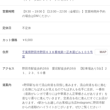
営業時間
【9:30 ～19:00 】【13:00～22:00（金曜日）】営業時間外予約
の場合はDMください
定休日
不定休
カット価格
￥6,000
住所
千葉県野田市野田６３８番地第一正木屋ビル１０５号
MAP
室
アクセス
野田市駅徒歩約16分 愛宕駅徒歩約16分 【駐車場あり3台】２
１、２３、５０番
道案内
○野田駅を出て流山街道を目指し進みます。流山街道を右に進む
と右側にちばぎんが見えるのでちばぎんを右手に左折。一番街
（道路がレンガで通りには中華屋さん正華楼さんがあります）を
道なり通りに進んでいきます。交差点を右に進んだすぐにお店が
あります。○駅からお越しのお客様は当店Instagramに野田市駅
からの道順のハイライトがございます。ぜひご覧ください！