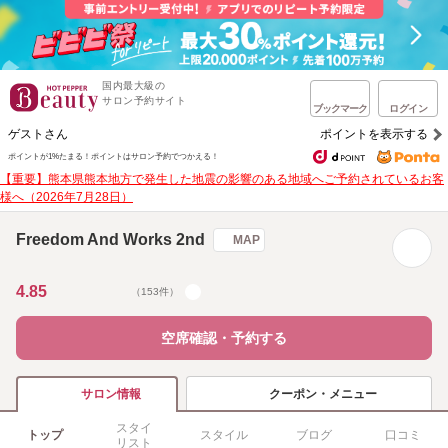
国内最大級の
サロン予約サイト
ブックマーク
ログイン
ゲストさん
ポイントを表示する
ポイントが1%たまる！
ポイントはサロン予約でつかえる！
【重要】熊本県熊本地方で発生した地震の影響のある地域へご予約されているお客
様へ（2026年7月28日）
Freedom And Works 2nd
MAP
4.85
（153件）
空席確認・予約する
クーポン・メニュー
サロン情報
スタイ
トップ
スタイル
ブログ
口コミ
リスト