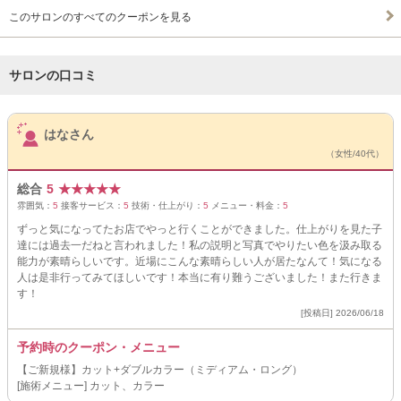
このサロンのすべてのクーポンを見る
サロンの口コミ
サロンPick Up
はなさん
（女性/40代）
総合
5
★
★
★
★
★
雰囲気：
5
接客サービス：
5
技術・仕上がり：
5
メニュー・料金：
5
ずっと気になってたお店でやっと行くことができました。仕上がりを見た子
達には過去一だねと言われました！私の説明と写真でやりたい色を汲み取る
能力が素晴らしいです。近場にこんな素晴らしい人が居たなんて！気になる
人は是非行ってみてほしいです！本当に有り難うございました！また行きま
す！
[投稿日] 2026/06/18
予約時のクーポン・メニュー
【ご新規様】カット+ダブルカラー（ミディアム・ロング）
[施術メニュー] カット、カラー