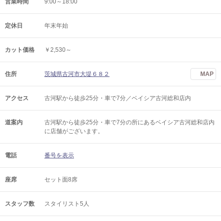
営業時間
9:00～18:00
定休日
年末年始
カット価格
￥2,530～
住所
茨城県古河市大堤６８２
MAP
アクセス
古河駅から徒歩25分・車で7分／ベイシア古河総和店内
道案内
古河駅から徒歩25分・車で7分の所にあるベイシア古河総和店内
に店舗がございます。
電話
番号を表示
座席
セット面8席
スタッフ数
スタイリスト5人