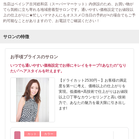
当店はベイシア古河総和店（スーパーマーケット）内併設のため、お買い物が
てら気軽に立ち寄れる地域密着型サロンです。通いやすい価格設定でお値段以
上の仕上がりに★忙しいママさんにもオススメ◎当日の予約が×の場合でもご予
約可能なことがありますので、お電話でご確認ください！
サロンの特徴
お手頃プライスのサロン
いつでも通いやすい価格設定でお得にキレイをキープ!!あなたの"なり
たい"ヘアスタイルを叶えます。
【ドライカット2530円～】お客様の満足
度を第一に考え、価格以上の仕上がりを
実現。低価格×高技術で仕上がりはお値段
以上◎丁寧なカウンセリングと高い技術
力で、あなたの魅力を最大限に引き出し
ます!
カット
カラー