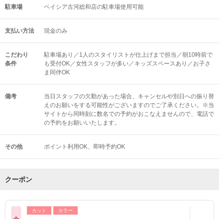
駐車場
ベイシア古河総和店の駐車場使用可能
支払い方法
現金のみ
こだわり
駐車場あり／1人のスタイリストが仕上げまで担当／朝10時前で
条件
も受付OK／女性スタッフが多い／キッズスペースあり／お子さ
ま同伴OK
備考
当日スタッフの欠勤があった場合、キャンセルや別日への振り替
えのお願いをする可能性がございますのでご了承ください。※当
サイトから同時刻に数名での予約がおこなえませんので、電話で
の予約をお願いいたします。
その他
ポイント利用OK
即時予約OK
クーポン
カット
カラー