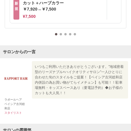
カット＋ハーブカラー
新
規
￥7,920→￥7,500
¥7,500
サロンからの一言
いつもご利用いただきありがとうございます。"地域密着
型のリーズナブル×ハイクオリティサロン″一人ひとりに
合わせた旬のスタイルをご提案！【ベイシア古河総和店
内併設の為お買い物がてらイメチェン】も可能！！駐車
場無料・キッズスペースあり（要電話予約）◆お子様の
カットも大人気！！
ラポールヘア
ベイシア古河総
和店
スタイリスト
サロンの雰囲気