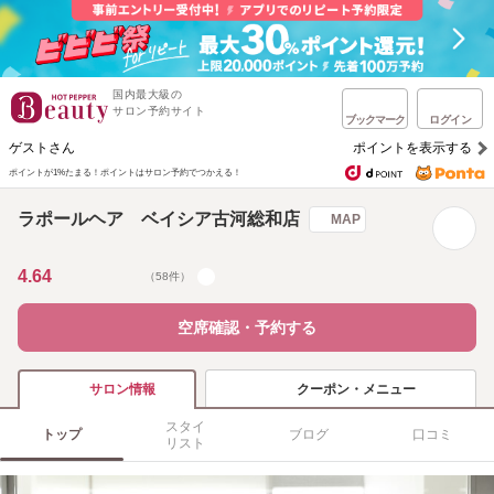
国内最大級の
サロン予約サイト
ブックマーク
ログイン
ゲストさん
ポイントを表示する
ポイントが1%たまる！
ポイントはサロン予約でつかえる！
ラポールヘア ベイシア古河総和店
MAP
4.64
（58件）
空席確認・予約する
クーポン・メニュー
サロン情報
スタイ
トップ
ブログ
口コミ
リスト