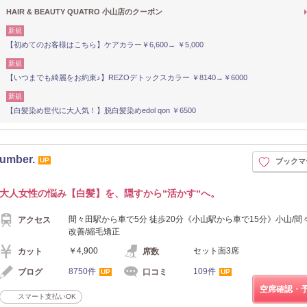
HAIR & BEAUTY QUATRO 小山店のクーポン
新規
【初めてのお客様はこちら】ケアカラー￥6,600→ ￥5,000
新規
【いつまでも綺麗をお約束♪】REZOデトックスカラー ￥8140→￥6000
新規
【白髪染め世代に大人気！】脱白髪染めedol qon ￥6500
ber.
UP
ブックマ
大人女性の悩み【白髪】を、隠すから“活かす“へ。
間々田駅から車で5分 徒歩20分《小山駅から車で15分》小山/間
アクセス
改善/縮毛矯正
￥4,900
セット面3席
カット
席数
8750件
109件
ブログ
口コミ
UP
UP
空席確認・
スマート支払いOK