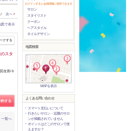
ログインすると会員情報に保存できます
サロン
ージ
次へ
スタイリスト
クーポン
地図で表示
ヘアスタイル
ネイルデザイン
ークする
地図検索
想のスタ
質改善/キ
MAPを表示
よくある問い合わせ
予約する
スマート支払いについて
行きたいサロン・近隣のサロ
一覧へ
ンが掲載されていません
ポイントはどこのサロンで使
えますか？