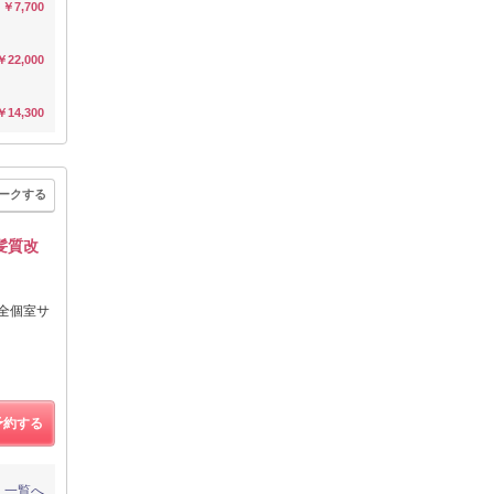
￥7,700
￥22,000
￥14,300
ークする
髪質改
完全個室サ
予約する
一覧へ