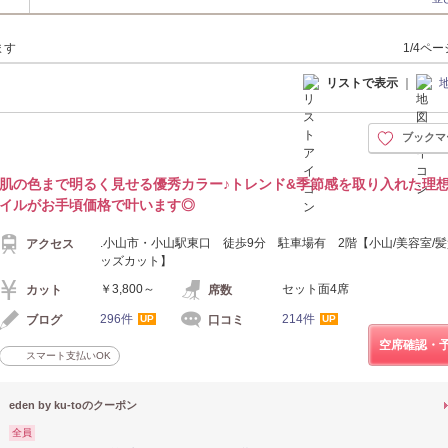
ます
1/4ペ
リストで表示
｜
ブックマ
肌の色まで明るく見せる優秀カラー♪トレンド&季節感を取り入れた理
イルがお手頃価格で叶います◎
.小山市・小山駅東口 徒歩9分 駐車場有 2階【小山/美容室/髪
アクセス
ッズカット】
￥3,800～
セット面4席
カット
席数
296件
214件
ブログ
口コミ
UP
UP
空席確認・
スマート支払いOK
eden by ku-toのクーポン
全員