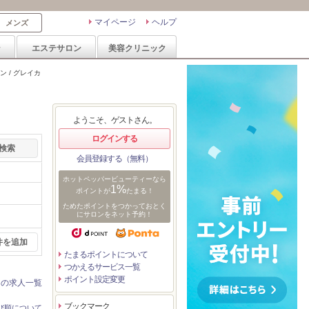
マイページ
ヘルプ
メンズ
ン
エステサロン
美容クリニック
 / グレイカ
ようこそ、ゲストさん。
ログインする
会員登録する（無料）
ホットペッパービューティーなら
1%
ポイントが
たまる！
ためたポイントをつかっておとく
にサロンをネット予約！
件を追加
たまるポイントについて
つかえるサービス一覧
ポイント設定変更
ンの求人一覧
ブックマーク
び順について