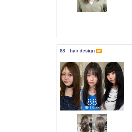
88 hair design
UP