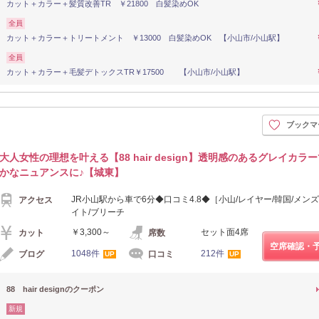
カット＋カラー＋髪質改善TR ￥21800 白髪染めOK
全員
カット＋カラー＋トリートメント ￥13000 白髪染めOK 【小山市/小山駅】
全員
カット＋カラー＋毛髪デトックスTR￥17500 【小山市/小山駅】
ブックマ
大人女性の理想を叶える【88 hair design】透明感のあるグレイカラ
かなニュアンスに♪【城東】
JR小山駅から車で6分◆口コミ4.8◆［小山/レイヤー/韓国/メンズ
アクセス
イト/ブリーチ
￥3,300～
セット面4席
カット
席数
空席確認・
1048件
212件
ブログ
口コミ
UP
UP
88 hair designのクーポン
新規