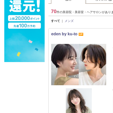
70
件の美容院・美容室・ヘアサロンがあり
すべて
｜
メンズ
eden by ku-to
UP