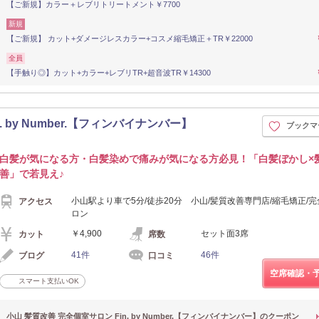
【ご新規】カラー＋レブリトリートメント￥7700
新規
【ご新規】 カット+ダメージレスカラー+コスメ縮毛矯正＋TR￥22000
全員
【手触り◎】カット+カラー+レブリTR+超音波TR￥14300
. by Number.【フィンバイナンバー】
ブックマ
白髪が気になる方・白髪染めで痛みが気になる方必見！「白髪ぼかし×
善」で若見え♪
小山駅より車で5分/徒歩20分 小山/髪質改善専門店/縮毛矯正/
アクセス
ロン
￥4,900
セット面3席
カット
席数
41件
46件
ブログ
口コミ
空席確認・
スマート支払いOK
小山 髪質改善 完全個室サロン Fin. by Number.【フィンバイナンバー】のクーポン