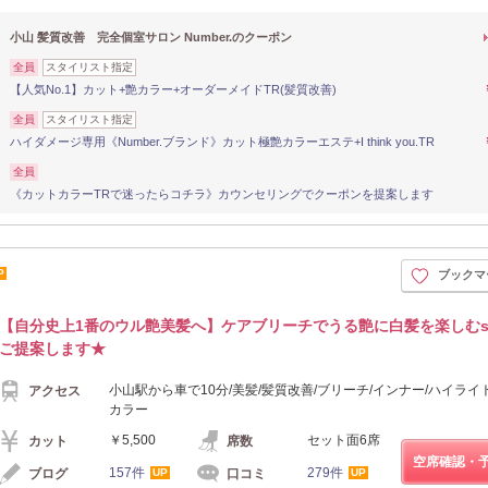
小山 髪質改善 完全個室サロン Number.のクーポン
全員
スタイリスト指定
【人気No.1】カット+艶カラー+オーダーメイドTR(髪質改善)
全員
スタイリスト指定
ハイダメージ専用《Number.ブランド》カット極艶カラーエステ+I think you.TR
全員
《カットカラーTRで迷ったらコチラ》カウンセリングでクーポンを提案します
P
ブックマ
【自分史上1番のウル艶美髪へ】ケアブリーチでうる艶に白髪を楽しむst
ご提案します★
小山駅から車で10分/美髪/髪質改善/ブリーチ/インナー/ハイライ
アクセス
カラー
￥5,500
セット面6席
カット
席数
空席確認・
157件
279件
ブログ
口コミ
UP
UP