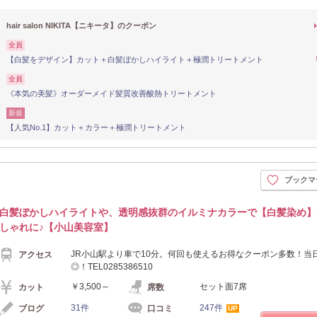
hair salon NIKITA【ニキータ】のクーポン
全員
【白髪をデザイン】カット＋白髪ぼかしハイライト＋極潤トリートメント
全員
《本気の美髪》オーダーメイド髪質改善酸熱トリートメント
新規
【人気No.1】カット＋カラー＋極潤トリートメント
ブックマ
白髪ぼかしハイライトや、透明感抜群のイルミナカラーで【白髪染め】
しゃれに♪【小山美容室】
JR小山駅より車で10分。何回も使えるお得なクーポン多数！当
アクセス
◎！TEL0285386510
￥3,500～
セット面7席
カット
席数
31件
247件
ブログ
口コミ
UP