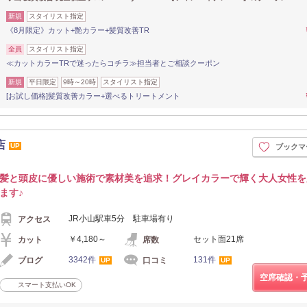
新規
スタイリスト指定
《8月限定》カット+艶カラー+髪質改善TR
全員
スタイリスト指定
≪カットカラーTRで迷ったらコチラ≫担当者とご相談クーポン
新規
平日限定
9時～20時
スタイリスト指定
[お試し価格]髪質改善カラー+選べるトリートメント
店
UP
ブックマ
髪と頭皮に優しい施術で素材美を追求！グレイカラーで輝く大人女性を
ます♪
JR小山駅車5分 駐車場有り
アクセス
￥4,180～
セット面21席
カット
席数
3342件
131件
ブログ
口コミ
UP
UP
空席確認・
スマート支払いOK