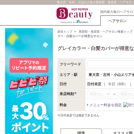
東大宮・古河・小山の人気の美容院・美容室・ヘアサロン/
国内最大級のヘアサロ
ヘアサロン
総合トップ
>
美容院・美容室・ヘアサロン検索トップ
ラー・白髪カバーが得意なサロン
グレイカラー・白髪カバーが得意な
フリーワード
エリア・駅
東大宮・古河・小山エリア
日付
日付未定
｜
今日（8/8）
｜
～
来店時刻
料金
メニュー料金を指定
※日付未定では指定できません
標準
オススメ順