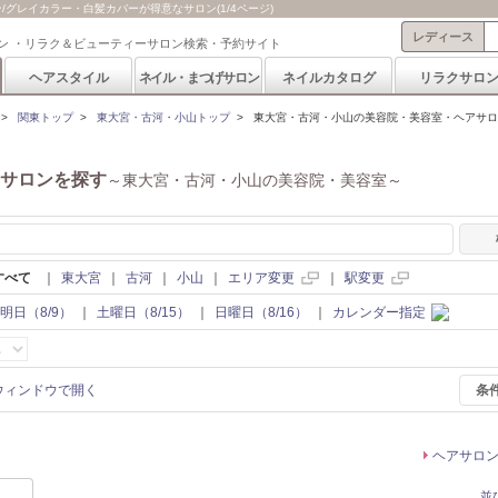
グレイカラー・白髪カバーが得意なサロン(1/4ページ)
レディース
ン ・リラク＆ビューティーサロン検索・予約サイト
ヘアスタイル
ネイル・まつげサロン
ネイルカタログ
リラクサロ
>
関東トップ
>
東大宮・古河・小山トップ
>
東大宮・古河・小山の美容院・美容室・ヘアサロン
サロンを探す
～東大宮・古河・小山の美容院・美容室～
すべて
｜
東大宮
｜
古河
｜
小山
｜
エリア変更
｜
駅変更
明日（8/9）
｜
土曜日（8/15）
｜
日曜日（8/16）
｜
カレンダー指定
条
ヘアサロ
並