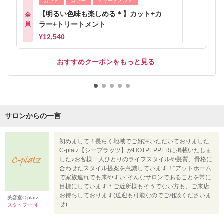
カット
カラー
トリートメント
【明るい色味も楽しめる＊】カット+カ
全
員
ラー+トリートメント
¥12,540
おすすめクーポンをもっと見る
サロンからの一言
初めまして！長らく地域でご好評いただいておりました
C-platz【シープラッツ】がHOTPEPPERに掲載いたしま
した♪お客様一人ひとりのライフスタイルや髪質、骨格に
合わせたスタイル提案を意識しています！“アットホーム
で家族連れでも来やすい”そんなサロンであることを常に
目標にしています＊ご近所様もそうでない方も、ご来店
お待ちしております(送迎も可能なのでご相談くださいま
美容室C-platz
せ)
スタッフ一同