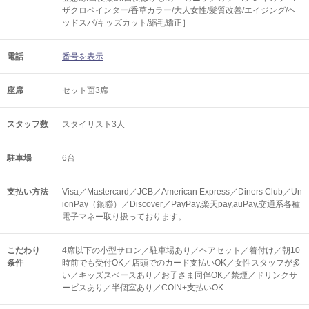
ザクロペインター/香草カラー/大人女性/髪質改善/エイジング/ヘ
ッドスパ/キッズカット/縮毛矯正］
電話
番号を表示
座席
セット面3席
スタッフ数
スタイリスト3人
駐車場
6台
支払い方法
Visa／Mastercard／JCB／American Express／Diners Club／Un
ionPay（銀聯）／Discover／PayPay,楽天pay,auPay,交通系各種
電子マネー取り扱っております。
こだわり
4席以下の小型サロン／駐車場あり／ヘアセット／着付け／朝10
条件
時前でも受付OK／店頭でのカード支払いOK／女性スタッフが多
い／キッズスペースあり／お子さま同伴OK／禁煙／ドリンクサ
ービスあり／半個室あり／COIN+支払いOK