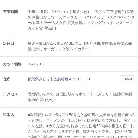
営業時間
9:00～19:00（18:00カット最終受付）［みどり市/笠懸町/白髪染
め/白髪ぼかし/オーガニックカラー/グレイカラー/ザクロペインタ
ー/香草カラー/大人女性/髪質改善/エイジング/ヘッドスパ/キッズ
カット/縮毛矯正］
定休日
毎週月曜日/第1火曜日/第3日曜日［みどり市/笠懸町/白髪染め/白
髪ぼかし/オーガニック/グレイカラー］
カット価格
￥4,070～
住所
群馬県みどり市笠懸町鹿４３９７－３
MAP
アクセス
岩宿駅から車で8分/国定駅から車で15分〈みどり市笠懸町/白髪
染め/白髪ぼかし〉
道案内
■岩宿駅から車で5分国道50号を笠懸町鹿の交差点を前橋方面へ3
分直進し、ラーメンの「れんげや」様を右に見て左折し、突き当
りを左折。■赤堀方面からお越しの方国道50号線を桐生方面「れ
んげや」様を左手に見て右折後、突き当りを左折。［みどり市/
笠懸町/白髪染め/白髪ぼかし/オーガニックカラー/グレイカラー/