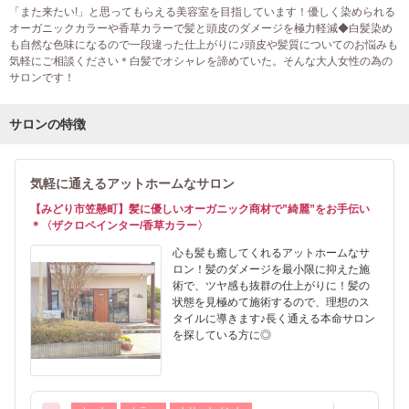
「また来たい!」と思ってもらえる美容室を目指しています！優しく染められる
オーガニックカラーや香草カラーで髪と頭皮のダメージを極力軽減◆白髪染め
も自然な色味になるので一段違った仕上がりに♪頭皮や髪質についてのお悩みも
気軽にご相談ください＊白髪でオシャレを諦めていた。そんな大人女性の為の
サロンです！
サロンの特徴
気軽に通えるアットホームなサロン
【みどり市笠懸町】髪に優しいオーガニック商材で”綺麗”をお手伝い
＊〈ザクロペインター/香草カラー〉
心も髪も癒してくれるアットホームなサ
ロン！髪のダメージを最小限に抑えた施
術で、ツヤ感も抜群の仕上がりに！髪の
状態を見極めて施術するので、理想のス
タイルに導きます♪長く通える本命サロン
を探している方に◎