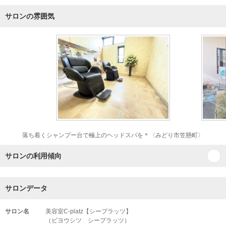
サロンの雰囲気
落ち着くシャンプー台で極上のヘッドスパを＊〈みどり市笠懸町〉
サロンの利用傾向
サロンデータ
サロン名
美容室C-platz【シープラッツ】
（ビヨウシツ シープラッツ）