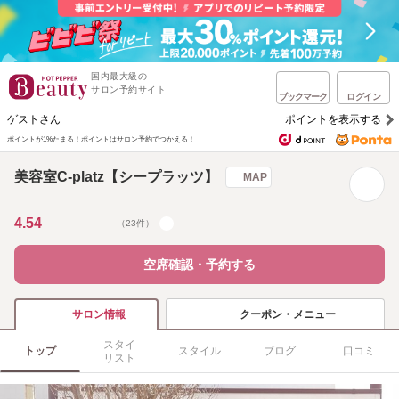
国内最大級の
サロン予約サイト
ブックマーク
ログイン
ゲストさん
ポイントを表示する
ポイントが1%たまる！
ポイントはサロン予約でつかえる！
美容室C-platz【シープラッツ】
MAP
4.54
（23件）
空席確認・予約する
クーポン・メニュー
サロン情報
スタイ
トップ
スタイル
ブログ
口コミ
リスト