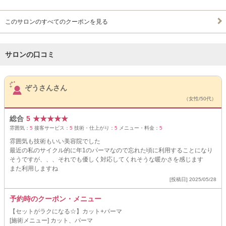
このサロンのすべてのクーポンを見る
サロンの口コミ
サロンPick Up
ぞうさんさん
（女性/50代）
総合
5
★
★
★
★
★
雰囲気：
5
接客サービス：
5
技術・仕上がり：
5
メニュー・料金：
5
雰囲気も技術もいい美容院でした
最近の私のサイクル的に年1のパーマなので忘れた頃に利用することになり
そうですが、、、それでも優しく対応してくれそうな暖かさを感じます
また利用しますね
[投稿日] 2025/05/28
予約時のクーポン・メニュー
【セットがラクになる☆】カット+パーマ
[施術メニュー] カット、パーマ