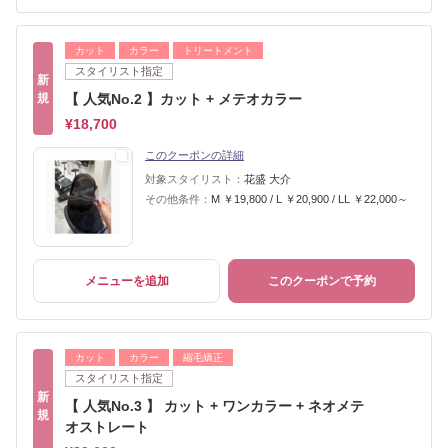
カット
カラー
トリートメント
スタイリスト指定
新
規
【 人気No.2 】カット + メテオカラー
¥18,700
このクーポンの詳細
対象スタイリスト：
花盛 大介
その他条件：
M ￥19,800 / L ￥20,900 / LL ￥22,000～
メニューを追加
このクーポンで予約
カット
カラー
縮毛矯正
スタイリスト指定
新
【 人気No.3 】 カット + ワンカラー + ネオメテ
規
オストレート