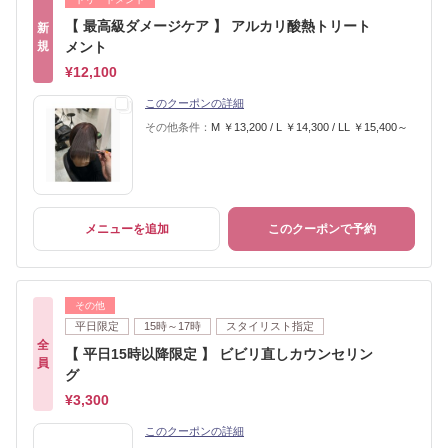
【 最高級ダメージケア 】 アルカリ酸熱トリート
新
規
メント
¥12,100
このクーポンの詳細
その他条件：
M ￥13,200 / L ￥14,300 / LL ￥15,400～
メニューを追加
このクーポンで予約
その他
平日限定
15時～17時
スタイリスト指定
全
【 平日15時以降限定 】 ビビリ直しカウンセリン
員
グ
¥3,300
このクーポンの詳細