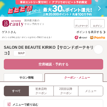
国内最大級の
サロン予約サイト
ブックマーク
ログイン
ゲストさん
ポイントを表示する
ポイントが1%たまる！
ポイントはサロン予約でつかえる！
SALON DE BEAUTE KIRIKO【サロンドボーテキリ
コ】
MAP
空席確認・予約する
サロン情報
クーポン・メニュー
初来店時
2回目以降
すべて
メニュー
クーポン
クーポン
メニューで絞り込む