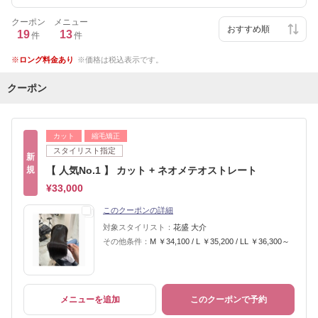
クーポン
メニュー
19
13
件
件
ロング料金あり
価格は税込表示です。
クーポン
カット
縮毛矯正
スタイリスト指定
新
規
【 人気No.1 】 カット + ネオメテオストレート
¥33,000
このクーポンの詳細
対象スタイリスト：
花盛 大介
その他条件：
M ￥34,100 / L ￥35,200 / LL ￥36,300～
メニューを追加
このクーポンで予約