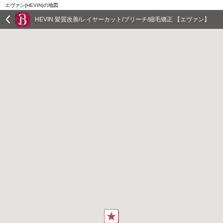
エヴァン(HEVIN)の地図
HEVIN 髪質改善/レイヤーカット/ブリーチ/縮毛矯正 【エヴァン】