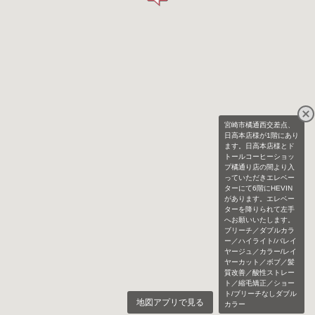
宮崎市橘通西交差点、
日高本店様が1階にあり
ます。日高本店様とド
トールコーヒーショッ
プ橘通り店の間より入
っていただきエレベー
ターにて6階にHEVIN
があります。エレベー
ターを降りられて左手
へお願いいたします。
ブリーチ／ダブルカラ
ー／ハイライト/バレイ
ヤージュ／カラー/レイ
ヤーカット／ボブ／髪
質改善／酸性ストレー
ト／縮毛矯正／ショー
ト/ブリーチなしダブル
地図アプリで見る
カラー