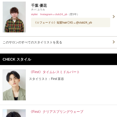
千葉 優花
チバ ユウカ
stylist Instagram→club24_yb
（歴3年）
《☆フェード☆》短髪hair◎IG→@club24_yb
このサロンのすべてのスタイリストを見る
CHECK スタイル
《First》タイムレスミドルパート
スタイリスト：First 富谷
《First》クリアスプリングウェーブ