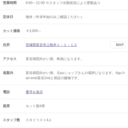
営業時間
9:00～21:00 ※スタッフ出勤状況により変動あり
定休日
無休（年末年始のみご確認ください）
カット価格
￥3,000～
住所
宮城県富谷市上桜木１－１－１２
MAP
アクセス
富谷病院向かい側、角地になります。
道案内
富谷病院向かい側、元auショップさんの場所になります。Agu h
air enel富谷2ndと併設の建物です。
電話
番号を表示
座席
セット面4席
スタッフ数
スタイリスト4人