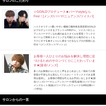
サロンのこだわり
☆GOALDプロデュース★パーマstyleなら
First！[メンズ/パーマ/ニュアンス/ツイスパ]
ハイクオリティ×通いやすい価格◎都内有名美容室GOALD
がプロデュースするブランド≪FIRST≫。ツイスパやニュ
アンスパーマでこなれ感のあるスタイルを実現！ワックス
やバームで簡単スタイリングも可能だから毎日のセットも
ラクにキマる★オシャレに差をつけるならプロの技術にお
任せ！(メンズカット/マッシュ)
お客様一人ひとりのお悩みを解決し理想に近
づけるためのサロンづくりにこだわっていま
す★[富谷/メンズ]
多くのお客様からいただく声をまとめました！初めての美
容室が不安な方も安心してください！リラックスできる環
境を提供し、お客様の理想を叶えるお手伝いをします★[富
谷/メンズ/パーマ/ニュアンスパーマ/眉毛/波巻/スパイラル/
メンズカット/垢抜け/ツーブロック/フェード/19時以降/パ
パ/学生]
サロンからの一言