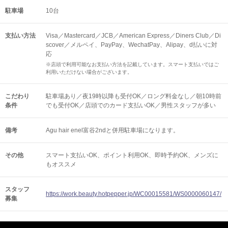
駐車場
10台
支払い方法
Visa／Mastercard／JCB／American Express／Diners Club／Di
scover／メルペイ、PayPay、WechatPay、Alipay、d払いに対
応
※店頭で利用可能なお支払い方法を記載しています。スマート支払いではご
利用いただけない場合がございます。
こだわり
駐車場あり／夜19時以降も受付OK／ロング料金なし／朝10時前
条件
でも受付OK／店頭でのカード支払いOK／男性スタッフが多い
備考
Agu hair enel富谷2ndと併用駐車場になります。
その他
スマート支払いOK
ポイント利用OK
即時予約OK
メンズに
もオススメ
スタッフ
https://work.beauty.hotpepper.jp/WC00015581/WS0000060147/
募集