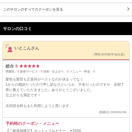
このサロンのすべてのクーポンを見る
サロンの口コミ
サロンPick Up
いとこんさん
（男性/30代前半/会社員）
総合
5
★
★
★
★
★
雰囲気：
5
接客サービス：
5
技術・仕上がり：
5
メニュー・料金：
5
髪色も髪型も正直何がベストなのか決まってなく
1からの相談だったので申し訳なさというか、不安だったのですが、全部丁
寧に教えていただきました。ありがとうございました。
仕上がりも満足です！
次回切る時もまた利用しようと思います。
[投稿日] 2026/02/08
予約時のクーポン・メニュー
【ご新規様限定】カット＋フルカラー ￥5500