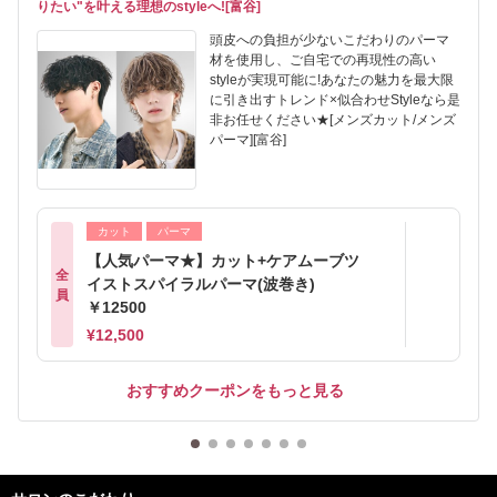
りたい"を叶える理想のstyleへ![富谷]
頭皮への負担が少ないこだわりのパーマ
材を使用し、ご自宅での再現性の高い
styleが実現可能に!あなたの魅力を最大限
に引き出すトレンド×似合わせStyleなら是
非お任せください★[メンズカット/メンズ
パーマ][富谷]
カット
パーマ
【人気パーマ★】カット+ケアムーブツ
全
イストスパイラルパーマ(波巻き)
員
￥12500
¥12,500
おすすめクーポンをもっと見る