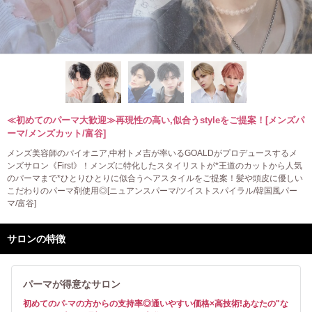
≪初めてのパーマ大歓迎≫再現性の高い,似合うstyleをご提案！[メンズパ
ーマ/メンズカット/富谷]
メンズ美容師のパイオニア,中村トメ吉が率いるGOALDがプロデュースするメ
ンズサロン《First》！メンズに特化したスタイリストが*王道のカットから人気
のパーマまで*ひとりひとりに似合うヘアスタイルをご提案！髪や頭皮に優しい
こだわりのパーマ剤使用◎[ニュアンスパーマ/ツイストスパイラル/韓国風パー
マ/富谷]
サロンの特徴
パーマが得意なサロン
初めてのパ-マの方からの支持率◎通いやすい価格×高技術!あなたの"な