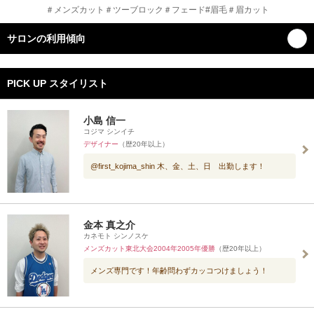
＃メンズカット＃ツーブロック＃フェード#眉毛＃眉カット
サロンの利用傾向
PICK UP スタイリスト
小島 信一
コジマ シンイチ
デザイナー
（歴20年以上）
@first_kojima_shin 木、金、土、日 出勤します！
金本 真之介
カネモト シンノスケ
メンズカット東北大会2004年2005年優勝
（歴20年以上）
メンズ専門です！年齢問わずカッコつけましょう！