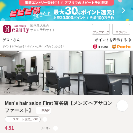
国内最大級の
サロン予約サイト
ブックマーク
ログイン
ゲストさん
ポイントを表示する
ポイントが1%たまる！
ポイントはサロン予約でつかえる！
Men's hair salon First 富谷店【メンズ ヘアサロン
ファースト】
MAP
スマート支払いOK
4.51
（63件）