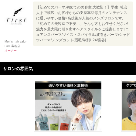
【初めてのパーマ,初めての美容室,大歓迎！】学生~社会
人まで幅広いお客様からの支持率◎毎月のメンテナンス
に通いやすい価格×高技術が人気のメンズサロンです。
「初めての美容室で不安…」そんな方もお任せください!
魅力を最大限に引き出すヘアスタイルをご提案します![ニ
ュアンスパーマ/ツイストスパイラル/波巻きパーマ/シャド
ウパーマ/メンズカット/眉毛/学割U24/富谷]
Men's hair salon
First 富谷店
オーナー
サロンの雰囲気