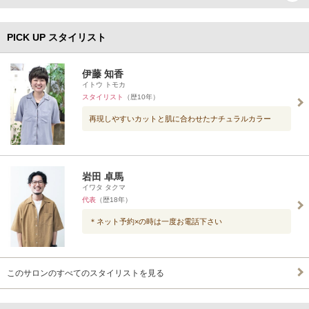
PICK UP スタイリスト
伊藤 知香
イトウ トモカ
スタイリスト
（歴10年）
再現しやすいカットと肌に合わせたナチュラルカラー
岩田 卓馬
イワタ タクマ
代表
（歴18年）
＊ネット予約×の時は一度お電話下さい
このサロンのすべてのスタイリストを見る