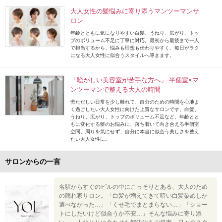
大人女性の髪悩みに寄り添うマンツーマンサ
ロン
年齢とともに気になりやすい白髪、うねり、広がり、トッ
プのボリューム不足に丁寧に対応。最初から最後まで一人
で担当するから、悩みも理想も伝わりやすく、毎日がラク
になる大人女性に似合うスタイルへ導きます。
「騒がしい美容室が苦手な方へ」 半個室×マ
ンツーマンで整える大人の時間
慌ただしい日常を少し離れて、自分のための時間を心地よ
く過ごしたい大人女性に向けた上質なサロンです。白髪、
うねり、広がり、トップのボリューム不足など、年齢とと
もに変化する髪のお悩みに、落ち着いて向き合える半個室
空間。周りを気にせず、自分に本当に似合う美しさを整え
たい大人女性に。
サロンからの一言
名駅からすぐのビルの中にこっそりとある、大人のため
の隠れ家サロン。「白髪が増えてきて暗い白髪染めしか
選べなかった…」「くせ毛でまとまらない…」「ショー
トにしたいけど似合うか不安…」そんな悩みに寄り添