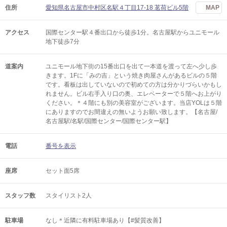
住所
愛知県名古屋市中村区名駅４丁目17-18 茗荷ビル5階
MAP
アクセス
国際センター駅４番出口から徒歩1分。名古屋駅からユニモール
地下徒歩7分
道案内
ユニモール地下街の15番出口を出て一本道を渡って左へ少し歩
きます。1Fに「みの吉」という焼き肉屋さんがあるビルの５階
です。看板は出していないので初めての方は分かりづらいかもし
れません。ビル右手入り口の奥、エレベーターで５階へお上がり
ください。＊４階にも別の美容室がございます。当店YOLは５階
にありますのでお間違えの無いようお願い致します。【名古屋/
名古屋駅/名駅/国際センター/国際センター駅】
電話
番号を表示
座席
セット面5席
スタッフ数
スタイリスト2人
駐車場
なし＊近隣に有料駐車場あり【#髪質改善】