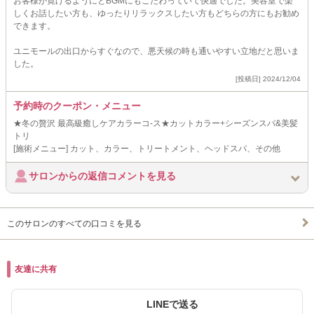
お客様が寛げるようにとBGMにもこだわっていて快適でした。美容室で楽
しくお話したい方も、ゆったりリラックスしたい方もどちらの方にもお勧め
できます。
ユニモールの出口からすぐなので、悪天候の時も通いやすい立地だと思いま
した。
[投稿日] 2024/12/04
予約時のクーポン・メニュー
★冬の贅沢 最高級癒しケアカラーコ-ス★カットカラー+シーズンスパ&美髪
トリ
[施術メニュー] カット、カラー、トリートメント、ヘッドスパ、その他
サロンからの返信コメントを見る
このサロンのすべての口コミを見る
友達に共有
LINEで送る