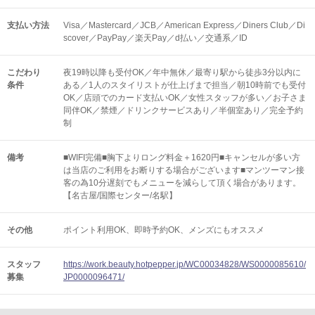
支払い方法
Visa／Mastercard／JCB／American Express／Diners Club／Di
scover／PayPay／楽天Pay／d払い／交通系／ID
こだわり
夜19時以降も受付OK／年中無休／最寄り駅から徒歩3分以内に
条件
ある／1人のスタイリストが仕上げまで担当／朝10時前でも受付
OK／店頭でのカード支払いOK／女性スタッフが多い／お子さま
同伴OK／禁煙／ドリンクサービスあり／半個室あり／完全予約
制
備考
■WIFI完備■胸下よりロング料金＋1620円■キャンセルが多い方
は当店のご利用をお断りする場合がございます■マンツーマン接
客の為10分遅刻でもメニューを減らして頂く場合があります。
【名古屋/国際センター/名駅】
その他
ポイント利用OK
即時予約OK
メンズにもオススメ
スタッフ
https://work.beauty.hotpepper.jp/WC00034828/WS0000085610/
募集
JP0000096471/