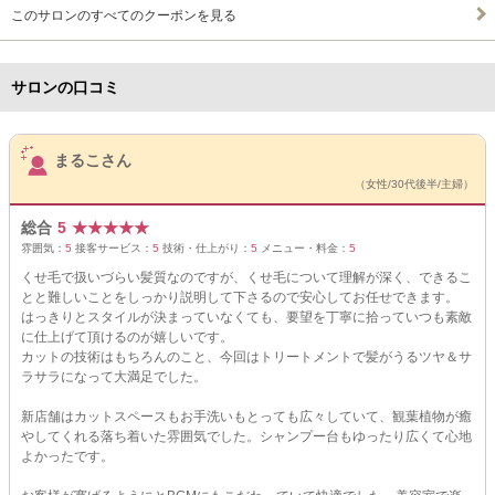
このサロンのすべてのクーポンを見る
サロンの口コミ
サロンPick Up
まるこさん
（女性/30代後半/主婦）
総合
5
★
★
★
★
★
雰囲気：
5
接客サービス：
5
技術・仕上がり：
5
メニュー・料金：
5
くせ毛で扱いづらい髪質なのですが、くせ毛について理解が深く、できるこ
とと難しいことをしっかり説明して下さるので安心してお任せできます。
はっきりとスタイルが決まっていなくても、要望を丁寧に拾っていつも素敵
に仕上げて頂けるのが嬉しいです。
カットの技術はもちろんのこと、今回はトリートメントで髪がうるツヤ＆サ
ラサラになって大満足でした。
新店舗はカットスペースもお手洗いもとっても広々していて、観葉植物が癒
やしてくれる落ち着いた雰囲気でした。シャンプー台もゆったり広くて心地
よかったです。