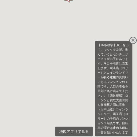
【JR板橋駅】東口を出
て、マックを左折。進
んでいくとセンチュリ
ー２１が右手にありま
す。そこを右折し直進
します。喫茶店（ロリ
ー）とコインランドリ
ーがある建物の真向い
にあるマンションの１
階です。入口の看板を
目印に奥に進んでくだ
さい。【西巣鴨駅】ロ
ーソンと買取大吉の間
を板橋駅方面に直進
（旧中山道）コインラ
ンドリー、喫茶店（ロ
リー）の手前のマンシ
ョン１階奥です。自転
車の場合は止める前に
地図アプリで見る
一言お願いいたします