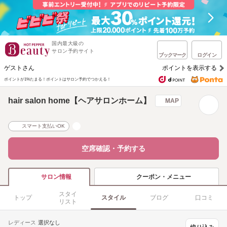
国内最大級の
サロン予約サイト
ブックマーク
ログイン
ゲストさん
ポイントを表示する
ポイントが1%たまる！
ポイントはサロン予約でつかえる！
hair salon home【ヘアサロンホーム】
MAP
スマート支払いOK
空席確認・予約する
クーポン・メニュー
サロン情報
スタイ
トップ
スタイル
ブログ
口コミ
リスト
レディース
選択なし