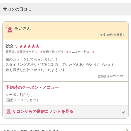
サロンの口コミ
サロンPick Up
あいさん
（女性/40代/会社員）
総合
5
★
★
★
★
★
雰囲気：
5
接客サービス：
5
技術・仕上がり：
5
メニュー・料金：
5
娘のカットをしてもらいました！
スタイリング方法など丁寧に対応していただきありがとうございます！
娘も満足した仕上がりだったようです
[投稿日] 2026/07/16
予約時のクーポン・メニュー
クーポン利用なし
[施術メニュー] カット
サロンからの返信コメントを見る