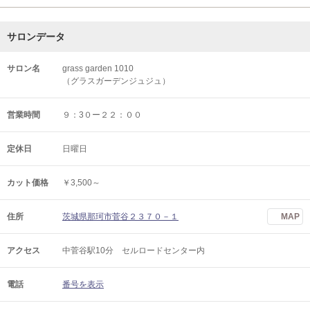
サロンデータ
サロン名
grass garden 1010
（グラスガーデンジュジュ）
営業時間
９：3０ー２２：００
定休日
日曜日
カット価格
￥3,500～
住所
茨城県那珂市菅谷２３７０－１
MAP
アクセス
中菅谷駅10分 セルロードセンター内
電話
番号を表示