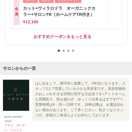
カット
カラー
トリートメント
カット+ヴィラロドラ オーガニックカ
全
員
ラー+サロンTR（ホームケアTR付き）
¥12,100
おすすめクーポンをもっと見る
サロンからの一言
はじめまして。那珂市に創業して、4年目になります。ス
タッフ3人で営業している小さな美容室です。美容室独特
のおしゃれすぎる空間が苦手な方必見です♪アットホーム
な雰囲気で、気を遣わず、ゆっくり出来るはずです(^^♪
営業時間は9：30～22時です。16時以降は、お電話出れ
ない場合があります。ご了承ください。気さくなスタッ
フが、皆様のご来店心よりお待ちしております。
grass garden
1010
グラス ガーデ
ン ジュジュ