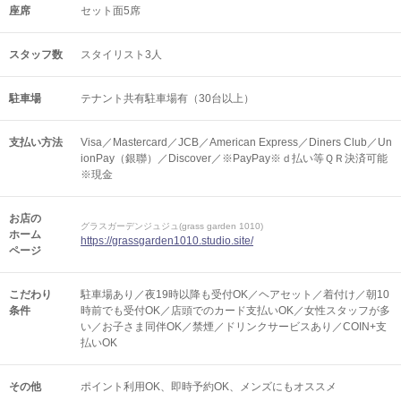
座席
セット面5席
スタッフ数
スタイリスト3人
駐車場
テナント共有駐車場有（30台以上）
支払い方法
Visa／Mastercard／JCB／American Express／Diners Club／Un
ionPay（銀聯）／Discover／※PayPay※ｄ払い等ＱＲ決済可能
※現金
お店の
グラスガーデンジュジュ(grass garden 1010)
ホーム
https://grassgarden1010.studio.site/
ページ
こだわり
駐車場あり／夜19時以降も受付OK／ヘアセット／着付け／朝10
条件
時前でも受付OK／店頭でのカード支払いOK／女性スタッフが多
い／お子さま同伴OK／禁煙／ドリンクサービスあり／COIN+支
払いOK
その他
ポイント利用OK
即時予約OK
メンズにもオススメ