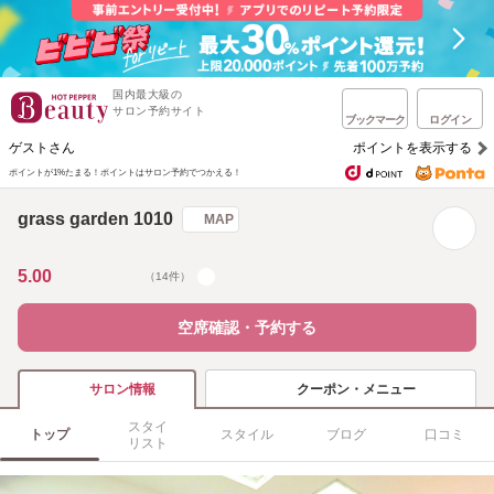
国内最大級の
サロン予約サイト
ブックマーク
ログイン
ゲストさん
ポイントを表示する
ポイントが1%たまる！
ポイントはサロン予約でつかえる！
grass garden 1010
MAP
5.00
（14件）
空席確認・予約する
クーポン・メニュー
サロン情報
スタイ
トップ
スタイル
ブログ
口コミ
リスト