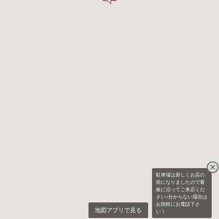
駐車場は新しくお店の
前になりましたので看
板に沿ってご来店くだ
さい♪分からない場合は
お気軽にお電話下さ
地図アプリで見る
い！