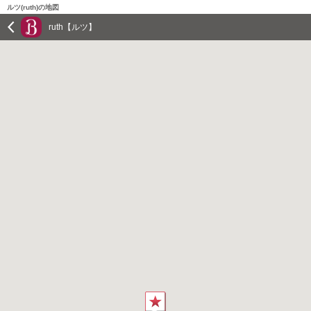
ルツ(ruth)の地図
ruth【ルツ】