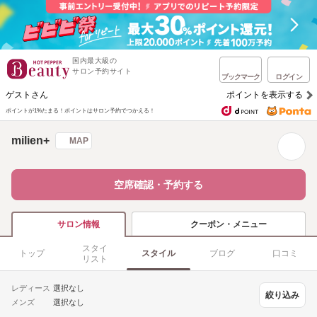
国内最大級の
サロン予約サイト
ブックマーク
ログイン
ゲストさん
ポイントを表示する
ポイントが1%たまる！
ポイントはサロン予約でつかえる！
milien+
MAP
空席確認・予約する
クーポン・メニュー
サロン情報
スタイ
トップ
スタイル
ブログ
口コミ
リスト
レディース
選択なし
絞り込み
メンズ
選択なし