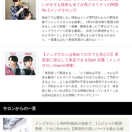
いやすさも技術も全てが高クオリティの関西
No.1メンズサロン◎
初めてでも緊張しない理由はメンズ専門店だから◎男性目
線でトレンドスタイルを提案し、1対1の担当制で髪質や好
みをしっかり把握！！画像・動画を使った丁寧なカウンセ
リングでイメージ共有を徹底し、自宅での再現性までしっ
かりサポートします◎ヘアも眉もまとめて任せられるか
ら、一度通えばもう美容室選びに迷わない！！
【メンズサロンは初めての方でも安心◎】美
容室に安心して来店できるQ&A 10選〔メンズ
サロン/men's/堺東〕
「美容室って緊張する…」「どう頼めば不安…」そんな不
安を解消！エルマークでは初めての方でも安心して予約で
きるように、よくある疑問や不安をQ&A形式でまとめまし
た！予約からオーダー方法、タイリングのコツまで、来店
前に知っていれば安心できる情報が詰まっています！これ
を読めばあなたもお気軽にサロンデビュー♪
サロンからの一言
メンズサロン L-MARK独自の技術で、1人ひとりの髪質・
骨格・クセに合わせた【再現性の高いパーマ＆曲がる縮