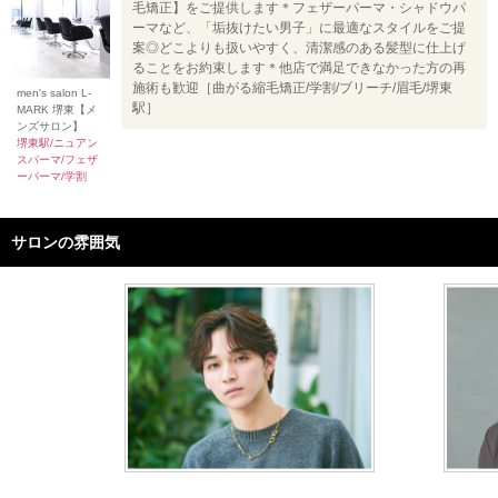
毛矯正】をご提供します＊フェザーパーマ・シャドウパ
ーマなど、「垢抜けたい男子」に最適なスタイルをご提
案◎どこよりも扱いやすく、清潔感のある髪型に仕上げ
ることをお約束します＊他店で満足できなかった方の再
施術も歓迎［曲がる縮毛矯正/学割/ブリーチ/眉毛/堺東
men's salon L-
駅］
MARK 堺東【メ
ンズサロン】
堺東駅/ニュアン
スパーマ/フェザ
ーパーマ/学割
サロンの雰囲気