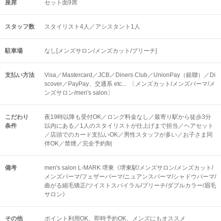
座席
セット面9席
スタッフ数
スタイリスト4人／アシスタント1人
駐車場
なし[メンズサロン/メンズカット/ブリーチ]
支払い方法
Visa／Mastercard／JCB／Diners Club／UnionPay（銀聯）／Di
scover／PayPay、交通系 etc... 〔メンズカット/メンズパーマ/メ
ンズサロン/men's salon〕
こだわり
夜19時以降も受付OK／ロング料金なし／最寄り駅から徒歩3分
条件
以内にある／1人のスタイリストが仕上げまで担当／ヘアセット
／店頭でのカード支払いOK／男性スタッフが多い／お子さま同
伴OK／禁煙／完全予約制
備考
men's salon L-MARK 堺東《堺東駅/メンズサロン/メンズカット/
メンズパーマ/フェザーパーマ/ニュアンスパーマ/シャドウパーマ/
曲がる縮毛矯正/ツイストスパイラル/ブリーチ/ダブルカラー/眉毛
サロン》
その他
ポイント利用OK
即時予約OK
メンズにもオススメ