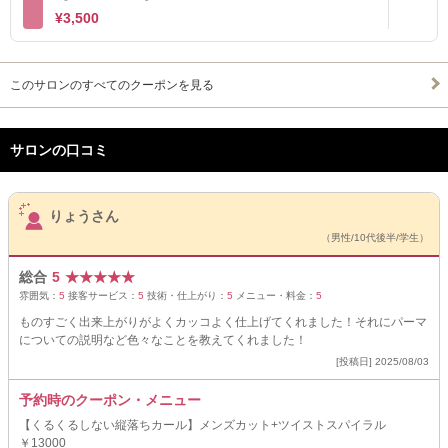
¥3,500
このサロンのすべてのクーポンを見る
サロンの口コミ
サロンPick Up
りょうさん
（男性/10代後半/学生）
総合
5
★
★
★
★
★
雰囲気：
5
接客サービス：
5
技術・仕上がり：
5
メニュー・料金：
5
ものすごく出来上がりがよくカッコよく仕上げてくれました！それにパーマ
についての説明など色々なことを教えてくれました！
[投稿日] 2025/08/03
予約時のクーポン・メニュー
【くるくるしない縦落ちカール】メンズカット+ツイストスパイラル
￥13000