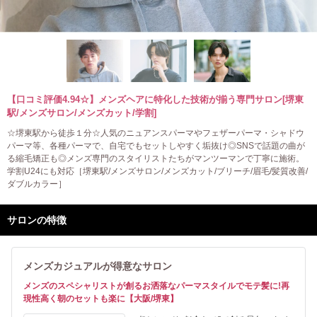
【口コミ評価4.94☆】メンズヘアに特化した技術が揃う専門サロン[堺東
駅/メンズサロン/メンズカット/学割]
☆堺東駅から徒歩１分☆人気のニュアンスパーマやフェザーパーマ・シャドウ
パーマ等、各種パーマで、自宅でもセットしやすく垢抜け◎SNSで話題の曲が
る縮毛矯正も◎メンズ専門のスタイリストたちがマンツーマンで丁寧に施術。
学割U24にも対応［堺東駅/メンズサロン/メンズカット/ブリーチ/眉毛/髪質改善/
ダブルカラー］
サロンの特徴
メンズカジュアルが得意なサロン
メンズのスペシャリストが創るお洒落なパーマスタイルでモテ髪に!再
現性高く朝のセットも楽に【大阪/堺東】