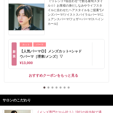
《“トレンド×似合わせ”で創る最旬スタイ
ル☆》お客様の身だしなみやライフスタ
イルに合わせたヘアスタイルをご提案*[メ
ンズパーマ/ツイストスパイラルパーマ/ニ
ュアンスパーマ/フェザーパーマ/スペイン
カール]
カット
パーマ
【人気パーマ◎】メンズカット+シャド
新
規
ウパーマ［堺東/メンズ］▽
¥13,000
おすすめクーポンをもっと見る
サロンのこだわり
《メンズ専門だから叶う》1対1の担当制で通