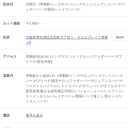
定休日
月曜日《堺東駅/メンズサロン/メンズカット/ニュアンスパーマ/フ
ェザーパーマ/眉毛/シャドウパーマ》
カット価格
￥2,900～
住所
大阪府堺市堺区北瓦町２丁目１－９エルプレイス堺東
MAP
３F
アクセス
堺東駅/徒歩1分 [メンズサロン/メンズカット/フェザーパーマ/ブ
リーチ/眉毛/学割]
道案内
堺東駅から徒歩1分《堺東駅/メンズサロン/メンズカット/メンズ
パーマ/ブリーチ/眉毛サロン/フェザーパーマ/ニュアンスパーマ/
ツイストスパイラル/シャドウパーマ/ダウンパーマ/ダブルカラー/
髪質改善/曲がる縮毛矯正/学割/スパイキーショート/ハイライト/
スペインカール/バレイヤージュ/韓国/パーマ落とし/眉カット/ツ
イストパーマ》
電話
番号を表示