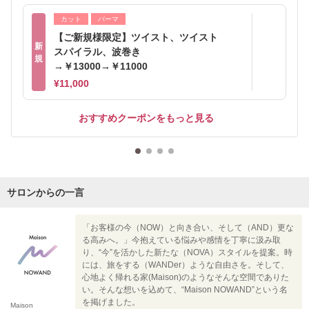
カット
パーマ
【ご新規様限定】ツイスト、ツイスト
新
スパイラル、波巻き
規
→￥13000→￥11000
¥11,000
おすすめクーポンをもっと見る
サロンからの一言
「お客様の今（NOW）と向き合い、そして（AND）更な
る高みへ。」今抱えている悩みや感情を丁寧に汲み取
り、“今”を活かした新たな（NOVA）スタイルを提案。時
には、旅をする（WANDer）ような自由さを。そして、
心地よく帰れる家(Maison)のようなそんな空間でありた
い。そんな想いを込めて、“Maison NOWAND”という名
を掲げました。
Maison