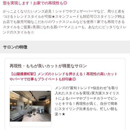
型を実現します！お家での再現性も◎
かっこよくなりたいメンズ必見！シャドウやフェザーパーマなど、周りと差を
つけるトレンドスタイルが可能★スキンフェードも対応可◎スタイリング時は
お店でも販売可能なこだわりのワックスジェルなどを使用！家でも再現できる
スタイルをご提案♪美眉になれる眉パーマメニューも。あなたにピッタリなトレ
ンドのスタイルを☆
サロンの特徴
再現性・もちが良いカットが得意なサロン
【山陽播磨町駅】メンズのトレンドを押さえる！再現性の高いカット
やパーマで仕事もプライベートも好印象◎
メンズの“最旬トレンド×似合わせ”を取り
入れたスタイルを実現♪実力派スタイリス
トによるパーマやブリーチカラーでビシ
ッとキマる！再現性が高く、自分で簡単
にスタイリング出来るから、忙しい朝も
楽々★