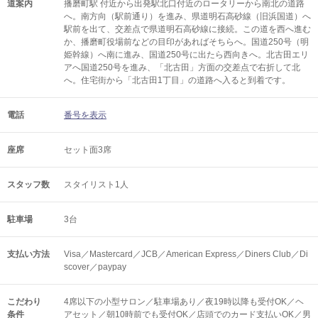
道案内
播磨町駅 付近から出発駅北口付近のロータリーから南北の道路
へ。南方向（駅前通り）を進み、県道明石高砂線（旧浜国道）へ
駅前を出て、交差点で県道明石高砂線に接続。この道を西へ進む
か、播磨町役場前などの目印があればそちらへ。国道250号（明
姫幹線）へ南に進み、国道250号に出たら西向きへ。北古田エリ
アへ国道250号を進み、「北古田」方面の交差点で右折して北
へ。住宅街から「北古田1丁目」の道路へ入ると到着です。
電話
番号を表示
座席
セット面3席
スタッフ数
スタイリスト1人
駐車場
3台
支払い方法
Visa／Mastercard／JCB／American Express／Diners Club／Di
scover／paypay
こだわり
4席以下の小型サロン／駐車場あり／夜19時以降も受付OK／ヘ
条件
アセット／朝10時前でも受付OK／店頭でのカード支払いOK／男