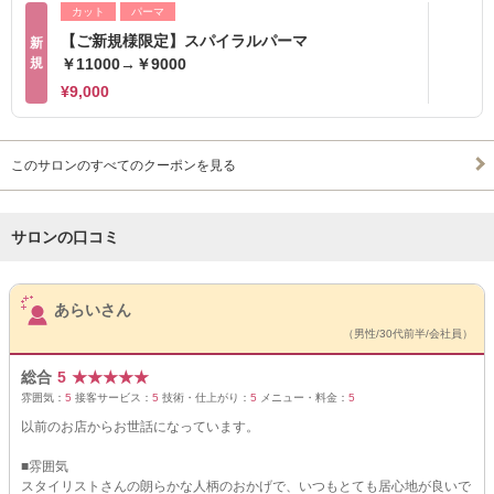
カット
パーマ
【ご新規様限定】スパイラルパーマ
新
規
￥11000→￥9000
¥9,000
このサロンのすべてのクーポンを見る
サロンの口コミ
サロンPick Up
あらいさん
（男性/30代前半/会社員）
総合
5
★
★
★
★
★
雰囲気：
5
接客サービス：
5
技術・仕上がり：
5
メニュー・料金：
5
以前のお店からお世話になっています。
■雰囲気
スタイリストさんの朗らかな人柄のおかげで、いつもとても居心地が良いで