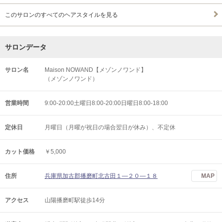
このサロンのすべてのヘアスタイルを見る
サロンデータ
サロン名
Maison NOWAND【メゾンノワンド】
（メゾンノワンド）
営業時間
9:00-20:00土曜日8:00-20:00日曜日8:00-18:00
定休日
月曜日（月曜が祝日の場合翌日が休み）、不定休
カット価格
￥5,000
住所
兵庫県加古郡播磨町北古田１―２０―１８
MAP
アクセス
山陽播磨町駅徒歩14分