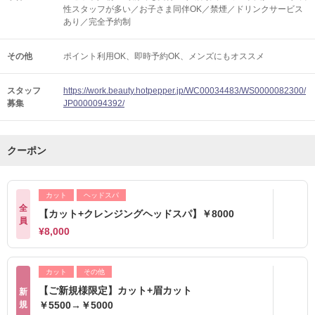
性スタッフが多い／お子さま同伴OK／禁煙／ドリンクサービス
あり／完全予約制
その他
ポイント利用OK
即時予約OK
メンズにもオススメ
スタッフ
https://work.beauty.hotpepper.jp/WC00034483/WS0000082300/
募集
JP0000094392/
クーポン
カット
ヘッドスパ
全
【カット+クレンジングヘッドスパ】￥8000
員
¥8,000
カット
その他
【ご新規様限定】カット+眉カット
新
規
￥5500→￥5000