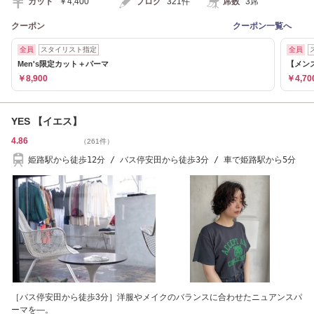
カット
￥4,400
ブログ
321件
席数
3席
クーポン
クーポン一覧へ
全員
スタイリスト指定
全員
Men's限定カット＋パーマ
【メン
￥8,900
￥4,70
YES 【イエス】
4.86
（261件）
姫路駅から徒歩12分 / バス停安田から徒歩3分 / 車で姫路駅から5分
［バス停安田から徒歩3分］洋服やメイクのバランスに合わせたニュアンスパ
ーマを―。