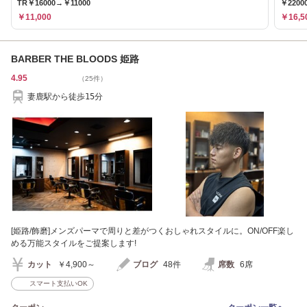
TR￥16000→￥11000
￥2200
￥11,000
￥16,5
BARBER THE BLOODS 姫路
4.95
（25件）
妻鹿駅から徒歩15分
[姫路/飾磨]メンズパーマで周りと差がつくおしゃれスタイルに。ON/OFF楽し
める万能スタイルをご提案します!
カット
￥4,900～
ブログ
48件
席数
6席
スマート支払いOK