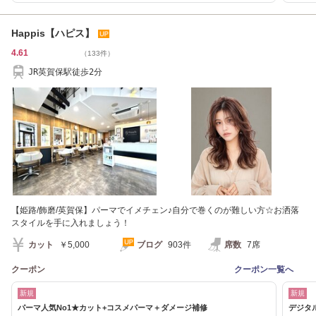
Happis【ハピス】
4.61
（133件）
JR英賀保駅徒歩2分
【姫路/飾磨/英賀保】パーマでイメチェン♪自分で巻くのが難しい方☆お洒落
スタイルを手に入れましょう！
カット
￥5,000
ブログ
903件
席数
7席
クーポン
クーポン一覧へ
新規
新規
パーマ人気No1★カット+コスメパーマ＋ダメージ補修
デジタ