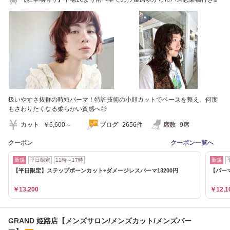
『構2丁目』で下車
扱いやすさ抜群の時短パーマ！特許技術の小顔カットでベースを整え、何度
もさわりたくなる柔らかい質感へ◎
カット
￥6,600～
ブログ
2656件
席数
9席
クーポン
クーポン一覧へ
新規
平日限定
11時～17時
新規
【平日限定】ステップボーンカット+ダメージレスパーマ13200円
【パー
￥13,200
￥12,1
GRAND 姫路店【メンズサロン/メンズカット/メンズパー