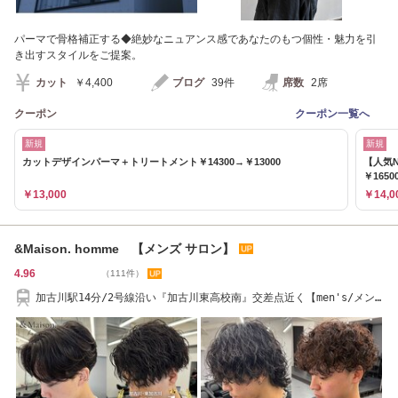
パーマで骨格補正する◆絶妙なニュアンス感であなたのもつ個性・魅力を引
き出すスタイルをご提案。
カット
￥4,400
ブログ
39件
席数
2席
クーポン
クーポン一覧へ
新規
新規
カットデザインパーマ＋トリートメント￥14300→￥13000
【人気
￥1650
￥13,000
￥14,0
&Maison. homme 【メンズ サロン】
4.96
（111件）
加古川駅14分/2号線沿い『加古川東高校南』交差点近く【men's/メン
ズ/メンズカット/】