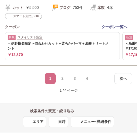
カット
￥5,500
ブログ
753件
席数
4席
スマート支払いOK
クーポン
クーポン一覧へ
新規
スタイリスト指定
新規
＜伊野指名限定＞似合わせカット＋柔らかパーマ＋炭酸トリートメ
＜糸乗
ント
￥1716
￥12,870
￥17,1
1
2
3
4
次へ
1 / 4ページ
検索条件の変更・絞り込み
エリア
日時
メニュー･詳細条件