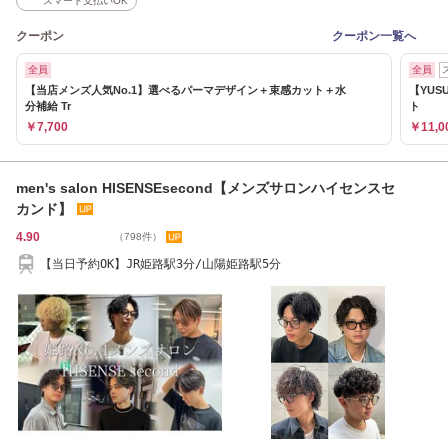
スマート支払いOK
クーポン
クーポン一覧へ
全員
全員
【当店メンズ人気No.1】選べるパーマデザイン＋束感カット＋水
【YUS
分補給 Tr
ト
￥7,700
￥11,0
men's salon HISENSEsecond【メンズサロンハイセンスセ
カンド】
4.90
（798件）
【当日予約OK】JR姫路駅3分/山陽姫路駅5分