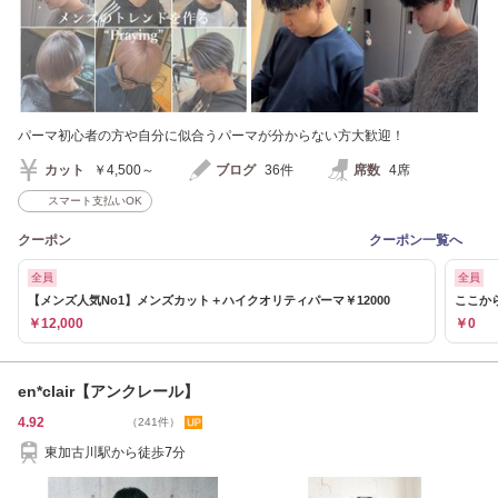
パーマ初心者の方や自分に似合うパーマが分からない方大歓迎！
カット
￥4,500～
ブログ
36件
席数
4席
スマート支払いOK
クーポン
クーポン一覧へ
全員
全員
【メンズ人気No1】メンズカット＋ハイクオリティパーマ￥12000
ここか
￥12,000
￥0
en*clair【アンクレール】
4.92
（241件）
東加古川駅から徒歩7分