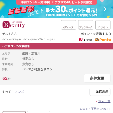
レディース
ブックマーク
ログイン
ゲストさん
ポイントを表示する
ポイントが1%たまる！
ポイントはサロン予約でつかえる！
ヘアサロンの検索結果
姫路・加古川
エリア
指定なし
日付
指定なし
来店時刻
パーマが得意なサロン
特集
62
条件変更
件
すべて
メンズ
地図表示
求人一覧
口コミ・平均点について