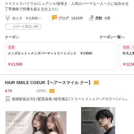
ツイストスパイラル/ニュアンス/波巻き…人気のパーマも一人一人に似合せる
丁寧施術で想像を超える仕上りに
カット
￥4,840～
ブログ
1828件
席数
6席
スマート支払いOK
クーポン
クーポン一覧へ
全員
全員
メンズカット＋メンズパーマ＋トリートメント ￥13500
今大人
￥13,500
￥12,5
HAIR SMILE COEUR【ヘアースマイル クー】
4.74
（285件）
姫路駅徒歩3分/髪質改善/縮毛矯正/トリートメント/ヘアカラー/メン
ズ/メンズパーマ