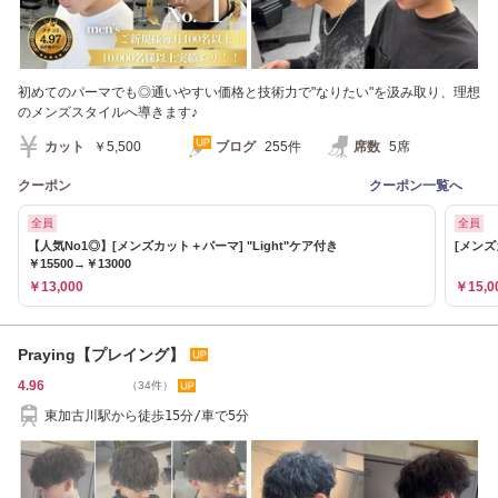
初めてのパーマでも◎通いやすい価格と技術力で"なりたい"を汲み取り、理想
のメンズスタイルへ導きます♪
カット
￥5,500
ブログ
255件
席数
5席
クーポン
クーポン一覧へ
全員
全員
【人気No1◎】[メンズカット＋パーマ] "Light"ケア付き
[メンズ
￥15500→￥13000
￥13,000
￥15,0
Praying【プレイング】
4.96
（34件）
東加古川駅から徒歩15分/車で5分