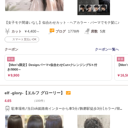
【女子モテ間違いなし】似合わせカット・ヘアカラー・パーマでモテ髪に♪
カット
￥4,400～
ブログ
1778件
席数
5席
スマート支払いOK
クーポン
クーポン一覧へ
新規
新規
【Men's限定】Designパーマ×似合わせCut×クレンジングSｈ付
【Men'
き/9900～
￥9,900
￥16,5
elf -glory-【エルフ グローリー】
4.65
（100件）
駐車場有/当日ok姫路南インターから車5分/飾磨駅徒歩3分[カラー/韓
国/シャドウパーマ]