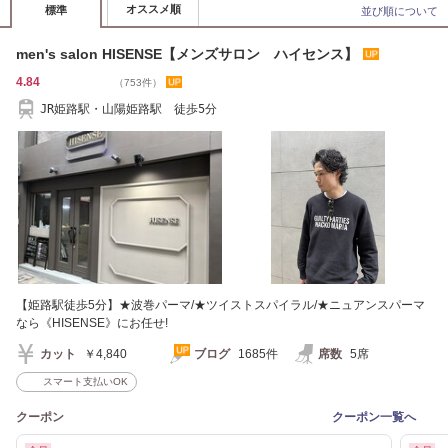
オススメ順
標準
並び順について
men's salon HISENSE【メンズサロン ハイセンス】
4.84
（753件）
JR姫路駅・山陽姫路駅 徒歩5分
【姫路駅徒歩5分】★波巻パーマ/★ツイストスパイラル/★ニュアンスパーマ
なら《HISENSE》にお任せ!
カット
￥4,840
ブログ
1685件
席数
5席
スマート支払いOK
クーポン
クーポン一覧へ