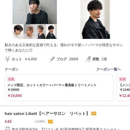
動きのある立体的な質感で叶える、憧れのモテ髪へ！パーマが得意なサロン
で輝くあなたに◎
カット
￥4,400
ブログ
288件
席数
2席
クーポン
クーポン一覧へ
全員
全員
メンズ限定、カット＋カラー＋パーマ＋最高級トリートメント
【メン
￥19000
￥1240
￥19,000
￥12,4
hair salon Libett【ヘアーサロン リベット】
4.82
（118件）
加古川駅徒歩5分 【口コミ☆4.9/高評価98％】髪質改善ストレート・カ