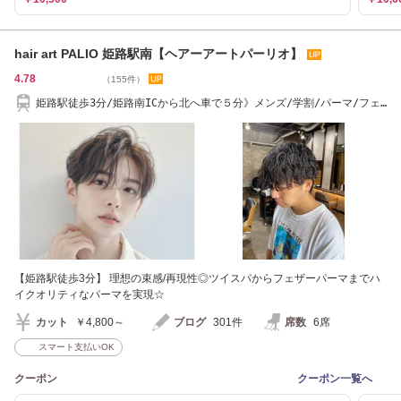
hair art PALIO 姫路駅南【ヘアーアートパーリオ】
4.78
（155件）
姫路駅徒歩3分/姫路南ICから北へ車で５分》メンズ/学割/パーマ/フェ
ザー/ニュアンス
【姫路駅徒歩3分】 理想の束感/再現性◎ツイスパからフェザーパーマまでハ
イクオリティなパーマを実現☆
カット
￥4,800～
ブログ
301件
席数
6席
スマート支払いOK
クーポン
クーポン一覧へ