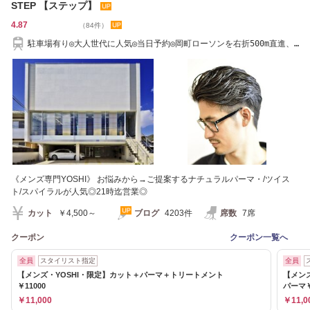
STEP 【ステップ】
4.87
（84件）
駐車場有り◎大人世代に人気◎当日予約◎岡町ローソンを右折500m直進、
左手。
《メンズ専門YOSHI》 お悩みから→ご提案するナチュラルパーマ・/ツイス
ト/スパイラルが人気◎21時迄営業◎
カット
￥4,500～
ブログ
4203件
席数
7席
クーポン
クーポン一覧へ
全員
スタイリスト指定
全員
【メンズ・YOSHI・限定】カット＋パーマ＋トリートメント
【メン
￥11000
パーマ￥
￥11,000
￥11,0