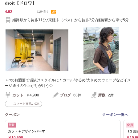
droit【ドロワ】
4.92
（164件）
姫路駅から徒歩11分/東延末（バス）から徒歩2分/姫路駅から車で5分
＋αのお洒落で垢抜けスタイルに＊カール/ゆるめ/大きめのウェーブなどイメ
ージ通りの仕上がりが叶う◇
カット
￥4,900
ブログ
68件
席数
2席
スマート支払いOK
クーポン
クーポン一覧へ
新規
全員
カット＋デザインパーマ
《２回
￥10,500
￥10,6