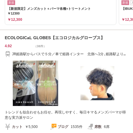
新規
新規
【新規限定】メンズカット＋パーマ各種+トリートメント
【IBU
￥12300
￥12,300
￥12,3
ECOLOGICaL GLOBES【エコロジカルグローブス】
4.92
（38件）
JR姫路駅からバスで５分／車で姫路インター 北側へ1分,姫路駅より南
へ5分
トレンドも似合わせもお任せ。再現しやすく、毎日キマるメンズパーマが得
意な実力派サロン
カット
￥5,500
ブログ
1535件
席数
6席