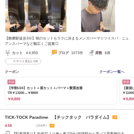
【飾磨駅徒歩3分】朝のセットもラクに決まるメンズパーマ☆ツイスパ・ニュ
アンスパーマなど幅広くご提案◎
カット
￥4,950
ブログ
1073件
席数
8席
スマート支払いOK
クーポン
クーポン一覧へ
新規
新規
【学割U24】カット＋眉カット＋パーマ＋髪質改善
【新規/
TR￥13200→￥8800
￥1100
￥8,800
￥9,90
TICK-TOCK Paradime 【チックタック パラダイム】
4.56
（224件）
【駐車場有り】中地ICより南へ車で5分/姫路駅から市バス思案橋行き