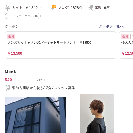
カット
￥4,840～
ブログ
1828件
席数
6席
スマート支払いOK
クーポン
クーポン一覧へ
全員
全員
メンズカット＋メンズパーマ＋トリートメント ￥13500
今大人
￥13,500
￥12,5
Monk
5.00
（96件）
東加古川駅から徒歩12分/スタッフ募集