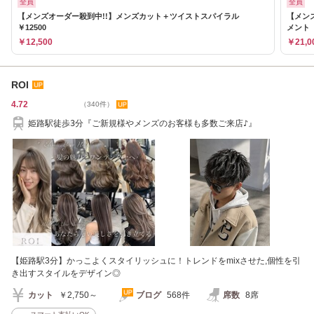
全員
全員
【メンズオーダー殺到中!!】メンズカット＋ツイストスパイラル
【メン
￥12500
メント
￥12,500
￥21,0
ROI
4.72
（340件）
姫路駅徒歩3分『ご新規様やメンズのお客様も多数ご来店♪』
【姫路駅3分】かっこよくスタイリッシュに！トレンドをmixさせた,個性を引
き出すスタイルをデザイン◎
カット
￥2,750～
ブログ
568件
席数
8席