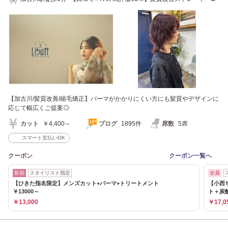
ラー[加古川]
【加古川/髪質改善/縮毛矯正】パーマがかかりにくい方にも髪質やデザインに
応じて幅広くご提案◎
カット
￥4,400～
ブログ
1895件
席数
5席
スマート支払いOK
クーポン
クーポン一覧へ
新規
スタイリスト指定
全員
【ひきた指名限定】メンズカット+パーマ+トリートメント
【小西
￥13000～
ト＋炭
￥13,000
￥17,0