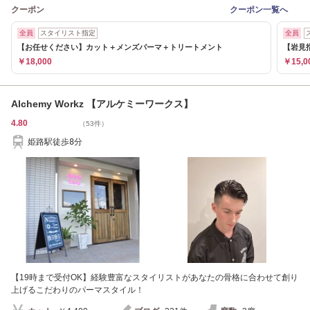
クーポン
クーポン一覧へ
全員
スタイリスト指定
全員
【お任せください】カット＋メンズパーマ＋トリートメント
【岩見
￥18,000
￥15,0
Alchemy Workz 【アルケミーワークス】
4.80
（53件）
姫路駅徒歩8分
【19時まで受付OK】経験豊富なスタイリストがあなたの骨格に合わせて創り
上げるこだわりのパーマスタイル！