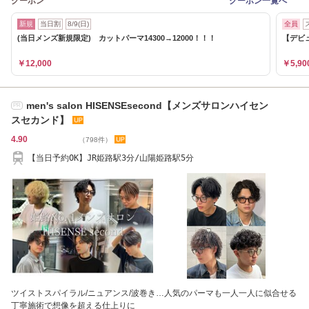
クーポン
クーポン一覧へ
新規
当日割
8/9(日)
全員
(当日メンズ新規限定) カットパーマ14300→12000！！！
【デビュ
￥12,000
￥5,90
men's salon HISENSEsecond【メンズサロンハイセン
PR
スセカンド】
4.90
（798件）
【当日予約OK】JR姫路駅3分/山陽姫路駅5分
ツイストスパイラル/ニュアンス/波巻き…人気のパーマも一人一人に似合せる
丁寧施術で想像を超える仕上りに