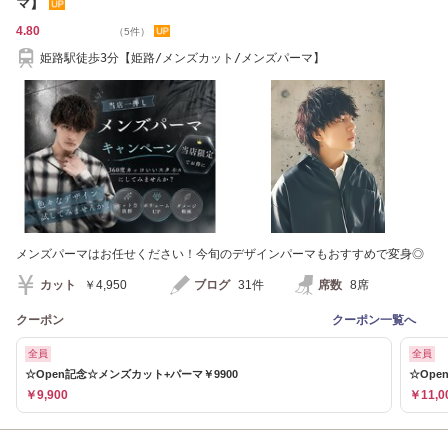
マ】
4.80
（5件）
姫路駅徒歩3分【姫路/メンズカット/メンズパーマ】
メンズパーマはお任せください！今旬のデザインパーマもおすすめで変身◎
カット
￥4,950
ブログ
31件
席数
8席
クーポン
クーポン一覧へ
全員
全員
☆Open記念☆メンズカット+パーマ￥9900
☆Ope
￥9,900
￥11,0