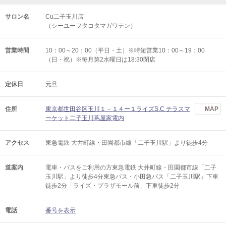
サロン名
Cu二子玉川店
（シーユーフタコタマガワテン）
営業時間
10：00～20：00（平日・土）※時短営業10：00～19：00
（日・祝）※毎月第2水曜日は18:30閉店
定休日
元旦
住所
東京都世田谷区玉川１－１４ー１ライズS.C テラスマ
MAP
ーケット二子玉川蔦屋家電内
アクセス
東急電鉄 大井町線・田園都市線「二子玉川駅」より徒歩4分
道案内
電車・バスをご利用の方東急電鉄 大井町線・田園都市線「二子
玉川駅」より徒歩4分東急バス・小田急バス「二子玉川駅」下車
徒歩2分「ライズ・プラザモール前」下車徒歩2分
電話
番号を表示