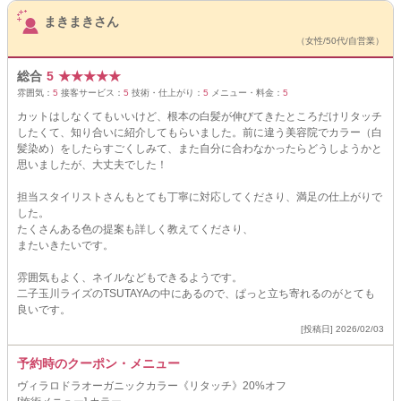
サロンPick Up
まきまきさん
（女性/50代/自営業）
総合
5
★
★
★
★
★
雰囲気：
5
接客サービス：
5
技術・仕上がり：
5
メニュー・料金：
5
カットはしなくてもいいけど、根本の白髪が伸びてきたところだけリタッチ
したくて、知り合いに紹介してもらいました。前に違う美容院でカラー（白
髪染め）をしたらすごくしみて、また自分に合わなかったらどうしようかと
思いましたが、大丈夫でした！
担当スタイリストさんもとても丁寧に対応してくださり、満足の仕上がりで
した。
たくさんある色の提案も詳しく教えてくださり、
またいきたいです。
雰囲気もよく、ネイルなどもできるようです。
二子玉川ライズのTSUTAYAの中にあるので、ぱっと立ち寄れるのがとても
良いです。
[投稿日] 2026/02/03
予約時のクーポン・メニュー
ヴィラロドラオーガニックカラー《リタッチ》20%オフ