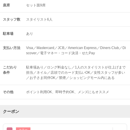
座席
セット面9席
スタッフ数
スタイリスト6人
駐車場
あり
支払い方法
Visa／Mastercard／JCB／American Express／Diners Club／Di
scover／電子マネー・コード決済・せたPay
こだわり
駐車場あり／ロング料金なし／1人のスタイリストが仕上げまで
条件
担当／ネイル／店頭でのカード支払いOK／女性スタッフが多い
／お子さま同伴OK／禁煙／ショッピングモール内にある
その他
ポイント利用OK
即時予約OK
メンズにもオススメ
クーポン
カラー