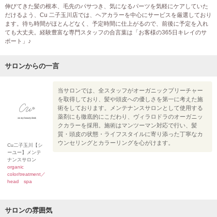
伸びてきた髪の根本、毛先のパサつき、気になるパーツを気軽にケアしていた
だけるよう、Cu 二子玉川店では、ヘアカラーを中心にサービスを厳選しており
ます。待ち時間がほとんどなく、予定時間に仕上がるので、前後に予定を入れ
ても大丈夫。経験豊富な専門スタッフの合言葉は「お客様の365日キレイのサ
ポート」♪
サロンからの一言
当サロンでは、全スタッフがオーガニックプリーチャー
を取得しており、髪や頭皮への優しさを第一に考えた施
術をしております。メンテナンスサロンとして使用する
薬剤にも徹底的にこだわり、ヴィラロドラのオーガニッ
クカラーを採用。施術はマンツーマン対応で行い、髪
質・頭皮の状態・ライフスタイルに寄り添った丁寧なカ
ウンセリングとカラーリングを心がけます。
Cu二子玉川【シ
ーユー】メンテ
ナンスサロン
organic
color/treatment／
head spa
サロンの雰囲気