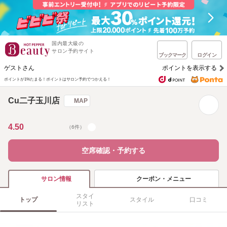
国内最大級の
サロン予約サイト
ブックマーク
ログイン
ゲストさん
ポイントを表示する
ポイントが1%たまる！
ポイントはサロン予約でつかえる！
Cu二子玉川店
MAP
4.50
（6件）
空席確認・予約する
クーポン・メニュー
サロン情報
スタイ
トップ
スタイル
口コミ
リスト