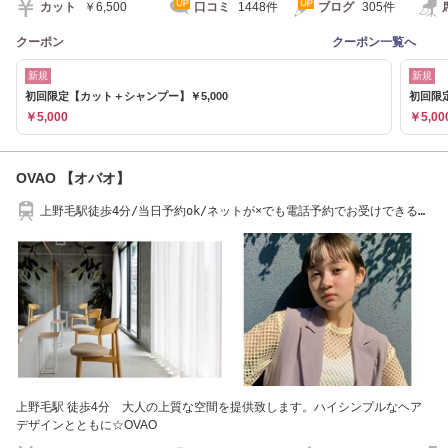
カット
￥6,500
口コミ
1448件
ブログ
305件
クーポン
クーポン一覧へ
新規
新規
初回限定【カット＋シャンプー】￥5,000
初回限定
￥5,000
￥5,00
OVAO 【オバオ】
上野毛駅徒歩4分/当日予約ok/ネットが×でも電話予約でお受けできる時
間もあります
上野毛駅 徒歩4分 大人の上質な空間を提供致します。ハイシンプルなヘア
デザインとともに☆OVAO