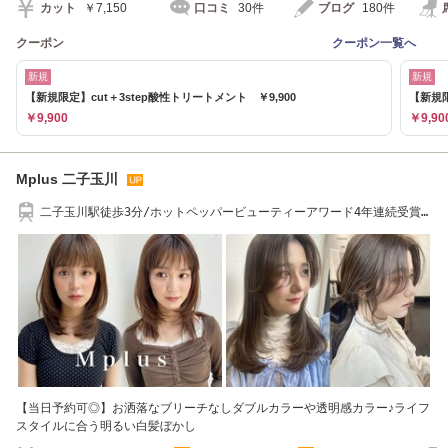
カット
￥7,150
口コミ
30件
ブログ
180件
クーポン
クーポン一覧へ
新規
新規
【新規限定】cut＋3step酸性トリートメント ￥9,900
【新規限
￥9,900
￥9,90
Mplus 二子玉川
二子玉川駅徒歩3分/ホットペッパービューティーアワード4年連続受賞
サロン![髪質改善]
【当日予約可◎】お洒落なブリーチなしダブルカラーや透明感カラー♪ライフ
スタイルに合う明るい白髪ぼかし