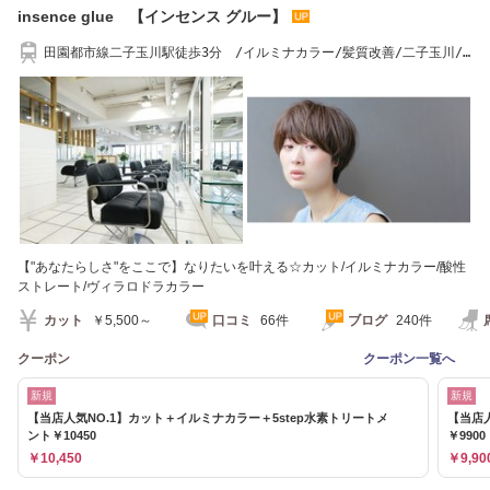
insence glue 【インセンス グルー】
田園都市線二子玉川駅徒歩3分 /イルミナカラー/髪質改善/二子玉川/
ヴィラロドラ
【"あなたらしさ"をここで】なりたいを叶える☆カット/イルミナカラー/酸性
ストレート/ヴィラロドラカラー
カット
￥5,500～
口コミ
66件
ブログ
240件
クーポン
クーポン一覧へ
新規
新規
【当店人気NO.1】カット＋イルミナカラー＋5step水素トリートメ
【当店人
ント￥10450
￥9900
￥10,450
￥9,90