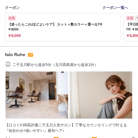
クーポン
クーポン一覧へ
全員
全員
【迷ったらこれ/ほどよいケア】 カット＋艶カラー＋選べるTR
【平日
￥8000
TR ￥8
￥8,000
￥8,80
falo Ruhe
二子玉川駅から徒歩5分（玉川高島屋から徒歩2分）
【口コミ4.88高評価二子玉川人気サロン】丁寧なカウンセリングで叶える
『似合わせ×扱いやすい』最旬ヘア♪