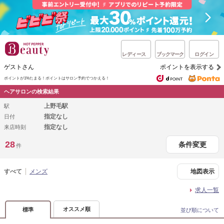
レディース
ブックマーク
ログイン
ゲストさん
ポイントを表示する
ポイントが1%たまる！
ポイントはサロン予約でつかえる！
ヘアサロンの検索結果
上野毛駅
駅
指定なし
日付
指定なし
来店時刻
28
条件変更
件
すべて
メンズ
地図表示
求人一覧
オススメ順
標準
並び順について