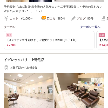
予約殺到*Aujua取扱*表参道の人気サロンが二子玉川1分に＊予約の取れない
注目の人気サロン* ［二子玉川］
カット
￥1,000～
口コミ
386件
ブログ
80件
クーポン
クーポン一覧へ
全員
新規
【メンテナンス*】顔まわり＋前髪カット￥2900 [二子玉川]
【人気n
￥2,900
￥14,9
イグレックパリ 上野毛店
上野毛駅から徒歩3分