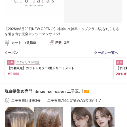
【2026年8月29日NEW OPEN◇】地域の支持率トップクラス!あなたらしさ
を引き出す完全マンツーマンサロン!
カット
￥5,500～
席数
3席
クーポン
クーポン一覧へ
新規
スタイリスト指定
新規
【指名限定】カット＋カラー+艶トリートメント
【平日
￥9,000
20％
脱白髪染め専門 litmus hair salon 二子玉川
二子玉川駅徒歩3分 二子玉川/脱白髪染め/白髪ぼかし/