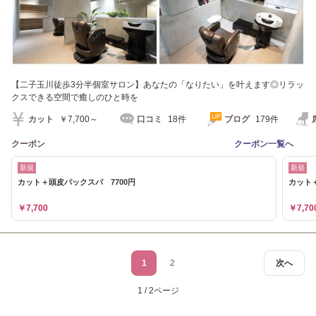
【二子玉川徒歩3分半個室サロン】あなたの「なりたい」を叶えます◎リラッ
クスできる空間で癒しのひと時を
カット
￥7,700～
口コミ
18件
ブログ
179件
クーポン
クーポン一覧へ
新規
新規
カット＋頭皮パックスパ 7700円
カット＋
￥7,700
￥7,70
1
2
次へ
1 / 2ページ