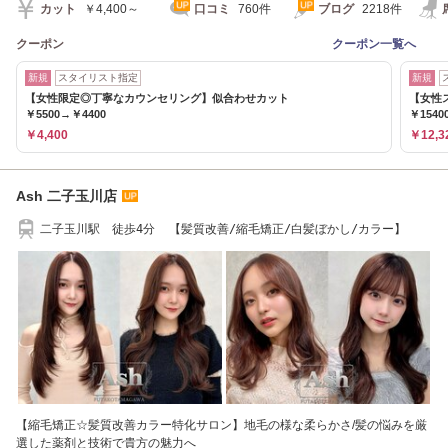
カット
￥4,400～
口コミ
760件
ブログ
2218件
クーポン
クーポン一覧へ
新規
スタイリスト指定
新規
【女性限定◎丁寧なカウンセリング】似合わせカット
【女性
￥5500→￥4400
￥1540
￥4,400
￥12,3
Ash 二子玉川店
二子玉川駅 徒歩4分 【髪質改善/縮毛矯正/白髪ぼかし/カラー】
【縮毛矯正☆髪質改善カラー特化サロン】地毛の様な柔らかさ/髪の悩みを厳
選した薬剤と技術で貴方の魅力へ