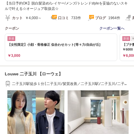
【当日予約OK】脱白髪染め/レイヤー/メンズ/トレンドstyleを妥協のないスキ
ルで叶える☆オージュア取扱店☆
カット
￥4,000～
口コミ
733件
ブログ
1964件
クーポン
クーポン一覧へ
新規
新規
【女性限定】小顔・骨格修正 似合わせカット[等々力/自由が丘]
【プチ
￥6000
￥3,000
￥6,00
Louwe 二子玉川 【ローウェ】
二子玉川駅徒歩１分[二子玉川/髪質改善／二子玉川駅/二子玉川/二子玉
川駅/二子玉川]