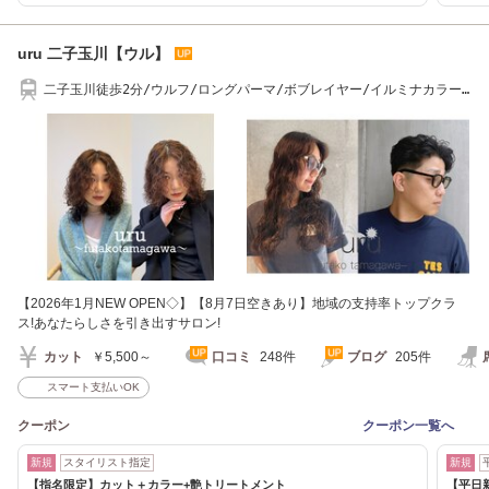
uru 二子玉川【ウル】
二子玉川徒歩2分/ウルフ/ロングパーマ/ボブレイヤー/イルミナカラー/
ボブ/ショート
【2026年1月NEW OPEN◇】【8月7日空きあり】地域の支持率トップクラ
ス!あなたらしさを引き出すサロン!
カット
￥5,500～
口コミ
248件
ブログ
205件
スマート支払いOK
クーポン
クーポン一覧へ
新規
スタイリスト指定
新規
【指名限定】カット＋カラー+艶トリートメント
【平日