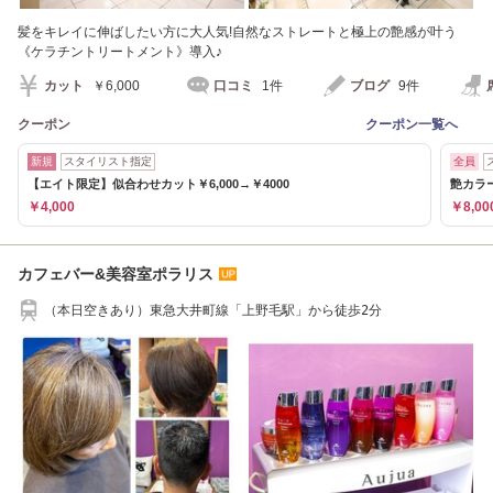
髪をキレイに伸ばしたい方に大人気!自然なストレートと極上の艶感が叶う
《ケラチントリートメント》導入♪
カット
￥6,000
口コミ
1件
ブログ
9件
クーポン
クーポン一覧へ
新規
スタイリスト指定
全員
【エイト限定】似合わせカット￥6,000→￥4000
艶カラ
￥4,000
￥8,00
カフェバー&美容室ポラリス
（本日空きあり）東急大井町線「上野毛駅」から徒歩2分