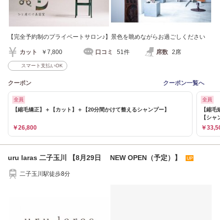
【完全予約制のプライベートサロン♪】景色を眺めながらお過ごしください
カット
￥7,800
口コミ
51件
席数
2席
スマート支払いOK
クーポン
クーポン一覧へ
全員
全員
【縮毛矯正】＋【カット】＋【20分間かけて整えるシャンプー】
【縮毛
【シャ
￥26,800
￥33,5
uru laras 二子玉川 【8月29日 NEW OPEN（予定）】
二子玉川駅徒歩8分