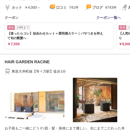
カット
￥4,000～
口コミ
741件
ブログ
4743件
クーポン
クーポン一覧へ
新規
18時まで
新規
【迷ったらコレ】似合わせカット＋透明感カラー｜パサつきを抑え
【人気N
て旬の艶髪へ
り
￥7,500
￥9,00
HAIR GARDEN RACINE
東急大井町線【等々力駅】徒歩1分
お子様もご一緒にどうぞ♪肌・髪・身体にまで優しい、水にまでこだわった本