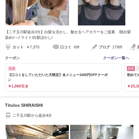
【二子玉川駅徒歩3分】白髪を活かし、魅せるヘアカラーをご提案 /脱白髪
染め/ハイライト/白髪ぼかし/
カット
￥7,370
口コミ
6件
ブログ
179件
クーポン
クーポン一覧へ
全員
新規
【口コミをしていただいた方限定】全メニュー1000円OFFクーポ
初めての
ン
￥1,000引き
￥25,3
Titulos SHIRAISHI
二子玉川駅から徒歩4分