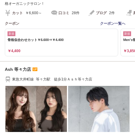
格オーガニックサロン！
カット
￥6,600～
口コミ
28件
ブログ
2件
クーポン
クーポン一覧へ
新規
新規
骨格似合わせカット￥6.600⇒￥4.400
Men'
￥4,400
￥3,85
Ash 等々力店
東急大井町線 等々力駅 徒歩1分Ａｓｈ等々力店