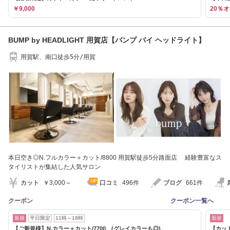
￥9,000
20％
BUMP by HEADLIGHT 用賀店【バンプ バイ ヘッドライト】
用賀駅、南口徒歩5分/用賀
本日空き◎N.フルカラー＋カット/8800 用賀駅徒歩5分路面店 経験豊富なス
タイリストが集結した人気サロン
カット
￥3,000～
口コミ
496件
ブログ
661件
クーポン
クーポン一覧へ
新規
平日限定
11時～18時
新規
【ご新規様】N.カラー＋カット/7700 (グレイカラーも◎)
【カッ