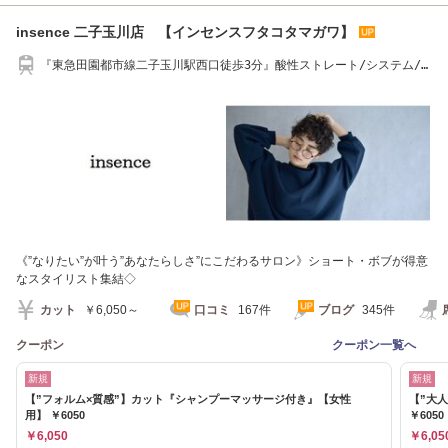
insence 二子玉川店 【インセンスフタコタマガワ】
『東急田園都市線二子玉川駅西口徒歩3分』酸性ストレート/システム/
髪質改善/ショート
《”なりたい”が叶う”あなたらしさ”にこだわるサロン》ショート・ボブが得意
なスタイリスト集結◇
カット
￥6,050～
口コミ
167件
ブログ
345件
クーポン
クーポン一覧へ
新規
新規
【”フォルム×質感”】カット『シャンプーマッサージ付き』【女性
【”大
用】 ￥6050
￥6050
￥6,050
￥6,05