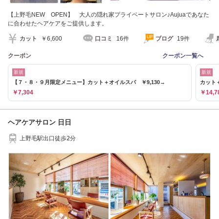
【上野毛NEW OPEN】 大人の隠れ家プライベートサロン♪Aujuaであなた
に合わせたヘアケアをご提供します。
カット
￥6,600
口コミ
16件
ブログ
19件
クーポン
クーポン一覧へ
新規
新規
【７・８・９月限定メニュー】カット＋オイルスパ ￥9,130→
カット
￥7,304
￥14,7
ヘアケアサロン 日日
上野毛駅出口徒歩2分