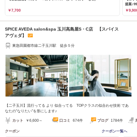
提案♪9
￥7,700
￥9,90
SPICE AVEDA salon&spa 玉川高島屋S・C店 【スパイス
アヴェダ】
東急田園都市線二子玉川駅 徒歩５分
【二子玉川】流行ってる より 似合ってる TOPクラスの似合わせ技術 であ
なたの”なりたい”を形にします♪
カット
￥6,600～
口コミ
674件
ブログ
1784件
クーポン
クーポン一覧へ