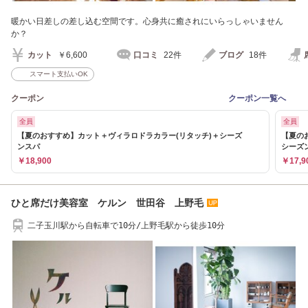
暖かい日差しの差し込む空間です。心身共に癒されにいらっしゃいません
か？
カット
￥6,600
口コミ
22件
ブログ
18件
スマート支払いOK
クーポン
クーポン一覧へ
全員
全員
【夏のおすすめ】カット＋ヴィラロドラカラー(リタッチ)＋シーズ
【夏の
ンスパ
シーズ
￥18,900
￥17,9
ひと席だけ美容室 ケルン 世田谷 上野毛
二子玉川駅から自転車で10分/上野毛駅から徒歩10分