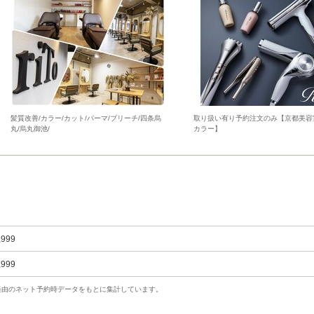
髪質改善/カラー/カット/パーマ/ブリーチ/四条烏
取り扱い有り予約注文のみ【京都美容
丸/烏丸御池/
カラー】
,999
,999
uty経由のネット予約時データをもとに集計しています。