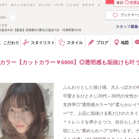
◯
空席
本日
カラー カミシツカイゼン カンコク パーマ シジョウ カラスマ メ
ブックマー
75件）
２２５
スタッフ募集
徒歩4分/【阪急】四条駅21番出口徒歩7分・河原町駅10分
こだわり
スタイリスト
スタイル
ブログ
地図
色カラー【カットカラー￥6900】◎透明感も垢抜けも叶
ふんわりとした抜け感、大人っぽさの
可愛さをひとさじ20代～30代の女性か
支持率◎"透明感カラー"や"柔らかレイ
ー"で、上品に垢抜ける私だけのスタイ
＊トレンドを押さえつつ、自分らしさ
切にした“褒められヘア”が叶います。