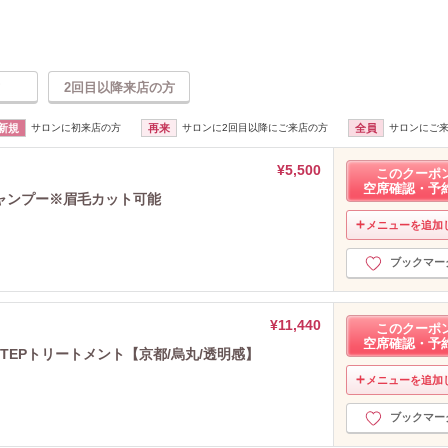
2回目以降来店の方
新規
サロンに初来店の方
再来
サロンに2回目以降にご来店の方
全員
サロンにご
¥5,500
このクーポ
空席確認・予
ャンプー※眉毛カット可能
メニューを追加
ブックマー
¥11,440
このクーポ
空席確認・予
1STEPトリートメント【京都/烏丸/透明感】
メニューを追加
ブックマー