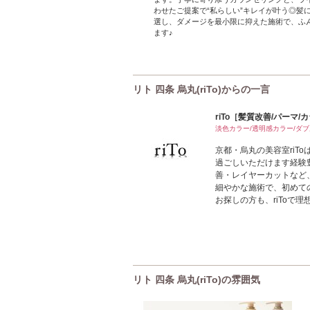
わせたご提案で“私らしい”キレイが叶う◎髪
選し、ダメージを最小限に抑えた施術で、ふ
ます♪
リト 四条 烏丸(riTo)からの一言
riTo［髪質改善/パーマ/
淡色カラー/透明感カラー/ダ
京都・烏丸の美容室riT
過ごしいただけます経験
善・レイヤーカットなど
細やかな施術で、初めて
お探しの方も、riToで
リト 四条 烏丸(riTo)の雰囲気