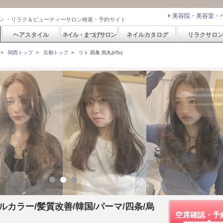
美容院・美容室・
ン ・リラク＆ビューティーサロン検索・予約サイト
ヘアスタイル
ネイル・まつげサロン
ネイルカタログ
リラクサロ
>
関西トップ
>
京都トップ
>
リト 四条 烏丸(riTo)
ダブルカラー/髪質改善/韓国/パーマ/四条/烏
空席確認・予