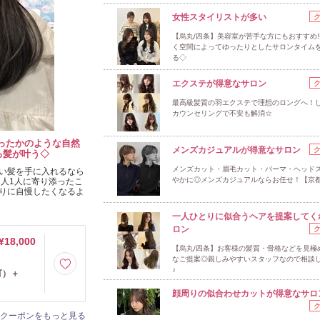
女性スタイリストが多い
【烏丸/四条】美容室が苦手な方にもおすすめ
く空間によってゆったりとしたサロンタイム
る◇
エクステが得意なサロン
最高級髪質の羽エクステで理想のロングへ！
カウンセリングで不安も解消☆
ったかのような自然
艶髪へ！ヘアケアカ
メンズカジュアルが得意なサロン
る髪が叶う◇
紹介♪
メンズカット・眉毛カット・パーマ・ヘッド
い髪を手に入れるなら
したヘアケアカウンセ
やかに◎メンズカジュアルならお任せ！【京都
1人1人に寄り添ったこ
商品を見つけます◎フ
りに自慢したくなるよ
想の美髪へ。綺麗を継
一人ひとりに似合うヘアを提案してく
ロン
¥18,000
¥14,000
【烏丸/四条】お客様の髪質・骨格などを見極
なご提案◎親しみやすいスタッフなので相談
♪
可）＋
ラー+似合
顔周りの似合わせカットが得意なサロ
クーポンをもっと見る
クーポンをもっと見る