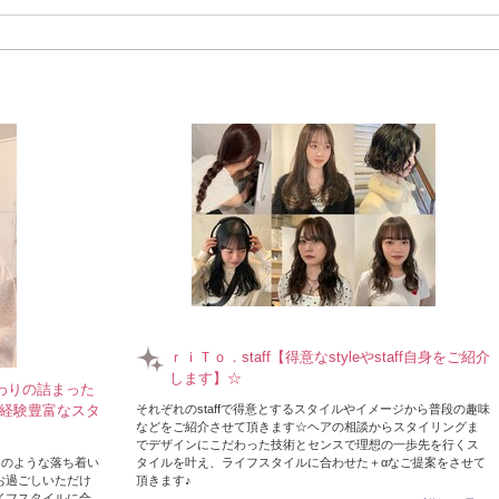
【烏丸/四条】親しみやすいスタッフが丁寧に
リング！コンプレックスを解消するスタイル
◇
ｒｉＴｏ．staff【得意なstyleやstaff自身をご紹介
します】☆
だわりの詰まった
経験豊富なスタ
それぞれのstaffで得意とするスタイルやイメージから普段の趣味
などをご紹介させて頂きます☆ヘアの相談からスタイリングま
でデザインにこだわった技術とセンスで理想の一歩先を行くス
ェのような落ち着い
タイルを叶え、ライフスタイルに合わせた＋αなご提案をさせて
お過ごしいただけ
頂きます♪
イフスタイルに合