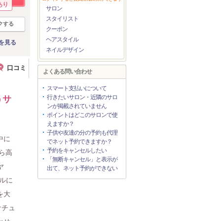
あり
サロン
スタイリスト
クする
クーポン
ヘアスタイル
を見る
ネイルデザイン
口コミ
よくある問い合わせ
スマート支払いについて
行きたいサロン・近隣のサロ
うサ
ンが掲載されていません
ポイントはどこのサロンで使
えますか？
子供や友達の分の予約も代理
中に
でネット予約できますか？
予約をキャンセルしたい
ら高
「無断キャンセル」と表示が
ヤ
出て、ネット予約ができない
ルに
を大
ナチュ