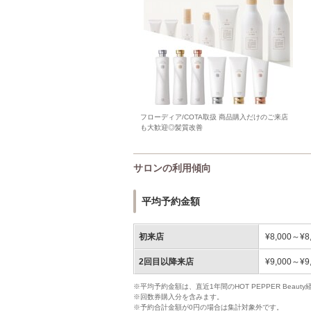
フローディア/COTA取扱 商品購入だけのご来店
も大歓迎◎髪質改善
サロンの利用傾向
平均予約金額
初来店
¥8,000～¥8
2回目以降来店
¥9,000～¥9
※平均予約金額は、直近1年間のHOT PEPPER Bea
※回数券購入分を含みます。
※予約合計金額が0円の場合は集計対象外です。