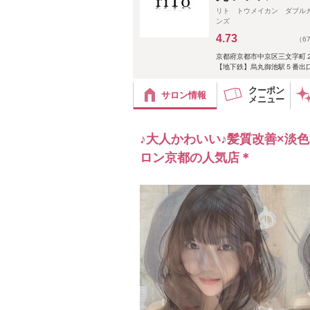
リト トウメイカン ダブル
ンズ
4.73
（6
京都府京都市中京区三文字町
【地下鉄】烏丸御池駅５番出口
クーポン
サロン情報
メニュー
♪大人かわいい♪髪質改善×淡
ロン京都の人気店＊