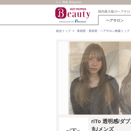
リト 四条 烏丸(riTo)
国内最大級のヘアサロ
ヘアサロン
総合トップ
>
美容院・美容室・ヘアサロン検索トップ
riTo 透明感/
丸/メンズ