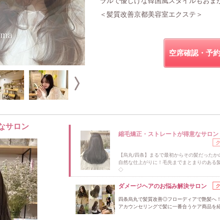
ラルで優しげな韓国風スタイルもおま
＜髪質改善京都美容室エクステ＞
空席確認・予
なサロン
ロン
縮毛矯正・ストレートが得意なサロン
【烏丸/四条】まるで最初からその髪だったか
自然な仕上がりに！毛先までまとまりのある
◇
ダメージヘアのお悩み解決サロン
四条烏丸で髪質改善◎フローディアで艶髪へ
アカウンセリングで髪に一番合うケア商品を紹