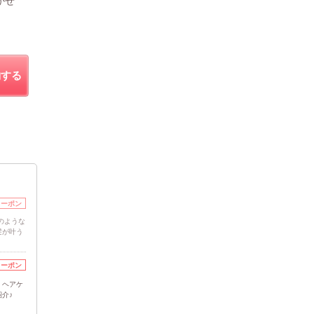
かせ
約する
クーポン
のような
髪が叶う
クーポン
！ヘアケ
介♪