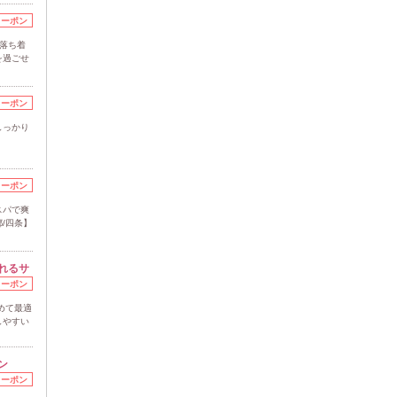
クーポン
!落ち着
を過ごせ
クーポン
しっかり
クーポン
スパで爽
/四条】
れるサ
クーポン
めて最適
しやすい
ン
クーポン