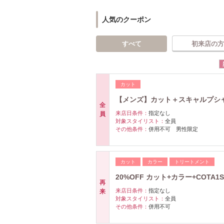
人気のクーポン
すべて
初来店の方
カット
【メンズ】カット＋スキャルプシ
全
来店日条件：
指定なし
員
対象スタイリスト：
全員
その他条件：
併用不可 男性限定
カット
カラー
トリートメント
20%OFF カット+カラー+COTA
再
来店日条件：
指定なし
来
対象スタイリスト：
全員
その他条件：
併用不可