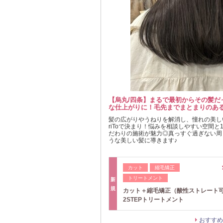
【烏丸/四条】まるで最初からその髪だ
四条烏丸で髪質改善◎フローディアで
な仕上がりに！毛先までまとまりのあ
ウンセリングで髪に一番合うケア商品を
髪の広がりやうねりを解消し、憧れの美し
髪のお悩み、一人で抱え込まないで！徹底
riToで決まり！悩みを相談しやすい空間と
リングで、あなただけの髪に一番合うケア
だわりの施術が魅力◎真っすぐ過ぎない周
ローディア髪質改善で、ダメージレスな理
うな美しい髪に導きます♪
続する秘訣も伝授☆
カット
カット
縮毛矯正
カラー
トリートメント
トリートメント
新
新
規
規
カット＋縮毛矯正（酸性ストレート
【人気No.3】ブリーチなしダブルカ
2STEPトリートメント
わせカット+2STEPトリートメント
おすすめ
おすすめ