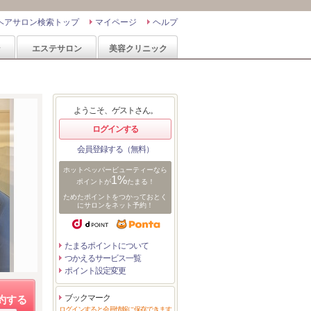
ヘアサロン検索トップ
マイページ
ヘルプ
ン
エステサロン
美容クリニック
ようこそ、ゲストさん。
ログインする
会員登録する（無料）
ホットペッパービューティーなら
1%
ポイントが
たまる！
ためたポイントをつかっておとく
にサロンをネット予約！
たまるポイントについて
つかえるサービス一覧
ポイント設定変更
ブックマーク
約する
ログインすると会員情報に保存できます