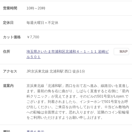
営業時間
10時～20時
定休日
毎週火曜日＋不定休
カット価格
￥7,700
住所
埼玉県さいたま市浦和区北浦和４－１－１１ 岩崎ビ
MAP
ル５０１
アクセス
JR京浜東北線 北浦和駅 西口 徒歩1分
道案内
京浜東北線「北浦和駅」西口を出て左へ進み、線路沿いを直進し
ます。最初の角を右に曲がり、しばらく直進すると右側に「星内
科クリニック」が見えてきます。そのビルの501号室がLoyen.で
ございます。到着されましたら、インターホンで501号室をお呼
び出しください。ご来店をお待ちしております。※当ビル敷地内
への駐輪は全面禁止です。恐れ入りますが、近隣のコイン駐輪場
をご利用いただけますようお願い申し上げます。