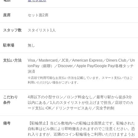
電話
番号を表示
座席
セット面2席
スタッフ数
スタイリスト1人
駐車場
無し
支払い方法
Visa／Mastercard／JCB／American Express／Diners Club／Un
ionPay（銀聯）／Discover／Apple Pay/Google Pay/各種タッチ
決済
※店頭で利用可能なお支払い方法を記載しています。スマート支払いではご
利用いただけない場合がございます。
こだわり
4席以下の小型サロン／ロング料金なし／最寄り駅から徒歩3分
条件
以内にある／1人のスタイリストが仕上げまで担当／店頭でのカ
ード支払いOK／ドリンクサービスあり／完全予約制
備考
【駐輪禁止】当ビル敷地内への駐輪は全面禁止です。駐輪された
自転車はビル側により即時撤去されますのでご注意ください。恐
れ入りますが、近隣のコイン駐輪場をご利用いただけますようお