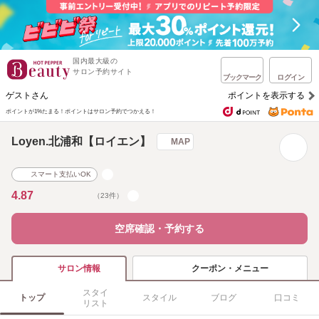
国内最大級の
サロン予約サイト
ブックマーク
ログイン
ゲストさん
ポイントを表示する
ポイントが1%たまる！
ポイントはサロン予約でつかえる！
Loyen.北浦和【ロイエン】
MAP
スマート支払いOK
4.87
（23件）
空席確認・予約する
クーポン・メニュー
サロン情報
スタイ
トップ
スタイル
ブログ
口コミ
リスト