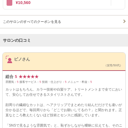
¥10,560
このサロンのすべてのクーポンを見る
サロンの口コミ
サロンPick Up
ピノさん
（女性/50代）
総合
5
★
★
★
★
★
雰囲気：
5
接客サービス：
5
技術・仕上がり：
5
メニュー・料金：
5
カットはもちろん、カラー技術や白髪ケア、トリートメントまで全てにおい
て、安心してお任せできるスタイリストさんです。
顔周りの繊細なカットは、ヘアクリップでまとめたり結んだだけでも違いが
分かるほどで、毎回周りから「どこでお願いしてるの？」と聞かれます。正
直なところ教えたくないほど技術とセンスに感謝しています。
「SNSで見るような雰囲気で」と、恥ずかしながら曖昧に伝えても、そのニ