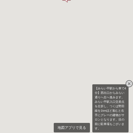
【みらい平駅から車で4
分】西出口からみらい
通りへ左へ進みます。
みらい平駅入口交差点
を左折し、つくば野田
線を1kmほど進むと右
手にグレーの建物がサ
ロンとなります。目の
前に駐車場もございま
地図アプリで見る
す。