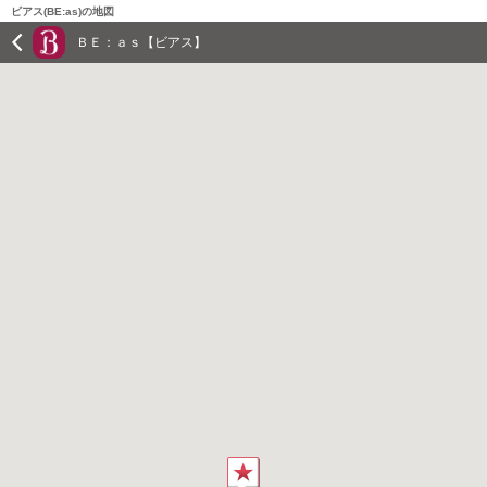
ビアス(BE:as)の地図
ＢＥ：ａｓ【ビアス】