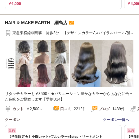
￥6,000
￥4,00
HAIR & MAKE EARTH 綱島店
東急東横線綱島駅 徒歩3分 【デザインカラー/スパイラルパーマ/髪
質改善/縮毛矯正】
リタッチカラーも￥3500～★バリエーション豊かなカラーからあなたに合っ
た色味をご提案します【学割U24】
カット
￥2,500～
口コミ
2212件
ブログ
1439件
クーポン
クーポン一覧へ
全員
全員
【学生限定★】小顔カット+フルカラー+1stepトリートメント
【学生