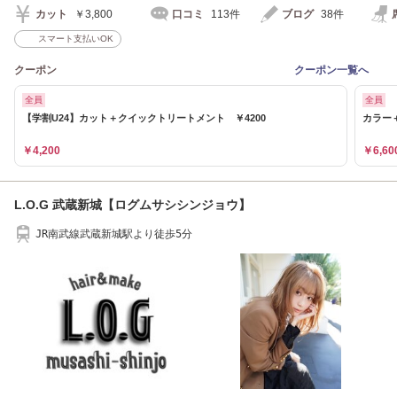
カット
￥3,800
口コミ
113件
ブログ
38件
スマート支払いOK
クーポン
クーポン一覧へ
全員
全員
【学割U24】カット＋クイックトリートメント ￥4200
カラー＋
￥4,200
￥6,60
L.O.G 武蔵新城【ログムサシシンジョウ】
JR南武線武蔵新城駅より徒歩5分