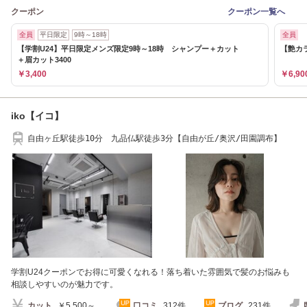
クーポン
クーポン一覧へ
全員
平日限定
9時～18時
全員
【学割U24】平日限定メンズ限定9時～18時 シャンプー＋カット
【艶カ
＋眉カット3400
￥3,400
￥6,90
iko【イコ】
自由ヶ丘駅徒歩10分 九品仏駅徒歩3分【自由が丘/奥沢/田園調布】
学割U24クーポンでお得に可愛くなれる！落ち着いた雰囲気で髪のお悩みも
相談しやすいのが魅力です。
カット
￥5,500～
口コミ
312件
ブログ
231件