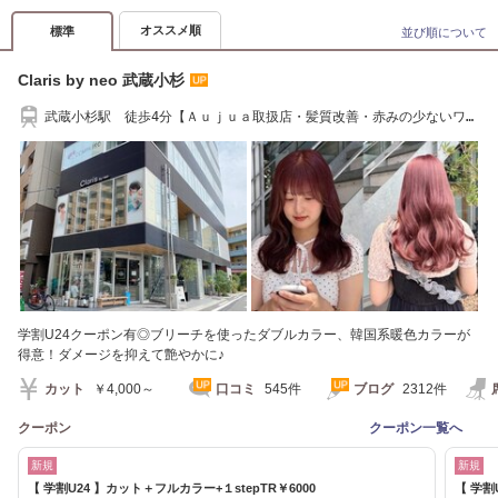
オススメ順
標準
並び順について
Claris by neo 武蔵小杉
武蔵小杉駅 徒歩4分【Ａｕｊｕａ取扱店・髪質改善・赤みの少ないワン
トーンカラー】
学割U24クーポン有◎ブリーチを使ったダブルカラー、韓国系暖色カラーが
得意！ダメージを抑えて艶やかに♪
カット
￥4,000～
口コミ
545件
ブログ
2312件
クーポン
クーポン一覧へ
新規
新規
【 学割U24 】カット＋フルカラー+１stepTR￥6000
【 学割