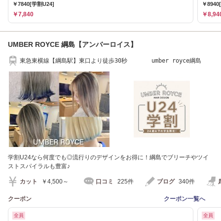
￥7840[学割U24]
￥8940
￥7,840
￥8,94
UMBER ROYCE 綱島【アンバーロイス】
東急東横線【綱島駅】東口より徒歩30秒 umber royce綱島
学割U24なら何度でも◎流行りのデザインをお得に！綱島でブリーチやツイ
ストスパイラルも豊富♪
カット
￥4,500～
口コミ
225件
ブログ
340件
クーポン
クーポン一覧へ
全員
全員