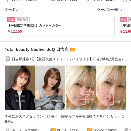
クーポン
クーポン一覧へ
新規
平日限定
新規
【平日限定学割U24】カット＋カラー
【平日
￥12,100
￥11,0
Total beauty Neolive JuQ 日吉店
日吉駅徒歩1分【髪質改善ストレート/ハイライト】日吉/綱島/元住吉/
髪質改善/レイヤー
学生におススメなサロン！顔周り・前髪も◎お手頃価格でデザインカラーに
挑戦♪
カット
￥3,000～
口コミ
661件
ブログ
1393件