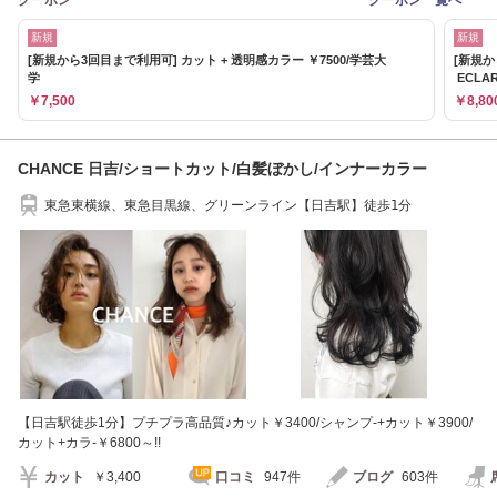
新規
新規
[新規から3回目まで利用可] カット + 透明感カラー ￥7500/学芸大
[新規か
学
ECLAR
￥7,500
￥8,80
CHANCE 日吉/ショートカット/白髪ぼかし/インナーカラー
東急東横線、東急目黒線、グリーンライン【日吉駅】徒歩1分
【日吉駅徒歩1分】プチプラ高品質♪カット￥3400/シャンプ-+カット￥3900/
カット+カラ-￥6800～!!
カット
￥3,400
口コミ
947件
ブログ
603件