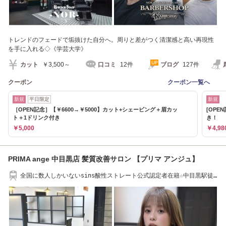
トレンドのフェードで垢抜けた自分へ。周りと差がつく清潔感と高い再現性
を手に入れる◇《学芸大学》
カット
￥3,500～
口コミ
12件
ブログ
127件
クーポン
クーポン一覧へ
新規
平日限定
新規
［OPEN記念］【￥6600→￥5000】カット+シェービング＋眉カッ
[OPE
ト＋1ドリンク付き
き！
￥5,000
￥4,98
PRIMA ange 中目黒店 髪質改善サロン 【プリマ アンジュ】
全国に数人しかいないsins酸性ストレート公式認定者在籍☆中目黒駅徒
歩2分[酸性スト]