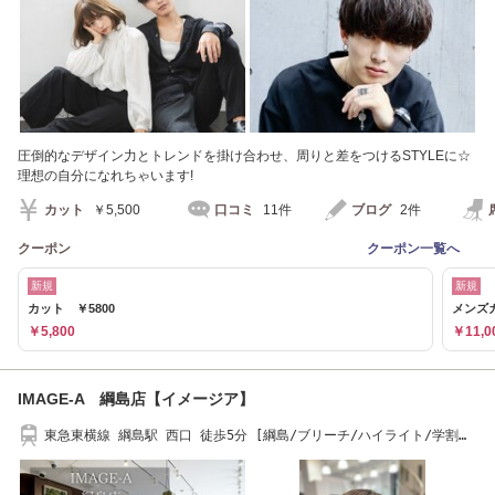
圧倒的なデザイン力とトレンドを掛け合わせ、周りと差をつけるSTYLEに☆
理想の自分になれちゃいます!
カット
￥5,500
口コミ
11件
ブログ
2件
クーポン
クーポン一覧へ
新規
新規
カット ￥5800
メンズカ
￥5,800
￥11,0
IMAGE-A 綱島店【イメージア】
東急東横線 綱島駅 西口 徒歩5分 [綱島/ブリーチ/ハイライト/学割
U24/メンズカット]