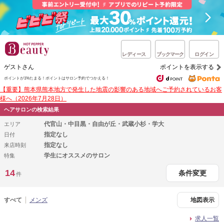
レディース
ブックマーク
ログイン
ゲストさん
ポイントを表示する
ポイントが1%たまる！
ポイントはサロン予約でつかえる！
【重要】熊本県熊本地方で発生した地震の影響のある地域へご予約されているお客
様へ（2026年7月28日）
ヘアサロンの検索結果
代官山・中目黒・自由が丘・武蔵小杉・学大
エリア
指定なし
日付
指定なし
来店時刻
学生にオススメのサロン
特集
14
条件変更
件
すべて
メンズ
地図表示
求人一覧