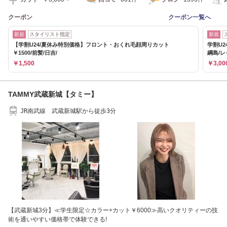
クーポン
クーポン一覧へ
新規
スタイリスト指定
新規
【学割U24/夏休み特別価格】フロント・おくれ毛顔周りカット
学割U2
￥1500/前髪/日吉/
綱島/
￥1,500
￥3,00
TAMMY武蔵新城【タミー】
JR南武線 武蔵新城駅から徒歩3分
【武蔵新城3分】≪学生限定☆カラー+カット￥6000≫高いクオリティーの技
術を通いやすい価格帯で体験できる!