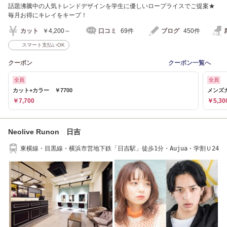
話題沸騰中の人気トレンドデザインを学生に優しいロープライスでご提案★
毎月お得にキレイをキープ！
カット
￥4,200～
口コミ
69件
ブログ
450件
スマート支払いOK
クーポン
クーポン一覧へ
全員
全員
カット+カラー ￥7700
メンズカ
￥7,700
￥5,30
Neolive Runon 日吉
東横線・目黒線・横浜市営地下鉄「日吉駅」徒歩1分・Aujua・学割Ｕ24