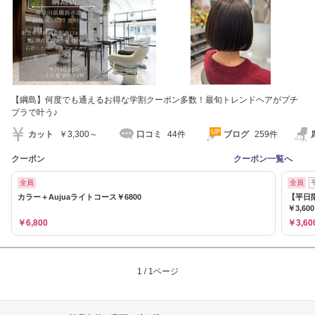
【綱島】何度でも通えるお得な学割クーポン多数！最旬トレンドヘアがプチ
プラで叶う♪
カット
￥3,300～
口コミ
44件
ブログ
259件
クーポン
クーポン一覧へ
全員
全員
カラー＋Aujuaライトコース￥6800
【平日
￥3,600
￥6,800
￥3,60
1 / 1ページ