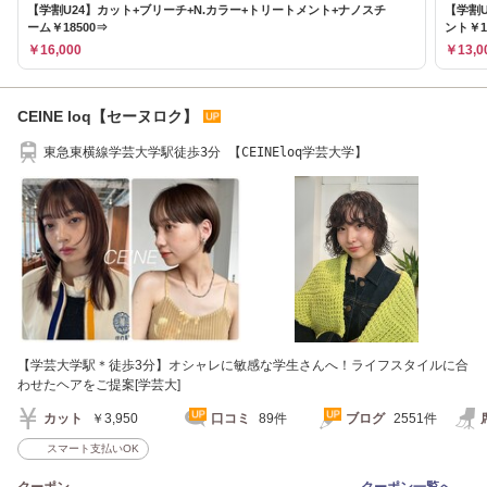
【学割U24】カット+ブリーチ+N.カラー+トリートメント+ナノスチ
【学割
ーム￥18500⇒
ント￥1
￥16,000
￥13,0
CEINE loq【セーヌロク】
東急東横線学芸大学駅徒歩3分 【CEINEloq学芸大学】
【学芸大学駅＊徒歩3分】オシャレに敏感な学生さんへ！ライフスタイルに合
わせたヘアをご提案[学芸大]
カット
￥3,950
口コミ
89件
ブログ
2551件
スマート支払いOK
クーポン
クーポン一覧へ