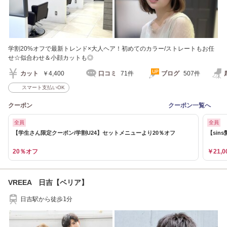
学割20%オフで最新トレンド×大人ヘア！初めてのカラー/ストレートもお任
せ☆似合わせ＆小顔カットも◎
カット
￥4,400
口コミ
71件
ブログ
507件
スマート支払いOK
クーポン
クーポン一覧へ
全員
全員
【学生さん限定クーポン/学割U24】セットメニューより20％オフ
【sin
20％オフ
￥21,0
VREEA 日吉【ベリア】
日吉駅から徒歩1分