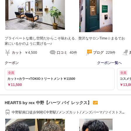
プライベートな癒し空間だからこそ味わえる、贅沢なサロンTime☆まるでお
家にいるかのように寛げる―♪
カット
￥4,500
口コミ
40件
ブログ
229件
クーポン
クーポン一覧へ
全員
全員
カット+カラー+TOKIOトリートメント￥11500
コスメ
￥11,500
￥13,0
HEARTS by rex 中野【ハーツ バイ レックス】
中野駅南口徒歩90秒[中野駅/メンズカット/メンズパーマ/ツイストスパ
イラル]