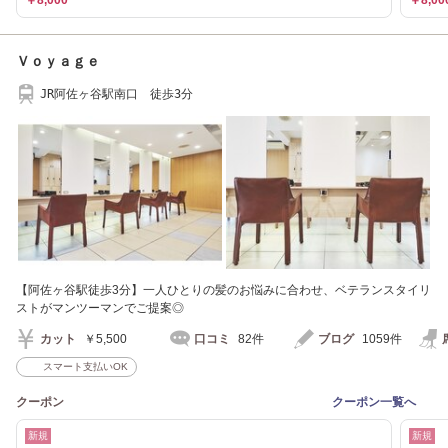
￥8,000
￥8,00
Ｖｏｙａｇｅ
JR阿佐ヶ谷駅南口 徒歩3分
【阿佐ヶ谷駅徒歩3分】一人ひとりの髪のお悩みに合わせ、ベテランスタイリ
ストがマンツーマンでご提案◎
カット
￥5,500
口コミ
82件
ブログ
1059件
スマート支払いOK
クーポン
クーポン一覧へ
新規
新規