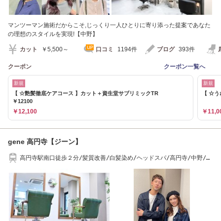
マンツーマン施術だからこそ,じっくり一人ひとりに寄り添った提案であなた
の理想のスタイルを実現!【中野】
カット
￥5,500～
口コミ
1194件
ブログ
393件
クーポン
クーポン一覧へ
新規
新規
【 ☆艶髪徹底ケアコース 】カット＋資生堂サブリミックTR
【 ☆う
￥12100
￥12,100
￥11,0
gene 高円寺【ジーン】
高円寺駅南口徒歩２分/髪質改善/白髪染め/ヘッドスパ/高円寺/中野/阿
佐ヶ谷/新高円寺