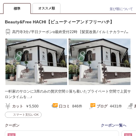
オススメ順
標準
並び順について
Beauty&Free HACHI【ビューティーアンドフリーハチ】
高円寺3分/平日クーポン◎最終受付22時 [髪質改善/イルミナカラー/ト
リートメント]
一軒家のサロンに3席のみの贅沢空間☆落ち着いたプライベート空間で上質サ
ロンタイムを…♪
カット
￥5,500
口コミ
846件
ブログ
4431件
スマート支払いOK
クーポン
クーポン一覧へ
新規
新規