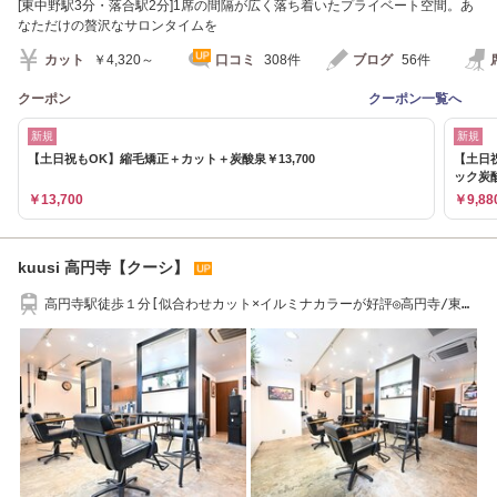
[東中野駅3分・落合駅2分]1席の間隔が広く落ち着いたプライベート空間。あ
なただけの贅沢なサロンタイムを
カット
￥4,320～
口コミ
308件
ブログ
56件
クーポン
クーポン一覧へ
新規
新規
【土日祝もOK】縮毛矯正＋カット＋炭酸泉￥13,700
【土日
ック炭酸
￥13,700
￥9,88
kuusi 高円寺【クーシ】
高円寺駅徒歩１分[似合わせカット×イルミナカラーが好評◎高円寺/東高
円寺/新高円寺]