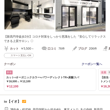
【新高円寺徒歩2分】コロナ対策をしっかり意識をした『安心してリラックス
できる上質サロン』◇
カット
￥5,500～
口コミ
76件
ブログ
206件
スマート支払いOK
クーポン
クーポン一覧へ
新規
全員
カット+オーガニックカラー+パワーディレクトTR+炭酸スパ
【担当・
￥16,500→￥12,100
トメント
￥12,100
￥16,3
io【イオ】
JR中央・総武線 高円寺駅から徒歩4分、東京メトロ 丸の内線 新高円寺