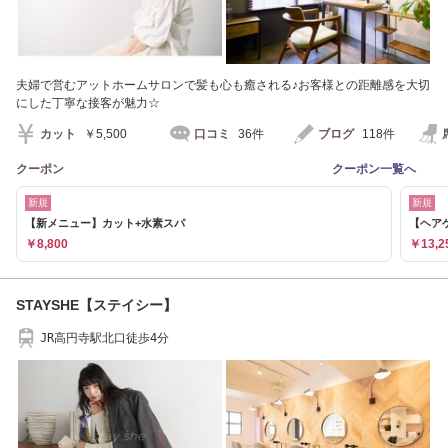
夫婦で営むアットホームサロンで髪も心も癒される♪お客様との距離感を大切
にした丁寧な接客が魅力☆
カット
￥5,500
口コミ
36件
ブログ
118件
クーポン
クーポン一覧へ
新規
新規
【新メニュー】カット+水素スパ
【ヘア
￥8,800
￥13,2
STAYSHE【ステイシー】
JR高円寺駅北口徒歩4分