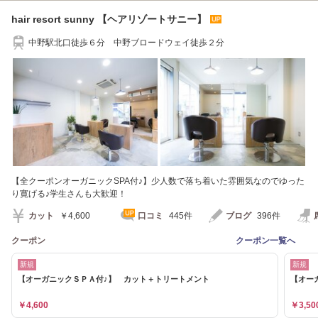
hair resort sunny 【ヘアリゾートサニー】
中野駅北口徒歩６分 中野ブロードウェイ徒歩２分
【全クーポンオーガニックSPA付♪】少人数で落ち着いた雰囲気なのでゆった
り寛げる♪学生さんも大歓迎！
カット
￥4,600
口コミ
445件
ブログ
396件
クーポン
クーポン一覧へ
新規
新規
【オーガニックＳＰＡ付♪】 カット＋トリートメント
【オーガ
￥4,600
￥3,50