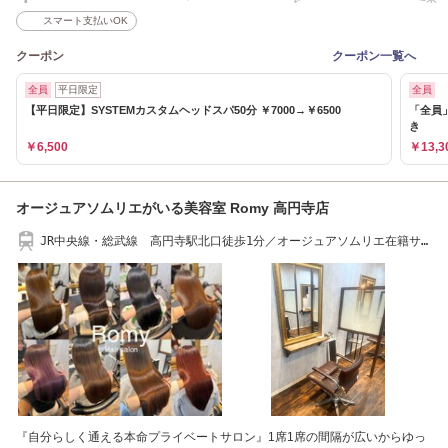
スマート支払いOK
クーポン
クーポン一覧へ
全員
平日限定
全員
【平日限定】SYSTEMカスタムヘッドスパ50分 ￥7000→￥6500
「全員」
き
￥6,500
￥13,3
オージュアソムリエがいる美容室 Romy 高円寺店
JR中央線・総武線 高円寺駅北口徒歩1分／オージュアソムリエ在籍サ
ロン
『自分らしく通える本命プライベートサロン』1席1席の間隔が広いからゆっ