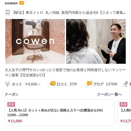
cowen
【駅近】東京メトロ 丸ノ内線 新高円寺駅から徒歩3分【スタッフ募集
中】
大人女子の専門サロン♪ゆったり個室で他のお客様と同時進行しないマンツー
マン接客【完全個室が◎】
カット
￥6,600～
口コミ
37件
ブログ
1376件
クーポン
クーポン一覧へ
新規
新規
【人気 No.1】カット＋赤みが出ない肌映えカラー(白髪染めもOK)
【人気N
11550→11000
￥11,000
￥13,7