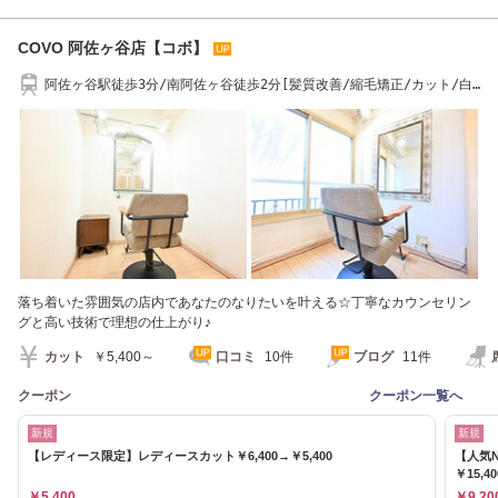
COVO 阿佐ヶ谷店【コボ】
阿佐ヶ谷駅徒歩3分/南阿佐ヶ谷徒歩2分[髪質改善/縮毛矯正/カット/白
髪ぼかし/メンズ]
落ち着いた雰囲気の店内であなたのなりたいを叶える☆丁寧なカウンセリン
グと高い技術で理想の仕上がり♪
カット
￥5,400～
口コミ
10件
ブログ
11件
クーポン
クーポン一覧へ
新規
新規
【レディース限定】レディースカット￥6,400→￥5,400
【人気
￥15,4
￥5,400
￥9,20