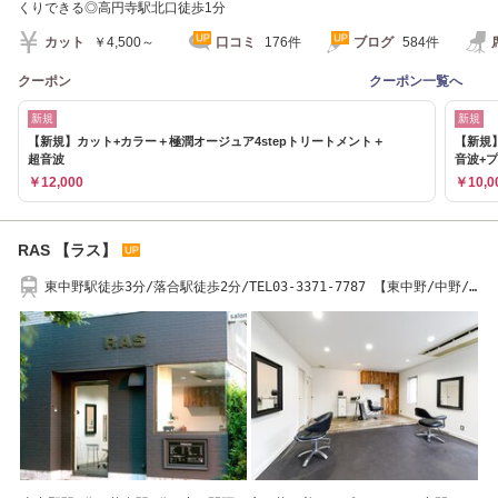
くりできる◎高円寺駅北口徒歩1分
カット
￥4,500～
口コミ
176件
ブログ
584件
クーポン
クーポン一覧へ
新規
新規
【新規】カット+カラー＋極潤オージュア4stepトリートメント＋
【新規
超音波
音波+
￥12,000
￥10,0
RAS 【ラス】
東中野駅徒歩3分/落合駅徒歩2分/TEL03-3371-7787 【東中野/中野/
落合/中野坂上】