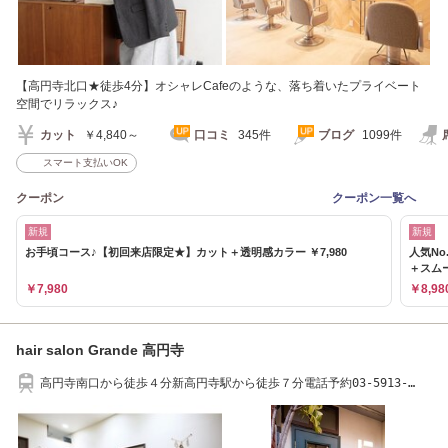
【高円寺北口★徒歩4分】オシャレCafeのような、落ち着いたプライベート
空間でリラックス♪
カット
￥4,840～
口コミ
345件
ブログ
1099件
スマート支払いOK
クーポン
クーポン一覧へ
新規
新規
お手頃コース♪【初回来店限定★】カット＋透明感カラー ￥7,980
人気N
＋スム
￥7,980
￥8,98
hair salon Grande 高円寺
高円寺南口から徒歩４分新高円寺駅から徒歩７分電話予約03-5913-
8838