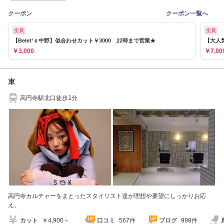
クーポン
クーポン一覧へ
全員
全員
【Belet’ｓ中野】似合わせカット￥3000 22時まで営業★
【大人気
￥3,000
￥7,00
束
高円寺駅北口徒歩1分
高円寺カルチャーをまとったスタイリスト達が理想や要望にしっかりお応
え。
カット
￥4,900～
口コミ
567件
ブログ
998件