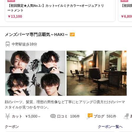
【初回限定★人気No.1♪】カット+イルミナカラー+オージュアトリ
【初回
ートメント
￥13,100
￥6,80
メンズパーマ専門店覇気～HAKI～
中野駅徒歩10分
顔のパーツ、髪質、理想の男性像など丁寧にヒアリング◎貴方だけのパーマ
スタイルが見つかるサロン。
カット
￥5,000～
口コミ
106件
ブログ
591件
クーポン
クーポン一覧へ