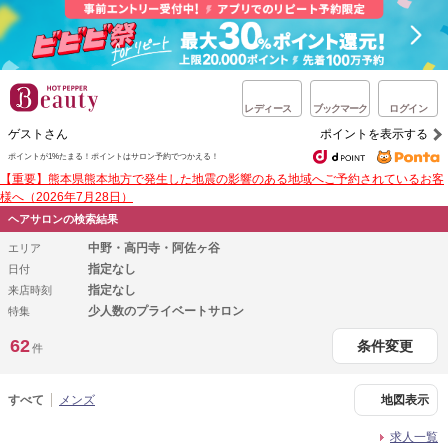
レディース
ブックマーク
ログイン
ゲストさん
ポイントを表示する
ポイントが1%たまる！
ポイントはサロン予約でつかえる！
【重要】熊本県熊本地方で発生した地震の影響のある地域へご予約されているお客
様へ（2026年7月28日）
ヘアサロンの検索結果
中野・高円寺・阿佐ヶ谷
エリア
指定なし
日付
指定なし
来店時刻
少人数のプライベートサロン
特集
62
条件変更
件
すべて
メンズ
地図表示
求人一覧