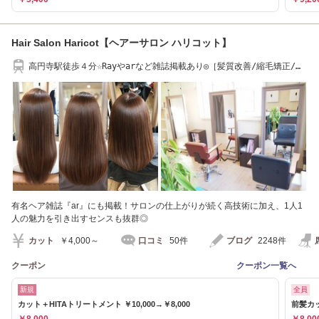
Hair Salon Haricot【ヘアーサロン ハリコット】
高円寺駅徒歩４分☆Rayやarなど雑誌掲載あり◎［髪質改善/縮毛矯正/ト
リートメント］
有名ヘア雑誌『ar』にも掲載！サロンの仕上がりが続く高技術に加え、1人1
人の魅力を引き出すセンスも抜群◎
カット
￥4,000～
口コミ
50件
ブログ
2248件
クーポン
クーポン一覧へ
新規
全員
カット＋HITAトリートメント ￥10,000→￥8,000
前髪カ