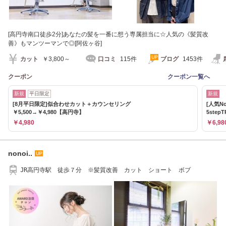
[高円寺南口徒歩2分]あなたの髪を一番に想う専属担当に☆人気の《髪質改
善》もマンツーマンで◎[阿佐ヶ谷]
カット
￥3,800～
口コミ
115件
ブログ
1453件
クーポン
クーポン一覧へ
新規
平日限定
新規
[8月平日限定]似合わせカット＋カウンセリング
[人気N
￥5,500→￥4,980【高円寺】
5step
￥4,980
￥6,98
nonoi..
JR高円寺駅 徒歩７分 ※髪質改善 カット ショート ボブ