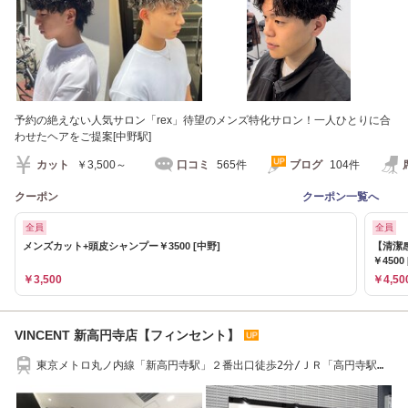
予約の絶えない人気サロン「rex」待望のメンズ特化サロン！一人ひとりに合
わせたヘアをご提案[中野駅]
カット
￥3,500～
口コミ
565件
ブログ
104件
クーポン
クーポン一覧へ
全員
全員
メンズカット+頭皮シャンプー￥3500 [中野]
【清潔
￥4500
￥3,500
￥4,50
VINCENT 新高円寺店【フィンセント】
東京メトロ丸ノ内線「新高円寺駅」２番出口徒歩2分/ＪＲ「高円寺駅」
南口徒歩１3分