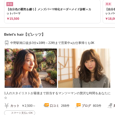
新規
再来
【自分色の覇気を纏う】メンズパーマ特化オーダーメイド診断＋カ
【自分
ットパーマ
ットパ
￥15,500
￥18,0
Belet's hair【ビレッツ】
中野駅南口徒歩3分★10時～22時まで営業中★お仕事帰りもOK
1人のスタイリストが最後まで担当するマンツーマンの贅沢な時間をあなたに
☆
カット
￥2,500～
口コミ
268件
ブログ
803件
スマート支払いOK