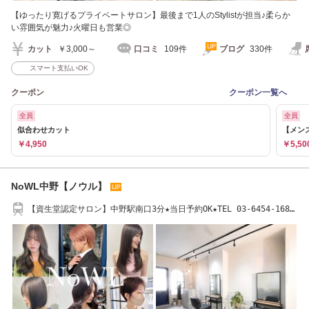
【ゆったり寛げるプライベートサロン】最後まで1人のStylistが担当♪柔らか
い雰囲気が魅力♪火曜日も営業◎
カット
￥3,000～
口コミ
109件
ブログ
330件
スマート支払いOK
クーポン
クーポン一覧へ
全員
全員
似合わせカット
【メン
￥4,950
￥5,50
NoWL中野【ノウル】
【資生堂認定サロン】中野駅南口3分★当日予約OK★TEL 03-6454-1681
駐輪スペース有