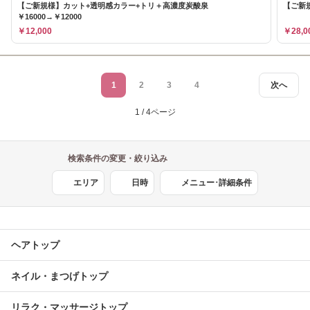
【ご新規様】カット+透明感カラー+トリ＋高濃度炭酸泉
【ご新規
￥16000→￥12000
￥12,000
￥28,0
1
2
3
4
次へ
1 / 4ページ
検索条件の変更・絞り込み
エリア
日時
メニュー･詳細条件
ヘアトップ
ネイル・まつげトップ
リラク・マッサージトップ