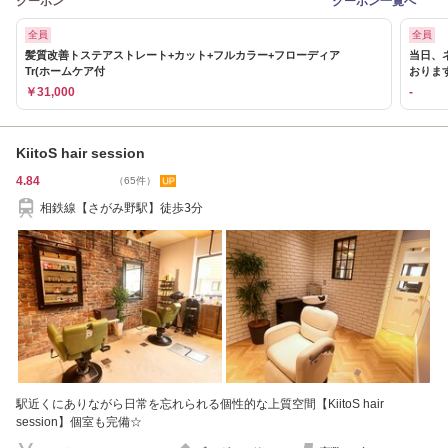
クーポン
クーポン一覧へ
全員
全員
髪質改善トステアストレート+カット+フルカラー+フローディア
当日、
Tr(ホームケア付
おりま
￥31,000
-
KiitoS hair session
4.84
（65件）
相鉄線【さがみ野駅】徒歩3分
駅近くにありながら日常を忘れられる個性的な上質空間【KiitoS hair
session】個室も完備☆