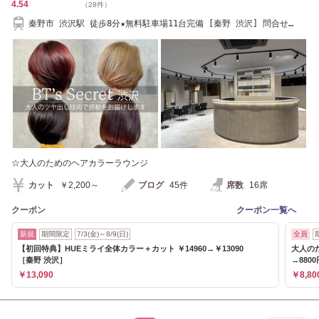
4.54
（28件）
秦野市 渋沢駅 徒歩8分★無料駐車場11台完備 [秦野 渋沢] 問合せ
→0463-72-8864
☆大人のためのヘアカラーラウンジ
カット
￥2,200～
ブログ
45件
席数
16席
クーポン
クーポン一覧へ
新規
期間限定
7/3(金)～8/9(日)
全員
【初回特典】HUEミライ全体カラー＋カット ￥14960→￥13090
大人の
［秦野 渋沢］
→8800
￥13,090
￥8,80