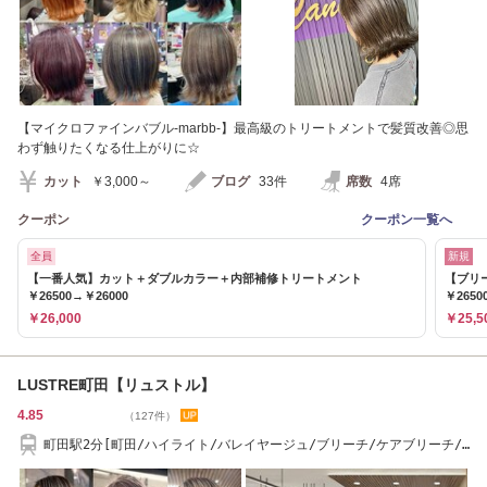
【マイクロファインバブル-marbb-】最高級のトリートメントで髪質改善◎思
わず触りたくなる仕上がりに☆
カット
￥3,000～
ブログ
33件
席数
4席
クーポン
クーポン一覧へ
全員
新規
【一番人気】カット＋ダブルカラー＋内部補修トリートメント
【ブリ
￥26500→￥26000
￥2650
￥26,000
￥25,5
LUSTRE町田【リュストル】
4.85
（127件）
町田駅2分[町田/ハイライト/バレイヤージュ/ブリーチ/ケアブリーチ/
ダブルカラー］