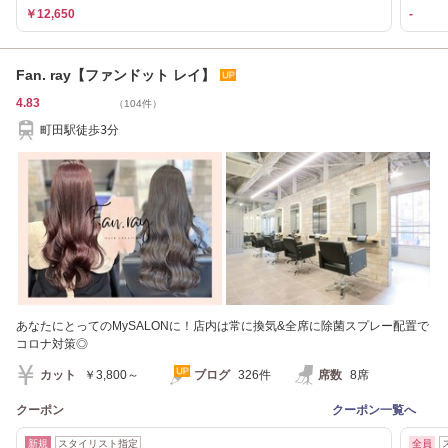
￥12,650
-
Fan. ray【ファンドット レイ】
4.83
（104件）
町田駅徒歩3分
あなたにとってのMySALONに！店内は常に換気&全席に除菌スプレー配置で
コロナ対策◎
カット
￥3,800～
ブログ
326件
席数
8席
クーポン
クーポン一覧へ
新規
スタイリスト指定
全員