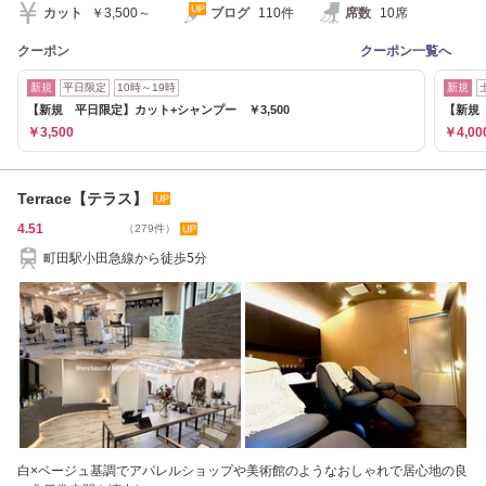
カット
￥3,500～
ブログ
110件
席数
10席
クーポン
クーポン一覧へ
新規
平日限定
10時～19時
新規
【新規 平日限定】カット+シャンプー ￥3,500
【新規 
￥3,500
￥4,00
Terrace【テラス】
4.51
（279件）
町田駅小田急線から徒歩5分
白×ベージュ基調でアパレルショップや美術館のようなおしゃれで居心地の良