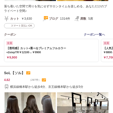
落ち着いた空間で周りを気にせずサロンタイムを楽しめる、あなただけのプ
ライベート空間♪
カット
￥3,630
ブログ
1314件
席数
5席
スマート支払いOK
クーポン
クーポン一覧へ
全員
全員
【透明感】カット+選べるプレミアムフルカラー
【人気
+2stepTR￥12100→￥9900
￥8800
￥9,900
￥7,70
SoL【ソル】
4.82
（297件）
横浜線橋本駅から徒歩4分、京王線橋本駅から徒歩5分