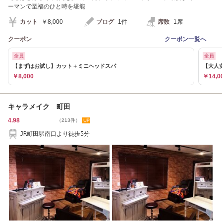
ーマンで至福のひと時を堪能
カット
￥8,000
ブログ
1件
席数
1席
クーポン
クーポン一覧へ
全員
全員
【まずはお試し】カット＋ミニヘッドスパ
【大人
￥8,000
￥14,0
キャラメイク 町田
4.98
（213件）
JR町田駅南口より徒歩5分