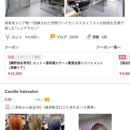
海老名エリア唯一!洗練された空間でハイセンススタイリストの技術を五感で
楽しむ*シェアサロン*
カット
￥4,400～
ブログ
160件
席数
4席
クーポン
クーポン一覧へ
全員
スタイリスト指定
新規
【幡野指名専用】カット＋透明感カラー＋髪質改善トリートメント
【国吉指
［美髪ケア］
￥21,500
￥9,90
Candle hairsalon
5.00
（5件）
二本松から徒歩3分（橋本駅北口三ケ木行きバス乗車）