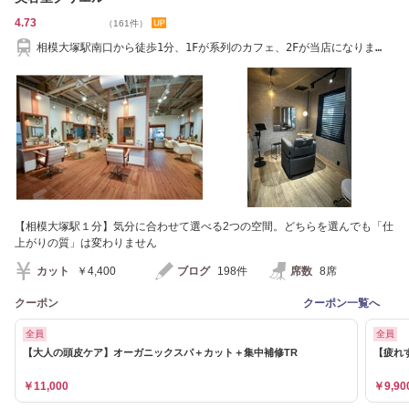
4.73
（161件）
相模大塚駅南口から徒歩1分、1Fが系列のカフェ、2Fが当店になりま
す。
【相模大塚駅１分】気分に合わせて選べる2つの空間。どちらを選んでも「仕
上がりの質」は変わりません
カット
￥4,400
ブログ
198件
席数
8席
クーポン
クーポン一覧へ
全員
全員
【大人の頭皮ケア】オーガニックスパ＋カット＋集中補修TR
【疲れ
￥11,000
￥9,90