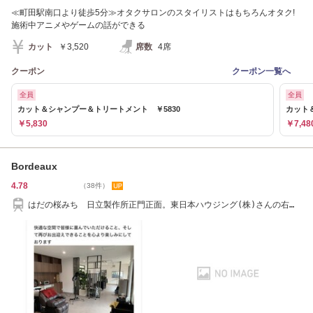
≪町田駅南口より徒歩5分≫オタクサロンのスタイリストはもちろんオタク!
施術中アニメやゲームの話ができる
カット
￥3,520
席数
4席
クーポン
クーポン一覧へ
全員
全員
カット＆シャンプー＆トリートメント ￥5830
カット
￥5,830
￥7,48
Bordeaux
4.78
（38件）
はだの桜みち 日立製作所正門正面。東日本ハウジング(株)さんの右
横。堀川店舗1F