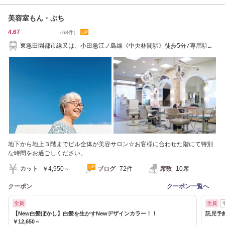
美容室もん・ぷち
4.67
（68件）
東急田園都市線又は、小田急江ノ島線《中央林間駅》徒歩5分/専用駐車
場有046-276-6062
地下から地上３階までビル全体が美容サロン☆お客様に合わせた階にて特別
な時間をお過ごしください。
カット
￥4,950～
ブログ
72件
席数
10席
クーポン
クーポン一覧へ
全員
全員
【New白髪ぼかし】白髪を生かすNewデザインカラー！！
託児予
￥12,650～