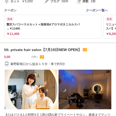
カット
￥5,000
ブログ
56件
席数
3席
クーポン
クーポン一覧へ
再来
再来
贅沢スパコース☆カット＋頭身浴&アロマボタニカルスパ
リニュ
→￥11400
スパ】￥
￥11,400
￥8,20
lilt. private hair salon【7月19日NEW OPEN】
5.00
（3件）
秦野駅南口から徒歩１５分・車で約5分
【心ほどける1人時間を】1席の隠れ家プライベートサロン。最後までマンツ