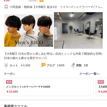
4.89
（431件）
小田急線・相鉄線【大和駅】徒歩1分 ツイスパ/シャドウパーマ/フェ
ザーパーマ
【大和駅】日光が窓から差し込む明るい店内とシックな内装で開放的な空間♪
日頃の疲れも癒せる贅沢サロン◎
カット
￥4,400
ブログ
148件
席数
3席
クーポン
クーポン一覧へ
新規
新規
メンズカット+カラー+パーマ￥15400
【大好評
￥15,400
￥4,40
美容室クリエル