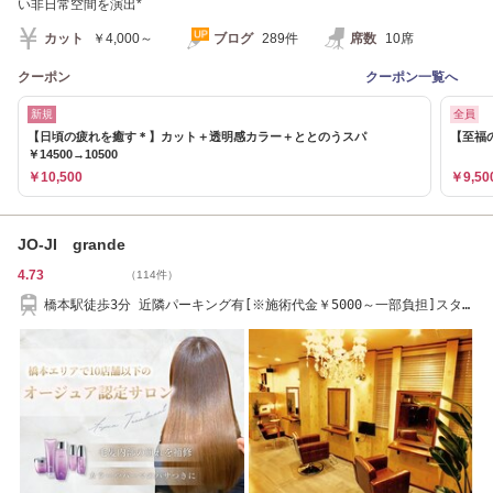
い非日常空間を演出*
カット
￥4,000～
ブログ
289件
席数
10席
クーポン
クーポン一覧へ
新規
全員
【日頃の疲れを癒す＊】カット＋透明感カラー＋ととのうスパ
【至福
￥14500→10500
￥10,500
￥9,50
JO-JI grande
4.73
（114件）
橋本駅徒歩3分 近隣パーキング有[※施術代金￥5000～一部負担]スタッ
フ募集中