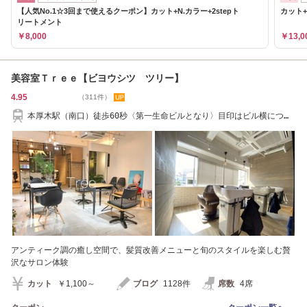
【人気No.1☆3回まで使えるクーポン】カット+N.カラー+2stepト
カット
リートメント
￥8,000
￥13,0
美容室Ｔｒｅｅ【ビヨウシツ ツリー】
4.95
（311件）
本厚木駅（南口）徒歩60秒〈第一生命ビルとなり〉目印はビル横につい
てる赤い筒です
アンティーク調の癒し空間で、髪質改善メニューと旬のスタイルを楽しむ贅
沢なサロン体験
カット
￥1,100～
ブログ
1128件
席数
4席