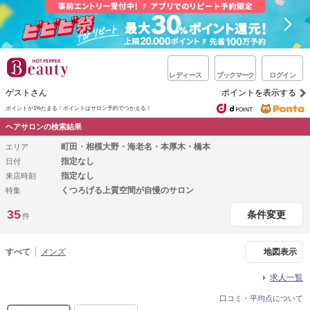
レディース
ブックマーク
ログイン
ゲストさん
ポイントを表示する
ポイントが1%たまる！
ポイントはサロン予約でつかえる！
ヘアサロンの検索結果
町田・相模大野・海老名・本厚木・橋本
エリア
指定なし
日付
指定なし
来店時刻
くつろげる上質空間が自慢のサロン
特集
35
条件変更
件
すべて
メンズ
地図表示
求人一覧
口コミ・平均点について