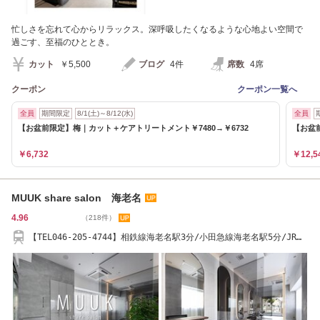
忙しさを忘れて心からリラックス。深呼吸したくなるような心地よい空間で
過ごす、至福のひととき。
カット
￥5,500
ブログ
4件
席数
4席
クーポン
クーポン一覧へ
全員
期間限定
8/1(土)～8/12(水)
全員
【お盆前限定】梅｜カット＋ケアトリートメント￥7480→￥6732
【お盆前
￥6,732
￥12,5
MUUK share salon 海老名
4.96
（218件）
【TEL046-205-4744】相鉄線海老名駅3分/小田急線海老名駅5分/JR相
模線海老名駅9分