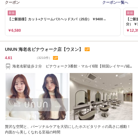
クーポン
クーポン一覧へ
新規
新規
【ご新規様】カット+クリームバスヘッドスパ（25分） ￥9400→
【ご新
分） ￥1
￥6,580
￥12,3
UNUN 海老名ビナウォーク店【ウヌン】
4.61
（3210件）
海老名駅徒歩２分 ビナウォーク3番館・マルイ6階【韓国レイヤー/縮
毛矯正/髪質改善】
贅沢な空間と、パーソナルケアを大切にしたホスピタリティの高さに感動！
内面から美しくなれる至福の時間