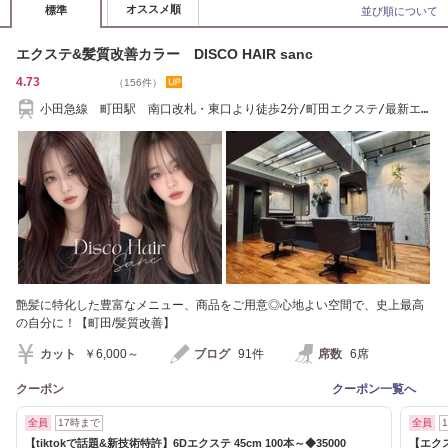
オススメ順
標準
並び順について
エクステ&髪質改善カラー DISCO HAIR sanc
4.73
（156件）
小田急線 町田駅 南口改札・東口より徒歩2分/町田エクステ/最新エ
クステ/エクステ
艶髪に特化した豊富なメニュー、商品をご用意◎心地よい空間で、史上最高
の自分に！【町田/髪質改善】
カット
￥6,000～
ブログ
91件
席数
6席
クーポン
クーポン一覧へ
全員
17時まで
全員
【tiktokで話題&新技術特許】6Dエクステ 45cm 100本～◆35000
【エクス