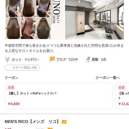
半個室空間で落ち着きがありつつも重厚感と洗練された空間を意識♪心が休ま
る上質なサロンタイムをお届け。
カット
￥2,970～
ブログ
535件
席数
4席
スマート支払いOK
クーポン
クーポン一覧へ
全員
全員
【癒し】カット＋ReFaヘッドスパ
【迷った
ト
￥6,600
￥13,4
MEN'S RICO【メンズ リコ】