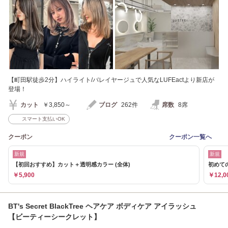
【町田駅徒歩2分】ハイライト/バレイヤージュで人気なLUFEactより新店が
登場！
カット
￥3,850～
ブログ
262件
席数
8席
スマート支払いOK
クーポン
クーポン一覧へ
新規
新規
【初回おすすめ】カット＋透明感カラー (全体)
初めての
￥5,900
￥12,0
BT's Secret BlackTree ヘアケア ボディケア アイラッシュ
【ビーティーシークレット】