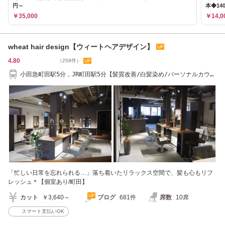
円～
本◆14
￥35,000
￥14,0
wheat hair design【ウィートヘアデザイン】
4.80
（259件）
小田急町田駅5分，JR町田駅5分【髪質改善/白髪染め/パーソナルカウン
セリング】
「忙しい日常を忘れられる…」落ち着いたリラックス空間で、髪も心もリフ
レッシュ＊【個室あり/町田】
カット
￥3,640～
ブログ
681件
席数
10席
スマート支払いOK