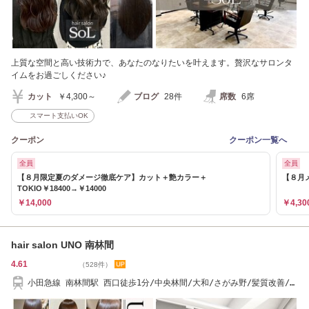
上質な空間と高い技術力で、あなたのなりたいを叶えます。贅沢なサロンタ
イムをお過ごしください♪
カット
￥4,300～
ブログ
28件
席数
6席
スマート支払いOK
クーポン
クーポン一覧へ
全員
全員
【８月限定夏のダメージ徹底ケア】カット＋艶カラー＋
【８月
TOKIO￥18400→￥14000
￥14,000
￥4,30
hair salon UNO 南林間
4.61
（528件）
小田急線 南林間駅 西口徒歩1分/中央林間/大和/さがみ野/髪質改善/酸
熱トリートメント