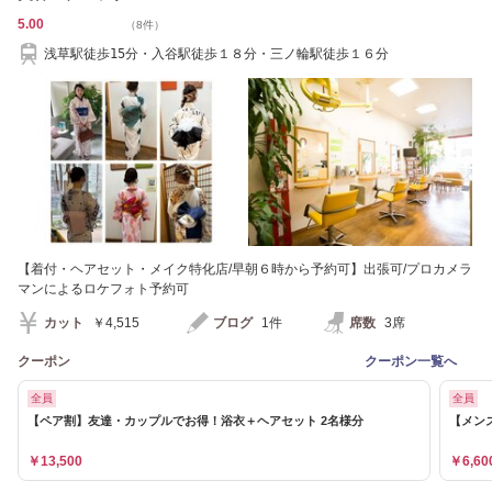
5.00
（8件）
浅草駅徒歩15分・入谷駅徒歩１８分・三ノ輪駅徒歩１６分
【着付・ヘアセット・メイク特化店/早朝６時から予約可】出張可/プロカメラ
マンによるロケフォト予約可
カット
￥4,515
ブログ
1件
席数
3席
クーポン
クーポン一覧へ
全員
全員
【ペア割】友達・カップルでお得！浴衣＋ヘアセット 2名様分
【メン
￥13,500
￥6,60