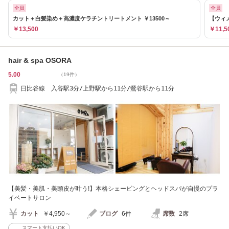
全員
全員
カット＋白髪染め＋高濃度ケラチントリートメント ￥13500～
【ウィメ
￥13,500
￥11,5
hair & spa OSORA
5.00
（19件）
日比谷線 入谷駅3分/上野駅から11分/鶯谷駅から11分
【美髪・美肌・美頭皮が叶う!】本格シェービングとヘッドスパが自慢のプラ
イベートサロン
カット
￥4,950～
ブログ
6件
席数
2席
スマート支払いOK