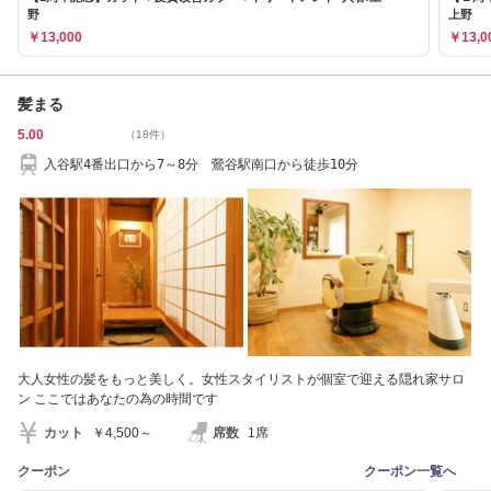
野
上野
￥13,000
￥13,0
髪まる
5.00
（18件）
入谷駅4番出口から7～8分 鶯谷駅南口から徒歩10分
大人女性の髪をもっと美しく。女性スタイリストが個室で迎える隠れ家サロ
ン ここではあなたの為の時間です
カット
￥4,500～
席数
1席
クーポン
クーポン一覧へ