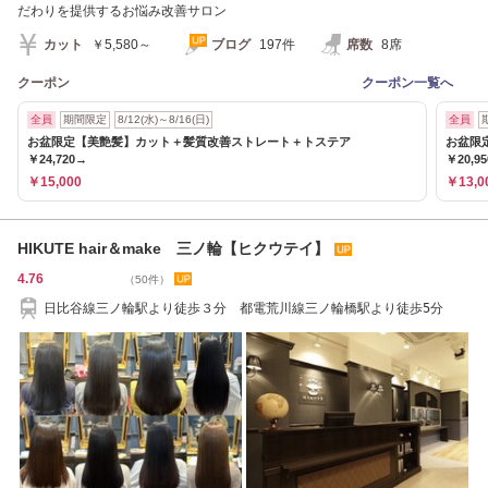
だわりを提供するお悩み改善サロン
カット
￥5,580～
ブログ
197件
席数
8席
クーポン
クーポン一覧へ
全員
期間限定
8/12(水)～8/16(日)
全員
お盆限定【美艶髪】カット＋髪質改善ストレート＋トステア
お盆限
￥24,720→
￥20,9
￥15,000
￥13,0
HIKUTE hair＆make 三ノ輪【ヒクウテイ】
4.76
（50件）
日比谷線三ノ輪駅より徒歩３分 都電荒川線三ノ輪橋駅より徒歩5分