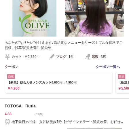
あなたの"なりたい"を叶えます♪高品質なメニューをリーズナブルな価格でご
提供。浅草/髪質改善/白髪染め
カット
￥2,750～
ブログ
1件
席数
3席
クーポン
クーポン一覧へ
新規
新規
【新規】似合わせメンズカット6,050円→4,950円
【新規】
￥4,950
￥5,50
TOTOSA Rutia
4.88
（51件）
地下鉄日比谷線 入谷駅徒歩1分【デザインカラー・髪質改善、お任せく
ださい♪】