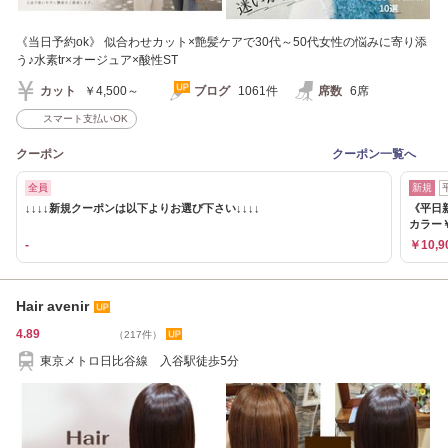
《当日予約ok》 似合わせカット×艶髪ケアで30代～50代女性の悩みに寄り添
う♪水素tr×オージュア×酸性ST
カット
￥4,500～
ブログ
1061件
席数
6席
スマート支払いOK
クーポン
クーポン一覧へ
全員
新規
↓↓↓↓新規クーポンは以下よりお選び下さい↓↓↓↓
《平日
カラー￥
-
￥10,9
Hair avenir
4.89
（217件）
東京メトロ日比谷線 入谷駅徒歩5分