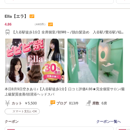
Ella【エラ】
4.86
（440件）
【入谷駅徒歩1分】全席個室/朝9時～/脱白髪染め 入谷駅/鶯谷駅/稲荷
町駅/上野駅/浅草
本日8月9日空きあり♪【入谷駅徒歩1分】口コミ評価4.86★完全個室サロン/最
上級髪質改善/頭浸浴ヘッドスパ
カット
￥5,500
ブログ
813件
席数
6席
スマート支払いOK
クーポン
クーポン一覧へ