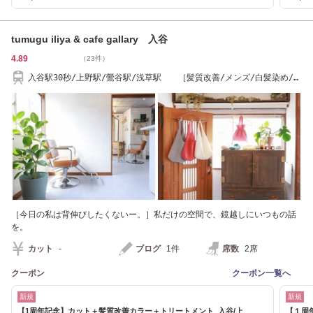
tumugu iliya & cafe gallary 入谷
4.89
（23件）
入谷駅30秒/上野駅/鶯谷駅/浅草駅 ［髪質改善/メンズ/白髪染め/入
谷］
［今日の私は背伸びしたくないー。］私だけの空間で、鏡越しにいつもの話
を。
カット
-
ブログ
1件
席数
2席
クーポン
クーポン一覧へ
新規
新規
【1周年記念】カット＋髪質改善カラー＋トリートメント 入谷/上
【１周