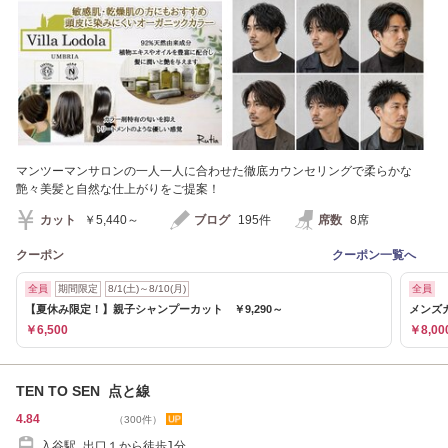
マンツーマンサロンの一人一人に合わせた徹底カウンセリングで柔らかな
艶々美髪と自然な仕上がりをご提案！
カット
￥5,440～
ブログ
195件
席数
8席
クーポン
クーポン一覧へ
全員
期間限定
8/1(土)～8/10(月)
全員
【夏休み限定！】親子シャンプーカット ￥9,290～
メンズカ
￥6,500
￥8,00
TEN TO SEN 点と線
4.84
（300件）
入谷駅 出口１から徒歩1分