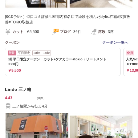
[8/10予約×］◎口コミ評価4.9#都内有名店で経験を積んだstylist在籍#髪質改
善#TOKIO取扱店
カット
￥5,500
ブログ
36件
席数
3席
クーポン
クーポン一覧へ
新規
平日限定
10時～18時
全員
8月平日限定クーポン カット+ケアカラー+tokioトリートメント
人気No
9500円
￥1300
￥9,500
￥13,0
Lindo 三ノ輪
4.43
（8件）
三ノ輪駅から徒歩4分