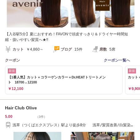
【入谷駅5分】夏におすすめ！FAVONで頭皮すっきり＆ドライヤー時間短
縮・扱いやすい髪質へ★!!
カット
￥4,860～
ブログ
15件
席数
5席
クーポン
クーポン一覧へ
新規
新規
【1番人気】カット＋コラーゲンカラー＋Dr.HEATトリートメン
カット＋D
ト 18700→12100
￥12,100
￥9,90
Hair Club Olive
5.00
（3件）
浅草（つくばエクスプレス）駅より徒歩8分 浅草/髪質改善/白髪染
め/白髪/縮毛矯正