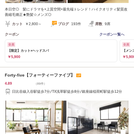
本日空◎ 髪にドラマを×上質空間×最先端トレンド！ハイクオリティ髪質改
善縮毛矯正★艶髪☆メンズ◎
カット
￥2,800～
ブログ
193件
席数
9席
クーポン
クーポン一覧へ
全員
全員
【限定】カット×ヘッドスパ
【メン
￥5,900
￥5,90
Forty-five【フォーティーファイブ】
4.89
（89件）
日比谷線入谷駅徒歩7分/TX浅草駅徒歩8分/銀座線稲荷町駅徒歩12分