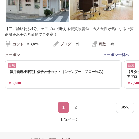
【三ノ輪駅徒歩4分】ケアプロで叶える髪質改善◎ 大人女性が気になる上質
商材をお手ごろ価格でご提案！
カット
￥3,850
ブログ
1件
席数
3席
クーポン
クーポン一覧へ
新規
新規
【8月新規様限定】似合わせカット（シャンプー・ブロー込み）
【リタ
アプ
￥3,800
￥7,50
1
2
次へ
1 / 2ページ