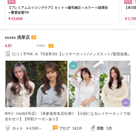
新規
新規
【プレミアムエイジングケア】カット＋縮毛矯正＋カラー＋頭浸浴
【本日限
＋髪質改善TR
￥33,600
￥7,70
roots 浅草店
4.87
（53件）
口コミ平均4.８ TX浅草3分【レイヤーカット/メンズカット/髪質改善】
入谷 田原町10分
8/4◎《roots2号店》《表参道有名店出身!》【小顔になるレイヤーカットで似
合わせ☆】【学割クーポンあり】
カット
￥4,500～
ブログ
181件
席数
5席