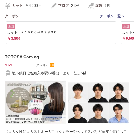
カット
￥4,200～
ブログ
218件
席数
6席
クーポン
クーポン一覧へ
新規
新規
カット ￥４５００⇒￥３８００
カット＋
￥3,800
￥9,50
TOTOSA Coming
4.64
（202件）
地下鉄日比谷線入谷駅(4番出口より）徒歩5秒
【大人女性に大人気】オーガニックカラーやヘッドスパなど頭皮も髪にもこ