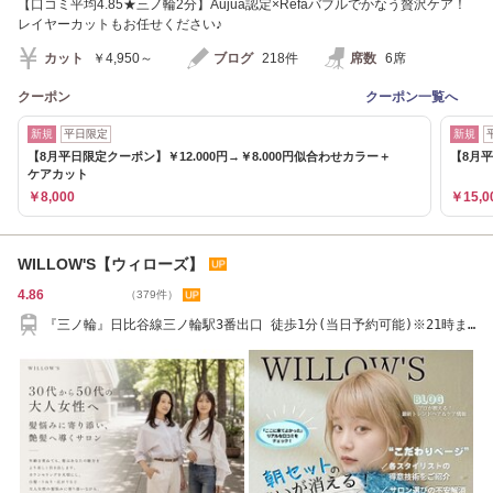
【口コミ平均4.85★三ノ輪2分】Aujua認定×Refaバブルでかなう贅沢ケア！
レイヤーカットもお任せください♪
カット
￥4,950～
ブログ
218件
席数
6席
クーポン
クーポン一覧へ
新規
平日限定
新規
【8月平日限定クーポン】￥12.000円→￥8.000円似合わせカラー＋
【8月平
ケアカット
￥8,000
￥15,0
WILLOW'S【ウィローズ】
4.86
（379件）
『三ノ輪』日比谷線三ノ輪駅3番出口 徒歩1分(当日予約可能)※21時ま
で営業