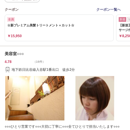
クーポン
クーポン一覧へ
全員
新規
☆新プレミアム美髪トリートメント＋カット☆
【新規
サージ
￥15,950
￥8,25
美容室○○○
4.78
（16件）
地下鉄日比谷線入谷駅1番出口 徒歩2分
○○○ひとり営業です○○○大切に丁寧に○○○全てひとりで担当いたします○○○