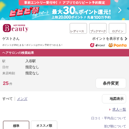
レディース
ブックマーク
ログイン
ゲストさん
ポイントを表示する
ポイントが1%たまる！
ポイントはサロン予約でつかえる！
ヘアサロンの検索結果
入谷駅
駅
指定なし
日付
指定なし
来店時刻
25
条件変更
件
すべて
メンズ
地図表示
求人一覧
口コミ・平均点について
オススメ順
標準
並び順について