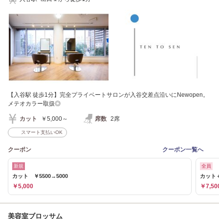
【入谷駅 徒歩1分】完全プライベートサロンが入谷交差点沿いにNewopen。
メテオカラー取扱◎
カット
￥5,000～
席数
2席
スマート支払いOK
クーポン
クーポン一覧へ
新規
全員
カット ￥5500→5000
カット＋
￥5,000
￥7,50
美容室ブロッサム