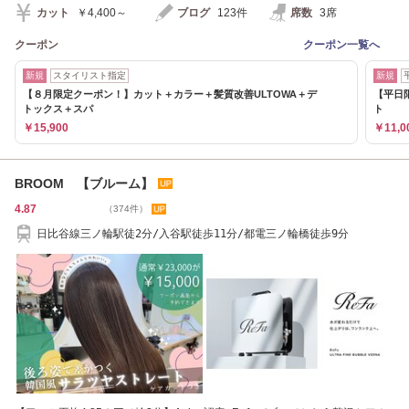
カット
￥4,400～
ブログ
123件
席数
3席
クーポン
クーポン一覧へ
新規
スタイリスト指定
新規
【８月限定クーポン！】カット＋カラー＋髪質改善ULTOWA＋デ
【平日限
トックス＋スパ
ト
￥15,900
￥11,0
BROOM 【ブルーム】
4.87
（374件）
日比谷線三ノ輪駅徒2分/入谷駅徒歩11分/都電三ノ輪橋徒歩9分