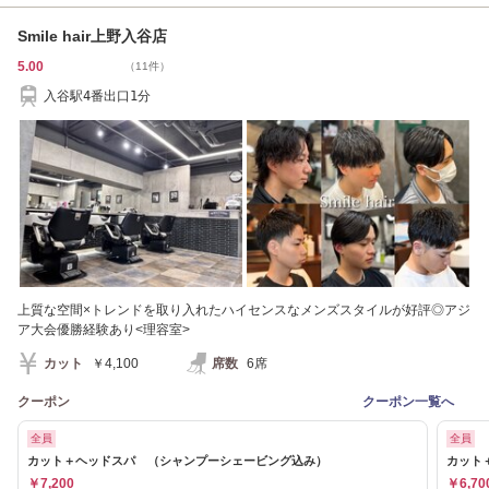
Smile hair上野入谷店
5.00
（11件）
入谷駅4番出口1分
上質な空間×トレンドを取り入れたハイセンスなメンズスタイルが好評◎アジ
ア大会優勝経験あり<理容室>
カット
￥4,100
席数
6席
クーポン
クーポン一覧へ
全員
全員
カット＋ヘッドスパ （シャンプーシェービング込み）
カット
￥7,200
￥6,70