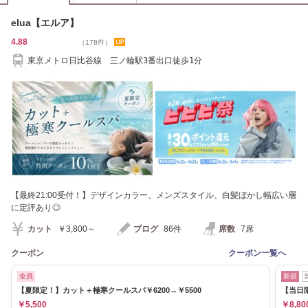
elua【エルア】
4.88
（178件）
東京メトロ日比谷線 三ノ輪駅3番出口徒歩1分
【最終21:00受付！】デザインカラー、メンズスタイル、白髪ぼかし幅広い層
に定評あり◎
カット
￥3,800～
ブログ
86件
席数
7席
クーポン
クーポン一覧へ
全員
新規
【夏限定！】カット＋極寒クールスパ￥6200→￥5500
【当日
￥5,500
￥8,80