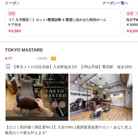
クーポン
クーポン一覧へ
全員
全員
《７.８月限定！》カット+髪質診断 & 髪質に合わせた特別ホーム
当日予
ケア付き
￥1000
￥6,980
￥8,00
TOKYO MASTARD
4.77
（260件）
【東京メトロ日比谷線】入谷駅徒歩1分 【JR山手線】鶯谷駅 徒歩10分
【口コミ高評価☆満足度No.1】入谷のNo.1最新髪質改善サロン！あなた史上
最高のツヤ髪を叶えます!