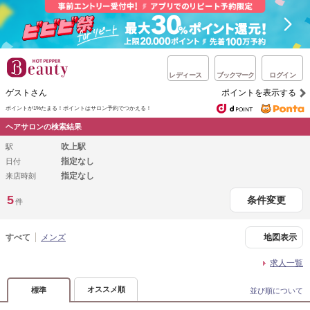
レディース
ブックマーク
ログイン
ゲストさん
ポイントを表示する
ポイントが1%たまる！
ポイントはサロン予約でつかえる！
ヘアサロンの検索結果
吹上駅
駅
指定なし
日付
指定なし
来店時刻
5
条件変更
件
すべて
メンズ
地図表示
求人一覧
オススメ順
標準
並び順について