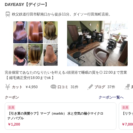
DAYEASY【デイジー】
秩父鉄道行田市駅南口から徒歩11分。ダイソー行田旭町店前。
完全個室であなたのなりたいを叶える♪頭浸浴で睡眠の質を◎ 22:00まで営業
【 縮毛矯正受付18:00までok 】
カット
￥4,950
口コミ
31件
ブログ
37件
クーポン
クーポン一覧へ
全員
全員
【引き算の美髪ケア】マーブ（marbb） 水と空気の極小マイクロ
【リラ
ナノバブル
￥1,200
￥7,00