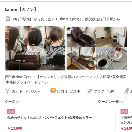
kanon【カノン】
JR行田駅東口から真っ直ぐ3.3km車で約8分。秩父鉄道行田市駅から
1.8km車で5分。
行田市New Open！【カウンセリング重視のマンツーマン】古民家×完全個室
"本格的プライベートサロン
カット
￥5,000～
口コミ
159件
ブログ
45件
クーポン
クーポン一覧へ
新規
新規
似合わせカット×コレストンパーフェクト+白髪染めカラー
【高発
ョンカ
￥13,900
￥14,9