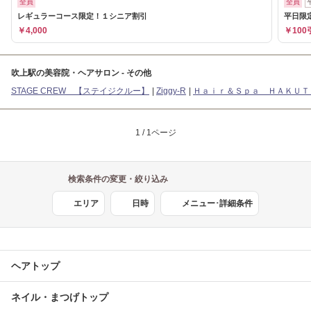
全員
全員
レギュラーコース限定！１シニア割引
平日限
￥4,000
￥100
吹上駅の美容院・ヘアサロン - その他
STAGE CREW 【ステイジクルー】
Ziggy-R
Ｈａｉｒ＆Ｓｐａ ＨＡＫＵＴ
1 / 1ページ
検索条件の変更・絞り込み
エリア
日時
メニュー･詳細条件
ヘアトップ
ネイル・まつげトップ