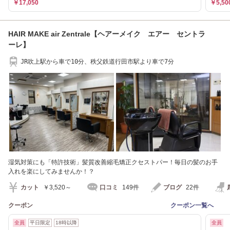
￥17,050
￥5,50
HAIR MAKE air Zentrale【ヘアーメイク エアー セントラ
ーレ】
JR吹上駅から車で10分、秩父鉄道行田市駅より車で7分
湿気対策にも「特許技術」髪質改善縮毛矯正クセストパー！毎日の髪のお手
入れを楽にしてみませんか！？
カット
￥3,520～
口コミ
149件
ブログ
22件
クーポン
クーポン一覧へ
全員
平日限定
18時以降
全員