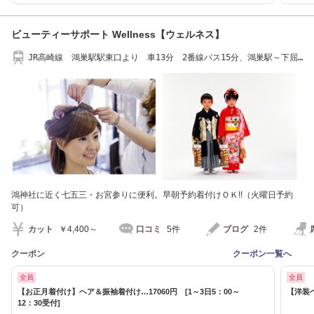
ビューティーサポート Wellness【ウェルネス】
JR高崎線 鴻巣駅駅東口より 車13分 2番線バス15分、鴻巣駅～下屈
巣下車
鴻神社に近く七五三・お宮参りに便利。早朝予約着付けＯＫ!!（火曜日予約
可）
カット
￥4,400～
口コミ
5件
ブログ
2件
クーポン
クーポン一覧へ
全員
全員
【お正月着付け】ヘア＆振袖着付け…17060円 [1～3日5：00～
【洋装
12：30受付]