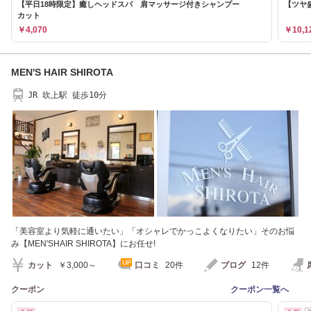
【平日18時限定】癒しヘッドスパ 肩マッサージ付きシャンプー
【ツヤ
カット
￥4,070
￥10,1
MEN'S HAIR SHIROTA
JR 吹上駅 徒歩10分
「美容室より気軽に通いたい」「オシャレでかっこよくなりたい」そのお悩
み【MEN'SHAIR SHIROTA】にお任せ!
カット
￥3,000～
口コミ
20件
ブログ
12件
クーポン
クーポン一覧へ