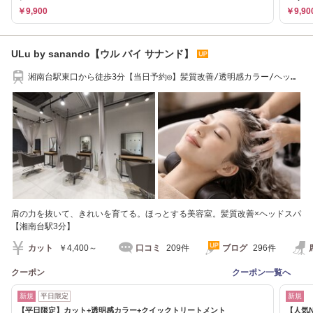
￥9,900
￥9,90
ULu by sanando【ウル バイ サナンド】
湘南台駅東口から徒歩3分【当日予約◎】髪質改善/透明感カラー/ヘッド
スパ/湘南台
肩の力を抜いて、きれいを育てる。ほっとする美容室。髪質改善×ヘッドスパ
【湘南台駅3分】
カット
￥4,400～
口コミ
209件
ブログ
296件
クーポン
クーポン一覧へ
新規
平日限定
新規
【平日限定】カット+透明感カラー+クイックトリートメント
【人気N