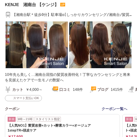
KENJE 湘南台 【ケンジ】
【湘南台駅＊徒歩0分】駐車場◎[しっかりカウンセリング/湘南台/髪質
改善/縮毛矯正]
10年先も美しく…湘南台屈指の髪質改善特化！丁寧なカウンセリングと将来
を見据えたケアで一生モノの艶髪へ
カット
￥4,000～
口コミ
148件
ブログ
1415件
スマート支払いOK
クーポン
クーポン一覧へ
新規
9時～21時
スタイリスト指定
新規
【人気NO1】髪質改善+カット+酵素カラー+オージュア
【人気N
1stepTR+頭皮ケア
ト+頭
￥17,600
￥14,3