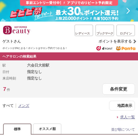
レディース
ブックマーク
ログイン
ゲストさん
ポイントを表示する
ポイントが1%たまる！
ポイントはサロン予約でつかえる！
ヘアサロンの検索結果
六会日大前駅
駅
指定なし
日付
指定なし
来店時刻
7
条件変更
件
すべて
メンズ
地図表示
求人一覧
オススメ順
標準
並び順について