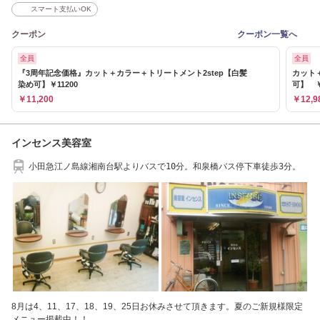
スマート支払いOK
クーポン
クーポン一覧へ
全員
全員
『3周年記念価格』カット＋カラー＋トリートメント2step【白髪
カット
染め可】￥11200
可】 ￥
￥11,200
￥12,9
インセンス美容室
小田急江ノ島線湘南台駅よりバスで10分。和泉橋バス停下車徒歩3分。
8月は4、11、17、18、19、25日お休みさせて頂きます。夏のご新規様限定
メニュー掲載中！！