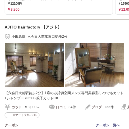
￥12100円
ト1650
￥8,800
￥12,6
AJITO hair factory 【アジト】
小田急線 六会日大前駅東口徒歩2分
【六会日大前駅徒歩2分】1席のみ貸切空間メンズ専門美容室/いつでもカット
+シャンプー￥3500/親子カットOK
カット
￥3,000～
口コミ
34件
ブログ
133件
スマート支払いOK
クーポン
クーポン一覧へ