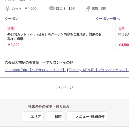
カット
￥4,000
口コミ
12件
席数
3席
クーポン
クーポン一覧へ
再来
再来
45日間カット（sh、s込み）※クーポン内容をご覧頂き、対象のお
40日
客様に適用。
￥3,800
￥4,50
六会日大前駅の美容院・ヘアサロン - その他
hair salon Trip 【ヘアサロントリップ】
Flan by KENJE【フランバイケンジ】
1 / 1ページ
検索条件の変更・絞り込み
エリア
日時
メニュー･詳細条件