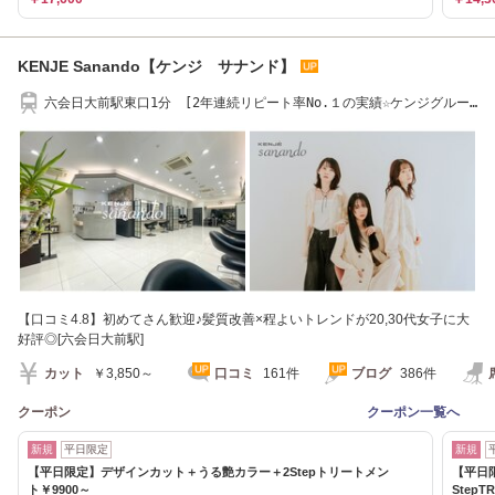
KENJE Sanando【ケンジ サナンド】
六会日大前駅東口1分 [2年連続リピート率No.１の実績☆ケンジグルー
プ新規顧客総合]
【口コミ4.8】初めてさん歓迎♪髪質改善×程よいトレンドが20,30代女子に大
好評◎[六会日大前駅]
カット
￥3,850～
口コミ
161件
ブログ
386件
クーポン
クーポン一覧へ
新規
平日限定
新規
【平日限定】デザインカット＋うる艶カラー＋2Stepトリートメン
【平日
ト￥9900～
Step