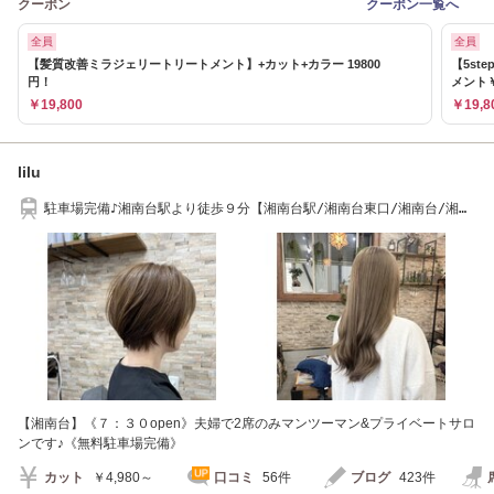
クーポン
クーポン一覧へ
全員
全員
【髪質改善ミラジェリートリートメント】+カット+カラー 19800
【5st
円！
メント￥
￥19,800
￥19,8
lilu
駐車場完備♪湘南台駅より徒歩９分【湘南台駅/湘南台東口/湘南台/湘南
台公園】
【湘南台】《７：３０open》夫婦で2席のみマンツーマン&プライベートサロ
ンです♪《無料駐車場完備》
カット
￥4,980～
口コミ
56件
ブログ
423件