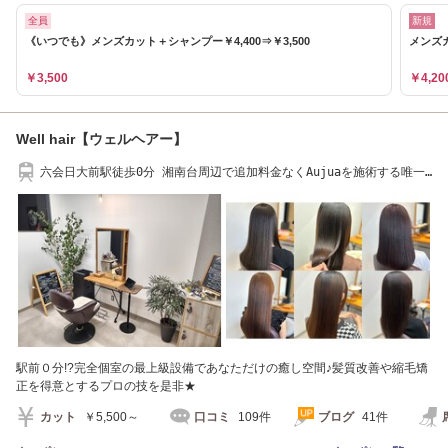
全員
新規
《いつでも》メンズカット＋シャンプー￥4,400⇒￥3,500
メンズカ
￥3,500
￥4,20
Well hair【ウェルヘアー】
六会日大前駅徒歩0分 湘南台周辺で追加料金なくAujuaを施術する唯一
の完全個室空間
駅前０分!?完全個室の最上級設備であなただけの癒し空間♪髪質改善や縮毛矯
正を得意とするプロの技を是非★
カット
￥5,500～
口コミ
109件
ブログ
41件