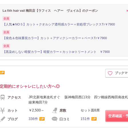
La fith hair vail 梅田店【ラフィス ヘアー ヴェイル】のクーポン
全員
【人気★NO５】カット＋クオルシア透明感カラー＋前処理プレックスTr￥7900
全員
【発色＆色味重視カラー】カット＋アディクシーカラー＋ベースTr￥7900
全員
【黒染めしない暗髪カラー】暗髪カラー＋カットorトリートメント ￥7900
UP
ブックマ
定期的にオシャレにしたい方へ◎
JR北新地東改札すぐ 阪神梅田西口3分 四ツ橋線西梅田南改札
アクセス
線東梅田7分
￥2,500～
セット面8席
カット
席数
空席確認・
336件
151件
ブログ
口コミ
UP
UP