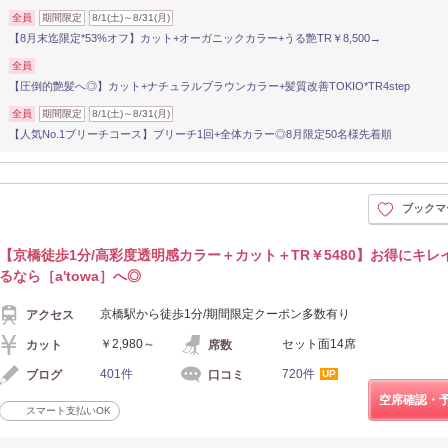
全員
期間限定
8/1(土)～8/31(月)
【8月末迄限定*53%オフ】カット+オーガニックカラー+うる艶TR￥8,500→
全員
【圧倒的艶髪へ◎】カット+ナチュラルブラウンカラー+髪質改善TOKIO*TR4step
全員
期間限定
8/1(土)～8/31(月)
【人気No.1ブリーチコース】ブリーチ1回+全体カラー◎8月限定50名様先着順
ブックマ
【京橋徒歩1分/高彩度透明感カラー＋カット＋TR￥5480】お得にキレ
るなら［a'towa］へ◎
京橋駅から徒歩1分/期間限定クーポン多数有り
アクセス
￥2,980～
セット面14席
カット
席数
401件
720件
ブログ
口コミ
UP
空席確認・
スマート支払いOK