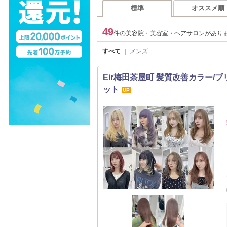
標準
オススメ順
49
件の美容院・美容室・ヘアサロンがあり
すべて
｜
メンズ
Eir梅田茶屋町 髪質改善カラー/
ット
UP