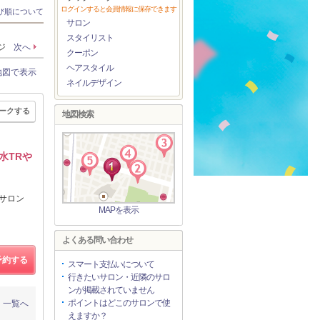
ログインすると会員情報に保存できます
び順について
サロン
スタイリスト
ージ
次へ
クーポン
ヘアスタイル
地図で表示
ネイルデザイン
ークする
地図検索
水TRや
化サロン
MAPを表示
よくある問い合わせ
予約する
スマート支払いについて
行きたいサロン・近隣のサロ
ンが掲載されていません
ポイントはどこのサロンで使
一覧へ
えますか？