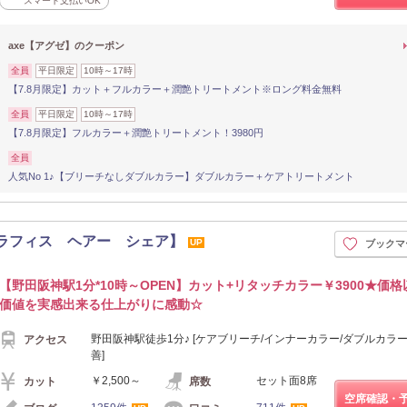
スマート支払いOK
axe【アグゼ】のクーポン
全員
平日限定
10時～17時
【7.8月限定】カット＋フルカラー＋潤艶トリートメント※ロング料金無料
全員
平日限定
10時～17時
【7.8月限定】フルカラー＋潤艶トリートメント！3980円
全員
人気No 1♪【ブリーチなしダブルカラー】ダブルカラー＋ケアトリートメント
田阪神店【ラフィス ヘアー シェア】
UP
ブックマ
【野田阪神駅1分*10時～OPEN】カット+リタッチカラー￥3900★価
価値を実感出来る仕上がりに感動☆
野田阪神駅徒歩1分♪ [ケアブリーチ/インナーカラー/ダブルカラー
アクセス
善]
￥2,500～
セット面8席
カット
席数
空席確認・