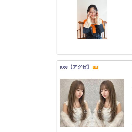
axe【アグゼ】
UP