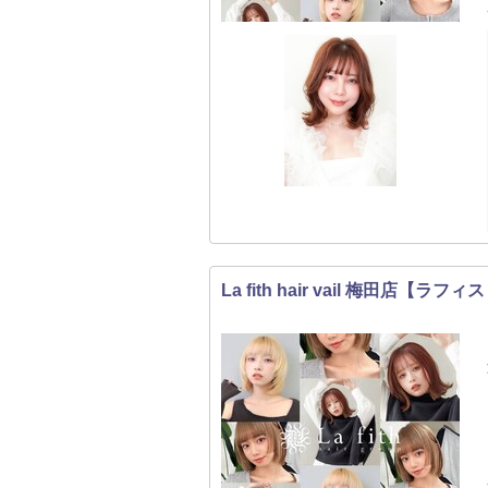
La fith hair vail 梅田店