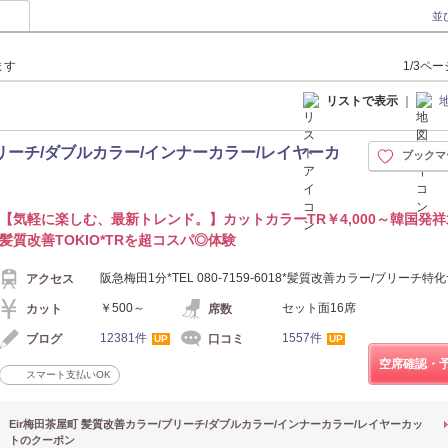
並
ます
1/3ペ
リストで表示
｜
ブリーチ/ダブルカラー/インナーカラー/レイヤーカ
ブックマ
【気軽に楽しむ、最新トレンド。】カットカラーTR￥4,000～韓国発祥
髪質改善TOKIO*TRを超コスパ◎体験
阪急梅田1分*TEL 080-7159-6018*髪質改善カラー/ブリーチ特
アクセス
￥500～
セット面16席
カット
席数
12381件
1557件
ブログ
口コミ
UP
UP
空席確認・
スマート支払いOK
Eir梅田茶屋町 髪質改善カラー/ブリーチ/ダブルカラー/インナーカラー/レイヤーカッ
トのクーポン