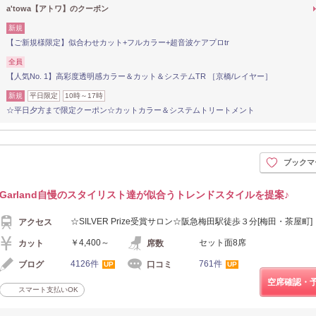
a'towa【アトワ】のクーポン
新規
【ご新規様限定】似合わせカット+フルカラー+超音波ケアプロtr
全員
【人気No. 1】高彩度透明感カラー＆カット＆システムTR ［京橋/レイヤー］
新規
平日限定
10時～17時
☆平日夕方まで限定クーポン☆カットカラー＆システムトリートメント
ブックマ
Garland自慢のスタイリスト達が似合うトレンドスタイルを提案♪
☆SILVER Prize受賞サロン☆阪急梅田駅徒歩３分[梅田・茶屋町
アクセス
￥4,400～
セット面8席
カット
席数
4126件
761件
ブログ
口コミ
UP
UP
空席確認・
スマート支払いOK