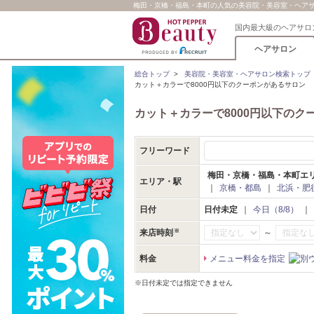
梅田・京橋・福島・本町の人気の美容院・美容室・ヘアサロン
国内最大級のヘアサロ
ヘアサロン
総合トップ
>
美容院・美容室・ヘアサロン検索トップ
カット＋カラーで8000円以下のクーポンがあるサロン
カット＋カラーで8000円以下のク
フリーワード
梅田・京橋・福島・本町エ
エリア・駅
｜
京橋・都島
｜
北浜・肥
日付
日付未定
｜
今日（8/8）
｜
～
来店時刻
料金
メニュー料金を指定
※日付未定では指定できません