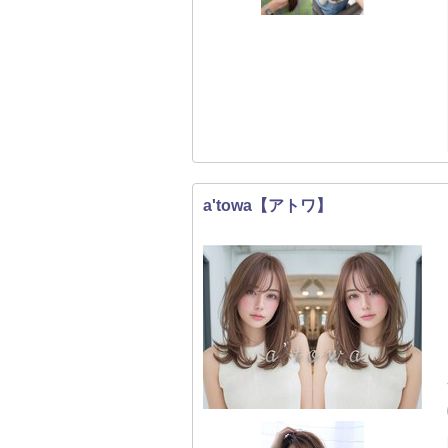
a'towa【アトワ】