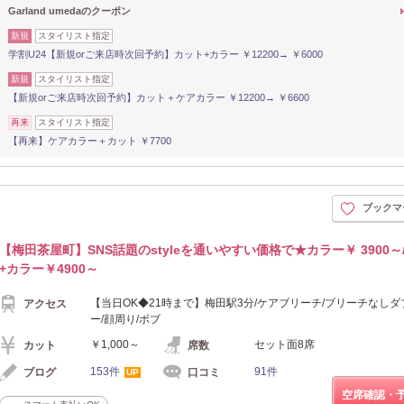
Garland umedaのクーポン
新規
スタイリスト指定
学割U24【新規orご来店時次回予約】カット+カラー ￥12200→ ￥6000
新規
スタイリスト指定
【新規orご来店時次回予約】カット＋ケアカラー ￥12200→ ￥6600
再来
スタイリスト指定
【再来】ケアカラー＋カット ￥7700
ブックマ
【梅田茶屋町】SNS話題のstyleを通いやすい価格で★カラー￥ 3900～
+カラー￥4900～
【当日OK◆21時まで】梅田駅3分/ケアブリーチ/ブリーチなし
アクセス
ー/顔周り/ボブ
￥1,000～
セット面8席
カット
席数
153件
91件
ブログ
口コミ
UP
空席確認・