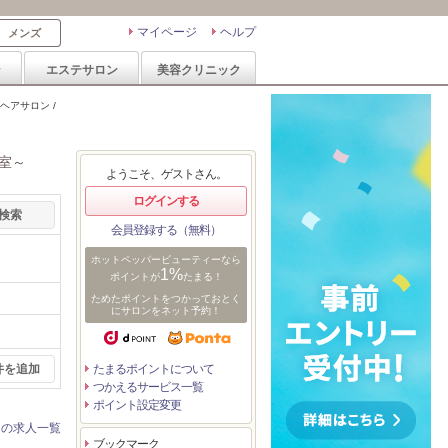
マイページ
ヘルプ
メンズ
ン
エステサロン
美容クリニック
アサロン /
室～
ようこそ、ゲストさん。
ログインする
会員登録する（無料）
ホットペッパービューティーなら
1%
ポイントが
たまる！
ためたポイントをつかっておとく
にサロンをネット予約！
件を追加
たまるポイントについて
つかえるサービス一覧
ポイント設定変更
ンの求人一覧
ブックマーク