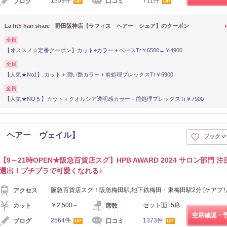
1359件
711件
ブログ
口コミ
UP
UP
La fith hair share 野田阪神店【ラフィス ヘアー シェア】のクーポン
全員
【オススメ☆定番クーポン】カット+カラー＋ベースTr￥6500→￥4900
全員
【人気★No1】 カット＋潤い艶カラー＋前処理プレックスTr￥5900
全員
【人気★NO５】カット＋クオルシア透明感カラー＋前処理プレックスTr￥7900
【ラフィス ヘアー ヴェイル】
ブックマ
【9～21時OPEN★阪急百貨店スグ】HPB AWARD 2024 サロン部門 
選出！プチプラで可愛くなれる♪
阪急百貨店スグ！阪急梅田駅,地下鉄梅田・東梅田駅2分 [ケアブリ
アクセス
￥2,500～
セット面15席
カット
席数
空席確認・
2564件
1373件
ブログ
口コミ
UP
UP