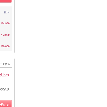
一覧へ
￥4,980
￥3,980
￥9,000
ークする
格以上の
/髪質改
予約する