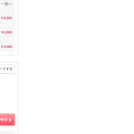
一覧へ
￥6,500
￥5,980
￥4,980
ークする
]
予約する