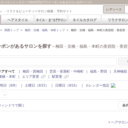
/カット＋カラーで8000円以下のクーポンがあるサロン(1/3ページ)
レディース
ン ・リラク＆ビューティーサロン検索・予約サイト
ヘアスタイル
ネイル・まつげサロン
ネイルカタログ
リラクサロ
>
関西トップ
>
梅田・京橋・福島・本町トップ
>
梅田・京橋・福島・本町の美容院・美容室・ヘ
ーポンがあるサロンを探す
～梅田・京橋・福島・本町の美容院・美容
リアすべて
｜
梅田・西梅田
｜
芝田・茶屋町・中崎町
｜
福島・野田
｜
天神橋筋
後橋・本町
｜
エリア変更
｜
駅変更
明日（8/9）
｜
土曜日（8/15）
｜
日曜日（8/16）
｜
カレンダー指定
条
ヘアサロ