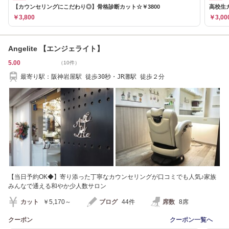
【カウンセリングにこだわり◎】骨格診断カット☆￥3800
高校生
￥3,800
￥3,00
Angelite 【エンジェライト】
5.00
（10件）
最寄り駅：阪神岩屋駅 徒歩30秒・JR灘駅 徒歩２分
【当日予約OK◆】寄り添った丁寧なカウンセリングが口コミでも人気♪家族
みんなで通える和やか少人数サロン
カット
￥5,170～
ブログ
44件
席数
8席
クーポン
クーポン一覧へ