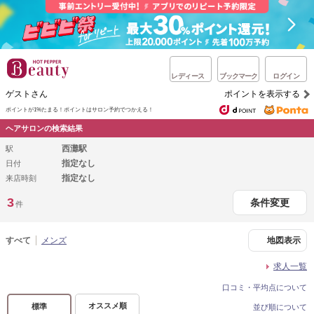
レディース
ブックマーク
ログイン
ゲストさん
ポイントを表示する
ポイントが1%たまる！
ポイントはサロン予約でつかえる！
ヘアサロンの検索結果
西灘駅
駅
指定なし
日付
指定なし
来店時刻
3
条件変更
件
すべて
メンズ
地図表示
求人一覧
口コミ・平均点について
オススメ順
標準
並び順について