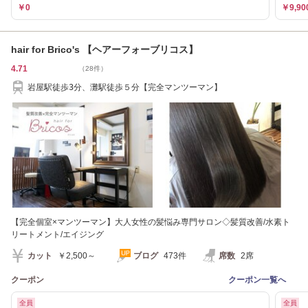
￥0
￥9,90
hair for Brico's 【ヘアーフォーブリコス】
4.71
（28件）
岩屋駅徒歩3分、灘駅徒歩５分【完全マンツーマン】
【完全個室×マンツーマン】大人女性の髪悩み専門サロン◇髪質改善/水素ト
リートメント/エイジング
カット
￥2,500～
ブログ
473件
席数
2席
クーポン
クーポン一覧へ
全員
全員