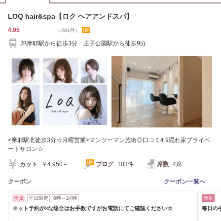
LOQ hair&spa【ロク ヘアアンドスパ】
4.95
（281件）
JR摩耶駅から徒歩3分 王子公園駅から徒歩9分
<摩耶駅北徒歩3分☆月曜営業>マンツーマン施術◎口コミ4.9隠れ家プライベ
ートサロン☆
カット
￥4,950～
ブログ
103件
席数
4席
クーポン
クーポン一覧へ
全員
平日限定
0時～24時
新規
ネット予約が×な場合はお手数ですがお電話にてご確認ください☆
毎日の