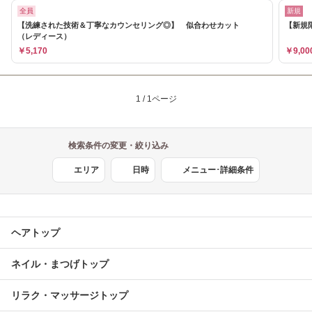
全員
新規
【洗練された技術＆丁寧なカウンセリング◎】 似合わせカット
【新規
（レディース）
￥5,170
￥9,00
1 / 1ページ
検索条件の変更・絞り込み
エリア
日時
メニュー･詳細条件
ヘアトップ
ネイル・まつげトップ
リラク・マッサージトップ