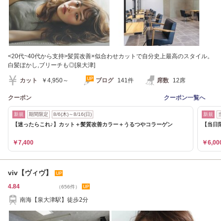
<20代~40代から支持>髪質改善×似合わせカットで自分史上最高のスタイル。
白髪ぼかし,ブリーチも◎[泉大津]
カット
￥4,950～
ブログ
141件
席数
12席
クーポン
クーポン一覧へ
新規
期間限定
8/6(木)～8/16(日)
新規
【迷ったらこれ♪】カット＋髪質改善カラー＋うるつやコラーゲン
【当日
￥7,400
￥6,00
viv【ヴィヴ】
4.84
（656件）
南海【泉大津駅】徒歩2分