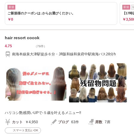
新規
新規
ご新規様のクーポンは↓からお選びください。
【17時
￥0
￥3,50
hair resort cocok
4.75
（79件）
南海本線泉大津駅徒歩６分・JR阪和線和泉府中駅南海バス20分h
ハリコシ艶感潤いUPで-５歳を叶えるメニュー!!
カット
￥4,950
ブログ
63件
席数
7席
スマート支払いOK