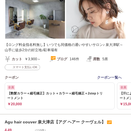
【ロング料金指名料無し】いつでも同価格の通いやすいサロン♪ 泉大津駅～
山手に徒歩2分の好立地♪駐車場有
カット
￥3,900～
ブログ
146件
席数
5席
スマート支払いOK
クーポン
クーポン一覧へ
全員
全員
【艶髪カラー＋縮毛矯正】カット＋カラー＋縮毛矯正＋2stepトリ
【汗に
ートメント
ートメ
￥20,000
￥15,0
Agu hair couver 泉大津店【アグ ヘアー クーヴェル】
4.49
（110件）