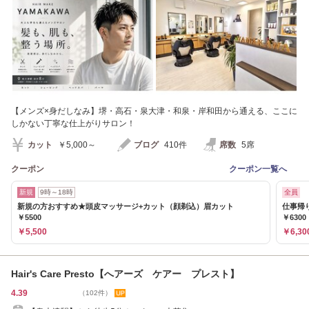
【メンズ×身だしなみ】堺・高石・泉大津・和泉・岸和田から通える、ここに
しかない丁寧な仕上がりサロン！
カット
￥5,000～
ブログ
410件
席数
5席
クーポン
クーポン一覧へ
新規
9時～18時
全員
新規の方おすすめ★頭皮マッサージ+カット（顔剃込）眉カット
仕事帰
￥5500
￥6300
￥5,500
￥6,30
Hair's Care Presto【へアーズ ケアー プレスト】
4.39
（102件）