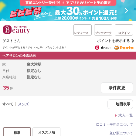
レディース
ブックマーク
ログイン
ゲストさん
ポイントを表示する
ポイントが1%たまる！
ポイントはサロン予約でつかえる！
ヘアサロンの検索結果
泉大津駅
駅
指定なし
日付
指定なし
来店時刻
35
条件変更
件
すべて
メンズ
地図表示
求人一覧
口コミ・平均点について
オススメ順
標準
並び順について