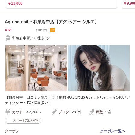
￥11,000
￥9,90
Agu hair silje 和泉府中店【アグ ヘアー シルエ】
4.61
（101件）
和泉府中駅より徒歩2分
【和泉府中】口コミ人気で年間予約数NO.1Group★カット+カラー￥5400♪ア
ディクシー・TOKIO取扱い！
カット
￥2,200～
ブログ
287件
席数
9席
スマート支払いOK
クーポン
クーポン一覧へ