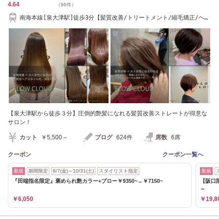
4.64
（96件）
南海本線[泉大津駅]徒歩3分【髪質改善/トリートメント/縮毛矯正/ヘッ
ドスパが人気◎】
【泉大津駅から徒歩３分】圧倒的艶髪になれる髪質改善ストレートが得意な
サロン！
カット
￥5,500～
ブログ
624件
席数
6席
クーポン
クーポン一覧へ
新規
期間限定
8/7(金)～10/31(土)
スタイリスト指定
新規
『田端指名限定』褒められ艶カラー+ブロー￥9350~→￥7150~
【阪口
～
￥6,050
￥19,8