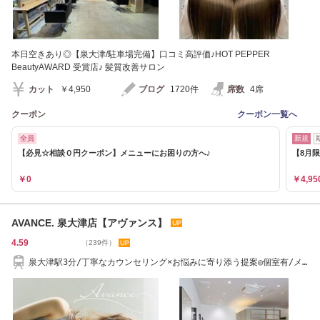
本日空きあり◎【泉大津/駐車場完備】口コミ高評価♪HOT PEPPER
BeautyAWARD 受賞店♪ 髪質改善サロン
カット
￥4,950
ブログ
1720件
席数
4席
クーポン
クーポン一覧へ
全員
新規
【必見☆相談０円クーポン】メニューにお困りの方へ♪
【8月限
￥0
￥4,95
AVANCE. 泉大津店【アヴァンス】
4.59
（239件）
泉大津駅3分/丁寧なカウンセリング×お悩みに寄り添う提案◎個室有/メ
ンズ歓迎