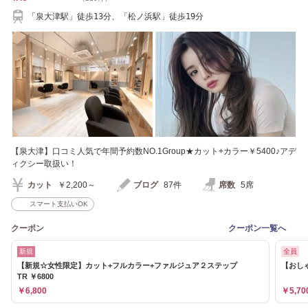
「泉大津駅」徒歩13分、「松ノ浜駅」徒歩19分
【泉大津】口コミ人気で年間予約数NO.1Group★カット+カラー￥5400♪アデ
ィクシー取扱い！
カット
￥2,200～
ブログ
87件
席数
5席
スマート支払いOK
クーポン
クーポン一覧へ
新規
全員
【新規☆女性限定】カット+フルカラー+ファルジュア２ステップ
【おしゃ
TR ￥6800
￥6,800
￥5,70