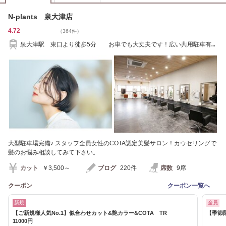
N-plants 泉大津店
4.72
（364件）
泉大津駅 東口より徒歩5分 お車でも大丈夫です！広い共用駐車有り
ます。
大型駐車場完備♪ スタッフ全員女性のCOTA認定美髪サロン！カウセリングで
髪のお悩み相談してみて下さい。
カット
￥3,500～
ブログ
220件
席数
9席
クーポン
クーポン一覧へ
新規
全員
【ご新規様人気No.1】似合わせカット&艶カラー&COTA TR
【季節
11000円