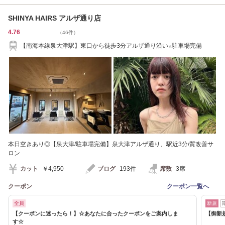
SHINYA HAIRS アルザ通り店
4.76
（46件）
【南海本線泉大津駅】東口から徒歩3分アルザ通り沿い☆駐車場完備
本日空きあり◎【泉大津/駐車場完備】泉大津アルザ通り、駅近3分/質改善サ
ロン
カット
￥4,950
ブログ
193件
席数
3席
クーポン
クーポン一覧へ
全員
新規
【クーポンに迷ったら！】☆あなたに合ったクーポンをご案内しま
【御新
す☆