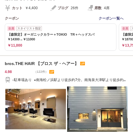
カット
￥4,400
ブログ
26件
席数
4席
クーポン
クーポン一覧へ
全員
スタイリスト指定
全員
【森限定】オーガニックカラー＋TOKIO TR＋ヘッドスパ
【森限
￥14300→￥11000
￥1870
￥11,000
￥13,7
bros.THE HAIR 【ブロス ザ・ヘアー】
4.98
（122件）
☆駐車場あり ★南海松ノ浜駅より徒歩約7分。南海泉大津駅より徒歩約１
0分。