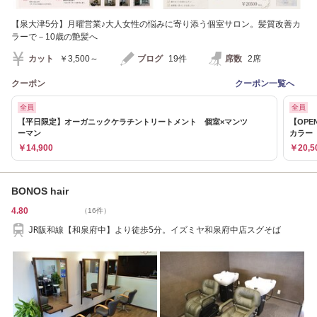
【泉大津5分】月曜営業♪大人女性の悩みに寄り添う個室サロン。髪質改善カ
ラーで－10歳の艶髪へ
カット
￥3,500～
ブログ
19件
席数
2席
クーポン
クーポン一覧へ
全員
全員
【平日限定】オーガニックケラチントリートメント 個室×マンツ
【OP
ーマン
カラー
￥14,900
￥20,5
BONOS hair
4.80
（16件）
JR阪和線【和泉府中】より徒歩5分。イズミヤ和泉府中店スグそば