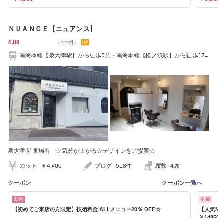
ＮＵＡＮＣＥ【ニュアンス】
4.88
（222件）
南海本線【泉大津駅】から徒歩5分・南海本線【松ノ浜駅】から徒歩17
分
泉大津 駐車場有 ☆気分が上がる☆デザインをご提案☆
カット
￥4,400
ブログ
518件
席数
4席
クーポン
クーポン一覧へ
新規
全員
【初めてご来店の方限定】技術料金 ALLメニュー20％ OFF☆
【人気
￥1485