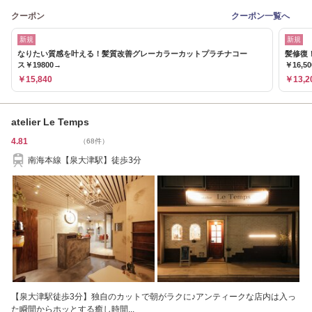
クーポン
クーポン一覧へ
新規
新規
なりたい質感を叶える！髪質改善グレーカラーカットプラチナコー
髪修復
ス￥19800→
￥16,5
￥15,840
￥13,2
atelier Le Temps
4.81
（68件）
南海本線【泉大津駅】徒歩3分
【泉大津駅徒歩3分】独自のカットで朝がラクに♪アンティークな店内は入っ
た瞬間からホッとする癒し時間...