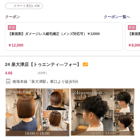
スマート支払いOK
クーポン
クーポン一覧へ
新規
新規
【新規割】ダメージレス縮毛矯正（メンズ対応可）￥12000
【新規
￥12,000
￥8,00
24 泉大津店【トゥエンティ―フォー】
4.66
（93件）
南海本線『泉大津駅』東口より徒歩5分