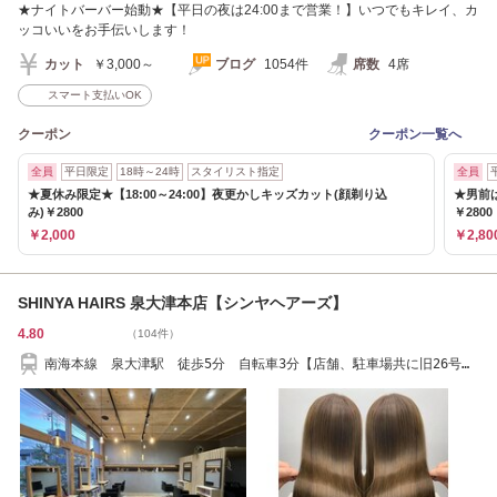
★ナイトバーバー始動★【平日の夜は24:00まで営業！】いつでもキレイ、カ
ッコいいをお手伝いします！
カット
￥3,000～
ブログ
1054件
席数
4席
スマート支払いOK
クーポン
クーポン一覧へ
全員
平日限定
18時～24時
スタイリスト指定
全員
★夏休み限定★【18:00～24:00】夜更かしキッズカット(顔剃り込
★男前は
み)￥2800
￥2800
￥2,000
￥2,80
SHINYA HAIRS 泉大津本店【シンヤヘアーズ】
4.80
（104件）
南海本線 泉大津駅 徒歩5分 自転車3分【店舗、駐車場共に旧26号線
沿】