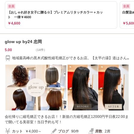
全員
全員
【おしゃれ好き女子に贈る☆】プレミアムリタッチカラー＋カッ
白髪染め
ト 一律￥4600
￥4,600
￥5,60
glow up by24 忠岡
5.00
（14件）
地域最高峰の黒木式酸性縮毛矯正ができるお店。【太平の湯】道はさん
で前のマンション
会社帰りに縮毛矯正できるお店！！新規の方縮毛矯正12000円平日夜22:00ま
で開いてる美容室！当日予約も可！
カット
￥4,000～
ブログ
90件
席数
2席