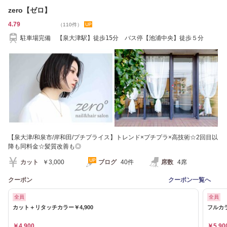
zero【ゼロ】
4.79
（110件）
駐車場完備 【泉大津駅】徒歩15分 バス停【池浦中央】徒歩５分
【泉大津/和泉市/岸和田/プチプライス】トレンド×プチプラ×高技術☆2回目以
降も同料金☆髪質改善も◎
カット
￥3,000
ブログ
40件
席数
4席
クーポン
クーポン一覧へ
全員
全員
カット＋リタッチカラー￥4,900
フルカラ
￥4,900
￥5,90