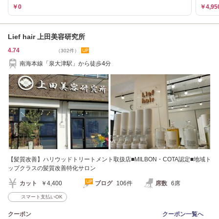
￥0
￥4,95
Lief hair 上田美容研究所
4.74
（302件）
南海本線「泉大津駅」から徒歩4分
【髪質改善】ハリウッドトリートメント取扱店■MILBON・COTA認定■地域ト
ップクラスの髪質改善特化サロン
カット
￥4,400
ブログ
106件
席数
6席
スマート支払いOK
クーポン
クーポン一覧へ