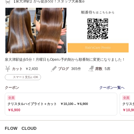
【泉大津駅】から徒歩5分！スタッフ大募集◎
泉大津駅徒歩5分！月曜日もOpen♪予約制から順番制に変更になりました！
カット
￥2,400
ブログ
365件
席数
5席
スマート支払いOK
クーポン
クーポン一覧へ
全員
全員
クリスタルハイブライト＋カット ￥10,100→￥6,900
クリス
￥6,900
￥10,9
FLOW CLOUD