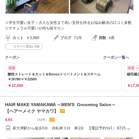
☆学生可愛い女子～大人な女性まで高い支持を誇るお悩み解決の口コミ多数
☆ナチュラル可愛いが持ち味サロン
カット
￥3,980
ブログ
71件
席数
4席
スマート支払いOK
クーポン
クーポン一覧へ
全員
全員
酸性ストレート＆カット＆Bonosトリートメント＆スチーム
縮毛矯正
￥26780⇒￥22500
￥22,500
￥17,5
HAIR MAKE YAMAKAWA ～MEN'S Grooming Salon～
【ヘアーメイク ヤマカワ】
4.93
（82件）
泉大津駅から徒歩5分 自転車３分 車1分 【電話予約tel: 0725-
22-0719】 当日予約OK