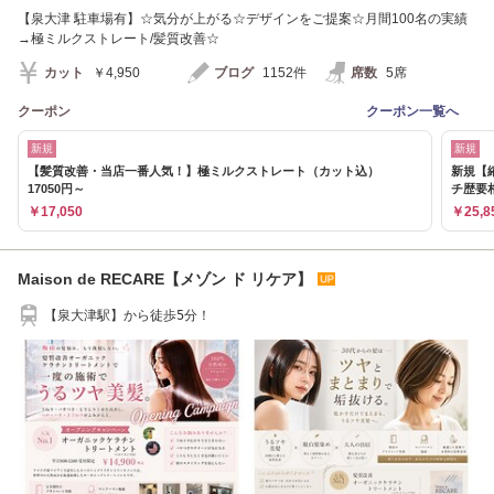
【泉大津 駐車場有】☆気分が上がる☆デザインをご提案☆月間100名の実績
→極ミルクストレート/髪質改善☆
カット
￥4,950
ブログ
1152件
席数
5席
クーポン
クーポン一覧へ
新規
新規
【髪質改善・当店一番人気！】極ミルクストレート（カット込）
新規【
17050円～
チ歴要
￥17,050
￥25,8
Maison de RECARE【メゾン ド リケア】
【泉大津駅】から徒歩5分！