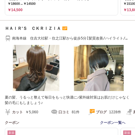
￥18600→￥14500
￥1510
￥14,500
￥13,6
ＨＡＩＲ’Ｓ ＣＫＲＩＺＩＡ
南海本線 住吉大社駅・住之江駅から徒歩5分[髪質改善/ハイライト/イ
ンナーカラー]
夏の髪、うるっと整えて毎日をもっと快適に♪紫外線対策はお肌だけじゃなく
髪の毛にもしましょう♪
カット
￥5,060
口コミ
81件
ブログ
1228件
クーポン
クーポン一覧へ
新規
新規