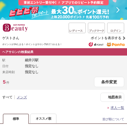
レディース
ブックマーク
ログイン
ゲストさん
ポイントを表示する
ポイントが1%たまる！
ポイントはサロン予約でつかえる！
ヘアサロンの検索結果
細井川駅
駅
指定なし
日付
指定なし
来店時刻
5
条件変更
件
すべて
メンズ
地図表示
求人一覧
オススメ順
標準
並び順について