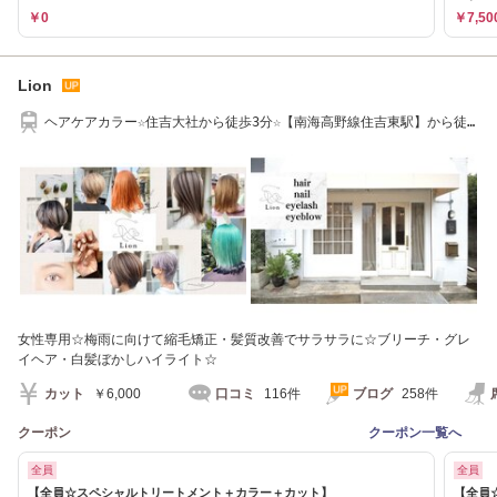
￥0
￥7,50
Lion
ヘアケアカラー☆住吉大社から徒歩3分☆【南海高野線住吉東駅】から徒
歩5分
女性専用☆梅雨に向けて縮毛矯正・髪質改善でサラサラに☆ブリーチ・グレ
イヘア・白髪ぼかしハイライト☆
カット
￥6,000
口コミ
116件
ブログ
258件
クーポン
クーポン一覧へ
全員
全員
【全員☆スペシャルトリートメント＋カラー＋カット】
【全員