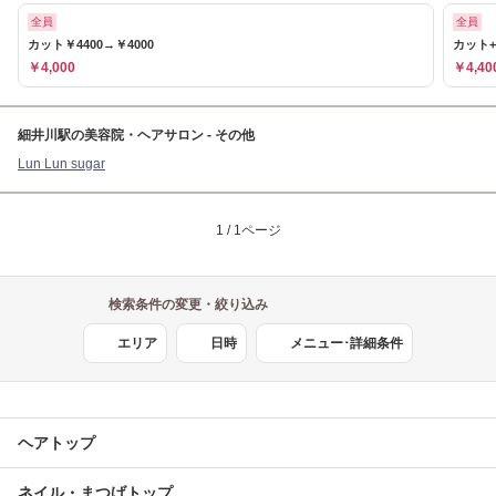
全員
全員
カット￥4400→￥4000
カット+
￥4,000
￥4,40
細井川駅の美容院・ヘアサロン - その他
Lun Lun sugar
1 / 1ページ
検索条件の変更・絞り込み
エリア
日時
メニュー･詳細条件
ヘアトップ
ネイル・まつげトップ