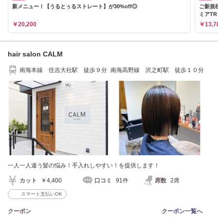
新メニュー！【うるとぅるストレート】が30%off◎
ご新規
ミアTR
￥20,200
￥13,7
hair salon CALM
南海本線 住吉大社駅 徒歩９分 南海高野線 沢之町駅 徒歩１０分
一人一人違う髪の悩み！手入れしやすい！を提供します！
カット
￥4,400
口コミ
91件
席数
2席
スマート支払いOK
クーポン
クーポン一覧へ