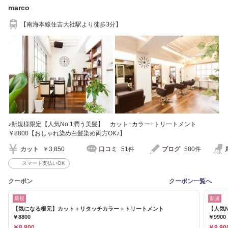
marco
【南海本線住吉大社駅より徒歩3分】
♪新規様限定【人気No.1潤う美髪】 カット+カラー+トリートメント
￥8800【おしゃれ染め白髪染め両方OK♪】
カット
￥3,850
口コミ
51件
ブログ
580件
スマート支払いOK
クーポン
クーポン一覧へ
新規
新規
【気になる根元】カット＋リタッチカラー＋トリートメント
【人気
￥8800
￥9900
￥8,800
￥9,90