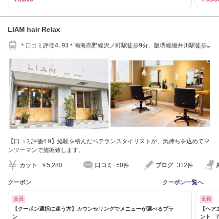
LIAM hair Relax
＊口コミ評価4.93＊南海高野線沢ノ町駅徒歩9分、阪堺線細井川駅徒歩5
分
【口コミ評価4.9】経験を積んだベテランスタイリストが、気持ちを込めてマ
ンツーマンで施術致します。
カット
￥5,280
口コミ
50件
ブログ
312件
クーポン
クーポン一覧へ
全員
全員
【クーポン選択に迷う方】カウンセリングでメニューが選べるプラ
【ヘア
ン
ント 7