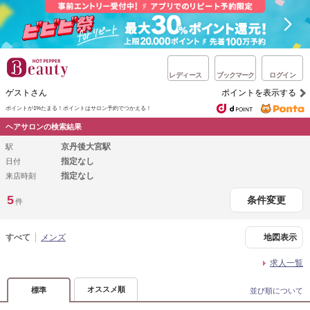
レディース
ブックマーク
ログイン
ゲストさん
ポイントを表示する
ポイントが1%たまる！
ポイントはサロン予約でつかえる！
ヘアサロンの検索結果
京丹後大宮駅
駅
指定なし
日付
指定なし
来店時刻
5
条件変更
件
すべて
メンズ
地図表示
求人一覧
オススメ順
標準
並び順について