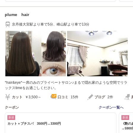
plume hair
京丹後大宮駅より車で5分、峰山駅より車で13分
*hair&eye*一席のみのプライベートサロン♪まるで隠れ家のような空間でリラ
ックスtimeをお過ごしください。
カット
￥3,500～
口コミ
15件
ブログ
2件
クーポン
クーポン一覧へ
新規
新規
カット＋プチスパ 3500円→3300円
《艶の
→5900