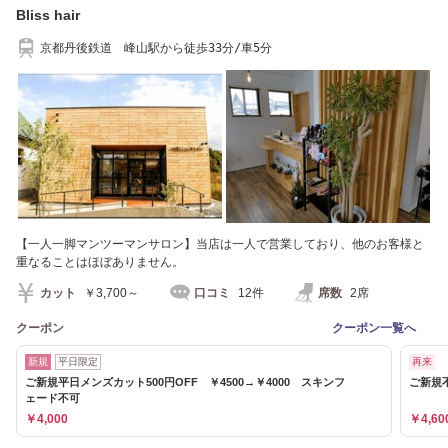
Bliss hair
京都丹後鉄道 峰山駅から徒歩33分/車5分
【一人一脚マンツーマンサロン】当店は一人で営業しており、他のお客様と
重なることはほぼありません。
カット
￥3,700～
口コミ
12件
席数
2席
クーポン
クーポン一覧へ
新規
平日限定
再来
ご新規平日メンズカット500円OFF ￥4500→￥4000 スキンフ
ご新規不
ェード不可
￥4,000
￥4,60