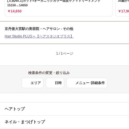
[人気No.1]カット+オーガニックカラー頭皮ケア＋トリートメント
35歳
15150→14650
￥14,650
￥17,9
京丹後大宮駅の美容院・ヘアサロン - その他
Hair Studio PLUS＋【ヘアスタジオプラス】
1 / 1ページ
検索条件の変更・絞り込み
エリア
日時
メニュー･詳細条件
ヘアトップ
ネイル・まつげトップ