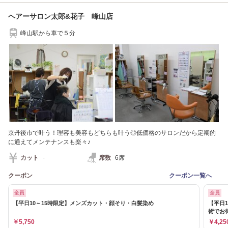
ヘアーサロン太郎&花子 峰山店
峰山駅から車で５分
京丹後市で叶う！理容も美容もどちらも叶う◎低価格のサロンだから定期的
に通えてメンテナンスも楽々♪
カット
-
席数
6席
クーポン
クーポン一覧へ
全員
全員
【平日10～15時限定】メンズカット・顔そり・白髪染め
【平日
術でお
￥5,750
￥4,25