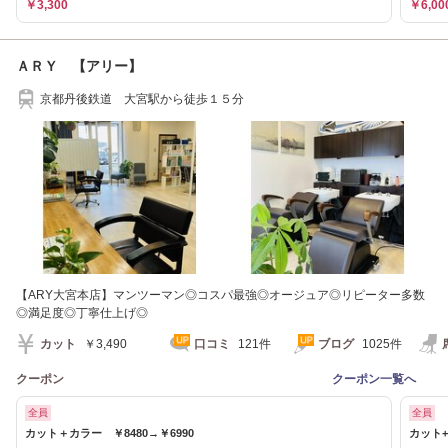
￥3,300
￥6,00
ＡＲＹ 【アリー】
京都丹後鉄道 大宮駅から徒歩１５分
【ARY大宮本店】マンツーマン◎コスパ最強◎オージュア◎リピーター多数
◎満足度◎丁寧仕上げ◎
カット
￥3,490
口コミ
121件
ブログ
1025件
クーポン
クーポン一覧へ
全員
全員
カット＋カラー ￥8480→￥6990
カット+