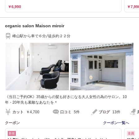
￥6,990
￥7,99
organic salon Maison miroir
峰山駅から車で６分/徒歩約２２分
《当日ご予約OK》35歳からの髪も好きになる大人女性の為のサロン。10
年・20年先も素敵なあなたを＊
カット
￥4,700
口コミ
5件
ブログ
13件
クーポン
クーポン一覧へ
新規
全員