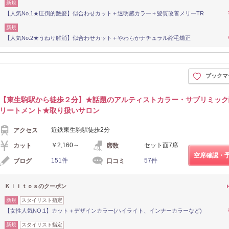
新規
【人気No.1★圧倒的艶髪】似合わせカット＋透明感カラー＋髪質改善メリーTR
新規
【人気No.2★うねり解消】似合わせカット＋やわらかナチュラル縮毛矯正
ブックマ
【東生駒駅から徒歩２分】★話題のアルティストカラー・サブリミック
リートメント★取り扱いサロン
近鉄東生駒駅徒歩2分
アクセス
￥2,160～
セット面7席
カット
席数
空席確認・
151件
57件
ブログ
口コミ
Ｋｉｉｔｏｓのクーポン
新規
スタイリスト指定
【女性人気NO.1】カット＋デザインカラー(ハイライト、インナーカラーなど)
新規
スタイリスト指定