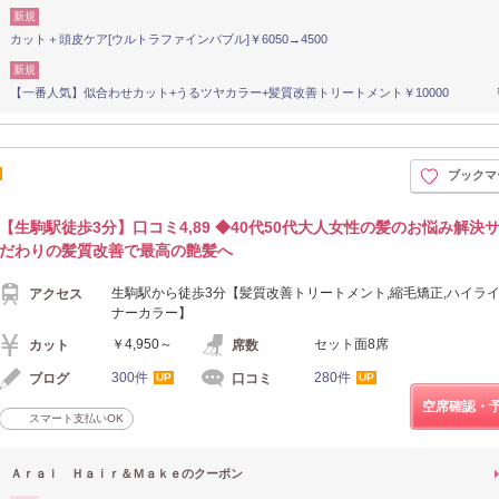
新規
カット＋頭皮ケア[ウルトラファインバブル]￥6050→4500
新規
【一番人気】似合わせカット+うるツヤカラー+髪質改善トリートメント￥10000
ブックマ
【生駒駅徒歩3分】口コミ4,89 ◆40代50代大人女性の髪のお悩み解決
だわりの髪質改善で最高の艶髪へ
生駒駅から徒歩3分【髪質改善トリートメント,縮毛矯正,ハイライ
アクセス
ナーカラー】
￥4,950～
セット面8席
カット
席数
300件
280件
ブログ
口コミ
UP
UP
空席確認・
スマート支払いOK
Ａｒａｉ Ｈａｉｒ＆Ｍａｋｅのクーポン