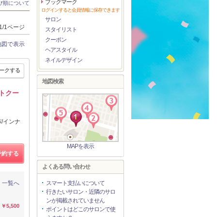
ブックマーク
び順について
ログインすると会員情報に保存できます
サロン
1/1ページ
スタイリスト
クーポン
地図で表示
ヘアスタイル
ネイルデザイン
ークする
地図検索
トクー
/インナ
MAPを表示
予約する
よくある問い合わせ
一覧へ
スマート支払いについて
行きたいサロン・近隣のサロ
ンが掲載されていません
￥5,500
ポイントはどこのサロンで使