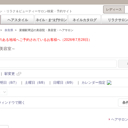
レディース
ン ・リラク＆ビューティーサロン検索・予約サイト
ヘアスタイル
ネイル・まつげサロン
ネイルカタログ
リラクサロ
>
奈良県
>
菜畑駅周辺の美容院・美容室・ヘアサロン
ある地域へご予約されているお客様へ（2026年7月28日）
美容室～
｜
駅変更
明日（8/7）
｜
土曜日（8/8）
｜
日曜日（8/9）
｜
カレンダー指定
条
ヘアサロ