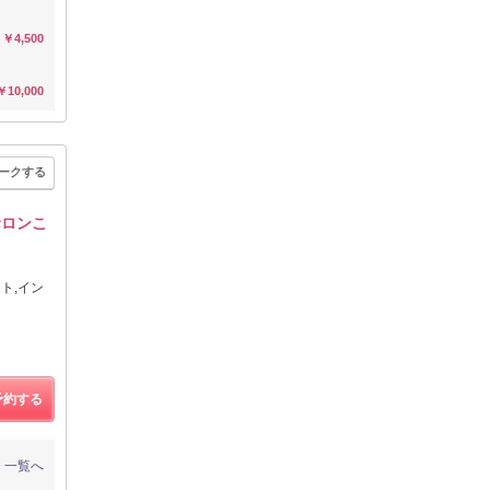
￥4,500
￥10,000
ークする
サロンこ
ト,イン
予約する
一覧へ