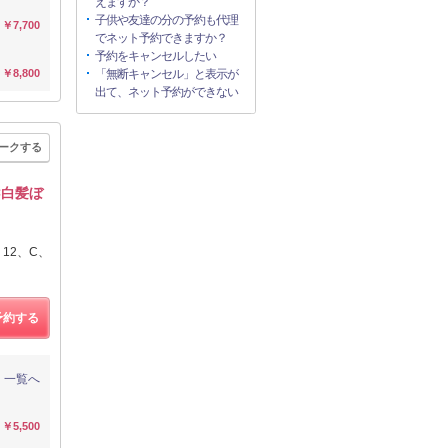
えますか？
子供や友達の分の予約も代理
￥7,700
でネット予約できますか？
予約をキャンセルしたい
￥8,800
「無断キャンセル」と表示が
出て、ネット予約ができない
ークする
×白髪ぼ
12、C、
予約する
一覧へ
￥5,500