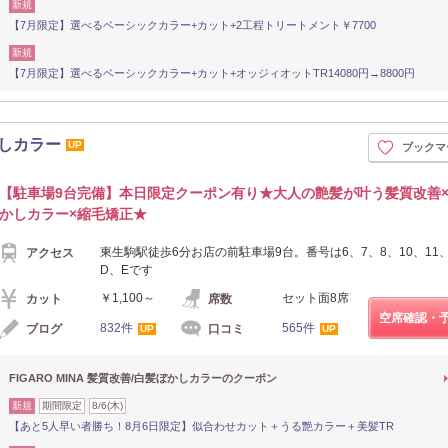
新規
【7月限定】選べるベーシックカラー+カット+2工程トリートメント￥7700
新規
【7月限定】選べるベーシックカラー+カット+オッジィオットTR14080円→8800円
かしカラー
UP
ブックマ
【駐車場9台完備】本日限定クーポン有り★大人の艶髪が叶う髪質改善
かしカラー×縮毛矯正★
東生駒駅徒歩6分お店の前駐車場9台。番号は6、7、8、10、11、
アクセス
D、Eです
￥1,100～
セット面8席
カット
席数
空席確認・
832件
565件
ブログ
口コミ
UP
UP
FIGARO MINA 髪質改善/白髪ぼかしカラーのクーポン
新規
期間限定
8/6(木)
【あと5人早い者勝ち！8月6日限定】似合わせカット＋うる艶カラー＋美髪TR