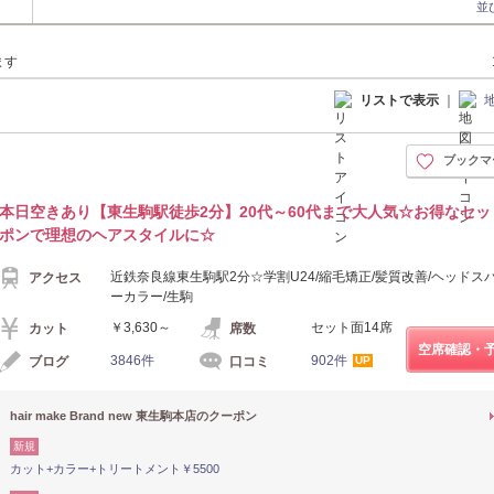
並
ます
リストで表示
｜
ブックマ
本日空きあり【東生駒駅徒歩2分】20代～60代まで大人気☆お得なセッ
ポンで理想のヘアスタイルに☆
近鉄奈良線東生駒駅2分☆学割U24/縮毛矯正/髪質改善/ヘッドスパ
アクセス
ーカラー/生駒
￥3,630～
セット面14席
カット
席数
空席確認・
3846件
902件
ブログ
口コミ
UP
hair make Brand new 東生駒本店のクーポン
新規
カット+カラー+トリートメント￥5500