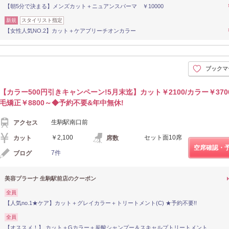
【朝5分で決まる】メンズカット＋ニュアンスパーマ ￥10000
新規
スタイリスト指定
【女性人気NO.2】カット＋ケアブリーチオンカラー
ブックマ
【カラー500円引きキャンペーン!5月末迄】カット￥2100/カラー￥370
毛矯正￥8800～◆予約不要&年中無休!
生駒駅南口前
アクセス
￥2,100
セット面10席
カット
席数
空席確認・
7件
ブログ
美容プラーナ 生駒駅前店のクーポン
全員
【人気no.1★ケア】カット＋グレイカラー＋トリートメント(C) ★予約不要!!
全員
【オススメ！】 カット＋Gカラー＋炭酸シャンプー＆スキャルプトリートメント