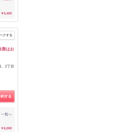
￥5,400
ークする
改善はお
1、2丁目
予約する
一覧へ
￥6,000