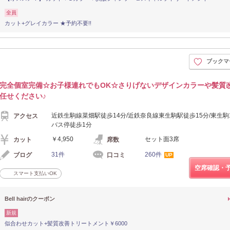
全員
カット+グレイカラー ★予約不要!!
ブックマ
完全個室完備☆お子様連れでもOK☆さりげないデザインカラーや髪質
任せください♪
近鉄生駒線菜畑駅徒歩14分/近鉄奈良線東生駒駅徒歩15分/東生駒
アクセス
バス停徒歩1分
￥4,950
セット面3席
カット
席数
31件
260件
ブログ
口コミ
UP
空席確認・
スマート支払いOK
Bell hairのクーポン
新規
似合わせカット+髪質改善トリートメント￥6000