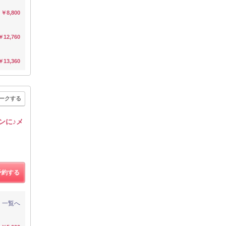
￥8,800
￥12,760
￥13,360
ークする
ンに♪メ
予約する
一覧へ