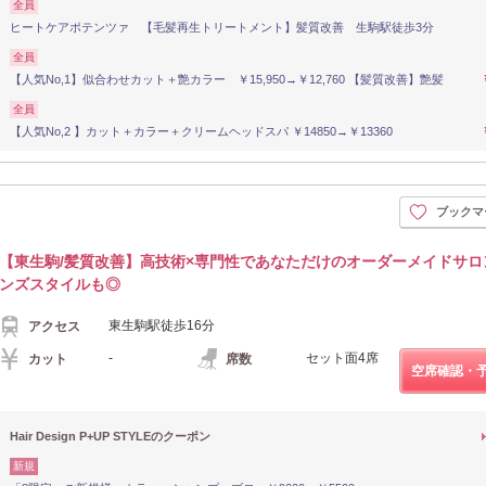
全員
ヒートケアポテンツァ 【毛髪再生トリートメント】髪質改善 生駒駅徒歩3分
全員
【人気No,1】似合わせカット＋艶カラー ￥15,950→￥12,760 【髪質改善】艶髪
全員
【人気No,2 】カット＋カラー＋クリームヘッドスパ ￥14850→￥13360
ブックマ
【東生駒/髪質改善】高技術×専門性であなただけのオーダーメイドサロ
ンズスタイルも◎
東生駒駅徒歩16分
アクセス
-
セット面4席
カット
席数
空席確認・
Hair Design P+UP STYLEのクーポン
新規