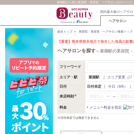
菜畑駅の人気の美容院・美容室・ヘアサロン(1/1ページ)
国内最大級のヘアサロ
ヘアサロン
総合トップ
>
美容院・美容室・ヘアサロン検索トップ
【重要】熊本県熊本地方で発生した地震の影響の
ヘアサロンを探す
～菜畑駅の美容院・
フリーワード
エリア・駅
菜畑駅
｜
エリア変更
日付
日付未定
｜
今日（8/6）
｜
～
来店時刻
料金
メニュー料金を指定
※日付未定では指定できません