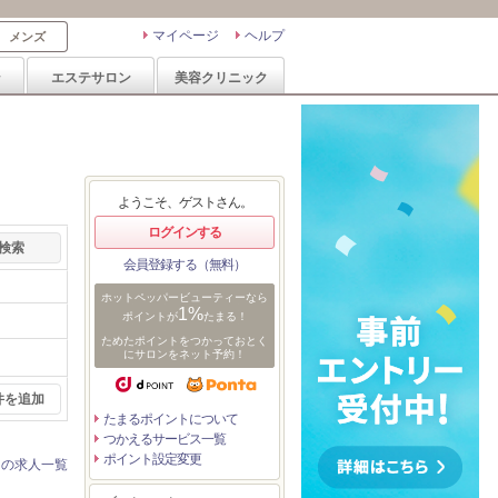
マイページ
ヘルプ
メンズ
ン
エステサロン
美容クリニック
ようこそ、ゲストさん。
ログインする
会員登録する（無料）
ホットペッパービューティーなら
1%
ポイントが
たまる！
ためたポイントをつかっておとく
にサロンをネット予約！
件を追加
たまるポイントについて
つかえるサービス一覧
ポイント設定変更
ンの求人一覧