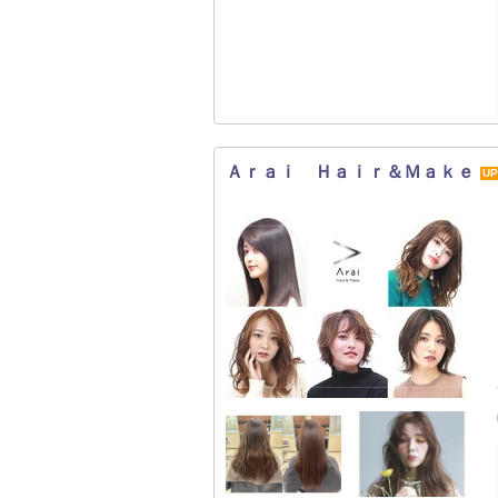
Ａｒａｉ Ｈａｉｒ＆Ｍａｋｅ
UP