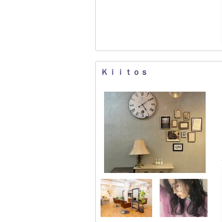
Ｋｉｉｔｏｓ