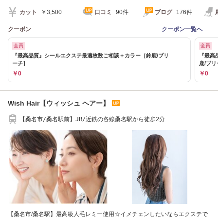
カット
￥3,500
口コミ
90件
ブログ
176件
クーポン
クーポン一覧へ
全員
全員
『最高品質』シールエクステ最適枚数ご相談＋カラー［鈴鹿/ブリ
『最高
ーチ］
鹿/ブ
￥0
￥0
Wish Hair【ウィッシュ ヘアー】
【桑名市/桑名駅前】JR/近鉄の各線桑名駅から徒歩2分
【桑名市/桑名駅】最高級人毛レミー使用☆イメチェンしたいならエクステで