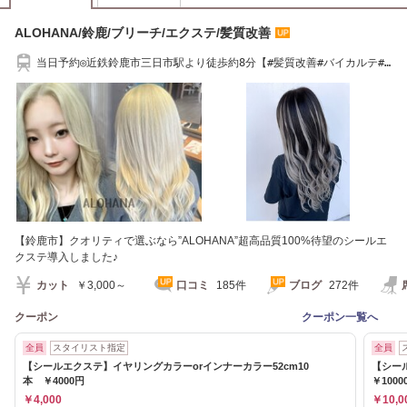
ALOHANA/鈴鹿/ブリーチ/エクステ/髪質改善
当日予約◎近鉄鈴鹿市三日市駅より徒歩約8分【#髪質改善#バイカルテ#
ブリーチ#韓国】
【鈴鹿市】クオリティで選ぶなら”ALOHANA”超高品質100%待望のシールエ
クステ導入しました♪
カット
￥3,000～
口コミ
185件
ブログ
272件
クーポン
クーポン一覧へ
全員
スタイリスト指定
全員
【シールエクステ】イヤリングカラーorインナーカラー52cm10
【シー
本 ￥4000円
￥1000
￥4,000
￥10,0