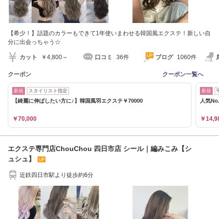
【希少！】話題のカラーもできて1年使いまわせる韓国風エクステ！新しい自
分に出会っちゃう☆
カット
￥4,800～
口コミ
36件
ブログ
1060件
クーポン
クーポン一覧へ
新規
スタイリスト指定
新規
【綺麗に伸ばしたい方に♪】韓国風羽エクステ￥70000
人気No
￥70,000
￥14,9
エクステ専門店ChouChou 四日市店 シール｜編みこみ【シ
ュシュ】
近鉄四日市駅より徒歩約6分