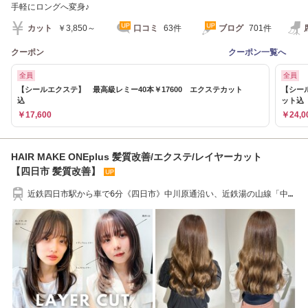
手軽にロングへ変身♪
カット
￥3,850～
口コミ
63件
ブログ
701件
クーポン
クーポン一覧へ
全員
全員
【シールエクステ】 最高級レミー40本￥17600 エクステカット
【シール
込
ット
￥17,600
￥24,0
HAIR MAKE ONEplus 髪質改善/エクステ/レイヤーカット
【四日市 髪質改善】
近鉄四日市駅から車で6分《四日市》中川原通沿い、近鉄湯の山線「中川
原駅」徒歩5分