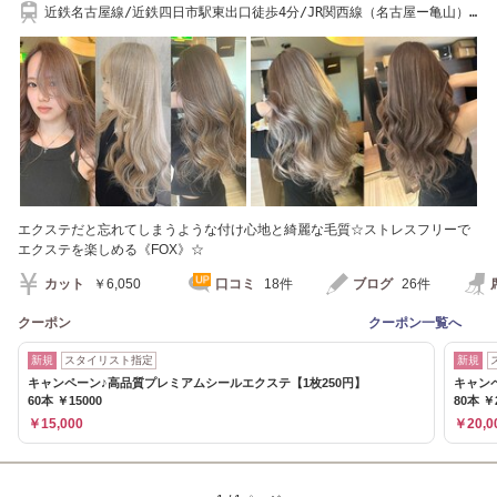
近鉄名古屋線/近鉄四日市駅東出口徒歩4分/JR関西線（名古屋ー亀山）
四日市駅徒歩13分
エクステだと忘れてしまうような付け心地と綺麗な毛質☆ストレスフリーで
エクステを楽しめる《FOX》☆
カット
￥6,050
口コミ
18件
ブログ
26件
クーポン
クーポン一覧へ
新規
スタイリスト指定
新規
キャンペーン♪高品質プレミアムシールエクステ【1枚250円】
キャン
60本 ￥15000
80本 ￥
￥15,000
￥20,0