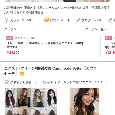
お洒落girlから圧倒的支持率のシールエクステ！付け心地抜群で雰囲気を変え
たい時におすすめ♪[髪質改善]
カット
￥5,500
口コミ
418件
ブログ
727件
クーポン
クーポン一覧へ
新規
スタイリスト指定
新規
【カラー半額！】透明感カラー+最高級人毛エクステ［70本］
【カッ
￥29300
本］ ￥2
￥29,300
￥28,8
エクステ×ブリーチ×髪質改善 Capullo.de Sette.【カプロ
セッテ】
桑名駅より徒歩５分 【桑名/レイヤーカット/韓国/エクステ/ブリーチ/
髪質改善】