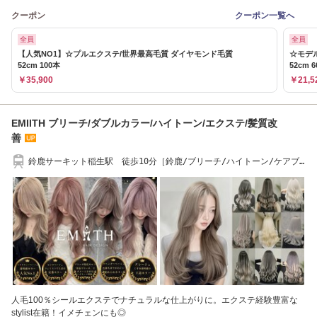
クーポン
クーポン一覧へ
全員
全員
【人気NO1】☆プルエクステ/世界最高毛質 ダイヤモンド毛質
☆モデ
52cm 100本
52cm 
￥35,900
￥21,5
EMIITH ブリーチ/ダブルカラー/ハイトーン/エクステ/髪質改
善
鈴鹿サーキット稲生駅 徒歩10分［鈴鹿/ブリーチ/ハイトーン/ケアブ
リーチ/髪質改善］
人毛100％シールエクステでナチュラルな仕上がりに。エクステ経験豊富な
stylist在籍！イメチェンにも◎