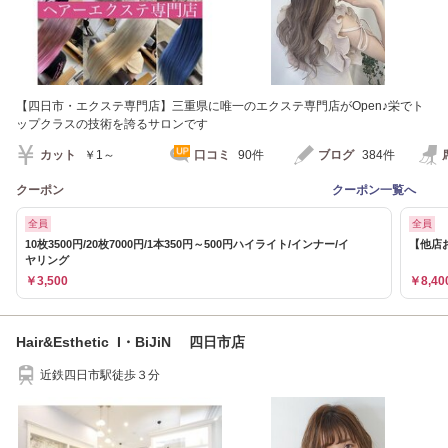
【四日市・エクステ専門店】三重県に唯一のエクステ専門店がOpen♪栄でト
ップクラスの技術を誇るサロンです
カット
￥1～
口コミ
90件
ブログ
384件
クーポン
クーポン一覧へ
全員
全員
10枚3500円/20枚7000円/1本350円～500円ハイライト/インナー/イ
【他店お
ヤリング
￥3,500
￥8,40
Hair&Esthetic I・BiJiN 四日市店
近鉄四日市駅徒歩３分