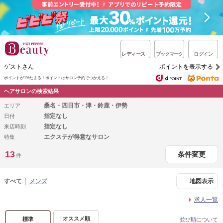
レディース
ブックマーク
ログイン
ゲストさん
ポイントを表示する
ポイントが1%たまる！
ポイントはサロン予約でつかえる！
ヘアサロンの検索結果
桑名・四日市・津・鈴鹿・伊勢
エリア
指定なし
日付
指定なし
来店時刻
エクステが得意なサロン
特集
13
条件変更
件
すべて
メンズ
地図表示
求人一覧
オススメ順
標準
並び順について