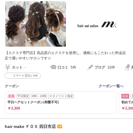
【エクステ専門店】高品質のエクステを使用し、価格にもこだわった料金設
定で通いやすいサロンです☆
カット
-
口コミ
5件
ブログ
10件
スマート支払いOK
クーポン
クーポン一覧へ
全員
平日限定
9時～16時
スタイリスト指定
新規
平日ヘアセットクーポン(和髪不可)
初めて
￥3,300
￥3,30
hair make ＦＯＸ 四日市店