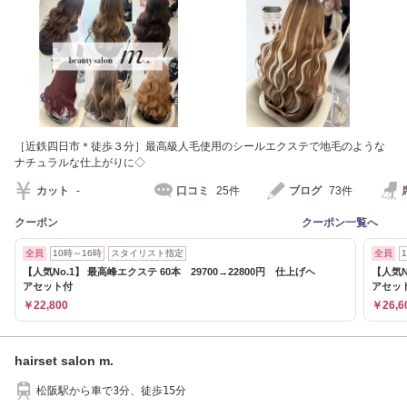
［近鉄四日市＊徒歩３分］最高級人毛使用のシールエクステで地毛のような
ナチュラルな仕上がりに◇
カット
-
口コミ
25件
ブログ
73件
クーポン
クーポン一覧へ
全員
10時～16時
スタイリスト指定
全員
【人気No.1】 最高峰エクステ 60本 29700→22800円 仕上げヘ
【人気N
アセット付
アセッ
￥22,800
￥26,6
hairset salon m.
松阪駅から車で3分、徒歩15分