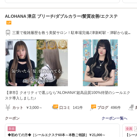
ALOHANA 津店 ブリーチ/ダブルカラー/髪質改善/エクステ
三重で複雑履歴を救う美髪サロン！駐車場完備♪津新町駅・津駅から徒歩
20分・車で5分
【津市】クオリティで選ぶなら”ALOHANA”超高品質100%待望のシールエク
ステ導入しました♪
カット
￥3,000～
口コミ
141件
ブログ
496件
クーポン
クーポン一覧へ
新規
全員
◆初めての方◆［シールエクステ60本～本数ご相談］￥21,000～
【シール