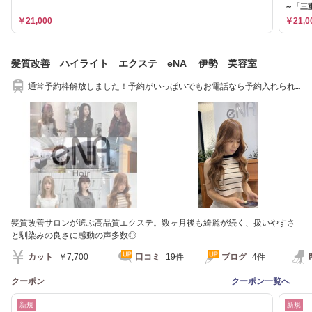
～「三
￥21,000
￥21,0
髪質改善 ハイライト エクステ eNA 伊勢 美容室
通常予約枠解放しました！予約がいっぱいでもお電話なら予約入れられ
ることもあります
髪質改善サロンが選ぶ高品質エクステ。数ヶ月後も綺麗が続く、扱いやすさ
と馴染みの良さに感動の声多数◎
カット
￥7,700
口コミ
19件
ブログ
4件
クーポン
クーポン一覧へ
新規
新規