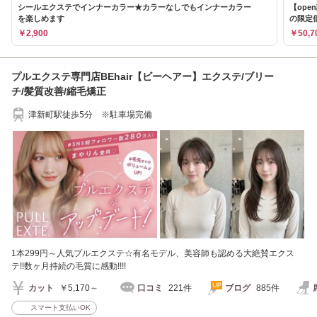
シールエクステでインナーカラー★カラーなしでもインナーカラー
【op
を楽しめます
の限定
￥2,900
￥50,7
プルエクステ専門店BEhair【ビーヘアー】エクステ/ブリー
チ/髪質改善/縮毛矯正
津新町駅徒歩5分 ※駐車場完備
1本299円～人気プルエクステ☆有名モデル、美容師も認める大絶賛エクス
テ!!数ヶ月持続の毛質に感動!!!!
カット
￥5,170～
口コミ
221件
ブログ
885件
スマート支払いOK