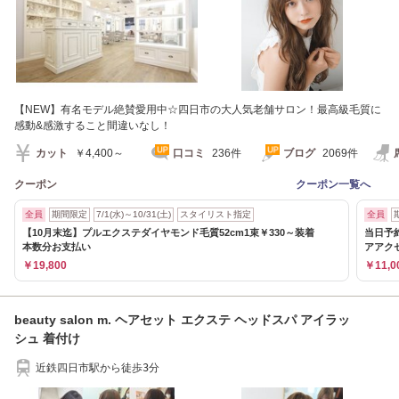
【NEW】有名モデル絶賛愛用中☆四日市の大人気老舗サロン！最高級毛質に
感動&感激すること間違いなし！
カット
￥4,400～
口コミ
236件
ブログ
2069件
クーポン
クーポン一覧へ
全員
期間限定
7/1(水)～10/31(土)
スタイリスト指定
全員
【10月末迄】プルエクステダイヤモンド毛質52cm1束￥330～装着
当日予
本数分お支払い
アアク
￥19,800
￥11,0
beauty salon m. ヘアセット エクステ ヘッドスパ アイラッ
シュ 着付け
近鉄四日市駅から徒歩3分