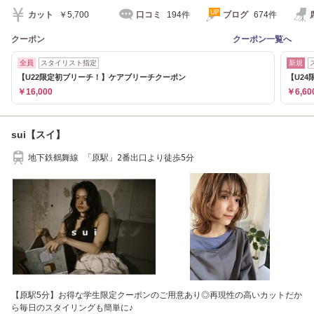
カット
￥5,700
口コミ
194件
ブログ
674件
クーポン
クーポン一覧へ
全員
スタイリスト指定
新規
【U22限定初ブリーチ！】ケアブリーチクーポン
【U24
￥16,000
￥6,60
sui【スイ】
地下鉄鶴舞線 「原駅」2番出口より徒歩5分
【原駅5分】お得な学生限定クーポンのご用意あり◎再現性の高いカットだか
ら毎日のスタイリングも簡単に♪