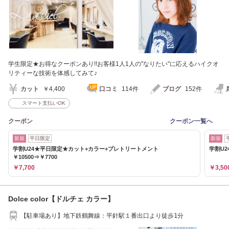
学生限定★お得なクーポンあり!!お客様1人1人の"なりたい"に応えるハイクオ
リティーな技術を体感してみて♪
カット
￥4,400
口コミ
114件
ブログ
152件
スマート支払いOK
クーポン
クーポン一覧へ
新規
平日限定
新規
学割U24★平日限定★カット+カラー+プレトリートメント
学割U2
￥10500⇒￥7700
￥7,700
￥3,50
Dolce color【ドルチェ カラー】
【駐車場あり】地下鉄鶴舞線：平針駅１番出口より徒歩1分