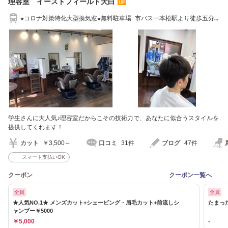
理容室 イーストフィールド天白
★コロナ対策特化大型換気窓★無料駐車場 市バス一本松駅より徒歩五分
天白巡回バス停
学生さんに大人気♪理容室だからこその技術力で、あなたに似合うスタイルを
提供してくれます！
カット
￥3,500～
口コミ
31件
ブログ
47件
スマート支払いOK
クーポン
クーポン一覧へ
全員
全員
★人気NO.1★ メンズカット+シェービング・眉毛カット+前流しシ
たまっ
ャンプー￥5000
￥5,000
-