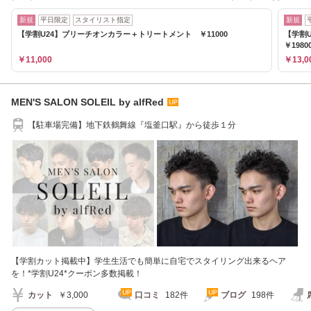
新規
平日限定
スタイリスト指定
新規
【学割U24】ブリーチオンカラー＋トリートメント ￥11000
【学割
￥1980
￥11,000
￥13,0
MEN'S SALON SOLEIL by alfRed
【駐車場完備】地下鉄鶴舞線『塩釜口駅』から徒歩１分
【学割カット掲載中】学生生活でも簡単に自宅でスタイリング出来るヘア
を！*学割U24*クーポン多数掲載！
カット
￥3,000
口コミ
182件
ブログ
198件