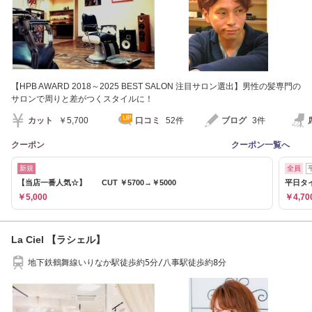
【HPB AWARD 2018～2025 BEST SALON 注目サロン選出】男性の髪専門の
サロンで周りと差がつくスタイルに！
カット
￥5,700
口コミ
52件
ブログ
3件
クーポン
クーポン一覧へ
新規
全員
【当店一番人気☆】 CUT ￥5700→￥5000
平日タ
￥5,000
￥4,70
La Ciel 【ラシェル】
地下鉄鶴舞線いりなか駅徒歩約5分/八事駅徒歩約8分