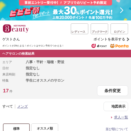
レディース
ブックマーク
ログイン
ゲストさん
ポイントを表示する
ポイントが1%たまる！
ポイントはサロン予約でつかえる！
ヘアサロンの検索結果
八事・平針・瑞穂・野並
エリア
指定なし
日付
指定なし
来店時刻
学生にオススメのサロン
特集
17
条件変更
件
すべて
メンズ
地図表示
求人一覧
オススメ順
標準
並び順について