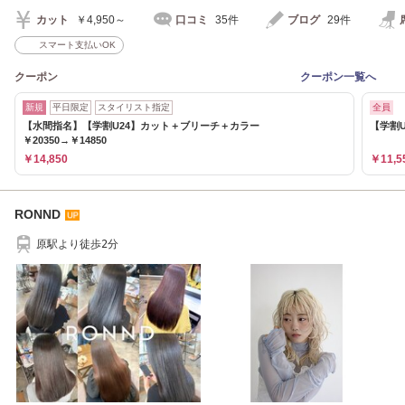
カット
￥4,950～
口コミ
35件
ブログ
29件
スマート支払いOK
クーポン
クーポン一覧へ
新規
平日限定
スタイリスト指定
全員
【水間指名】【学割U24】カット＋ブリーチ＋カラー
【学割U
￥20350→￥14850
￥14,850
￥11,5
RONND
原駅より徒歩2分