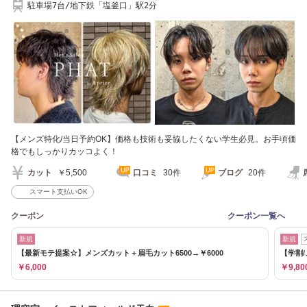
駐車場7台/地下鉄「塩釜口」駅2分
【メンズ特化/当日予約OK】価格も技術も妥協したくない学生必見。お手頃価
格でもしっかりカッコよく！
カット
￥5,500
口コミ
30件
ブログ
20件
スマート支払いOK
クーポン
クーポン一覧へ
新規
新規
【最新モテ提案☆】メンズカット＋眉毛カット6500→￥6000
【学割/
￥6,000
￥9,80