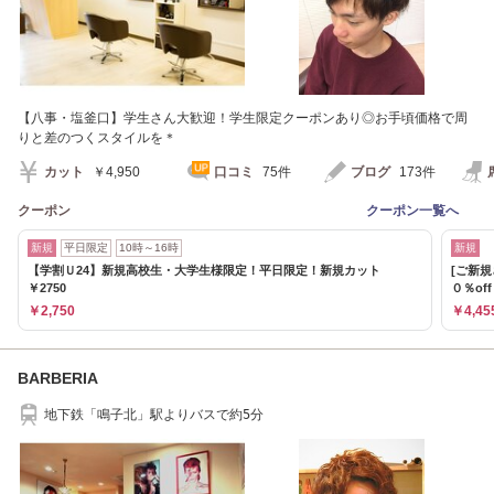
【八事・塩釜口】学生さん大歓迎！学生限定クーポンあり◎お手頃価格で周
りと差のつくスタイルを＊
カット
￥4,950
口コミ
75件
ブログ
173件
クーポン
クーポン一覧へ
新規
平日限定
10時～16時
新規
【学割Ｕ24】新規高校生・大学生様限定！平日限定！新規カット
[ご新
￥2750
０％off
￥2,750
￥4,45
BARBERIA
地下鉄「鳴子北」駅よりバスで約5分