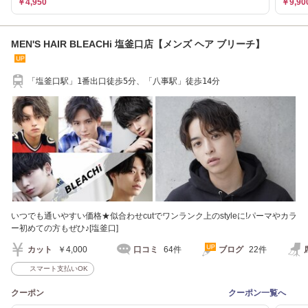
￥4,950
￥9,90
MEN'S HAIR BLEACHi 塩釜口店【メンズ ヘア ブリーチ】
「塩釜口駅」1番出口徒歩5分、「八事駅」徒歩14分
いつでも通いやすい価格★似合わせcutでワンランク上のstyleに!パーマやカラ
ー初めての方もぜひ♪[塩釜口]
カット
￥4,000
口コミ
64件
ブログ
22件
スマート支払いOK
クーポン
クーポン一覧へ