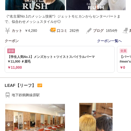
《*名古屋No.1のメッシュ技術*》ジェットモヒカンからセンターパートま
で、似合わせメッシュスタイルが◎
カット
￥4,280
口コミ
282件
ブログ
1654件
クーポン
クーポン一覧へ
新規
全員
【学生人気No.1】メンズカット＋ツイストスパイラルパーマ
【パー
￥11,000 ＃眉毛
#men
￥11,000
￥0
LEAF【リーフ】
地下鉄鶴舞線原駅