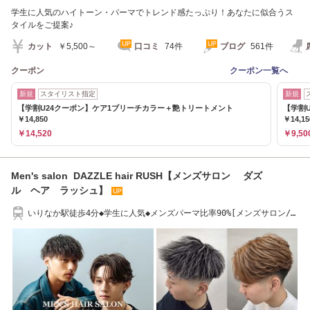
学生に人気のハイトーン・パーマでトレンド感たっぷり！あなたに似合うス
タイルをご提案♪
カット
￥5,500～
口コミ
74件
ブログ
561件
クーポン
クーポン一覧へ
新規
スタイリスト指定
新規
【学割U24クーポン】ケア1ブリーチカラー＋艶トリートメント
【学割
￥14,850
￥14,15
￥14,520
￥9,50
Men's salon DAZZLE hair RUSH【メンズサロン ダズ
ル ヘア ラッシュ】
いりなか駅徒歩4分◆学生に人気◆メンズパーマ比率90%[メンズサロン/メ
ッシュ/眉毛]