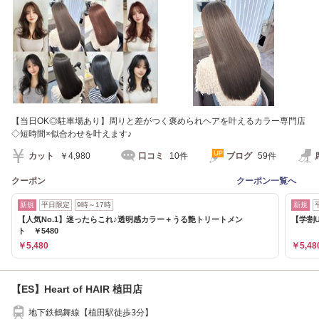
【当日OK◎駐車場あり】周りと差がつく褒められヘアを叶えるカラー専門店
◇短時間×似合わせを叶えます♪
カット
￥4,980
口コミ
10件
ブログ
59件
クーポン
クーポン一覧へ
新規
平日限定
9時～17時
新規
【人気No.1】迷ったらこれ♪透明感カラー＋うる艶トリートメン
【学割
ト ￥5480
￥5,480
￥5,48
【ES】Heart of HAIR 植田店
地下鉄鶴舞線【植田駅徒歩3分】