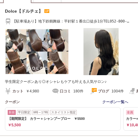
Dolce【ドルチェ】
【駐車場あり】地下鉄鶴舞線：平針駅１番出口徒歩1分TEL052-800-
0015
学生限定クーポンあり◎オシャレもケアも叶える人気サロン♪
カット
￥4,980
口コミ
180件
ブログ
1004件
クーポン
クーポン一覧へ
新規
平日限定
9時～17時
スタイリスト指定
全員
【期間限定】 カラー＋シャンプーブロー ￥5500
カラー+
￥5,500
￥10,4