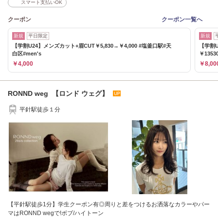
スマート支払いOK
クーポン
クーポン一覧へ
新規
平日限定
新規
【学割U24】メンズカット+眉CUT￥5,830→￥4,000 #塩釜口駅#天
【学割
白区#men's
￥1353
￥4,000
￥8,00
RONND weg 【ロンド ウェグ】
平針駅徒歩１分
【平針駅徒歩1分】学生クーポン有◎周りと差をつけるお洒落なカラーやパー
マはRONND wegで!ボブ/ハイトーン