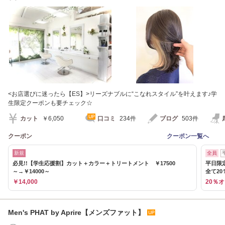
<お店選びに迷ったら【ES】>リーズナブルに“こなれスタイル”を叶えます♪学
生限定クーポンも要チェック☆
カット
￥6,050
口コミ
234件
ブログ
503件
クーポン
クーポン一覧へ
新規
全員
必見!!【学生応援割】カット＋カラー＋トリートメント ￥17500
平日限
～→￥14000～
全て20
￥14,000
20％
Men's PHAT by Aprire【メンズファット】