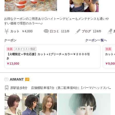
お得なクーポンのご用意あり◎ハイトーンデビューもメンテナンスも通いや
すい価格で理想のカラーへ♪
カット
￥4,000
口コミ
111件
ブログ
124件
クーポン
クーポン一覧へ
全員
スタイリスト指定
全員
【火曜限定＋学生応援】カット＋1ブリーチ＋カラー￥２０００引
カット
き
￥13,000
￥9,00
AIMANT
PR
原駅徒歩8分 店舗横駐車場7台（第二駐車場4台）[パーマ/ヘッドスパ/
ケアブリーチ]