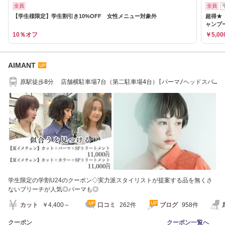
全員
全員
【学生様限定】学生割引き10%OFF 女性メニュー対象外
超得★
ャンプー
10％オフ
￥5,00
AIMANT
原駅徒歩8分 店舗横駐車場7台（第二駐車場4台）[パーマ/ヘッドスパ/
ケアブリーチ]
学生限定の学割U24のクーポン◇実力派スタイリストが提案する品を無くさ
ないブリーチが人気◎パーマも◎
カット
￥4,400～
口コミ
262件
ブログ
958件
クーポン
クーポン一覧へ