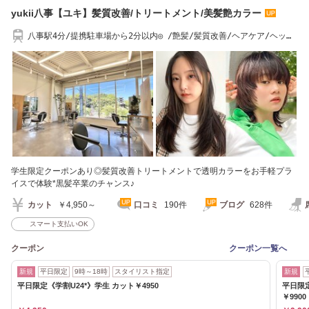
yukii八事【ユキ】髪質改善/トリートメント/美髪艶カラー
八事駅4分/提携駐車場から2分以内◎ /艶髪/髪質改善/ヘアケア/ヘッド
スパ/メンズ
学生限定クーポンあり◎髪質改善トリートメントで透明カラーをお手軽プラ
イスで体験*黒髪卒業のチャンス♪
カット
￥4,950～
口コミ
190件
ブログ
628件
スマート支払いOK
クーポン
クーポン一覧へ
新規
平日限定
9時～18時
スタイリスト指定
新規
平日限定《学割U24*》学生 カット￥4950
平日限
￥9900