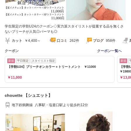
学生限定の学割U24のクーポン◇実力派スタイリストが提案する品を無くさ
ないブリーチが人気◎パーマも◎
カット
￥4,400～
口コミ
262件
ブログ
958件
クーポン
クーポン一覧へ
新規
平日限定
スタイリスト指定
新規
【学割U24】ブリーチオンカラー＋トリートメント ￥11000
【学割
￥1980
￥11,000
￥13,0
chouette 【シュエット】
地下鉄鶴舞線 八事駅・塩釜口駅より徒歩約12分