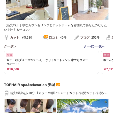
【新安城】丁寧なカウンセリングとアットホームな雰囲気であなたのなりた
いを叶えるサロン♪
カット
￥5,280
口コミ
45件
ブログ
252件
クーポン
クーポン一覧へ
全員
新規
カット+低ダメージカラー+しっかりトリートメント 家でもダメー
ホーム
ジケア！！
￥16,060
￥7,09
TOPHAIR spa&relaxation 安城
新安城駅徒歩18分 [カラー/韓国/ショートカット/前髪カット/前髪/メ
ンズカット/安城]