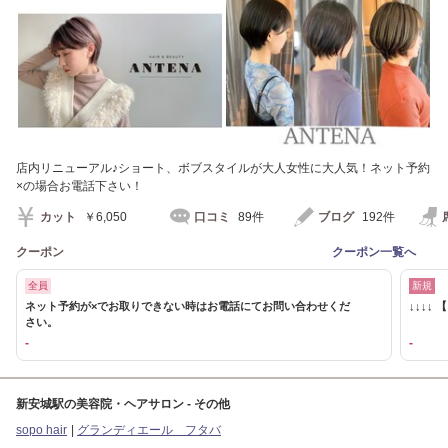
店内リニューアル♪ショート、ボブスタイルが大人女性に大人気！ネット予約
×の場合お電話下さい！
カット
￥6,050
口コミ
89件
ブログ
192件
クーポン
クーポン一覧へ
全員
新規
ネット予約が×でお取りできない時はお電話にてお問い合わせくだ
↓↓↓↓
さい。
-
-
新安城駅の美容院・ヘアサロン - その他
sopo hair
グランディエール フタバ