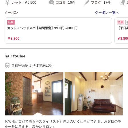
カット
￥5,500
口コミ
10件
ブログ
17件
クーポン
クーポン一覧へ
新規
全員
カット＋ヘッドスパ【期間限定】9900円→8800円
【平日期
￥8,800
￥8,80
hair foulee
名鉄宇頭駅より徒歩約10分
お客様が笑顔で帰る⇒スタイリストも満足のいく仕事ができる。お客様の事
を一番に考える、温かいサロン♪