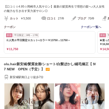
【口コミ☆4.95☆岡崎市人気サロン】最新の髪質再生で理想の髪へ♪大人女性
の魅力を引き出す実力派サロン◎
カット
￥5,500
口コミ
27件
ブログ
70件
クーポン
クーポン一覧へ
新規
平日限定
9時～17時
新規
☆人気☆平日限定☆カット+カラー￥13750→11750～
★迷っ
￥16,5
￥11,750
￥14,5
olu.hair新安城/髪質改善/ショート/白髪ぼかし/縮毛矯正【 9/
7 NEW OPEN（予定）】
新安城駅南口より徒歩7分