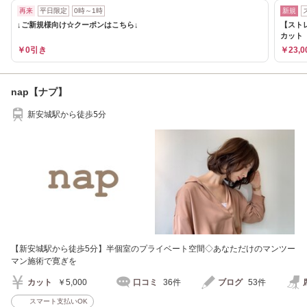
再来
平日限定
0時～1時
新規
↓ご新規様向け☆クーポンはこちら↓
【スト
カット
￥0引き
￥23,0
nap【ナプ】
新安城駅から徒歩5分
【新安城駅から徒歩5分】半個室のプライベート空間◇あなただけのマンツー
マン施術で寛ぎを
カット
￥5,000
口コミ
36件
ブログ
53件
スマート支払いOK