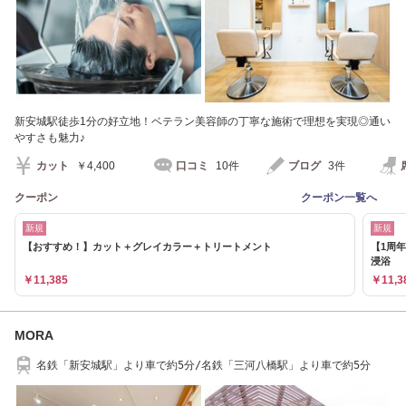
新安城駅徒歩1分の好立地！ベテラン美容師の丁寧な施術で理想を実現◎通い
やすさも魅力♪
カット
￥4,400
口コミ
10件
ブログ
3件
クーポン
クーポン一覧へ
新規
新規
【おすすめ！】カット＋グレイカラー＋トリートメント
【1周
浸浴
￥11,385
￥11,3
MORA
名鉄「新安城駅」より車で約5分/名鉄「三河八橋駅」より車で約5分