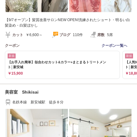
【9/7オープン】髪質改善サロンNEW OPEN!洗練されたショート・明るい白
髪染め・白髪ぼかし
カット
￥6,600～
ブログ
110件
席数
5席
クーポン
クーポン一覧へ
新規
新規
【お手入れ簡単】似合わせカット&カラー+まとまるトリートメン
【人気
ト│新安城
ト│新
￥15,900
￥18,8
美容室 Shikisai
名鉄本線 新安城駅 徒歩８分