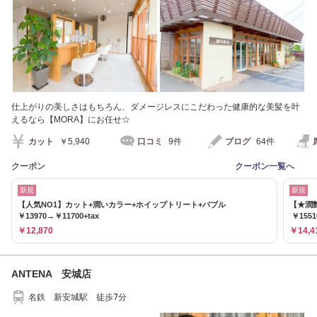
仕上がりの美しさはもちろん、ダメージレスにこだわった健康的な美髪を叶
えるなら【MORA】にお任せ☆
カット
￥5,940
口コミ
9件
ブログ
64件
クーポン
クーポン一覧へ
新規
新規
【人気NO1】カット+潤いカラー+ホイップトリート+バブル
【★潤
￥13970→￥11700+tax
￥1551
￥12,870
￥14,4
ANTENA 安城店
名鉄 新安城駅 徒歩7分