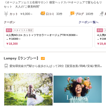
《オージュアソムリエ在籍サロン》個室ヘッドスパ×オージュアで髪も心もリ
セット 大人の“ご褒美時間”
カット
￥6,000～
口コミ
33件
ブログ
183件
クーポン
クーポン一覧へ
新規
スタイリスト指定
新規
≪人気NO.1≫ カット＋ツヤカラー＋オージュアTR￥20300～
≪人気N
→￥18300～
→￥19
￥18,300
￥19,4
Lampsy【ランプシー】
愛知環状線大門駅から徒歩がんばって20分【髪質改善/岡崎/安城/豊田/
白髪ぼかし】