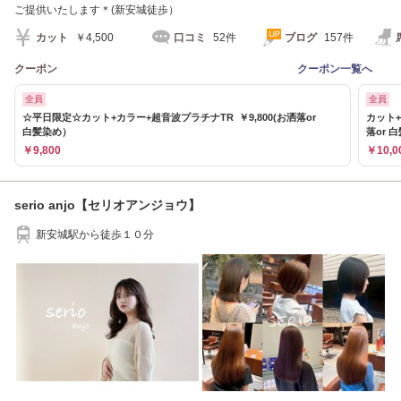
ご提供いたします＊(新安城徒歩）
カット
￥4,500
口コミ
52件
ブログ
157件
クーポン
クーポン一覧へ
全員
全員
☆平日限定☆カット+カラー+超音波プラチナTR ￥9,800(お洒落or
カット+
白髪染め）
落or 
￥9,800
￥10,0
serio anjo【セリオアンジョウ】
新安城駅から徒歩１０分