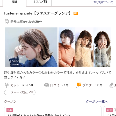
オススメ順
標準
並び順について
fustener grande【ファスナーグランデ】
新安城駅から徒歩20分
艶や透明感のあるカラー◎似合わせカラーで可愛いを叶えます♪ヘッドスパで
癒しタイムを☆
カット
￥6,050
口コミ
97件
ブログ
550件
スマート支払いOK
クーポン
クーポン一覧へ
新規
新規
《人気No1》カット+カラー＋美髪トリートメント
【人気