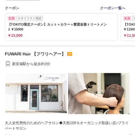
クーポン
クーポン一覧へ
全員
スタイリスト指定
全員
【TOKITO限定クーポン】カット＋カラー＋髪質改善トリートメン
【TO
ト￥15000
￥1150
￥15,000
￥11,5
FUWARI Hair 【フワリヘアー】
新安城駅から徒歩約3分
大人女性男性のためのヘアサロン◆天然100％オーガニック取扱い店♪プライ
ベートサロン