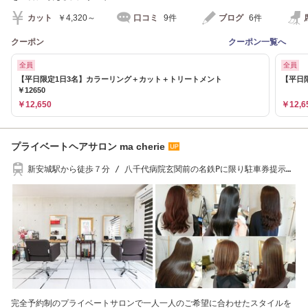
カット
￥4,320～
口コミ
9件
ブログ
6件
クーポン
クーポン一覧へ
全員
全員
【平日限定1日3名】カラーリング＋カット＋トリートメント
【平日
￥12650
￥12,650
￥12,6
プライベートヘアサロン ma cherie
新安城駅から徒歩７分 / 八千代病院玄関前の名鉄Pに限り駐車券提示に
て施術代～割引可
完全予約制のプライベートサロンで一人一人のご希望に合わせたスタイルを