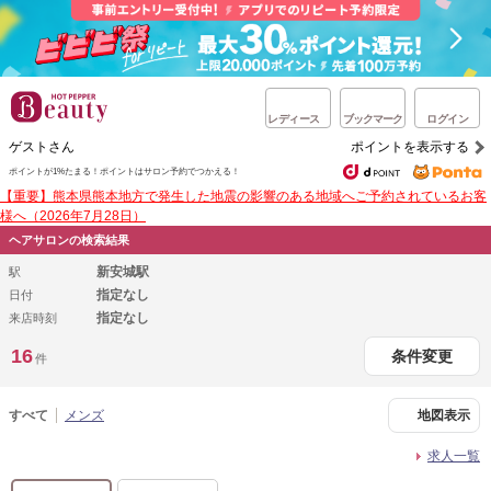
レディース
ブックマーク
ログイン
ゲストさん
ポイントを表示する
ポイントが1%たまる！
ポイントはサロン予約でつかえる！
【重要】熊本県熊本地方で発生した地震の影響のある地域へご予約されているお客
様へ（2026年7月28日）
ヘアサロンの検索結果
新安城駅
駅
指定なし
日付
指定なし
来店時刻
16
条件変更
件
すべて
メンズ
地図表示
求人一覧