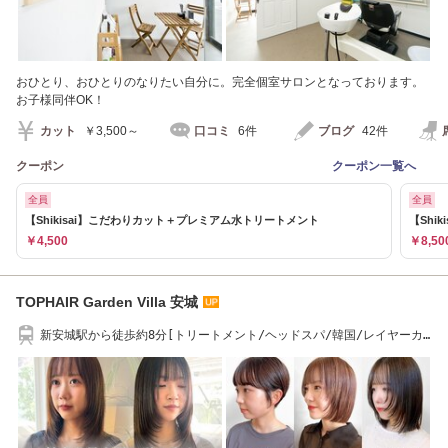
おひとり、おひとりのなりたい自分に。完全個室サロンとなっております。
お子様同伴OK！
カット
￥3,500～
口コミ
6件
ブログ
42件
クーポン
クーポン一覧へ
全員
全員
【Shikisai】こだわりカット＋プレミアム水トリートメント
【Shi
￥4,500
￥8,50
TOPHAIR Garden Villa 安城
新安城駅から徒歩約8分[トリートメント/ヘッドスパ/韓国/レイヤーカ
ット/顔周り/ボブ]