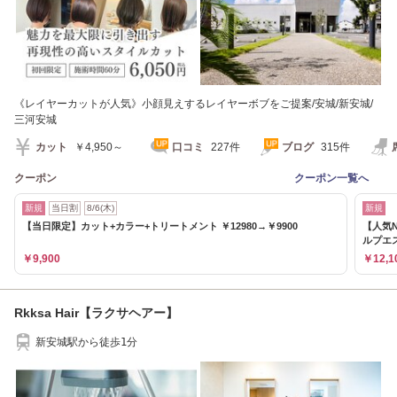
《レイヤーカットが人気》小顔見えするレイヤーボブをご提案/安城/新安城/
三河安城
カット
￥4,950～
口コミ
227件
ブログ
315件
クーポン
クーポン一覧へ
新規
当日割
8/6(木)
新規
【当日限定】カット+カラー+トリートメント ￥12980→￥9900
【人気N
ルプエ
￥9,900
￥12,1
Rkksa Hair【ラクサヘアー】
新安城駅から徒歩1分