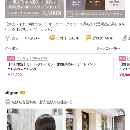
【大人レイヤー×艶カラー】オーガニックカラーで柔らかな透明感と美しさを
叶える【安城/レイヤーカット】
カット
￥4,950～
口コミ
141件
ブログ
56件
クーポン
クーポン一覧へ
新規
平日限定
13時～17時
新規
【平日限定】カット+グレイカラー(白髪染め)+トリートメント
【堀口
￥11,550→￥11.000
メント￥
￥11,000
￥9,90
alfgran
名鉄名古屋本線 新安城駅から徒歩8分