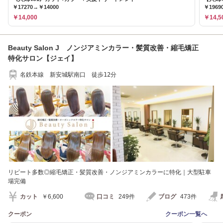
￥17270→￥14000
￥1969
￥14,000
￥14,5
Beauty Salon J ノンジアミンカラー・髪質改善・縮毛矯正
特化サロン【ジェイ】
名鉄本線 新安城駅南口 徒歩12分
リピート多数◎縮毛矯正・髪質改善・ノンジアミンカラーに特化｜大型駐車
場完備
カット
￥6,600
口コミ
249件
ブログ
473件
クーポン
クーポン一覧へ