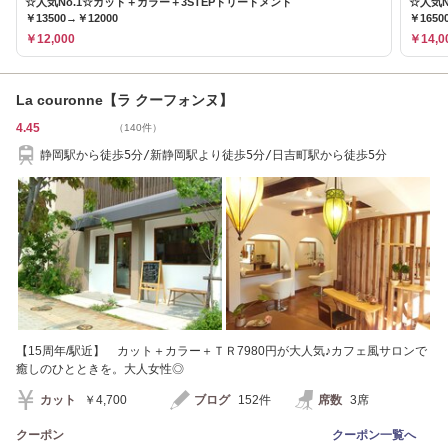
☆人気No.1☆カット＋カラー＋3STEPトリートメント
☆人気N
￥13500→￥12000
￥1650
￥12,000
￥14,0
La couronne【ラ クーフォンヌ】
4.45
（140件）
静岡駅から徒歩5分/新静岡駅より徒歩5分/日吉町駅から徒歩5分
【15周年/駅近】 カット＋カラー＋ＴＲ7980円が大人気♪カフェ風サロンで
癒しのひとときを。大人女性◎
カット
￥4,700
ブログ
152件
席数
3席
クーポン
クーポン一覧へ