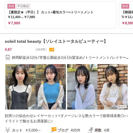
新規
平日限定
新規
【夏限定★（平日）】 カット+最旬カラー+トリートメント
【韓国
￥11,400→￥7,980
Tr￥12,
￥7,980
￥8,98
soleil total beauty【ソレイユトータルビューティー】
4.87
（243件）
静岡駅徒歩12分/常盤公園徒歩1分[白髪染め/トリートメント/レイヤー
カット/ショート]
顔周りの似合わせレイヤーカット×ダメージレスな艶カラーで顧客様多数◎ハ
イライトで魅せるお洒落髪に♪
カット
￥5,000～
ブログ
405件
席数
4席