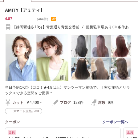
AMITY【アミティ】
4.87
（464件）
【静岡駅徒歩10分】青葉通り青葉交番前 / 提携駐車場あり(※条件あ
り) / 1F駐輪場あり
当日予約OK◎【口コミ★4.8以上】マンツーマン施術で、丁寧な施術とリラ
ックスできる空間をご提供＊
カット
￥4,400～
ブログ
128件
席数
9席
スマート支払いOK
クーポン
クーポン一覧へ
全員
全員