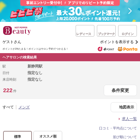
レディース
ブックマーク
ログイン
ゲストさん
ポイントを表示する
ポイントが1%たまる！
ポイントはサロン予約でつかえる！
ヘアサロンの検索結果
新静岡駅
駅
指定なし
日付
指定なし
来店時刻
222
条件変更
件
すべて
メンズ
地図表示
求人一覧
口コミ・平均点について
オススメ順
標準
並び順について