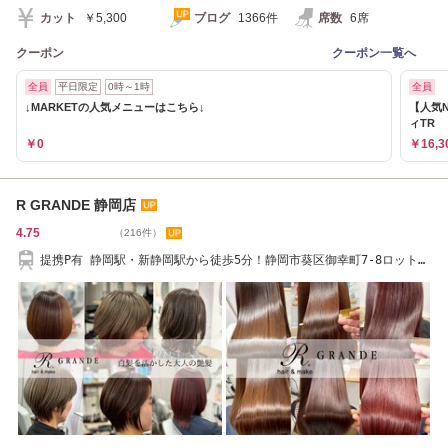
カット
￥5,300
ブログ
1366件
席数
6席
クーポン
クーポン一覧へ
全員
平日限定
0時～1時
全員
↓MARKETの人気メニューはこちら↓
【人気
ィTR
￥0
￥16,3
R GRANDE 静岡店
4.75
（216件）
提携P有 静岡駅・新静岡駅から徒歩5分！静岡市葵区御幸町7-8ロットラ
ンドビル2階