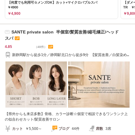
【何度でも利用可☆メンズOK】カット+マイクロバブルスパ
【ダメ
￥4900
TR ￥9
￥4,900
￥9,80
SANTE private salon 半個室/髪質改善/縮毛矯正/ヘッド
PR
スパ
4.85
（48件）
新静岡駅から徒歩1分／静岡駅北口から徒歩9分 【髪質改善／白髪染め
／ヘッドスパ】
【県外からも来店多数】骨格、カラー診断☆個室で相談できるワンランク上
の似合わせカット/髪質改善サロン
カット
￥5,500～
ブログ
44件
席数
3席