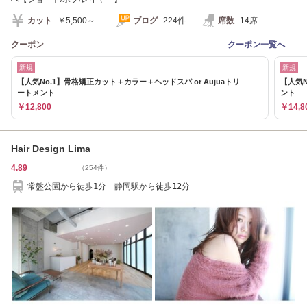
カット
￥5,500～
ブログ
224件
席数
14席
クーポン
クーポン一覧へ
新規
新規
【人気No.1】骨格矯正カット＋カラー＋ヘッドスパ or Aujuaトリ
【人気
ートメント
ント
￥12,800
￥14,8
Hair Design Lima
4.89
（254件）
常盤公園から徒歩1分 静岡駅から徒歩12分