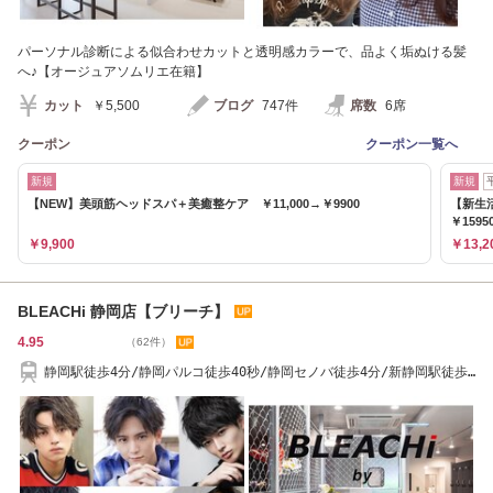
パーソナル診断による似合わせカットと透明感カラーで、品よく垢ぬける髪
へ♪【オージュアソムリエ在籍】
カット
￥5,500
ブログ
747件
席数
6席
クーポン
クーポン一覧へ
新規
新規
【NEW】美頭筋ヘッドスパ＋美癒整ケア ￥11,000→￥9900
【新生
￥1595
￥9,900
￥13,2
BLEACHi 静岡店【ブリーチ】
4.95
（62件）
静岡駅徒歩4分/静岡パルコ徒歩40秒/静岡セノバ徒歩4分/新静岡駅徒歩4
分/静岡駅/静岡