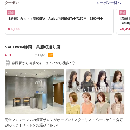
クーポン
クーポン一覧へ
新規
新規
【新規】カット＋炭酸SPA＋Aujua内部補修Tr◆7150円→6100円◆
【新規】
→945
￥6,100
￥9,45
SALOWIN静岡 呉服町通り店
4.91
（121件）
静岡駅から徒歩5分 セノバから徒歩5分
完全マンツーマンの個室サロンがオープン！スタイリストページから自分好
みのスタイリストをお選び下さい♪