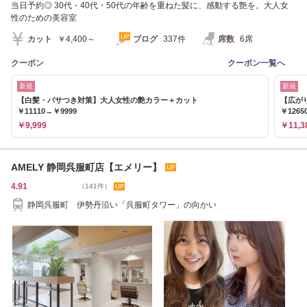
当日予約◎ 30代・40代・50代の年齢を重ねた髪に、感動する艶を。大人女
性のための美容室
カット
￥4,400～
ブログ
337件
席数
6席
クーポン
クーポン一覧へ
新規
新規
【白髪・パサつき対策】大人女性の艶カラー＋カット
【広が
￥11110→￥9999
￥1265
￥9,999
￥11,3
AMELY 静岡呉服町店【エメリー】
4.91
（141件）
静岡呉服町 伊勢丹沿い「呉服町タワー」の向かい