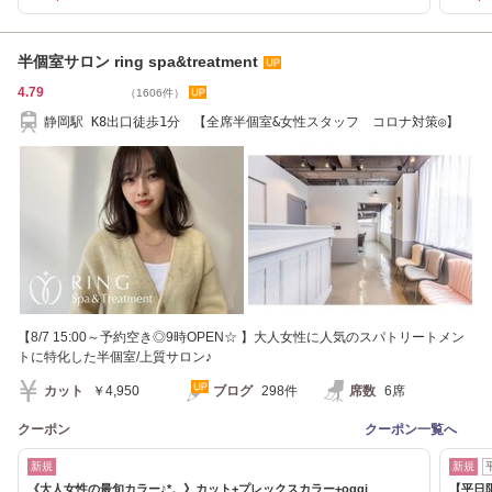
半個室サロン ring spa&treatment
4.79
（1606件）
静岡駅 K8出口徒歩1分 【全席半個室&女性スタッフ コロナ対策◎】
【8/7 15:00～予約空き◎9時OPEN☆ 】大人女性に人気のスパトリートメン
トに特化した半個室/上質サロン♪
カット
￥4,950
ブログ
298件
席数
6席
クーポン
クーポン一覧へ
新規
新規
《大人女性の最旬カラー♪*。》カット+プレックスカラー+oggi
【平日