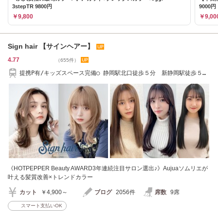
3stepTR 9800円
9000円
￥9,800
￥9,00
Sign hair 【サインヘアー】
4.77
（655件）
提携P有/キッズスペース完備◯ 静岡駅北口徒歩５分 新静岡駅徒歩５
分 当日予約可◎
《HOTPEPPER Beauty AWARD3年連続注目サロン選出♪》Aujuaソムリエが
叶える髪質改善×トレンドカラー
カット
￥4,900～
ブログ
2056件
席数
9席
スマート支払いOK