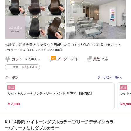
≪静岡で髪質改善＆ツヤ髪ならEleRe≫口コミ4.8点/Aujua取扱い★カット
+カラー+Tr￥7000～♪9:00～22:00◎
カット
￥3,000～
ブログ
270件
席数
6席
スマート支払いOK
クーポン
クーポン一覧へ
新規
新規
カット＋カラー＋リッチトリートメント ￥7900 【静岡駅】
カット＋
￥7,900
￥9,90
KILLA静岡 ハイトーンダブルカラー/ブリーチデザインカラ
ー/ブリーチなしダブルカラー