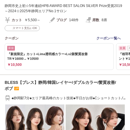
静岡市史上初☆5年連続HPB AWARD BEST SALON SILVER Prize受賞2019
～2024☆2025年静岡エリアNo.1サロン
カット
￥5,500～
ブログ
148件
席数
8席
スマート支払いOK
クーポン
クーポン一覧へ
新規
全員
『新規限定』カット+Lima透明感カラー+Lv2新髪質改善
『相羽
TR￥16000→￥10500
ント￥1
￥10,500
￥10,5
BLESS【ブレス】静岡/韓国レイヤー/ダブルカラー/髪質改善/
ボブ
◆静岡駅7分◆エリア最高峰のカット技術◆平日がお得◆[ショートカット/
レイヤー]