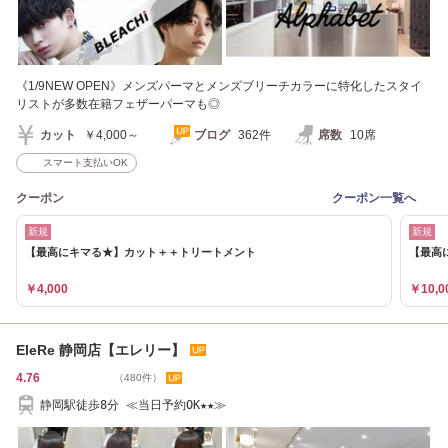
《1/9NEW OPEN》メンズパーマとメンズブリーチカラーに特化したスタイ
リストが多数在籍フェザーパーマも◎
カット
￥4,000～
ブログ
362件
席数
10席
スマート支払いOK
クーポン
クーポン一覧へ
新規
新規
【最高にキマる★】カット＋＋トリートメント
【最高
￥4,000
￥10,0
EleRe 静岡店【エレリー】
4.76
（480件）
静岡駅徒歩8分 ≪当日予約OK★★≫