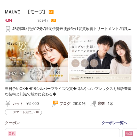
MAUVE 【モーブ】
4.84
（691件）
JR静岡駅徒歩12分/静岡伊勢丹徒歩5分[髪質改善トリートメント/縮毛矯
正ストレート]
当日予約OK◆HPBシルバープライズ受賞◆悩みやコンプレックスも経験豊富
な技術と知識で魅力に変わる◆
カット
￥5,000
ブログ
26104件
席数
4席
スマート支払いOK
クーポン
クーポン一覧へ
全員
新規