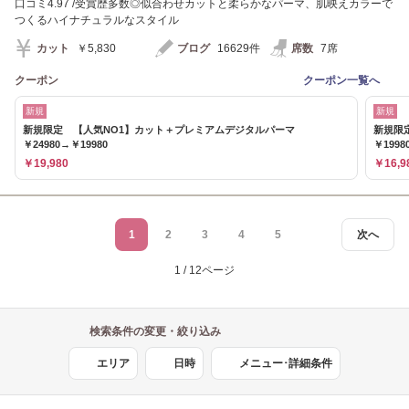
口コミ4.97 /受賞歴多数◎似合わせカットと柔らかなパーマ、肌映えカラーで
つくるハイナチュラルなスタイル
カット
￥5,830
ブログ
16629件
席数
7席
クーポン
クーポン一覧へ
新規
新規
新規限定 【人気NO1】カット＋プレミアムデジタルパーマ
新規限
￥24980→￥19980
￥1998
￥19,980
￥16,9
1
2
3
4
5
次へ
1 / 12ページ
検索条件の変更・絞り込み
エリア
日時
メニュー･詳細条件