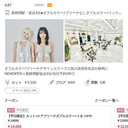
4.87
（395件）
新静岡駅・徒歩3分◆ダブルカラー/ブリーチなしダブルカラー/インナー
カラー/髪質改善
ダブルカラー/ブリーチデザインカラーで人気の原宿有名店が静岡に
NEWOPEN☆新静岡駅徒歩3分/当日予約OK◎
カット
￥5,500
ブログ
69件
席数
5席
スマート支払いOK
クーポン
クーポン一覧へ
新規
平日限定
新規
【平日限定】カット+ケアブリーチダブルカラー+うるつやTr
【平日
￥14000
￥1200
￥14,000
￥12,0