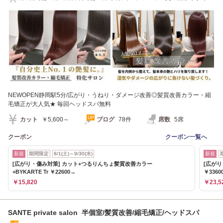
NEWOPEN静岡駅5分/広がり・うねり・ダメージ改善◎髪質改善カラー・縮
毛矯正が大人気★ 毎回ヘッドスパ無料
カット
￥5,600～
ブログ
78件
席数
5席
クーポン
クーポン一覧へ
新規
期間限定
8/1(土)～9/30(水)
新規
[広がり・傷み対策] カット+つるりんちょ髪質改善カラー
[広がり
+BYKARTE Tr ￥22600→
￥3360
￥15,820
￥23,5
SANTE private salon 半個室/髪質改善/縮毛矯正/ヘッドスパ