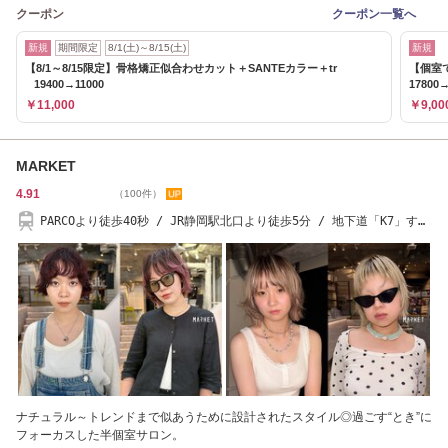
クーポン
クーポン一覧へ
新規
期間限定
8/1(土)～8/15(土)
新規
【8/1～8/15限定】骨格矯正似合わせカット＋SANTEカラー＋tr
【個室
19400→11000
17800→
￥11,000
￥9,00
MARKET
4.91
（100件）
PARCOより徒歩40秒 / JR静岡駅北口より徒歩5分 / 地下道「K7」すぐ
横
ナチュラル～トレンドまで似あうために設計されたスタイル◎過ごす“とき”に
フォーカスした半個室サロン。