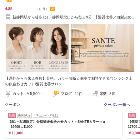
4.85
（48件）
新静岡駅から徒歩1分／静岡駅北口から徒歩9分 【髪質改善／白髪染め
／ヘッドスパ】
【県外からも来店多数】骨格、カラー診断☆個室で相談できるワンランク上
の似合わせカット/髪質改善サロン
カット
￥5,500～
ブログ
44件
席数
3席
クーポン
クーポン一覧へ
新規
期間限定
8/1(土)～8/15(土)
新規
【8/1～8/15限定】骨格矯正似合わせカット＋SANTEカラー＋tr
【個室
19400→11000
17800→
￥11,000
￥9,00