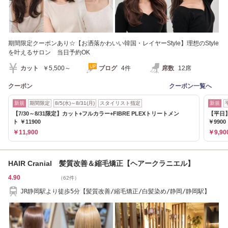
期間限定クーポンあり☆【お洒落かわいい韓国・レイヤーStyle】理想のStyle
を叶えるサロン 当日予約OK
カット
￥5,500～
ブログ
4件
席数
12席
クーポン
クーポン一覧へ
新規
期間限定
8/5(水)～8/31(月)
スタイリスト指定
新規
【7/30～8/31限定】カット+フルカラー+FIBRE PLEXトリートメン
【平日
ト ￥11900
￥9900
￥11,900
￥9,90
HAIR Cranial 髪質改善＆縮毛矯正【ヘアークラニエル】
4.90
（62件）
JR静岡駅より徒歩5分【髪質改善/縮毛矯正/白髪染め/静岡/静岡駅】