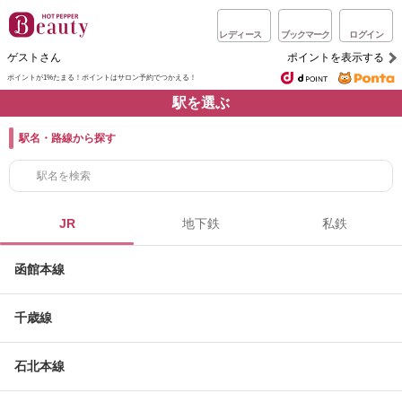
レディース
ブックマーク
ログイン
ゲストさん
ポイントを表示する
ポイントが1%たまる！
ポイントはサロン予約でつかえる！
駅を選ぶ
駅名・路線から探す
JR
地下鉄
私鉄
函館本線
千歳線
石北本線