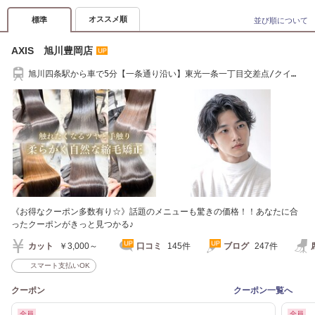
オススメ順
標準
並び順について
AXIS 旭川豊岡店
旭川四条駅から車で5分【一条通り沿い】東光一条一丁目交差点/クイッ
クカットBBさん隣
《お得なクーポン多数有り☆》話題のメニューも驚きの価格！！あなたに合
ったクーポンがきっと見つかる♪
カット
￥3,000～
口コミ
145件
ブログ
247件
スマート支払いOK
クーポン
クーポン一覧へ
全員
全員