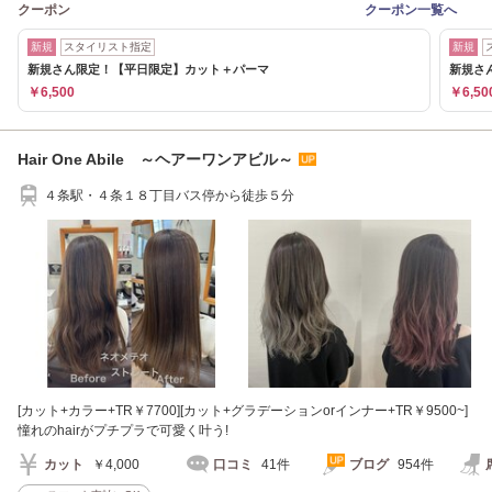
クーポン
クーポン一覧へ
新規
スタイリスト指定
新規
新規さん限定！【平日限定】カット＋パーマ
新規さ
￥6,500
￥6,50
Hair One Abile ～ヘアーワンアビル～
４条駅・４条１８丁目バス停から徒歩５分
[カット+カラー+TR￥7700][カット+グラデーションorインナー+TR￥9500~]
憧れのhairがプチプラで可愛く叶う!
カット
￥4,000
口コミ
41件
ブログ
954件