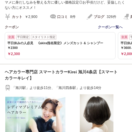
マメに身だしなみを整える方に優しい価格設定◎お手頃だけど、妥協したく
ない方にオススメ！
カット
￥2,900
口コミ
8件
ブログ
326件
クーポン
クーポン一覧へ
全員
平日限定
スタイリスト指定
全員
平日休みの人必見 《akira指名限定》メンズカット & シャンプー
平日休
￥2300
￥3600
￥2,300
￥2,00
ヘアカラー専門店 スマートカラーKirei 旭川4条店【スマート
カラーキレイ】
「旭川駅」より徒歩11分、「旭川四条駅」より徒歩14分