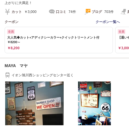
上がりに大満足！
カット
￥3,000
口コミ
74件
ブログ
703件
クーポン
クーポン一覧へ
全員
全員
大人気◆カット+アディクシーカラー+クイックトリートメント付
【通いや
￥8200～
￥8,200
￥3,00
MAYA マヤ
イオン旭川西ショッピングセンター近く