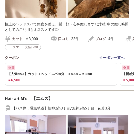
極上のヘッドスパで頭皮を整え、髪・顔・心を癒します♪ご旅行中の癒し時間
としてのご利用もオススメです◎
カット
￥3,000
口コミ
22件
ブログ
4件
スマート支払いOK
クーポン
クーポン一覧へ
全員
全員
【人気No.1】カット＋ヘッドスパ30分 ￥8000→￥6500
【新感
￥6,500
￥5,80
Hair art M's 【エムズ】
【バス停：電気軌道】旭神2条3丁目/旭神2条5丁目 徒歩3分