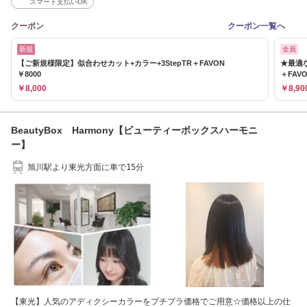
スマート支払いOK
クーポン
クーポン一覧へ
新規
全員
【ご新規様限定】似合わせカット+カラー+3StepTR＋FAVON
★最適
￥8000
＋FAV
￥8,000
￥8,90
BeautyBox Harmony【ビューティーボックスハーモニ
ー】
旭川駅より東光方面に車で15分
【東光】人気のアディクシーカラーをプチプラ価格でご用意☆価格以上の仕