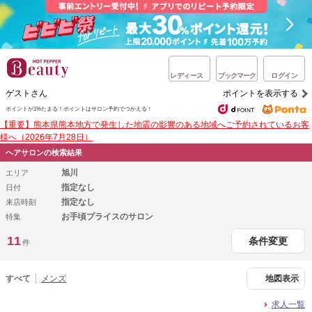
レディース
ブックマーク
ログイン
ゲストさん
ポイントを表示する
ポイントが1%たまる！
ポイントはサロン予約でつかえる！
【重要】熊本県熊本地方で発生した地震の影響のある地域へご予約されているお客
様へ（2026年7月28日）
ヘアサロンの検索結果
旭川
エリア
指定なし
日付
指定なし
来店時刻
お手頃プライスのサロン
特集
11
条件変更
件
すべて
メンズ
地図表示
求人一覧