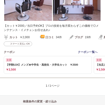
【カット￥2000／当日予約OK】プロの技術を毎月変わらずこの価格で◎メ
ンテナンス・イメチェンお任せあれ♪
カット
￥2,000
口コミ
34件
ブログ
19件
スマート支払いOK
クーポン
クーポン一覧へ
全員
全員
【学割U24】メンズ★中学生・高校生・大学生カット ￥2500
【当店人
￥2,500
￥2,50
1 / 1ページ
検索条件の変更・絞り込み