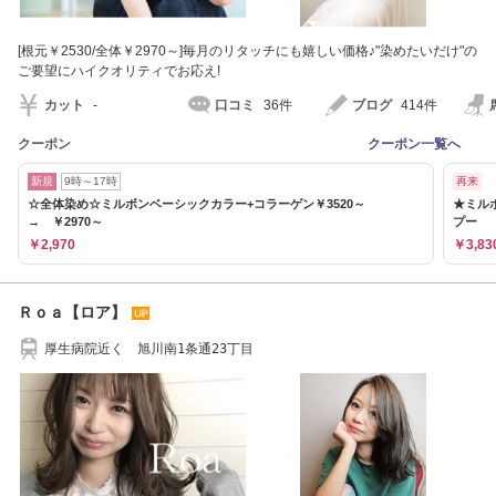
[根元￥2530/全体￥2970～]毎月のリタッチにも嬉しい価格♪"染めたいだけ"の
ご要望にハイクオリティでお応え!
カット
-
口コミ
36件
ブログ
414件
クーポン
クーポン一覧へ
新規
9時～17時
再来
☆全体染め☆ミルボンベーシックカラー+コラーゲン￥3520～
★ミル
→ ￥2970～
プー
￥2,970
￥3,83
Ｒｏａ【ロア】
厚生病院近く 旭川南1条通23丁目