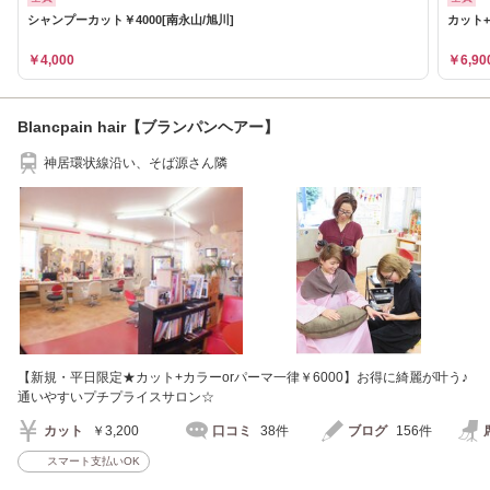
シャンプーカット￥4000[南永山/旭川]
カット+
￥4,000
￥6,90
Blancpain hair【ブランパンヘアー】
神居環状線沿い、そば源さん隣
【新規・平日限定★カット+カラーorパーマ一律￥6000】お得に綺麗が叶う♪
通いやすいプチプライスサロン☆
カット
￥3,200
口コミ
38件
ブログ
156件
スマート支払いOK