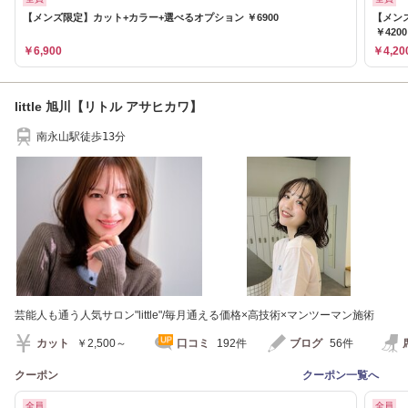
【メンズ限定】カット+カラー+選べるオプション ￥6900
【メン
￥4200
￥6,900
￥4,20
little 旭川【リトル アサヒカワ】
南永山駅徒歩13分
芸能人も通う人気サロン"little"/毎月通える価格×高技術×マンツーマン施術
カット
￥2,500～
口コミ
192件
ブログ
56件
クーポン
クーポン一覧へ
全員
全員