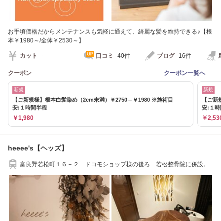
お手頃価格だからメンテナンスも気軽に通えて、綺麗な髪を維持できる♪【根
本￥1980～/全体￥2530～】
カット
-
口コミ
40件
ブログ
16件
クーポン
クーポン一覧へ
新規
新規
【ご新規様】根本白髪染め（2cm未満）￥2750→￥1980 ※施術目
【ご新規
安:１時間半程
安:１
￥1,980
￥2,53
heeee's【ヘッズ】
富良野若松町１６－２ ドコモショップ様の後ろ 若松整骨院に併設。