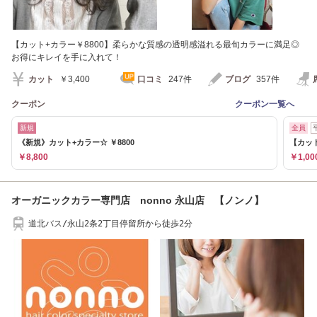
【カット+カラー￥8800】柔らかな質感の透明感溢れる最旬カラーに満足◎
お得にキレイを手に入れて！
カット
￥3,400
口コミ
247件
ブログ
357件
クーポン
クーポン一覧へ
新規
全員
《新規》カット+カラー☆ ￥8800
【カッ
￥8,800
￥1,00
オーガニックカラー専門店 nonno 永山店 【ノンノ】
道北バス/永山2条2丁目停留所から徒歩2分